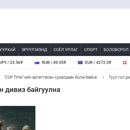
 УУРХАЙ
ЭРҮҮЛ МЭНД
СОЁЛ УРЛАГ
СПОРТ
БОЛОВСРОЛ
23.56₮
RUB / 49.05₮
EUR / 4272.0₮
CHF /
OP Time”-ийн өргөтгөсөн хуралдаан болж байна
Туул гол дээгүү
н дивиз байгуулна