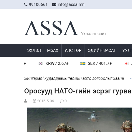
99100661
info@assa.mn
ЭХЛЭЛ
МоАХ
УЛС ТӨР
ЭДИЙН ЗАСАГ
УУЛ
/ 538.8₮
KRW / 2.67₮
SEK / 401.7₮
JPY / 
ул", "Дүнжингарав" худалдааны төвийн авто зогсоолыг хаана
“C
Оросууд НАТО-гийн эсрэг гурва
2016-5-06
0