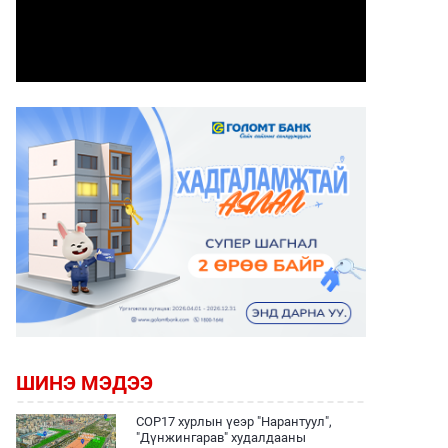
ШИНЭ МЭДЭЭ
COP17 хурлын үеэр "Нарантуул",
"Дүнжингарав" худалдааны