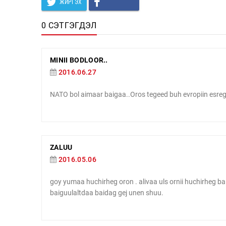
ЖИРГЭХ
0 СЭТГЭГДЭЛ
MINII BODLOOR..
2016.06.27
NATO bol aimaar baigaa..Oros tegeed buh evropiin esr
ZALUU
2016.05.06
goy yumaa huchirheg oron . alivaa uls ornii huchirheg bai
baiguulaltdaa baidag gej unen shuu.