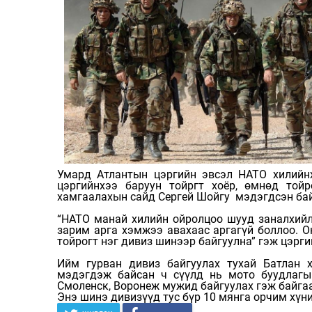
Умард Атлантын цэргийн эвсэл НАТО хилийнх
цэргийнхээ баруун тойргт хоёр, өмнөд той
хамгаалахын сайд Сергей Шойгу мэдэгдсэн ба
“НАТО манай хилийн ойролцоо шууд заналхийл
зарим арга хэмжээ авахаас аргагүй боллоо. О
тойрогт нэг дивиз шинээр байгуулна” гэж цэрг
Ийм гурван дивиз байгуулах тухай Батлан 
мэдэгдэж байсан ч сүүлд нь мото буудлагын
Смоленск, Воронеж мужид байгуулах гэж байгаа
Энэ шинэ дивизүүд тус бүр 10 мянга орчим хүн