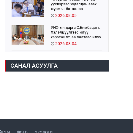
үүсвэрээс худалдан авах
журмыг баталлаа
2026.08.05
УИХ-ын дарга С.Бямбацогт:
Хэлэлцүүлгээс илүү
хэрэгжилт, амлалтаас илүү
бодит үр дүн чухал
2026.08.04
Монголбанк 7 дугаар сард
1,439.2 кг үнэт металл
САНАЛ АСУУЛГА
худалдан авлаа
2026.08.05
Монгол Улс “COP17”-д “Тал
хээрийн төлөвлөгөө”-гөө
танилцуулна
2026.08.05
Нийслэлийн Засаг дарга
бөгөөд Улаанбаатар хотын
Захирагч Б.Пүрэвдагва ХУД-
ийн 12,13, 14-р хорооны үер,
2026.08.04
усны эрсдэлтэй цэгүүдэд
ЙГЭМ
ФОТО
ЭКОЛОГИ