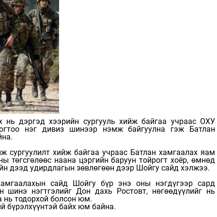
 нь дэргэд хээрийн сургууль хийж байгаа учраас ОХУ
рогтоо нэг дивиз шинээр нэмж байгуулна гэж Батлан
йна.
ж сургуулилт хийж байгаа учраас Батлан хамгаалах яам
ны төгсгөлөөс наана цэргийн баруун тойрогт хоёр, өмнөд
ийн дээд удирдлагын зөвлөгөөн дээр Шойгу сайд хэлжээ.
хамгаалахын сайд Шойгу бүр энэ оны нэгдүгээр сард
 шинэ нэгтгэлийг Дон дахь Ростовт, нөгөөдүүлийг нь
 нь тодорхой болсон юм.
ий бүрэлхүүнтэй байх юм байна.