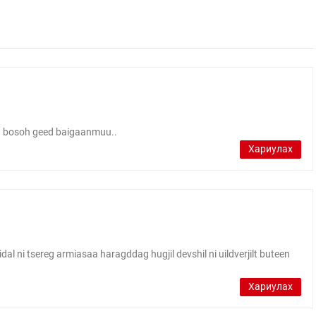
eg bosoh geed baigaanmuu..
Хариулах
dal ni tsereg armiasaa haragddag hugjil devshil ni uildverjilt buteen
Хариулах