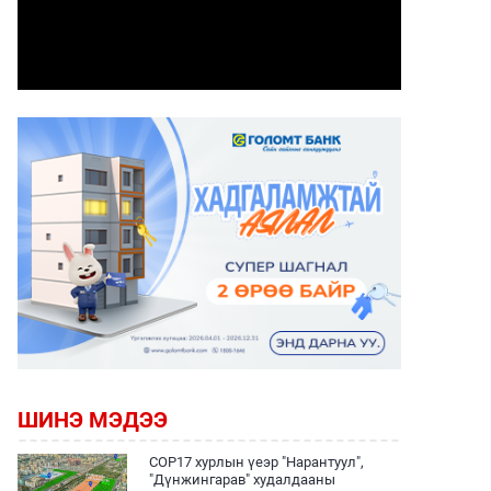
ШИНЭ МЭДЭЭ
COP17 хурлын үеэр "Нарантуул",
"Дүнжингарав" худалдааны