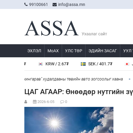
99100661
info@assa.mn
ЭХЛЭЛ
МоАХ
УЛС ТӨР
ЭДИЙН ЗАСАГ
УУЛ
/ 538.8₮
KRW / 2.67₮
SEK / 401.7₮
JPY /
л", "Дүнжингарав" худалдааны төвийн авто зогсоолыг хаана
“C
ЦАГ АГААР: Өнөөдөр нутгийн зү
2026-6-05
0