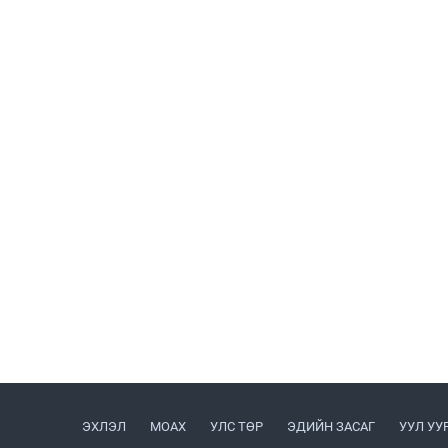
ЭХЛЭЛ
МОАХ
УЛС ТӨР
ЭДИЙН ЗАСАГ
УУЛ УУ