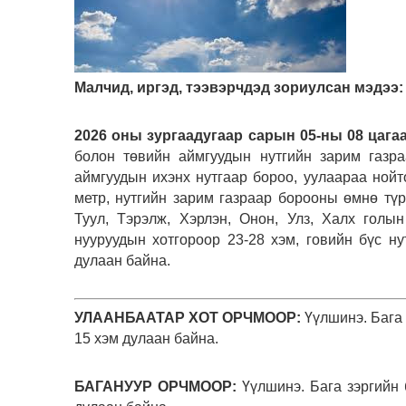
Малчид, иргэд, тээвэрчдэд зориулсан мэдээ:
2026 оны зургаадугаар сарын 05-ны 08 цагаа
болон төвийн аймгуудын нутгийн зарим газра
аймгуудын ихэнх нутгаар бороо, уулаараа нойт
метр, нутгийн зарим газраар борооны өмнө түр 
Туул, Тэрэлж, Хэрлэн, Онон, Улз, Халх голы
нууруудын хотгороор 23-28 хэм, говийн бүс ну
дулаан байна.
УЛААНБААТАР ХОТ ОРЧМООР:
Үүлшинэ. Бага 
15 хэм дулаан байна.
БАГАНУУР ОРЧМООР:
Үүлшинэ. Бага зэргийн 