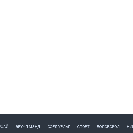
РХАЙ
ЭРҮҮЛ МЭНД
СОЁЛ УРЛАГ
СПОРТ
БОЛОВСРОЛ
НИ