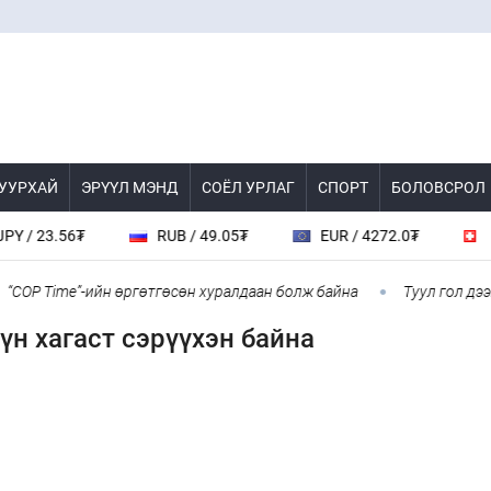
 УУРХАЙ
ЭРҮҮЛ МЭНД
СОЁЛ УРЛАГ
СПОРТ
БОЛОВСРОЛ
 23.56₮
RUB / 49.05₮
EUR / 4272.0₮
CHF 
OP Time”-ийн өргөтгөсөн хуралдаан болж байна
Туул гол дээгүү
үн хагаст сэрүүхэн байна