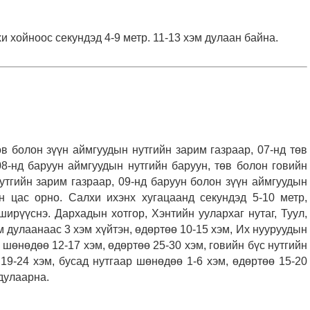
 хойноос секундэд 4-9 метр. 11-13 хэм дулаан байна.
өв болон зүүн аймгуудын нутгийн зарим газраар, 07-нд төв
08-нд баруун аймгуудын нутгийн баруун, төв болон говийн
нутгийн зарим газраар, 09-нд баруун болон зүүн аймгуудын
н цас орно. Салхи ихэнх хугацаанд секундэд 5-10 метр,
ирүүснэ. Дархадын хотгор, Хэнтийн уулархаг нутаг, Туул,
 дулаанаас 3 хэм хүйтэн, өдөртөө 10-15 хэм, Их нууруудын
р шөнөдөө 12-17 хэм, өдөртөө 25-30 хэм, говийн бүс нутгийн
19-24 хэм, бусад нутгаар шөнөдөө 1-6 хэм, өдөртөө 15-20
 дулаарна.