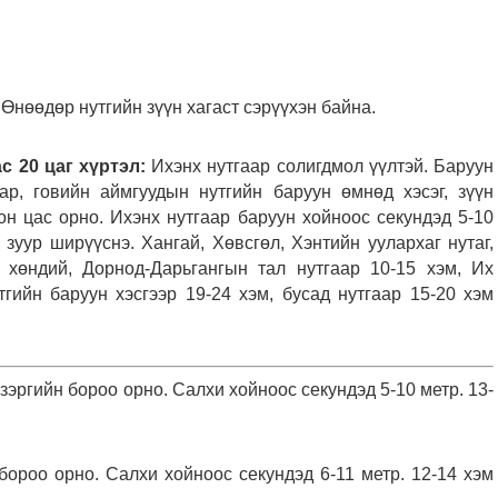
Өнөөдөр нутгийн зүүн хагаст сэрүүхэн байна.
с 20 цаг хүртэл:
Ихэнх нутгаар солигдмол үүлтэй. Баруун
ар, говийн аймгуудын нутгийн баруун өмнөд хэсэг, зүүн
он цас орно. Ихэнх нутгаар баруун хойноос секундэд 5-10
зуур ширүүснэ. Хангай, Хөвсгөл, Хэнтийн уулархаг нутаг,
н хөндий, Дорнод-Дарьгангын тал нутгаар 10-15 хэм, Их
тгийн баруун хэсгээр 19-24 хэм, бусад нутгаар 15-20 хэм
зэргийн бороо орно. Салхи хойноос секундэд 5-10 метр. 13-
бороо орно. Салхи хойноос секундэд 6-11 метр. 12-14 хэм