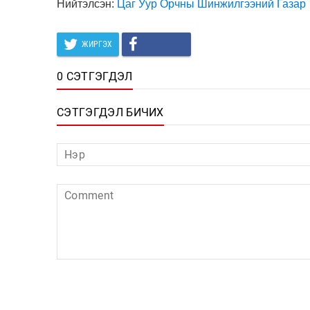
Нийтэлсэн:
Цаг Уур Орчны Шинжилгээний Газар
ЖИРГЭХ
0 СЭТГЭГДЭЛ
СЭТГЭГДЭЛ БИЧИХ