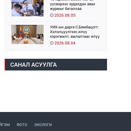
үүсвэрээс худалдан авах
журмыг баталлаа
2026.08.05
УИХ-ын дарга С.Бямбацогт:
Хэлэлцүүлгээс илүү
хэрэгжилт, амлалтаас илүү
бодит үр дүн чухал
2026.08.04
Монголбанк 7 дугаар сард
1,439.2 кг үнэт металл
САНАЛ АСУУЛГА
худалдан авлаа
2026.08.05
Монгол Улс “COP17”-д “Тал
хээрийн төлөвлөгөө”-гөө
танилцуулна
2026.08.05
Нийслэлийн Засаг дарга
бөгөөд Улаанбаатар хотын
Захирагч Б.Пүрэвдагва ХУД-
ийн 12,13, 14-р хорооны үер,
ЙГЭМ
ФОТО
ЭКОЛОГИ
2026.08.04
усны эрсдэлтэй цэгүүдэд