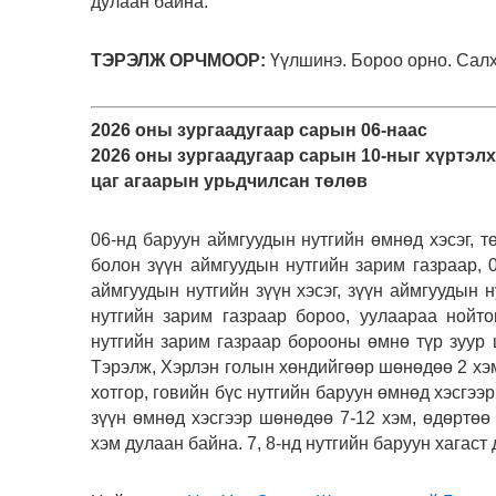
дулаан байна.
ТЭРЭЛЖ ОРЧМООР:
Үүлшинэ. Бороо орно. Салхи
2026 оны зургаадугаар сарын 06-наас
2026 оны зургаадугаар сарын 10-ныг хүртэлх
цаг агаарын урьдчилсан төлөв
06-нд баруун аймгуудын нутгийн өмнөд хэсэг, т
болон зүүн аймгуудын нутгийн зарим газраар, 
аймгуудын нутгийн зүүн хэсэг, зүүн аймгуудын 
нутгийн зарим газраар бороо, уулаараа нойто
нутгийн зарим газраар борооны өмнө түр зуур ш
Тэрэлж, Хэрлэн голын хөндийгөөр шөнөдөө 2 хэм
хотгор, говийн бүс нутгийн баруун өмнөд хэсгээ
зүүн өмнөд хэсгээр шөнөдөө 7-12 хэм, өдөртөө 
хэм дулаан байна. 7, 8-нд нутгийн баруун хагаст