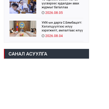
үүсвэрээс худалдан авах
журмыг баталлаа
2026.08.05
УИХ-ын дарга С.Бямбацогт:
Хэлэлцүүлгээс илүү
хэрэгжилт, амлалтаас илүү
бодит үр дүн чухал
2026.08.04
Монголбанк 7 дугаар сард
1,439.2 кг үнэт металл
САНАЛ АСУУЛГА
худалдан авлаа
2026.08.05
Монгол Улс “COP17”-д “Тал
хээрийн төлөвлөгөө”-гөө
танилцуулна
2026.08.05
Нийслэлийн Засаг дарга
бөгөөд Улаанбаатар хотын
Захирагч Б.Пүрэвдагва ХУД-
ийн 12,13, 14-р хорооны үер,
2026.08.04
усны эрсдэлтэй цэгүүдэд