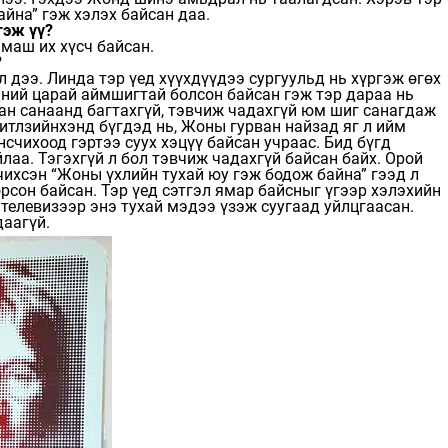
байна” гэж хэлэх байсан даа.
гэж үү?
 маш их хүсч байсан.
?
 дээ. Линда тэр үед хүүхдүүдээ сургуульд нь хүргэж өгөх
иний царай аймшигтай болсон байсан гэж тэр дараа нь
ан санаанд багтахгүй, тэвчиж чадахгүй юм шиг санагдаж
битлзийнхэнд бүгдэд нь, Жоны гурван найзад яг л ийм
счихоод гэртээ суух хэцүү байсан учраас. Бид бүгд
лаа. Тэгэхгүй л бол тэвчиж чадахгүй байсан байх. Орой
чихсэн “Жоны үхлийн тухай юу гэж бодож байна” гээд л
рсон байсан. Тэр үед сэтгэл ямар байсныг үгээр хэлэхийн
 телевизээр энэ тухай мэдээ үзэж суугаад уйлцгаасан.
даагүй.