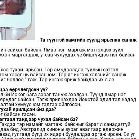
-Та түүнтэй хамгийн сүүлд ярьснаа санаж
ийн сайхан байсан. Ямар нэг маргаж мэтгэлцэх зүйл
үхэн маргалдаж, утсаа чулуудах үе бишгүйдээ нэг байсан
йнхээ тухай ярьсан. Тэр амьдралдаа туйлын сэтгэл
ом хэсэг нь байсан юм. Тэр яг ингэж хэлснийг санаж
шиг боллоо ” гэж. Тэр ингэж ярьж байхдаа их л аз
цаа өөрчлөгдсөн үү?
л би Йоког бага зэрэг таньж эхэлсэн. Түүнд ямар нэг
р ярьдаг байсан. Тэгж ярилцахдаа Йокотой адил тал надад
далтай хүмүүс юм гэдгээ ойлгосон.
тухай ярилцсан биз дээ?
г байсан гэсэн.
гтаал танд хэр чухал байсан бэ?
 Гэхдээ тэр намайг магтаж байсныг бараг л санадаггүй
удаа бид Австралид киноны зураг авалтаар өдөржин
азад гулгаад бүгд их ядарч буудалдаа эргэж ирсэн. Би уг