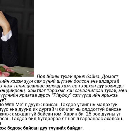
Пол Жоны тухай ярьж байна. Домогт
хийн хэдэн зуун сая хүний шүтээн болсон энэ алдартай
х яаж танилцсанаас эхлээд хамтарч хэрхэн дуу зохиодог
хөндийрсөн, хамтлаг тарахыг хэн санаачилсан тухай, мөн
үүлчийн яриагаа дурсч “Playboy” сэтгүүлд ийн ярьжээ.
уу?
 With Me”-г дуулж байсан. Гэхдээ үгийг нь мэдэхгүй
үүс энэ дуунд их дуртай ч бичлэг нь олддоггүй байсан
эжилж амждаггүй байсан юм. Харин би 25 рок дууны үг
сан. Гэхдээ бид бүгдээрээ яг нэг л гараанаас эхэлсэн.
а.
эж бодож байсан дуу түүнийх байдаг.