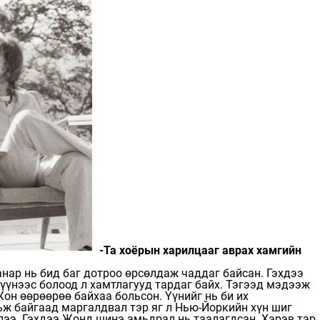
-Та хоёрын харилцааг аврах хамгийн
анар нь бид баг дотроо өрсөлдаж чаддаг байсан. Гэхдээ
 үүнээс болоод л хамтлагууд тардаг байх. Тэгээд мэдээж
он өөрөөрөө байхаа больсон. Үүнийг нь би их
ьж байгаад маргалдвал тэр яг л Нью-Йоркийн хүн шиг
лээ. Гэхдээ Жонд шинэ амьдрал нь таалагдсан. Хэрэв тэр