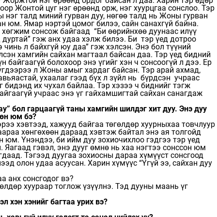
у Жоржтой нэг өрөөнд ордог байсан л даа. Харин тэр өдөр
оор Жонтой цуг нэг өрөөнд орж, нэг хуурцгаа сонслоо. Тэр
ы нэг талд миний гурван дуу, нөгөө талд нь Жоны гурван
ан юм. Ямар нэртэй цомог билээ, сайн санахгүй байна.
р хөгжим сонсож байгаад “Би өөрийнхөө дуунаас илүү
 дуртай” гэж анх удаа хэлж билээ. Би тэр үед дотроо
э чинь л байхгүй юу даа” гэж хэлсэн. Энэ бол түүний
лсэн хамгийн сайхан магтаал байсан даа. Тэр үед бидний
н байгаагүй болохоор энэ үгийг хэн ч сонсоогүй л дээ. Ер
бүгдээрээ л Жоны амыг хардаг байсан. Тэр арай ахмад,
авьяастай, ухаалаг гээд бүх л зүйл нь бүрдсэн учраас
г бидэнд их чухал байлаа. Тэр хэзээ ч биднийг тэгж
айгаагүй учраас энэ үг гайхамшигтай сайхан санагдаж
day” бол гарцаагүй таны хамгийн шилдэг хит дуу. Энэ дуу
өн юм бэ?
эрээ хэвтээд, хажууд байгаа төгөлдөр хуурныхаа товчлуур
аараа хөнгөхөөн дараад хэвтэж байтал энэ ая толгойд
н юм. Үнэндээ, би ийм дуу зохиочихлоо гэдгээ тэр үед
. Яагаад гэвэл, энэ дууг өмнө нь хаа нэгтээ сонссон юм
гдаад. Тэгээд дуугаа зохиосны дараа хүмүүст сонсгоод
ээд олон удаа асуусан. Харин хүмүүс “Үгүй ээ, сайхан дуу
аа анх сонсгодог вэ?
өлдөр хуураар тоглож үзүүлнэ. Тэд дууны маань үг
л хэн хэнийг багтаа урих вэ?