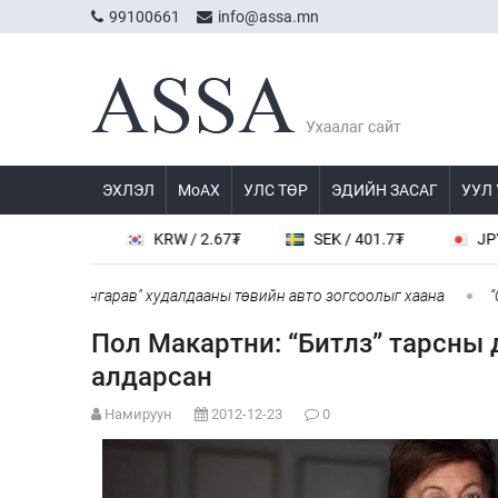
99100661
info@assa.mn
ЭХЛЭЛ
МоАХ
УЛС ТӨР
ЭДИЙН ЗАСАГ
УУЛ
KRW / 2.67₮
SEK / 401.7₮
JPY / 23.56₮
нжингарав" худалдааны төвийн авто зогсоолыг хаана
“COP Time”
Пол Макартни: “Битлз” тарсны 
алдарсан
Намируун
2012-12-23
0