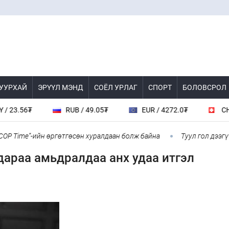
 УУРХАЙ
ЭРҮҮЛ МЭНД
СОЁЛ УРЛАГ
СПОРТ
БОЛОВСРОЛ
RUB / 49.05₮
EUR / 4272.0₮
CHF / 4618.0₮
-ийн өргөтгөсөн хуралдаан болж байна
Туул гол дээгүүр 476 ме
дараа амьдралдаа анх удаа итгэл