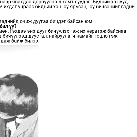
инаар явахдаа дөрвүүлээ л хамт суудаг. Бидний хажууд
ачихдаг учраас бидний хэн юу ярьсан, юу бичсэнийг гадны
 тэднийд очиж дуугаа бичдэг байсан юм.
бил үү?
мөн. Гэхдээ энэ дууг бичүүлэх гэж их нервтэж байснаа
 бичүүлээд дуустал, найруулагч намайг гоцло гэж
мдаж байж билээ.