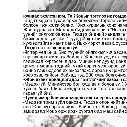
-
юунаас эхэлсэн юм. Та Жоныг тэгтлээ их гомдо
-Энд гомдсон тухай ярьж болохгүй. Тэрнээс илү
болсон гэж хэлж болно. “Энэ хуримын хонх нама
Жон дурласан. Мэдээж бидний хэн нь ч “Өө чи о
үүнийг ойлгож байсан. Гэхдээ бидний хандлага
байж чадаагүй юм. “Түүнд Йокотой хамт байх ца
хүүхэдтэйгээ хамт байх, Нью-Йоркт дасах, хүссэ
-Гэхдээ та тэгж чадаагүй
.
-Яг тэр үед биш. Бид түүнийг ойлгохыг хичээсэн
гаргахаар ажиллаж байлаа. Жон энэ үед их л с
гэдийхэд хүргэсэн л дээ. Миний нэг дуунд байд
цомогт маань тэдний тухай өөр үг үсэг ороогүй
байна гэж бодоод их эмзэглэж, дараа нь цомгоо
хоёр хувь хийсэн байхад тэд 200 хувь болгочих
-Жон ихэнх ярилцлагадаа “Битлз”-ийг хэзээ ч са
-Мэдэхгүй. Минийхээр бол худлаа л болов уу. Ж
хүссэн байх. Шинэ амьдрал нь хангалттай сонир
гараагүй биз.
-Түүнд ямар байсныг мэдэх гэж та ер нь оролдо
-Мэдээж тийм зүйл байсан. Гэхдээ олон нийтийн
энэ Жон зүгээр чалчиж л байна гэж бодоод. Гэхд
амьдралд Йоко орж ирэх хүртэл бид маш сайн 