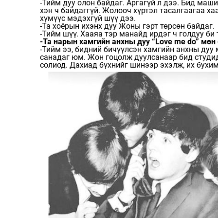
-Тийм дуу олон байдаг. Аргагүй л дээ. Бид маш
хэн ч байдаггүй. Жолооч хүртэл тасалгаагаа ха
хүмүүс мэдэхгүй шүү дээ.
-Та хоёрын ихэнх дуу Жоны гэрт төрсөн байдаг.
-Тийм шүү. Хааяа тэр манайд ирдэг ч голдуу би
-Та нарын хамгийн анхны дуу “Love me do” мөн 
-Тийм ээ, бидний бичүүлсэн хамгийн анхны дуу 
санадаг юм. Жон гоцолж дуулсанаар бид студид
солиод. Дахиад бүхнийг шинээр эхэлж, их бухи