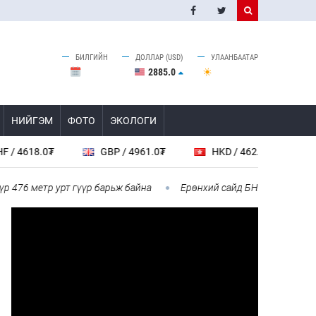
БИЛГИЙН
ДОЛЛАР (USD)
УЛААНБААТАР
2885.0
НИЙГЭМ
ФОТО
ЭКОЛОГИ
GBP / 4961.0₮
HKD / 462.1₮
CAD / 2636.
тр урт гүүр барьж байна
Ерөнхий сайд БНХАУ-аас сар бүр 12-15