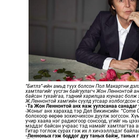
“Битлз”-ийн амьд түүх болсон Пол Макартни дэл
хамтлагийг үүсгэн байгуулагч Жон Леннонтой ан
байсан тухайгаа, тэдний харилцаа юунаас болж 
Ж.Леннонтой хамгийн сүүлд утсаар холбогдсон с
-Та Жон Леннонтой анх яаж уулзсанаа санадаг 
-Жоныг анх харахад тэр Дел Викинсийн “Come Go
болохоор өөрөө зохиочихсон дуулж зогссон. Хүм
учир хааяа нэг радиогоор сонсоод, үгийг нь цэ
мэддэг байсан учраас тэд намайг хамтлагтаа ав
Гитар тоглож сурах гэж их л хичээллэдэг байла
-Ленноных гэж боддог дуу таных байж, таных г