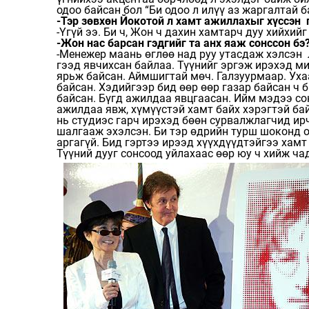
одоо байсан бол “Би одоо л илүү аз жаргалтай 
-Тэр зөвхөн Йокотой л хамт ажиллахыг хүссэн 
-Үгүй ээ. Би ч, Жон ч дахин хамтарч дуу хийхийг
-Жон нас барсан гэдгийг та анх яаж сонссон бэ
-Менежер маань өглөө над руу утасдаж хэлсэн л
гээд явчихсан байлаа. Түүнийг эргэж ирэхэд м
ярьж байсан. Аймшигтай мөч. Галзуурмаар. Уха
байсан. Хэдийгээр бид өөр өөр газар байсан ч 
байсан. Бүгд ажилдаа явцгаасан. Ийм мэдээ сон
ажилдаа явж, хүмүүстэй хамт байх хэрэгтэй бай
нь студиэс гарч ирэхэд бөөн сурвалжлагчид ир
шалгааж эхэлсэн. Би тэр өдрийн турш шоконд о
аргагүй. Бид гэртээ ирээд хүүхдүүдтэйгээ хамт
Түүний дууг сонсоод уйлахаас өөр юу ч хийж ча