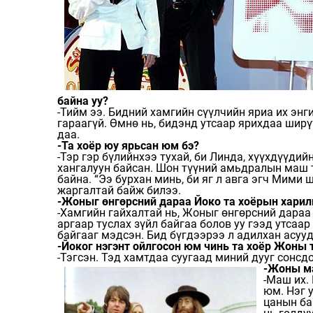
байна уу?
-Тийм ээ. Бидний хамгийн сүүлчийн яриа их энг
гараагүй. Өмнө нь, бидэнд утсаар ярихдаа ширү
даа.
-Та хоёр юу ярьсан юм бэ?
-Тэр гэр бүлийнхээ тухай, би Линда, хүүхдүүди
хангалуун байсан. Шон түүний амьдралын маш т
байна. “Ээ бурхан минь, би яг л авга эгч Мими 
жаргалтай байж билээ.
-Жоныг өнгөрсний дараа Йоко та хоёрын харил
-Хамгийн гайхалтай нь, Жоныг өнгөрсний дараа 
аргаар туслах зүйл байгаа болов уу гээд утсаа
байгааг мэдсэн. Бид бүгдээрээ л адилхан асуу
-Йоког нэгэнт ойлгосон юм чинь та хоёр Жоны 
-Тэгсэн. Тэд хамтдаа суугаад миний дууг сонсдо
-
Жоны ма
-Маш их.
юм. Нэг 
цанын ба