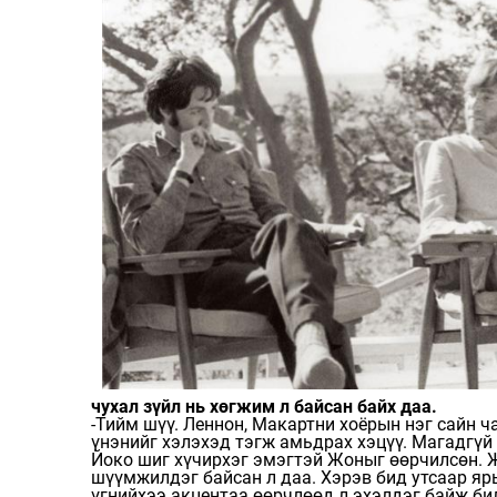
чухал зүйл нь хөгжим л байсан байх даа.
-Тийм шүү. Леннон, Макартни хоёрын нэг сайн ч
үнэнийг хэлэхэд тэгж амьдрах хэцүү. Магадгүй
Йоко шиг хүчирхэг эмэгтэй Жоныг өөрчилсөн. Ж
шүүмжилдэг байсан л даа. Хэрэв бид утсаар яр
үгнийхээ акцентаа өөрчлөөд л эхэлдэг байж би