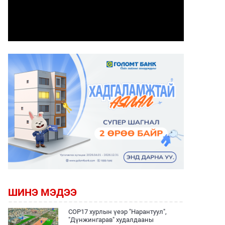
ШИНЭ МЭДЭЭ
COP17 хурлын үеэр "Нарантуул",
"Дүнжингарав" худалдааны