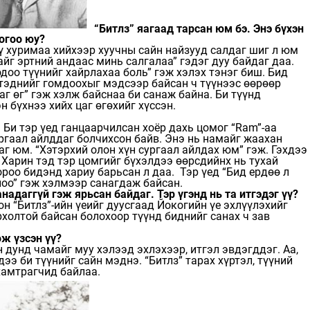
“Битлз” яагаад тарсан юм бэ. Энэ бүхэн
огоо юу?
ү хуримаа хийхээр хуучны сайн найзууд салдаг шиг л юм
йг эртний андаас минь салгалаа” гэдэг дуу байдаг даа.
доо түүнийг хайрлахаа боль” гэж хэлэх тэнэг биш. Бид
 тэднийг гомдоохыг мэдсээр байсан ч түүнээс өөрөөр
г өг” гэж хэлж байснаа би санаж байна. Би түүнд
н бүхнээ хийх цаг өгөхийг хүссэн.
. Би тэр үед ганцаарчилсан хоёр дахь цомог “Ram”-аа
ургаал айлддаг болчихсон байв. Энэ нь намайг жаахан
аг юм. “Хэтэрхий олон хүн сургаал айлдах юм” гэж. Гэхдээ
. Харин тэд тэр цомгийг бүхэлдээ өөрсдийнх нь тухай
роо бидэнд хариу барьсан л даа. Тэр үед “Бид ердөө л
лоо” гэж хэлмээр санагдаж байсан.
надаггүй гэж ярьсан байдаг. Тэр үгэнд нь та итгэдэг үү?
он “Битлз”-ийн үеийг дуусгаад Йокогийн үе эхлүүлэхийг
холтой байсан болохоор түүнд биднийг санах ч зав
ж үзсэн үү?
 дунд чамайг муу хэлээд эхлэхээр, итгэл эвдэгддэг. Аа,
ээ би түүнийг сайн мэднэ. “Битлз” тарах хүртэл, түүний
хамтрагчид байлаа.