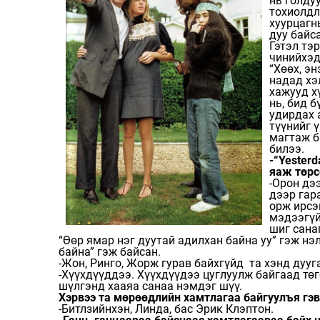
нь голду
тохиолдл
хуурцагн
дуу байс
Гэтэл тэ
чинийхэд
“Хөөх, эн
надад хэ
хажууд хү
нь, бид 
удирдах 
түүнийг ү
магтаж б
билээ.
-“Yester
яаж төрс
-Орон дэ
дээр гар
орж ирсэ
мэдээгүй
шиг сана
“Өөр ямар нэг дуутай адилхан байна уу” гэж нэл
байна” гэж байсан.
-Жон, Ринго, Жорж гурав байхгүйд та хэнд дууг
-Хүүхдүүддээ. Хүүхдүүдээ цуглуулж байгаад төг
шүлгэнд хааяа санаа нэмдэг шүү.
Хэрвээ та мөрөөдлийн хамтлагаа байгуулъя гэвэ
-Битлзийнхэн, Линда, бас Эрик Клэптон.