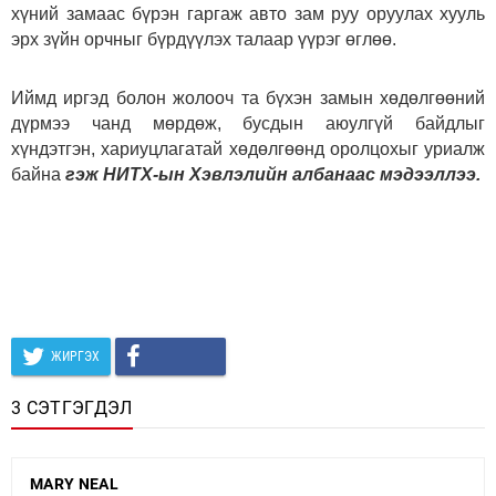
хүний замаас бүрэн гаргаж авто зам руу оруулах хууль
эрх зүйн орчныг бүрдүүлэх талаар үүрэг өглөө.
Иймд иргэд болон жолооч та бүхэн замын хөдөлгөөний
дүрмээ чанд мөрдөж, бусдын аюулгүй байдлыг
хүндэтгэн, хариуцлагатай хөдөлгөөнд оролцохыг уриалж
байна
гэж НИТХ-ын Хэвлэлийн албанаас мэдээллээ.
ЖИРГЭХ
3 СЭТГЭГДЭЛ
MARY NEAL