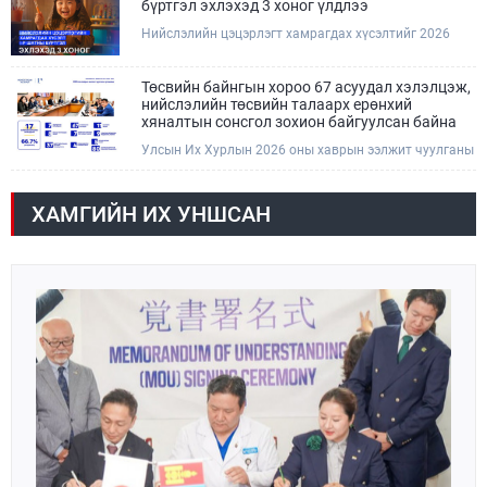
бүртгэл эхлэхэд 3 хоног үлдлээ
Нийслэлийн цэцэрлэгт хамрагдах хүсэлтийг 2026
оны 08 сарын 10-ны өдрөөс 08 сарын 23-ны өдрийг
дуустал "E-Mongolia" платформоор дамжуулан
цахимаар хүлээн авна.Хүүхдээ цэцэрлэгт хамруулах
Төсвийн байнгын хороо 67 асуудал хэлэлцэж,
үйлчилгээг авахдаа дараах зүйлсийг анхаарна уу.
нийслэлийн төсвийн талаарх ерөнхий
хяналтын сонсгол зохион байгуулсан байна
Улсын Их Хурлын 2026 оны хаврын ээлжит чуулганы
хугацаанд Төсвийн байнгын хороо эрхлэх
асуудлынхаа хүрээнд хууль санаачлагчаас өргөн
мэдүүлсэн хууль, Улсын Их Хурлын бусад
ХАМГИЙН ИХ УНШСАН
шийдвэрийн төслийг урьдчилан хэлэлцэж санал,
дүгнэлт гарган нэгдсэн хуралдаанд хэлэлцүүлэх,
Улсын Их Хурлын хяналтыг хэрэгжүүлэх, хуульд
тусгайлан заасан асуудлаар Улсын Их Хурлын
тогтоолын төсөл боловсруулах чиг үүргээ
хэрэгжүүлэн ажиллажээ.