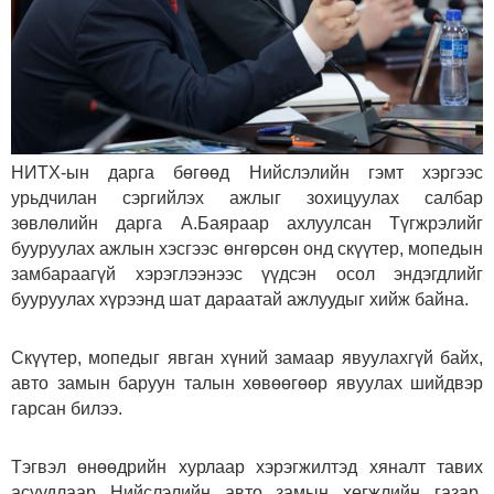
НИТХ-ын дарга бөгөөд Нийслэлийн гэмт хэргээс
урьдчилан сэргийлэх ажлыг зохицуулах салбар
зөвлөлийн дарга А.Баяраар ахлуулсан Түгжрэлийг
бууруулах ажлын хэсгээс өнгөрсөн онд скүүтер, мопедын
замбараагүй хэрэглээнээс үүдсэн осол эндэгдлийг
бууруулах хүрээнд шат дараатай ажлуудыг хийж байна.
Скүүтер, мопедыг явган хүний замаар явуулахгүй байх,
авто замын баруун талын хөвөөгөөр явуулах шийдвэр
гарсан билээ.
Тэгвэл өнөөдрийн хурлаар хэрэгжилтэд хяналт тавих
асуудлаар Нийслэлийн авто замын хөгжлийн газар,