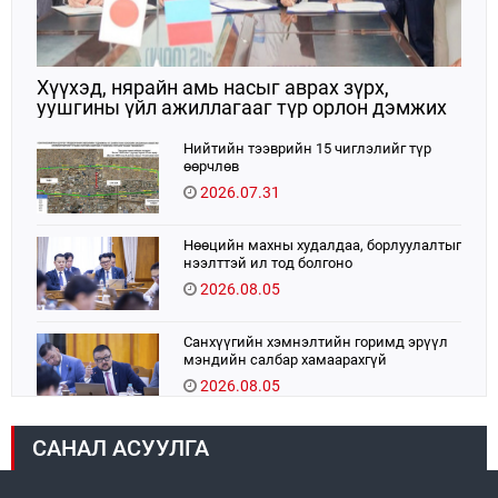
Хүүхэд, нярайн амь насыг аврах зүрх,
уушгины үйл ажиллагааг түр орлон дэмжих
ЭКМО технологийг ЭХЭМҮТ-д нэвтрүүлнэ
Нийтийн тээврийн 15 чиглэлийг түр
өөрчлөв
2026.07.31
Нөөцийн махны худалдаа, борлуулалтыг
нээлттэй ил тод болгоно
2026.08.05
Санхүүгийн хэмнэлтийн горимд эрүүл
мэндийн салбар хамаарахгүй
2026.08.05
УИХ-ын дарга С.Бямбацогт:
САНАЛ АСУУЛГА
Хэлэлцүүлгээс илүү хэрэгжилт,
амлалтаас илүү бодит үр дүн чухал