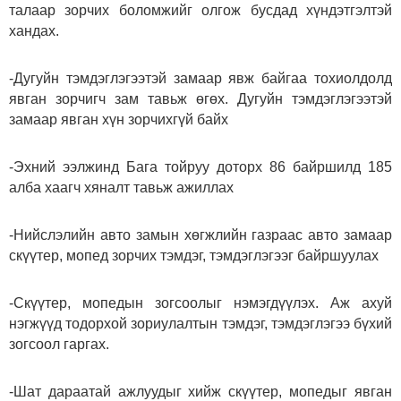
талаар зорчих боломжийг олгож бусдад хүндэтгэлтэй
хандах.
-Дугуйн тэмдэглэгээтэй замаар явж байгаа тохиолдолд
явган зорчигч зам тавьж өгөх. Дугуйн тэмдэглэгээтэй
замаар явган хүн зорчихгүй байх
-Эхний ээлжинд Бага тойруу доторх 86 байршилд 185
алба хаагч хяналт тавьж ажиллах
-Нийслэлийн авто замын хөгжлийн газраас авто замаар
скүүтер, мопед зорчих тэмдэг, тэмдэглэгээг байршуулах
-Скүүтер, мопедын зогсоолыг нэмэгдүүлэх. Аж ахуй
нэгжүүд тодорхой зориулалтын тэмдэг, тэмдэглэгээ бүхий
зогсоол гаргах.
-Шат дараатай ажлуудыг хийж скүүтер, мопедыг явган