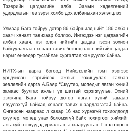
Тээврийн цагдаагийн алба, Замын хөдөлгөөний
удирдлагын төв зэрэг холбогдох албаныхан хэлэлцлээ.
Улмаар Бага тойруу дотор 86 байршилд нийт 186 албан
хаагч хяналт тавихаар боллоо. Ингэхдээ нэг цагдаагийн
албан хаагч, нэг олон нийтийн цагдаа гэсэн зохион
байгуулалтаар хяналт тавих бөгөөд олон нийтийн цагдаа
нарыг өнөөдөр тусгайлан сургалтад хамруулах байна.
НИТХ-ын дарга бөгөөд Нийслэлийн гэмт хэргээс
урьдчилан сэргийлэх ажлыг зохицуулах салбар
зөвлөлийн дарга А.Баяр “Скүүтер, мопедыг явган хүний
замаас буулгах ажлыг үе шаттай хэрэгжүүлье. Эхний
ээлжинд Бага тойруу дотор явган хүний замаар
явуулахгүй байхад хяналт тавих шаардлагатай байна.
Өнгөрсөн намраас л хавар 16 нас хүрээгүй тохиолдолд
скүүтер, мопед унах боломжгүй байх тохиргоог хийхийг
аж ахуй нэгжүүдэд уриалсан, анхааруулсан. Гэтэл одоо ч