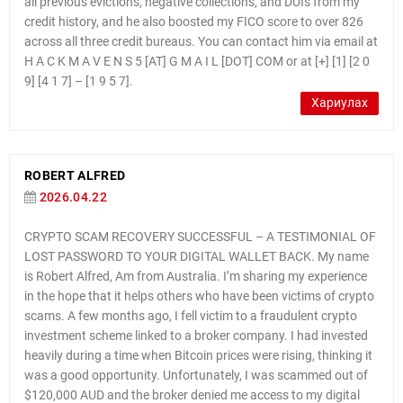
all previous evictions, negative collections, and DUIs from my
credit history, and he also boosted my FICO score to over 826
across all three credit bureaus. You can contact him via email at
H A C K M A V E N S 5 [AT] G M A I L [DOT] COM or at [+] [1] [2 0
9] [4 1 7] – [1 9 5 7].
Хариулах
ROBERT ALFRED
2026.04.22
CRYPTO SCAM RECOVERY SUCCESSFUL – A TESTIMONIAL OF
LOST PASSWORD TO YOUR DIGITAL WALLET BACK. My name
is Robert Alfred, Am from Australia. I’m sharing my experience
in the hope that it helps others who have been victims of crypto
scams. A few months ago, I fell victim to a fraudulent crypto
investment scheme linked to a broker company. I had invested
heavily during a time when Bitcoin prices were rising, thinking it
was a good opportunity. Unfortunately, I was scammed out of
$120,000 AUD and the broker denied me access to my digital