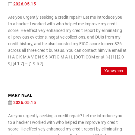
2026.05.15
Are you urgently seeking a credit repair? Let me introduce you
to a hacker I worked with who helped me improve my credit
score. He effectively enhanced my credit report by eliminating
all previous evictions, negative collections, and DUIs from my
credit history, and he also boosted my FICO score to over 826
across all three credit bureaus. You can contact him via email at
H A C K M A V E N S 5 [AT] G M A I L [DOT] COM or at [+] [1] [2 0
9] [4 1 7] – [1 9 5 7].
Хариулах
MARY NEAL
2026.05.15
Are you urgently seeking a credit repair? Let me introduce you
to a hacker I worked with who helped me improve my credit
score. He effectively enhanced my credit report by eliminating