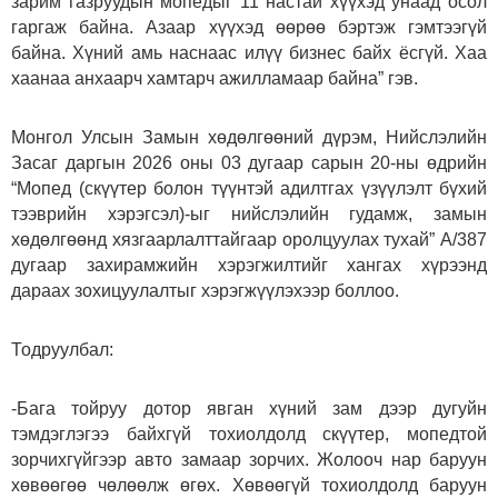
зарим газруудын мопедыг 11 настай хүүхэд унаад осол
гаргаж байна. Азаар хүүхэд өөрөө бэртэж гэмтээгүй
байна. Хүний амь наснаас илүү бизнес байх ёсгүй. Хаа
хаанаа анхаарч хамтарч ажилламаар байна” гэв.
Монгол Улсын Замын хөдөлгөөний дүрэм, Нийслэлийн
Засаг даргын 2026 оны 03 дугаар сарын 20-ны өдрийн
“Мопед (скүүтер болон түүнтэй адилтгах үзүүлэлт бүхий
тээврийн хэрэгсэл)-ыг нийслэлийн гудамж, замын
хөдөлгөөнд хязгаарлалттайгаар оролцуулах тухай” А/387
дугаар захирамжийн хэрэгжилтийг хангах хүрээнд
дараах зохицуулалтыг хэрэгжүүлэхээр боллоо.
Тодруулбал:
-Бага тойруу дотор явган хүний зам дээр дугуйн
тэмдэглэгээ байхгүй тохиолдолд скүүтер, мопедтой
зорчихгүйгээр авто замаар зорчих. Жолооч нар баруун
хөвөөгөө чөлөөлж өгөх. Хөвөөгүй тохиолдолд баруун