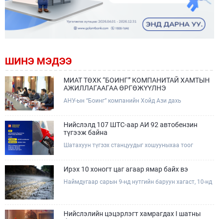
ШИНЭ МЭДЭЭ
МИАТ ТӨХК “БОИНГ” КОМПАНИТАЙ ХАМТЫН
АЖИЛЛАГААГАА ӨРГӨЖҮҮЛНЭ
АНУ-ын “Боинг” компанийн Хойд Ази дахь
арилжааны нисэх онгоцны борлуулалт,
маркетингийн асуудал хариуцсан Дэд ерөнхийлөгч
Жэф Эдвардс тэргүүтэй төлөөлөгчдийг Зам,
Нийслэлд 107 ШТС-аар АИ 92 автобензин
тээврийн сайд Б.Дэлгэрсайхан хүлээн авч уулзав.
түгээж байна
Шатахуун түгээх станцуудыг хошууныхаа тоог
нэмэгдүүлэх үүрэг, чиглэл өгч, ажиллаж байна.
Ирэх 10 хоногт цаг агаар ямар байх вэ
Наймдугаар сарын 9-нд нутгийн баруун хагаст, 10-нд
нутгийн зүүн хагаст, 11-нд нутгийн зүүн өмнөд
хэсгээр ахиухан хэмжээний бороо орох тул
болзошгүй үер, усны аюулаас анхаарна уу.
Нийслэлийн цэцэрлэгт хамрагдах I шатны