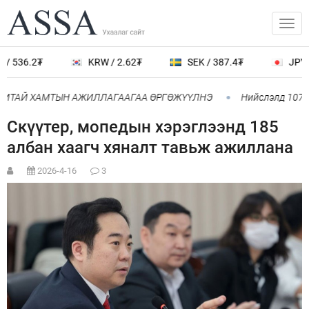
 536.2₮
KRW / 2.62₮
SEK / 387.4₮
JPY / 
ИТАЙ ХАМТЫН АЖИЛЛАГААГАА ӨРГӨЖҮҮЛНЭ
Нийслэлд 107 ШТ
Скүүтер, мопедын хэрэглээнд 185
албан хаагч хяналт тавьж ажиллана
2026-4-16
3