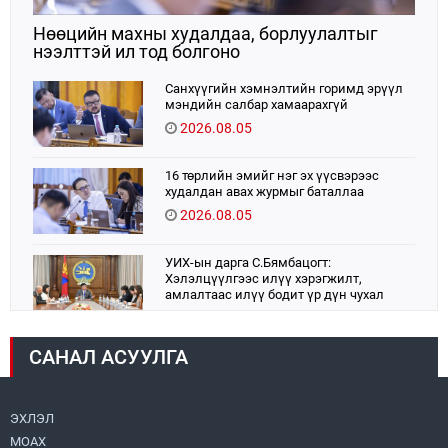
Нөөцийн махны худалдаа, борлуулалтыг
нээлттэй ил тод болгоно
Санхүүгийн хэмнэлтийн горимд эрүүл
мэндийн салбар хамаарахгүй
2026.08.05
16 төрлийн эмийг нэг эх үүсвэрээс
худалдан авах журмыг баталлаа
2026.08.05
УИХ-ын дарга С.Бямбацогт:
Хэлэлцүүлгээс илүү хэрэгжилт,
амлалтаас илүү бодит үр дүн чухал
2026.08.04
САНАЛ АСУУЛГА
Монголбанк 7 дугаар сард 1,439.2 кг үнэт
металл худалдан авлаа
2026.08.05
ЭХЛЭЛ
МОАХ
Монгол Улс “COP17”-д “Тал хээрийн