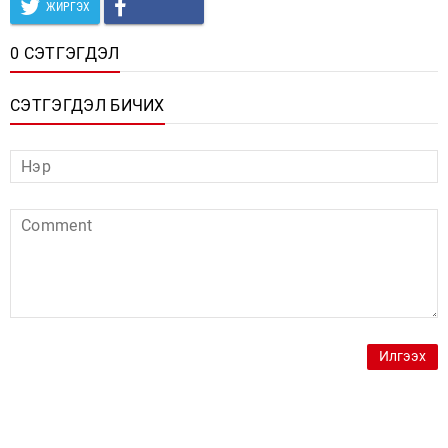
ЖИРГЭХ
0 СЭТГЭГДЭЛ
СЭТГЭГДЭЛ БИЧИХ
Илгээх