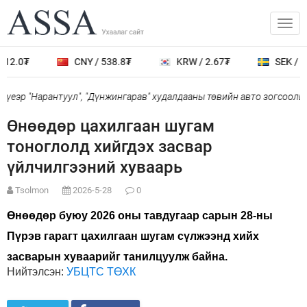
612.0₮
CNY / 538.8₮
KRW / 2.67₮
SEK / 4
үеэр "Нарантуул", "Дүнжингарав" худалдааны төвийн авто зогсоолыг
Өнөөдөр цахилгаан шугам
тоноглолд хийгдэх засвар
үйлчилгээний хуваарь
Tsolmon
2026-5-28
0
Өнөөдөр буюу 2026 оны тавдугаар сарын 28-ны
Пүрэв гарагт цахилгаан шугам сүлжээнд хийх
засварын хуваарийг танилцуулж байна.
Нийтэлсэн:
УБЦТС ТӨХК