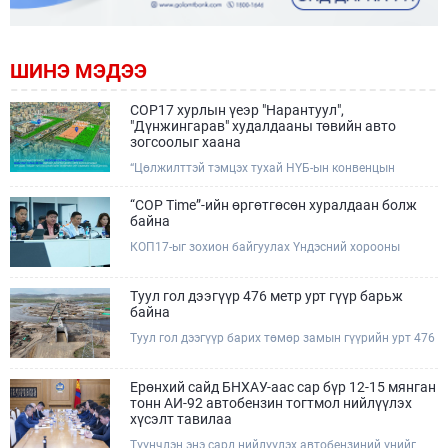
ШИНЭ МЭДЭЭ
COP17 хурлын үеэр "Нарантуул",
"Дүнжингарав" худалдааны төвийн авто
зогсоолыг хаана
“Цөлжилттэй тэмцэх тухай НҮБ-ын конвенцын
Талуудын 17 дугаар Бага хурал (COP17)” наймдугаар
сарын 17-28-ны өдрүүдэд Улаанбаатар хотод зохион
“COP Time”-ийн өргөтгөсөн хуралдаан болж
байгуулагдана.Хурлын үеэр Нарантуул, Дүнжингарав
байна
худалдааны төвүүдийн авто зогсоолыг түр хааж,
КОП17-ыг зохион байгуулах Үндэсний хорооны
тухайн чиглэлд нийтийн тээврийн хүртээмжийг
Ажлын албанаас хурлын бэлтгэл ажлын явц, уялдаа
нэмэгдүүлнэ.
холбоог хангах хүрээнд Бямба гараг бүр “COP Time”
дотоод хуралдааныг тогтмол зохион байгуулж ирсэн
Туул гол дээгүүр 476 метр урт гүүр барьж
билээ.Өнөөдөр “COP Time”-ийн сүүлийн хуралдааныг
байна
өргөтгөсөн хэлбэрээр зохион байгуулж байгаа
Туул гол дээгүүр барих төмөр замын гүүрийн урт 476
бөгөөд үүнд Үндэсний хорооны дэргэдэх дэд
метр бөгөөд барилгын ажил ид өрнөж байна.Энэ
хороодын гишүүд оролцож байна.
хэсэгт баригдах бетонон гүүр нь төмөр замын
хөдөлгөөнийг найдвартай, тасралтгүй нэвтрүүлэх
Ерөнхий сайд БНХАУ-аас сар бүр 12-15 мянган
чухал байгууламж бөгөөд уг ажлыг "Очирням" ХХК,
тонн АИ-92 автобензин тогтмол нийлүүлэх
"Тэргүүн саруул зам" ХХК, "Хотгорзам" ХХК зэрэг
хүсэлт тавилаа
таван компани гүйцэтгэж байна.
Түүнчлэн энэ сард нийлүүлэх автобензиний үнийг