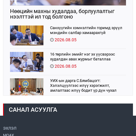
Нөөцийн махны худалдаа, борлуулалтыг
нээлттэй ил тод болгоно
Санхүүгийн хэмнэлтийн горимд эрүүл
мэндийн салбар хамаарахгүй
2026.08.05
16 төрлийн эмийг нэг эх үүсвэрээс
худалдан авах журмыг баталлаа
2026.08.05
УИХ-ын дарга С.Бямбацогт:
Хэлэлцүүлгээс илүү хэрэгжилт,
амлалтаас илүү бодит үр дүн чухал
2026.08.04
САНАЛ АСУУЛГА
Монголбанк 7 дугаар сард 1,439.2 кг үнэт
металл худалдан авлаа
2026.08.05
ЭХЛЭЛ
МОАХ
Монгол Улс “COP17”-д “Тал хээрийн