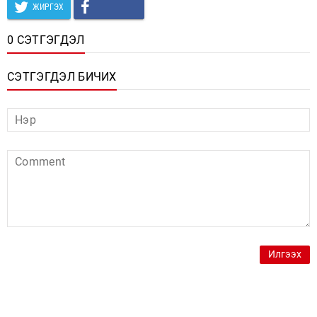
ЖИРГЭХ
0 СЭТГЭГДЭЛ
СЭТГЭГДЭЛ БИЧИХ
Илгээх