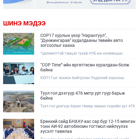
ШИНЭ МЭДЭЭ
COP17 хурлын үеэр "Нарантуул",
"Дүнжингарав" худалдааны төвийн авто
зогсоолыг хаана
“Цөлжилттэй тэмцэх тухай НҮБ-ын конвенцын
Талуудын 17 дугаар Бага хурал (COP17)” наймдугаар
сарын 17-28-ны өдрүүдэд Улаанбаатар хотод зохион
“COP Time”-ийн өргөтгөсөн хуралдаан болж
байгуулагдана.Хурлын үеэр Нарантуул, Дүнжингарав
байна
худалдааны төвүүдийн авто зогсоолыг түр хааж,
КОП17-ыг зохион байгуулах Үндэсний хорооны
тухайн чиглэлд нийтийн тээврийн хүртээмжийг
Ажлын албанаас хурлын бэлтгэл ажлын явц, уялдаа
нэмэгдүүлнэ.
холбоог хангах хүрээнд Бямба гараг бүр “COP Time”
дотоод хуралдааныг тогтмол зохион байгуулж ирсэн
Туул гол дээгүүр 476 метр урт гүүр барьж
билээ.Өнөөдөр “COP Time”-ийн сүүлийн хуралдааныг
байна
өргөтгөсөн хэлбэрээр зохион байгуулж байгаа
Туул гол дээгүүр барих төмөр замын гүүрийн урт 476
бөгөөд үүнд Үндэсний хорооны дэргэдэх дэд
метр бөгөөд барилгын ажил ид өрнөж байна.Энэ
хороодын гишүүд оролцож байна.
хэсэгт баригдах бетонон гүүр нь төмөр замын
хөдөлгөөнийг найдвартай, тасралтгүй нэвтрүүлэх
Ерөнхий сайд БНХАУ-аас сар бүр 12-15 мянган
чухал байгууламж бөгөөд уг ажлыг "Очирням" ХХК,
тонн АИ-92 автобензин тогтмол нийлүүлэх
"Тэргүүн саруул зам" ХХК, "Хотгорзам" ХХК зэрэг
хүсэлт тавилаа
таван компани гүйцэтгэж байна.