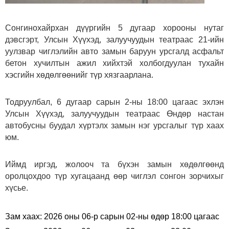
Сонгинохайрхан дүүргийн 5 дугаар хорооны нутаг
дэвсгэрт, Улсын Хүүхэд, залуучуудын театраас 21-ийн
уулзвар чиглэлийн авто замын баруун урсгалд асфальт
бетон хучилтын ажил хийхтэй холбогдуулан тухайн
хэсгийн хөдөлгөөнийг түр хязгаарлана.
Тодруулбал, 6 дугаар сарын 2-ны 18:00 цагаас эхлэн
Улсын Хүүхэд, залуучуудын театраас Өндөр настан
автобусны буудал хүртэлх замын нэг урсгалыг түр хаах
юм.
Иймд иргэд, жолооч та бүхэн замын хөдөлгөөнд
оролцохдоо түр хугацаанд өөр чиглэл сонгон зорчихыг
хүсье.
Зам хаах: 2026 оны 06-р сарын 02-ны өдөр 18:00 цагаас