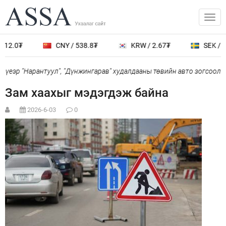
12.0₮
CNY / 538.8₮
KRW / 2.67₮
SEK / 40
үеэр "Нарантуул", "Дүнжингарав" худалдааны төвийн авто зогсоолыг
Зам хаахыг мэдэгдэж байна
2026-6-03
0