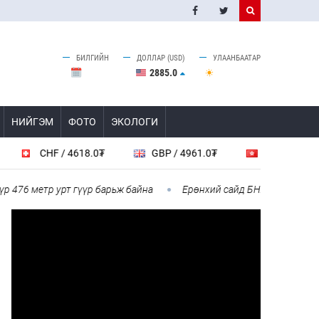
БИЛГИЙН
ДОЛЛАР (USD)
УЛААНБААТАР
2885.0
НИЙГЭМ
ФОТО
ЭКОЛОГИ
CHF / 4618.0₮
GBP / 4961.0₮
HKD / 462.1₮
76 метр урт гүүр барьж байна
Ерөнхий сайд БНХАУ-аас сар бүр 1