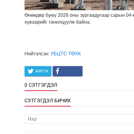
Өнөөдөр буюу 2026 оны зургаадугаар сарын 04-
хуваарийг танилцуулж байна.
Нийтэлсэн:
УБЦТС ТӨХК
ЖИРГЭХ
0 СЭТГЭГДЭЛ
СЭТГЭГДЭЛ БИЧИХ