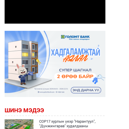
ШИНЭ МЭДЭЭ
COP17 хурлын үеэр "Нарантуул",
"Дүнжингарав" худалдааны