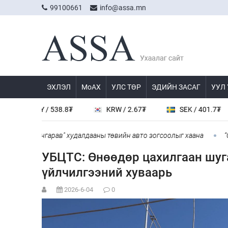
99100661
info@assa.mn
ЭХЛЭЛ
МоАХ
УЛС ТӨР
ЭДИЙН ЗАСАГ
УУЛ
CNY / 538.8₮
KRW / 2.67₮
SEK / 401.7₮
 "Дүнжингарав" худалдааны төвийн авто зогсоолыг хаана
“COP 
УБЦТС: Өнөөдөр цахилгаан шуг
үйлчилгээний хуваарь
2026-6-04
0