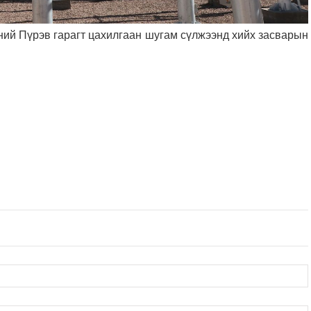
ний Пүрэв гарагт цахилгаан шугам сүлжээнд хийх засварын