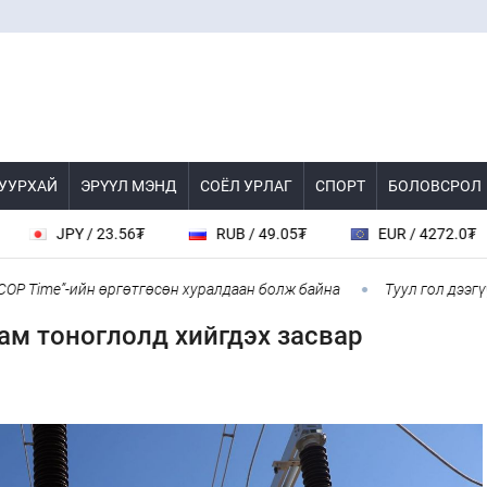
 УУРХАЙ
ЭРҮҮЛ МЭНД
СОЁЛ УРЛАГ
СПОРТ
БОЛОВСРОЛ
JPY / 23.56₮
RUB / 49.05₮
EUR / 4272.0₮
Time”-ийн өргөтгөсөн хуралдаан болж байна
Туул гол дээгүүр 4
ам тоноглолд хийгдэх засвар