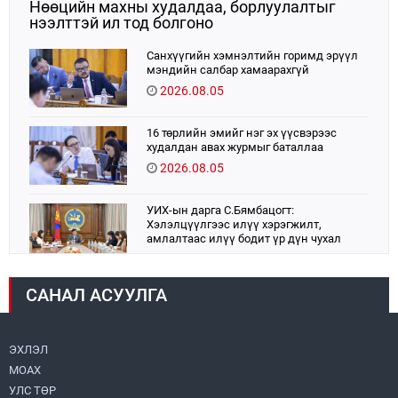
Нөөцийн махны худалдаа, борлуулалтыг
нээлттэй ил тод болгоно
Санхүүгийн хэмнэлтийн горимд эрүүл
мэндийн салбар хамаарахгүй
2026.08.05
16 төрлийн эмийг нэг эх үүсвэрээс
худалдан авах журмыг баталлаа
2026.08.05
УИХ-ын дарга С.Бямбацогт:
Хэлэлцүүлгээс илүү хэрэгжилт,
амлалтаас илүү бодит үр дүн чухал
2026.08.04
САНАЛ АСУУЛГА
Монголбанк 7 дугаар сард 1,439.2 кг үнэт
металл худалдан авлаа
2026.08.05
ЭХЛЭЛ
МОАХ
Монгол Улс “COP17”-д “Тал хээрийн
төлөвлөгөө”-гөө танилцуулна
УЛС ТӨР