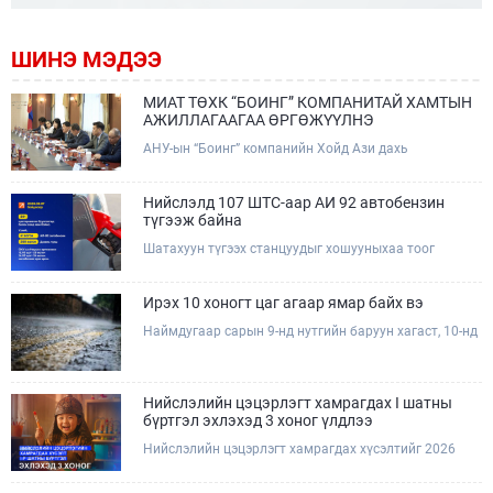
ШИНЭ МЭДЭЭ
МИАТ ТӨХК “БОИНГ” КОМПАНИТАЙ ХАМТЫН
АЖИЛЛАГААГАА ӨРГӨЖҮҮЛНЭ
АНУ-ын “Боинг” компанийн Хойд Ази дахь
арилжааны нисэх онгоцны борлуулалт,
маркетингийн асуудал хариуцсан Дэд ерөнхийлөгч
Жэф Эдвардс тэргүүтэй төлөөлөгчдийг Зам,
Нийслэлд 107 ШТС-аар АИ 92 автобензин
тээврийн сайд Б.Дэлгэрсайхан хүлээн авч уулзав.
түгээж байна
Шатахуун түгээх станцуудыг хошууныхаа тоог
нэмэгдүүлэх үүрэг, чиглэл өгч, ажиллаж байна.
Ирэх 10 хоногт цаг агаар ямар байх вэ
Наймдугаар сарын 9-нд нутгийн баруун хагаст, 10-нд
нутгийн зүүн хагаст, 11-нд нутгийн зүүн өмнөд
хэсгээр ахиухан хэмжээний бороо орох тул
болзошгүй үер, усны аюулаас анхаарна уу.
Нийслэлийн цэцэрлэгт хамрагдах I шатны
бүртгэл эхлэхэд 3 хоног үлдлээ
Нийслэлийн цэцэрлэгт хамрагдах хүсэлтийг 2026
оны 08 сарын 10-ны өдрөөс 08 сарын 23-ны өдрийг
дуустал "E-Mongolia" платформоор дамжуулан