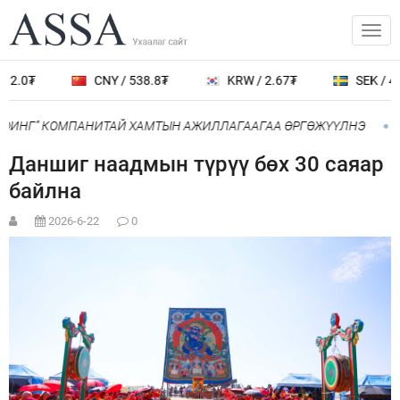
12.0₮
CNY / 538.8₮
KRW / 2.67₮
SEK / 40
БОИНГ” КОМПАНИТАЙ ХАМТЫН АЖИЛЛАГААГАА ӨРГӨЖҮҮЛНЭ
Даншиг наадмын түрүү бөх 30 саяар
байлна
2026-6-22
0