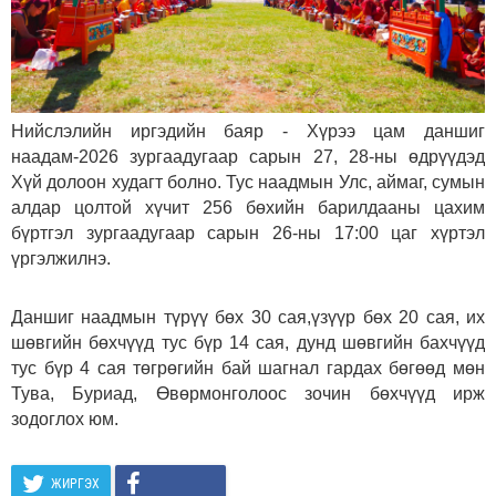
Нийслэлийн иргэдийн баяр - Хүрээ цам даншиг
наадам-2026 зургаадугаар сарын 27, 28-ны өдрүүдэд
Хүй долоон худагт болно. Тус наадмын Улс, аймаг, сумын
алдар цолтой хүчит 256 бөхийн барилдааны цахим
бүртгэл зургаадугаар сарын 26-ны 17:00 цаг хүртэл
үргэлжилнэ.
Даншиг наадмын түрүү бөх 30 сая,үзүүр бөх 20 сая, их
шөвгийн бөхчүүд тус бүр 14 сая, дунд шөвгийн бахчүүд
тус бүр 4 сая төгрөгийн бай шагнал гардах бөгөөд мөн
Тува, Буриад, Өвөрмонголоос зочин бөхчүүд ирж
зодоглох юм.
ЖИРГЭХ