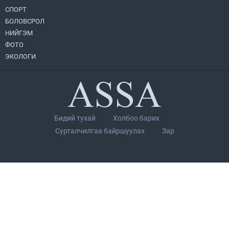
СПОРТ
БОЛОВСРОЛ
НИЙГЭМ
ФОТО
ЭКОЛОГИ
Бидий тухай
Холбоо барих
Сурталчилгаа байршуулах
Зар