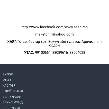
http://www.facebook.com/www.assa.mn
maketchin@yahoo.com
ХАЯГ:
Улаанбаатар хот, Эрхүүгийн гудамж, Ардчиллын
ордон
УТАС:
99100661, 88089616, 88004028
ЭХЛЭЛ
МОАХ
УЛС ТӨР
ЭДИЙН ЗАСАГ
УУЛ УУРХАЙ
ЭРҮҮЛ МЭНД
СОЁЛ УРЛАГ