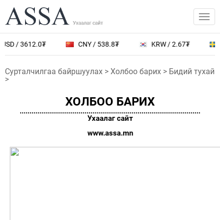
USD / 3612.0₮
CNY / 538.8₮
KRW / 2.67₮
Сурталчилгаа байршуулах >
Холбоо барих >
Бидий тухай
>
ХОЛБОО БАРИХ
............................................................................................
Ухаалаг сайт
www.assa.mn