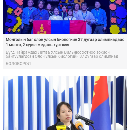
Монголын баг олон улсын биологийн 37 дугаар олимпиадаас
1 мөнгө, 2 хүрэл медаль хүртжээ
Бүгд Найрамдах Литва Улсын Вильнюс хотноо зохион
байгуулагдсан Олон улсын биологийн 37 дугаар олимпиад
(IBO 2026)-д Монгол Улсын баг амжилттай оролцож, нэг
БОЛОВСРОЛ
мөнгө, хоёр хүрэл медаль хүртжээ.