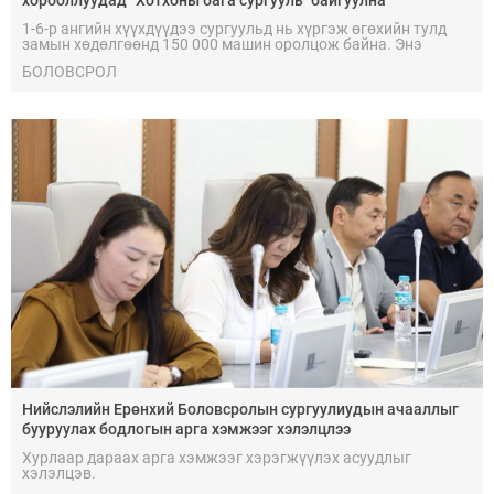
1-6-р ангийн хүүхдүүдээ сургуульд нь хүргэж өгөхийн тулд
замын хөдөлгөөнд 150 000 машин оролцож байна. Энэ
асуудлыг шийдэх хамгийн зөв гарц бол гэртээ ойр сургууль
БОЛОВСРОЛ
юм.
Нийслэлийн Ерөнхий Боловсролын сургуулиудын ачааллыг
бууруулах бодлогын арга хэмжээг хэлэлцлээ
Хурлаар дараах арга хэмжээг хэрэгжүүлэх асуудлыг
хэлэлцэв.