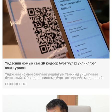
Үндэсний номын сан QR кодоор бүртгүүлэх үйлчилгээг
нэвтрүүллээ
Үндэсний номын сангийн уншлагын танхимд уншигчийн
бүртгэлийг QR кодоор системд бүртгэж, ирцийн мэдээллийг
цахимд шилжүүлснээр номын санч уншигчийн үнэмлэхийг
БОЛОВСРОЛ
биетээр авч бүртгэдэг механик ажиллагааг бүрэн халж,
үйлчилгээг шуурхай болголоо.