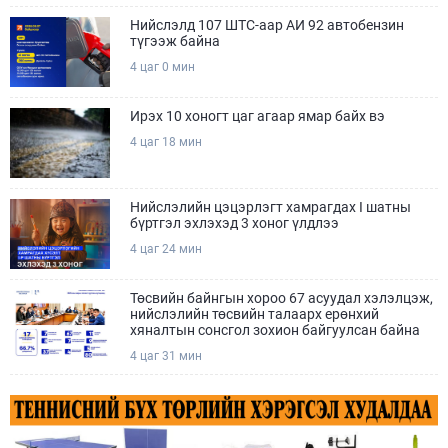
Нийслэлд 107 ШТС-аар АИ 92 автобензин
түгээж байна
4 цаг 0 мин
Ирэх 10 хоногт цаг агаар ямар байх вэ
4 цаг 18 мин
Нийслэлийн цэцэрлэгт хамрагдах I шатны
бүртгэл эхлэхэд 3 хоног үлдлээ
4 цаг 24 мин
Төсвийн байнгын хороо 67 асуудал хэлэлцэж,
нийслэлийн төсвийн талаарх ерөнхий
хяналтын сонсгол зохион байгуулсан байна
4 цаг 31 мин