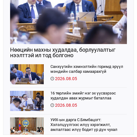
Нөөцийн махны худалдаа, борлуулалтыг
нээлттэй ил тод болгоно
Санхүүгийн хэмнэлтийн горимд эрүүл
мэндийн салбар хамаарахгүй
2026.08.05
16 төрлийн эмийг нэг эх үүсвэрээс
худалдан авах журмыг баталлаа
2026.08.05
УИХ-ын дарга С.Бямбацогт:
Хэлэлцүүлгээс илүү хэрэгжилт,
амлалтаас илүү бодит үр дүн чухал
2026.08.04