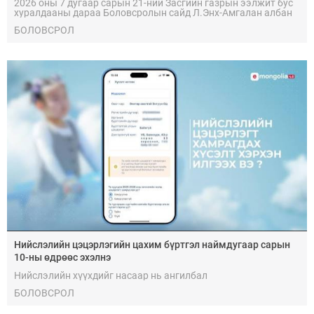
2026 оны 7 дугаар сарын 21-ний Засгийн газрын ээлжит бус
хуралдааны дараа Боловсролын сайд Л.Энх-Амгалан албан
ёсоор мэдээлэл хийхдээ "Их, дээд сургууль, коллежийн
БОЛОВСРОЛ
хичээл 2026 оны 9 дүгээр сарын 15-наас эхэлнэ." гэж
мэдэгдсэн.
Нийслэлийн цэцэрлэгийн цахим бүртгэл наймдугаар сарын
10-ны өдрөөс эхэлнэ
Нийслэлийн хүүхдийг насаар нь ангилбал
БОЛОВСРОЛ