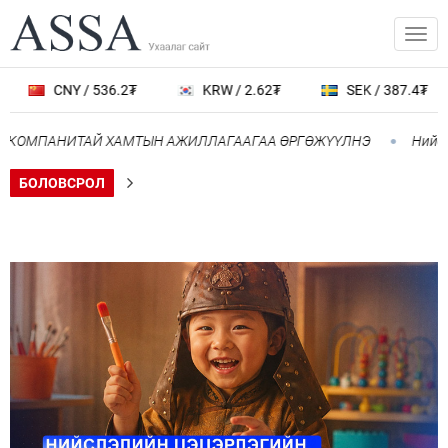
CNY / 536.2₮
KRW / 2.62₮
SEK / 387.4₮
ОМПАНИТАЙ ХАМТЫН АЖИЛЛАГААГАА ӨРГӨЖҮҮЛНЭ
Нийслэлд 1
БОЛОВСРОЛ