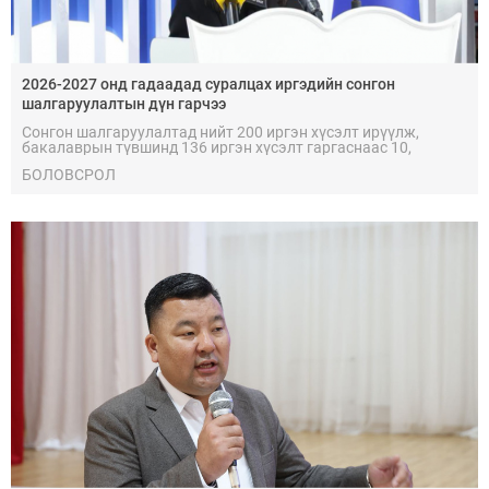
2026-2027 онд гадаадад суралцах иргэдийн сонгон
шалгаруулалтын дүн гарчээ
Сонгон шалгаруулалтад нийт 200 иргэн хүсэлт ирүүлж,
бакалаврын түвшинд 136 иргэн хүсэлт гаргаснаас 10,
магистрын түвшинд 62 иргэн хүсэлт гаргаснаас 20, докторын
БОЛОВСРОЛ
түвшинд 2 иргэн хүсэлт гаргаснаас 1 иргэн тус тус
шалгарлаа.