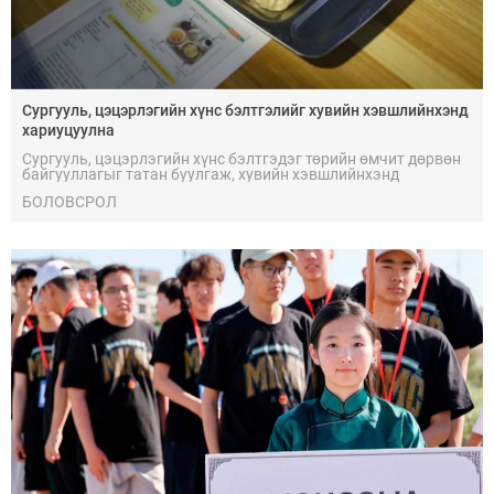
Сургууль, цэцэрлэгийн хүнс бэлтгэлийг хувийн хэвшлийнхэнд
хариуцуулна
Сургууль, цэцэрлэгийн хүнс бэлтгэдэг төрийн өмчит дөрвөн
байгууллагыг татан буулгаж, хувийн хэвшлийнхэнд
хариуцуулна.
БОЛОВСРОЛ