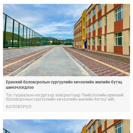
Ерөнхий боловсролын сургуулийн хичээлийн жилийн бүтэц
шинэчлэгдлээ
Тус тушаалын нэгдүгээр хавсралтаар "Нийслэлийн ерөнхий
боловсролын сургуулийн хичээлийн жилийн бүтэц"-ийг,
хоёрдугаар хавсралтаар "Аймаг, сумын ерөнхий
БОЛОВСРОЛ
боловсролын сургуулийн хичээлийн жилийн бүтэц"-ийг тус
тус баталсан.