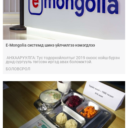
E-Mongolia системд шинэ үйлчилгээ нэмэгдлээ
АНХААРУУЛГА: Тус тодорхойлолтыг 2019 оноос хойш бүрэн
дунд сургууль төгссөн иргэд авах боломжтой.
БОЛОВСРОЛ