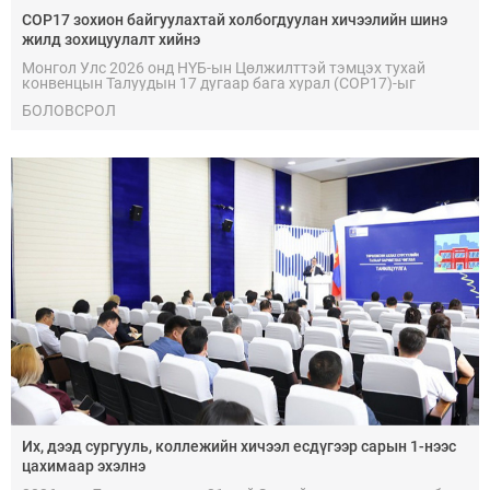
COP17 зохион байгуулахтай холбогдуулан хичээлийн шинэ
жилд зохицуулалт хийнэ
Монгол Улс 2026 онд НҮБ-ын Цөлжилттэй тэмцэх тухай
конвенцын Талуудын 17 дугаар бага хурал (COP17)-ыг
наймдугаар сарын 17-28-ны өдрүүдэд Улаанбаатар хотод
БОЛОВСРОЛ
зохион байгуулна.
Их, дээд сургууль, коллежийн хичээл есдүгээр сарын 1-нээс
цахимаар эхэлнэ