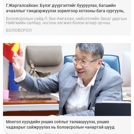
Г.Жаргалсайхан: Бүлэг дүүргэлтийг бууруулах, багшийн
ачааллыг тэнцвэржүүлэх зорилгоор хотхоны бага сургууль,
төрөлжсөн ахлах сургуулиудыг байгуулна
Боловсролын сайд Л.Энх-Амгалан, нийслэлийн Засаг даргын
Нийгмийн салбар, ногоон хөгжил болон агаар орчны
бохирдлын асуудал хариуцсан орлогч Г.Жаргалсайхан болон
БОЛОВСРОЛ
холбогдох албаныхан “Нийслэлийн боловсролын салбарын
хүртээмжийг нэмэгдүүлэх” цогц арга хэмжээний хүрээнд
төлөвлөж буй ажлуудтай газар дээр нь танилцах зорилгоор
дүүргүүдэд ажиллаж байна.
Монгол хүүхдийн унших соёлыг төлөвшүүлэх, унших
чадварыг сайжруулах нь боловсролын чанартай шууд
холбоотой