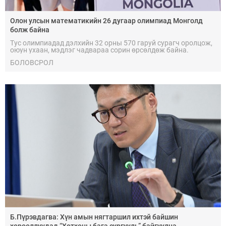
Олон улсын математикийн 26 дугаар олимпиад Монголд
болж байна
Тус олимпиадад дэлхийн 32 орны 570 гаруй сурагч оролцож,
оюун ухаан, мэдлэг чадвараа сорин өрсөлдөж байна.
БОЛОВСРОЛ
Б.Пүрэвдагва: Хүн амын нягтаршил ихтэй байшин
хорооллуудад “Хотхоны бага сургууль” байгуулна