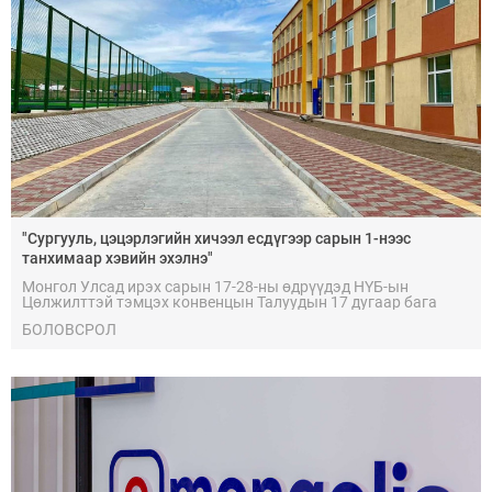
"Сургууль, цэцэрлэгийн хичээл есдүгээр сарын 1-нээс
танхимаар хэвийн эхэлнэ"
Монгол Улсад ирэх сарын 17-28-ны өдрүүдэд НҮБ-ын
Цөлжилттэй тэмцэх конвенцын Талуудын 17 дугаар бага
хурал буюу “COP17” болно. Үүнтэй холбоотойгоор сургууль,
БОЛОВСРОЛ
цэцэрлэгийн үйл ажиллагаа эхлэх хуваарьт зохицуулалт
хийх тухай мэдээлж буй.