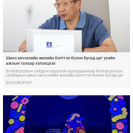
Шинэ хичээлийн жилийн бэлтгэл болон бусад цаг үеийн
ажлын талаар хэлэлцлээ
Боловсролын сайдын шуурхай хуралдаанаар боловсролын
салбарын шинэ хичээлийн жилийн бэлтгэл болон бусад цаг
үеийн ажлын талаар хэлэлцлээ.
БОЛОВСРОЛ