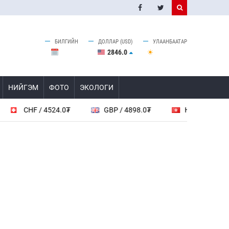
БИЛГИЙН
ДОЛЛАР (USD)
УЛААНБААТАР
2846.0
НИЙГЭМ
ФОТО
ЭКОЛОГИ
CHF / 4524.0₮
GBP / 4898.0₮
HKD / 461.6₮