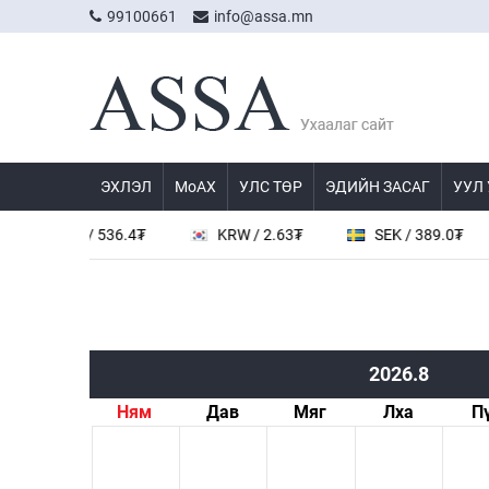
99100661
info@assa.mn
ЭХЛЭЛ
МоАХ
УЛС ТӨР
ЭДИЙН ЗАСАГ
УУЛ
CNY / 536.4₮
KRW / 2.63₮
SEK / 389.0₮
2026.8
Ням
Дав
Мяг
Лха
П