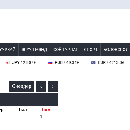
 УУРХАЙ
ЭРҮҮЛ МЭНД
СОЁЛ УРЛАГ
СПОРТ
БОЛОВСРОЛ
JPY / 23.07₮
RUB / 49.34₮
EUR / 4213.0₮
Өнөөдөр
үр
Баа
Бям
1