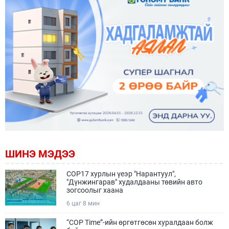
ШИНЭ МЭДЭЭ
COP17 хурлын үеэр "Нарантуул",
"Дүнжингарав" худалдааны төвийн авто
зогсоолыг хаана
6 цаг 8 мин
“COP Time”-ийн өргөтгөсөн хуралдаан болж