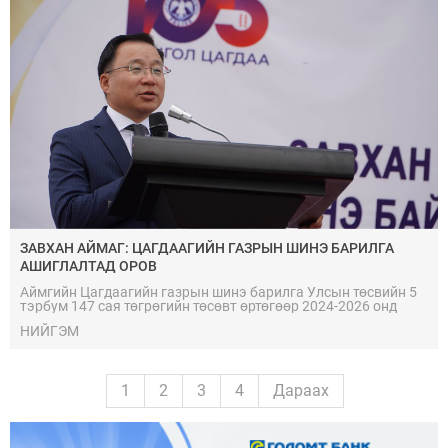
ЗАВХАН АЙМАГ: ЦАГДААГИЙН ГАЗРЫН ШИНЭ БАРИЛГА
АШИГЛАЛТАД ОРОВ
Аймгийн Цагдаагийн газрын шинэ барилга Улсын төсвийн 5
тэрбум 147 сая төгрөгийн төсөвт өртөгөөр 2024-2026 онд
баригдаж хугацаанаасаа өмнө ашиглалтад оров.
НИЙГЭМ
1
2
3
4
Дараах