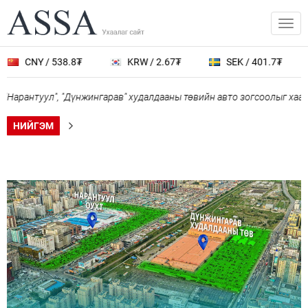
NY / 538.8₮
KRW / 2.67₮
SEK / 401.7₮
JPY
нтуул", "Дүнжингарав" худалдааны төвийн авто зогсоолыг хаана
НИЙГЭМ