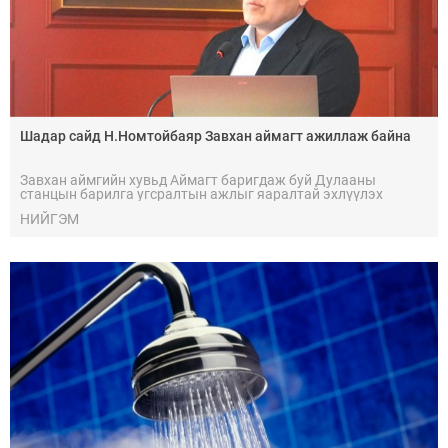
Шадар сайд Н.Номтойбаяр Завхан аймагт ажиллаж байна
Завхан аймгийн хувьд Аймагт баригдаж буй Дулааны
станцын барилга угсралтын ажлыг яаралтай эхлүүлэх
НИЙГЭМ