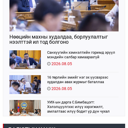
Нөөцийн махны худалдаа, борлуулалтыг
нээлттэй ил тод болгоно
Санхүүгийн хэмнэлтийн горимд эрүүл
мэндийн салбар хамаарахгүй
2026.08.05
16 төрлийн эмийг нэг эх үүсвэрээс
худалдан авах журмыг баталлаа
2026.08.05
УИХ-ын дарга С.Бямбацогт:
Хэлэлцүүлгээс илүү хэрэгжилт,
амлалтаас илүү бодит үр дүн чухал
2026.08.04