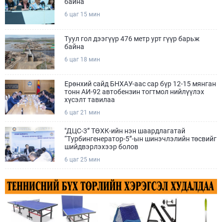
байна
6 цаг 15 мин
Туул гол дээгүүр 476 метр урт гүүр барьж
байна
6 цаг 18 мин
Ерөнхий сайд БНХАУ-аас сар бүр 12-15 мянган
тонн АИ-92 автобензин тогтмол нийлүүлэх
хүсэлт тавилаа
6 цаг 21 мин
"ДЦС-3” ТӨХК-ийн нэн шаардлагатай
“Турбингенератор-5”-ын шинэчлэлийн төсвийг
шийдвэрлэхээр болов
6 цаг 25 мин