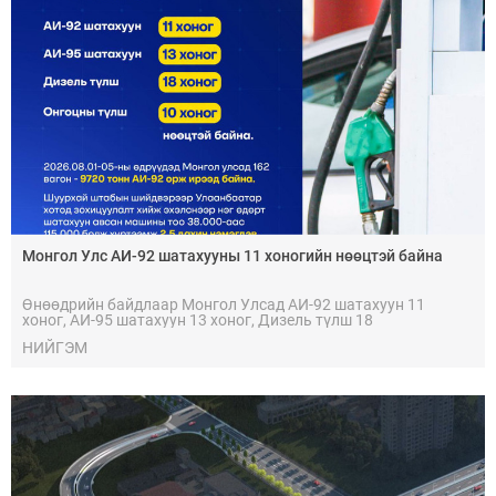
Монгол Улс АИ-92 шатахууны 11 хоногийн нөөцтэй байна
Өнөөдрийн байдлаар Монгол Улсад АИ-92 шатахуун 11
хоног, АИ-95 шатахуун 13 хоног, Дизель түлш 18
хоног, Онгоцны түлш 10 хоногийн нөөцтэй байна.
НИЙГЭМ