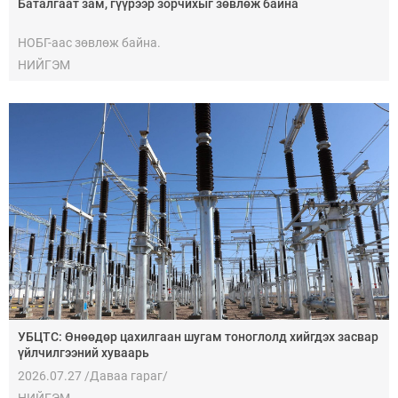
Баталгаат зам, гүүрээр зорчихыг зөвлөж байна
НОБГ-аас зөвлөж байна.
НИЙГЭМ
УБЦТС: Өнөөдөр цахилгаан шугам тоноглолд хийгдэх засвар
үйлчилгээний хуваарь
2026.07.27 /Даваа гараг/