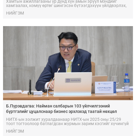
Хамтын ажиллагааны үр дүнд хүн амын эрүүл мэндийг
хамгаалах, нэмүү өртөг шингэсэн бүтээгдэхүүн үйлдвэрлэх,
импортыг орлох бүтээгдэхүүн бий болгож, гадагш чиглэсэн
НИЙГЭМ
валютын урсгалыг бууруулах ач холбогдолтой “Нүүрс-
пиролизын үйлдвэр” төслийг хэрэгжүүлэх юм.
Б.Пүрэвдагва: Найман салбарын 103 үйлчилгээний
бүртгэлийг цуцалснаар бизнес эрхлэхэд таатай нөхцөл
бүрдэнэ
НИТХ-ын ээлжит хуралдаанаар НИТХ-ын 2025 оны 25/29
тоот тогтоолоор батлагдсан журмын зарим хэсгийг хүчингүй
болгож, зөвшөөрлийн шинжтэй 103 бүртгэлээс нийслэлийн
НИЙГЭМ
бизнес эрхлэгчдийг чөлөөллөө.