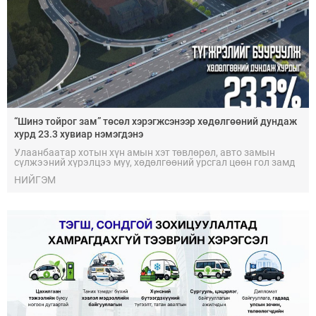
“Шинэ тойрог зам” төсөл хэрэгжсэнээр хөдөлгөөний дундаж
хурд 23.3 хувиар нэмэгдэнэ
Улаанбаатар хотын хүн амын хэт төвлөрөл, авто замын
сүлжээний хүрэлцээ муу, хөдөлгөөний урсгал цөөн гол замд
төвлөрсөн зэрэг нь замын түгжрэлийн үндсэн шалтгаан
НИЙГЭМ
болсоор байна.