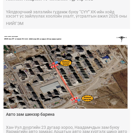
Үйлдвэрчний эвлэлийн гудамж буюу “СҮҮ” ХК-ийн хойд
хэсэгт ус зайлуулах хоолойн ухалт, угсралтын ажил 2026 оны
долоодугаар сарын 14-25-ны хооронд үргэлжлэх байсан ч
НИЙГЭМ
засварын ажил бүрэн дуусаагүй тул 2026 оны наймдугаар
сарын 11-ний өдөр хүртэл үргэлжлэхээр болов.
Авто зам шинээр барина
Хан-Уул дүүргийн 23 дугаар хороо, Наадамчдын зам буюу
Яармагийн авто замаас Арцатын авто зам хүртэлх шинэ авто