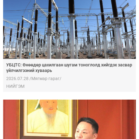
УБЦТС: Өнөөдөр цахилгаан шугам тоноглолд хийгдэх засвар
үйлчилгээний хуваарь
2026.07.28 /Мягмар гараг/
НИЙГЭМ