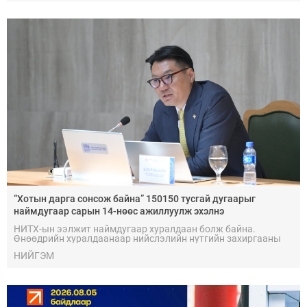
“Хотын дарга сонсож байна” 150150 тусгай дугаарыг
наймдугаар сарын 14-нөөс ажиллуулж эхэлнэ
НИТХ-ын ээлжит наймдугаар хуралдаан болж байна.
Өнөөдрийн хуралдаанаар нийслэлийн нутгийн захиргааны
байгууллага, албан тушаалтанд 2025, 2026 оны эхний хагас
НИЙГЭМ
жилийн байдлаар иргэдээс ирсэн өргөдөл, гомдлын
шийдвэрлэлтийн тайлан мэдээллийг сонслоо.