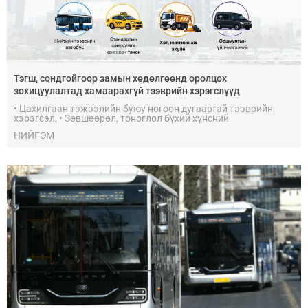
Тэгш, сондгойгоор замын хөдөлгөөнд оролцох
зохицуулалтад хамаарахгүй тээврийн хэрэгслүүд
• Цахилгаан тэжээлийн буюу ногоон дугаартай тээврийн
хэрэгсэл, • Зөвшөөрөл, тоноглол бүхий хүнсний
бүтээгдэхүүний түгээлт, татан авалтын тээврийн хэрэгсэл
НИЙГЭМ
мөн