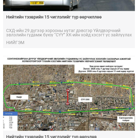
Нийтийн тээврийн 15 чиглэлийг түр өөрчиллөө
СХД-ийн 29 дүгээр хорооны нутаг дэвсгэр Үйлдвэрчний
эвлэлийн гудамж буюу “СҮҮ” ХК-ийн хойд хэсэгт ус зайлуулах
хоолойн ухалт, угсралтын ажилтай холбоотойгоор 2026 оны
НИЙГЭМ
08 дугаар сарын 4-ний өдрөөс 08 дугаар сарын 11-ний өдөр
хүртэлх нийтийн тээврийн замналын өөрчлөлтийг
танилцуулж байна.
Нийтийн тээврийн 15 чиглэлийг түр өөрчлөв