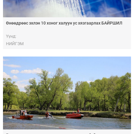
Өнөөдрөөс эхлэн 10 хоног халуун ус хязгаарлах БАЙРШИЛ
Үүнд:
НИЙГЭМ