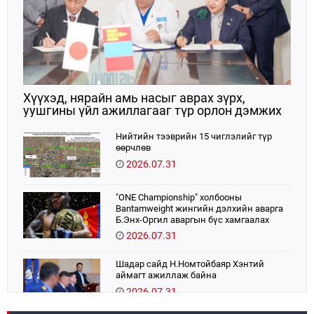
Хүүхэд, нярайн амь насыг аврах зүрх,
уушгины үйл ажиллагааг түр орлон дэмжих
ЭКМО технологийг ЭХЭМҮТ-д нэвтрүүлнэ
Нийтийн тээврийн 15 чиглэлийг түр
өөрчлөв
2026.07.31
"ONE Championship" холбооны
Bantamweight жингийн дэлхийн аварга
Б.Энх-Оргил аваргын бүс хамгаалах
тулаанаа өнөөдөр хийнэ.
2026.07.31
Шадар сайд Н.Номтойбаяр Хэнтий
аймагт ажиллаж байна
2026.07.31