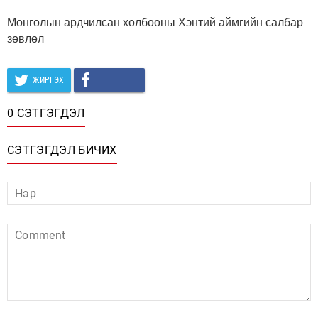
Монголын ардчилсан холбооны Хэнтий аймгийн салбар
зөвлөл
ЖИРГЭХ
0 СЭТГЭГДЭЛ
СЭТГЭГДЭЛ БИЧИХ