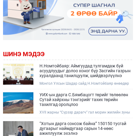
ШИНЭ МЭДЭЭ
Н.Номтойбаяр: Аймгуудад тулгамдаж буй
асуудлуудыг долоо хоног бүр Засгийн газрын
хуралдаанд танилцуулж, шийдвэрлүүлнэ
Монгол Улсын Шадар сайд Н.Номтойбаяр өнөөдөр
Өмнөговь, Дундговь аймагт ажиллалаа. Ерөнхий
сайдын 10 дугаар албан даалгавар, Улсын Онцгой
УИХ-ын дарга С.Бямбацогт төрийг төлөөлөн
комиссын даргын 3 дугаар тушаалын хүрээнд
Сутай хайрхны тэнгэрийг тахих төрийн
Өмнөговь аймагт байгаль орчин, уул уурхайн 358
тахилгад оролцлоо
зөрчил илрүүлж, 200 гаруйг нь арилгуулаад байна.
XVII жарны “Сүрээр дарагч” гал морин жилийн зуны
адаг хөхөгчин хонь сарын 23-ны өлзий дэмбэрэлтэй
өдөр /2026.08.06/ Сутай хайрхны тэнгэрийг тайх
“Хотын дарга сонсож байна” 150150 тусгай
төрийн тахилга боллоо.
дугаарыг наймдугаар сарын 14-нөөс
ажиллуулж эхэлнэ