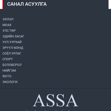
САНАЛ АСУУЛГА
Авто зам шинээр барина
2026.07.31
ЭХЛЭЛ
МОАХ
Хөвсгөл нуурын их цэвэрлэгээний аяны
хүрээнд 301 тонн хог хаягдлыг
УЛС ТӨР
төвлөрүүлжээ
ЭДИЙН ЗАСАГ
2026.07.31
УУЛ УУРХАЙ
ЭРҮҮЛ МЭНД
ЦАНХИЙН ЗҮҮН УУРХАЙН ГЭРЭЭТ
КОМПАНИУДАД ХӨНДЛӨНГИЙН АУДИТ
СОЁЛ УРЛАГ
ХИЙВ
СПОРТ
2026.07.31
БОЛОВСРОЛ
НИЙГЭМ
Бүсчилсэн хөгжил, гамшгийн эрсдэлийг
ФОТО
бууруулах чиглэлээр НҮБ-тай хамтын
ажиллагаагаа өргөжүүлэхээр санал
ЭКОЛОГИ
солилцлоо
2026.07.31
Ирэх 10 хоногийн цаг агаарын
урьдчилсан төлөв
2026.07.31