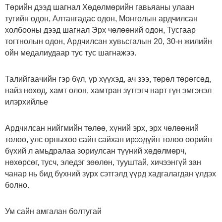
Төрийн дээд шагнал Хөдөлмөрийн гавьяаны улаан
тугийн одон, Алтангадас одон, Монголын ардчилсан
холбооны дээд шагнал Эрх чөлөөний одон, Тусгаар
тогтнолын одон, Ардчилсан хувьсгалын 20, 30-н жилийн
ойн медалиудаар тус тус шагнажээ.
Талийгаачийн гэр бүл, үр хүүхэд, ач зээ, төрөл төрөгсөд,
найз нөхөд, хамт олон, хамтран зүтгэгч нарт гүн эмгэнэл
илэрхийлье
Ардчилсан нийгмийн төлөө, хүний эрх, эрх чөлөөний
төлөө, улс орныхоо сайн сайхан ирээдүйн төлөө өөрийн
бүхий л амьдралаа зориулсан түүний хөдөлмөрч,
нөхөрсөг, тусч, эледэг зөөлөн, тууштай, хичээнгүй зан
чанар нь бид бүхний зүрх сэтгэлд үүрд хадгалагдан үлдэх
болно.
Ум сайн амгалан болтугай