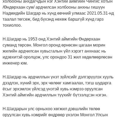
холбооны анхдагчдын нэг Хэнтий аймгийн Чингис хотын
/Өндөрхаан сум/ ардчилсан холбооны анхны гишүүн
Надмидийн Шагдар нь хүнд өвчний улмаас 2021.05.31-нд
таалал төгсөж, бид бүхэнд нөхөж баршгүй хүнд гарз
тохиолоо.
Н.Шагдар нь 1953 онд Хэнтий аймгийн Өндөрхаан
суманд төрсөн. Монгол оронд өрнөсөн цагаан морин
жилийн ардчилсан хувьсгалын үйл хэрэгт анхнаас нь
идэвхитэй оролцож, улс орондоо 31 жил хөдөлмөрлөсөн
инженер юм.
Н.Шагдар нь ардчиллын үнэт зүйлсийг дэлгэрүүлэх хууль
дээдлэх, хүний эрх, эрх чөлөөг хамгаалах, тэгш шударга
ёсыг эрхэмлэх үйлсэд үнэтэй хувь нэмрээ оруулсан
Хэнтий аймгийн ардчиллын түүхийг бүтээлцсэн нэгэн.
Н.Шагдарын улс орныхоо хөгжил дэвшлийн төлөө
оруулсан хувь нэмрийг өндрөөр үнэлэн Монгол Улсын