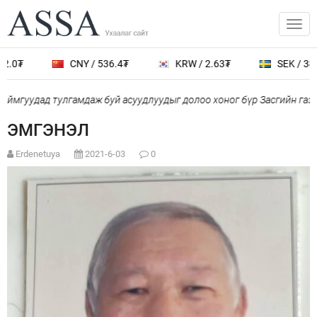
.0₮
CNY / 536.4₮
KRW / 2.63₮
SEK / 389.
ймгуудад тулгамдаж буй асуудлуудыг долоо хоног бүр Засгийн газр
ЭМГЭНЭЛ
Erdenetuya
2021-6-03
0