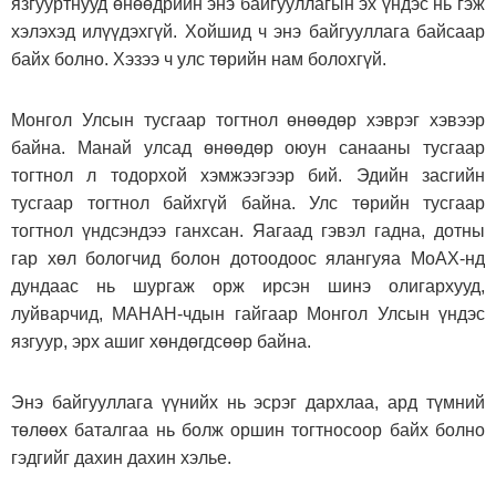
язгууртнууд өнөөдрийн энэ байгууллагын эх үндэс нь гэж
хэлэхэд илүүдэхгүй. Хойшид ч энэ байгууллага байсаар
байх болно. Хэзээ ч улс төрийн нам болохгүй.
Монгол Улсын тусгаар тогтнол өнөөдөр хэврэг хэвээр
байна. Манай улсад өнөөдөр оюун санааны тусгаар
тогтнол л тодорхой хэмжээгээр бий. Эдийн засгийн
тусгаар тогтнол байхгүй байна. Улс төрийн тусгаар
тогтнол үндсэндээ ганхсан. Яагаад гэвэл гадна, дотны
гар хөл бологчид болон дотоодоос ялангуяа МоАХ-нд
дундаас нь шургаж орж ирсэн шинэ олигархууд,
луйварчид, МАНАН-чдын гайгаар Монгол Улсын үндэс
язгуур, эрх ашиг хөндөгдсөөр байна.
Энэ байгууллага үүнийх нь эсрэг дархлаа, ард түмний
төлөөх баталгаа нь болж оршин тогтносоор байх болно
гэдгийг дахин дахин хэлье.