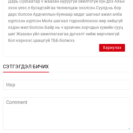
Дарь Сүхбаатар ч жаахан нуруугүй овилгогүй хүн дээ АХБн
эхэн үеэс л бусадтайгаа төлхөлцаж эхэлсэн.Сүүлд нь бор
дарс болсон Ардчиллын буянаар авдаг шагнал ажил алба
хүртсээн хүртсэн МоАх шагнал тодохойлохоос өөр хийцгүй
хэдэн жил болсон.Байр нь ч архичин.хорчдын хувийн сууц
шиг Жаахан үйл ажиллагаагаа дүгнэлт хийж өөрчлөхгүй
бол нэрнээс цаашгүй ТББ болжээ.
Хариулах
СЭТГЭГДЭЛ БИЧИХ