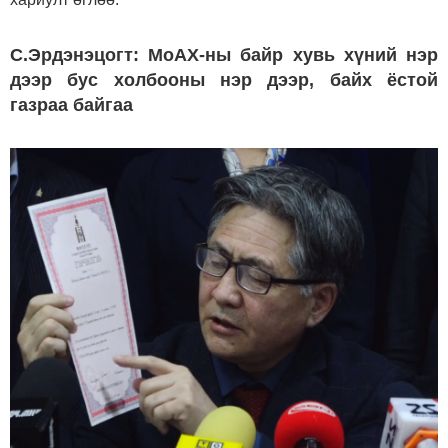
С.Эрдэнэцогт: МоАХ-ны байр хувь хүний нэр
дээр бус холбооны нэр дээр, байх ёстой
газраа байгаа