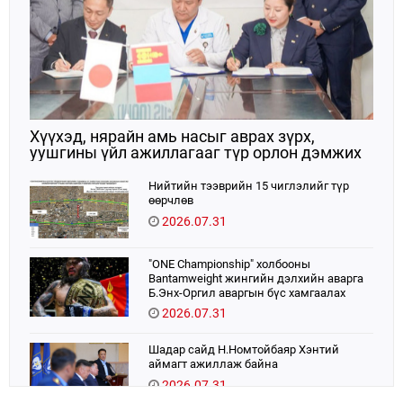
Хүүхэд, нярайн амь насыг аврах зүрх,
уушгины үйл ажиллагааг түр орлон дэмжих
ЭКМО технологийг ЭХЭМҮТ-д нэвтрүүлнэ
Нийтийн тээврийн 15 чиглэлийг түр
өөрчлөв
2026.07.31
"ONE Championship" холбооны
Bantamweight жингийн дэлхийн аварга
Б.Энх-Оргил аваргын бүс хамгаалах
тулаанаа өнөөдөр хийнэ.
2026.07.31
Шадар сайд Н.Номтойбаяр Хэнтий
аймагт ажиллаж байна
2026.07.31