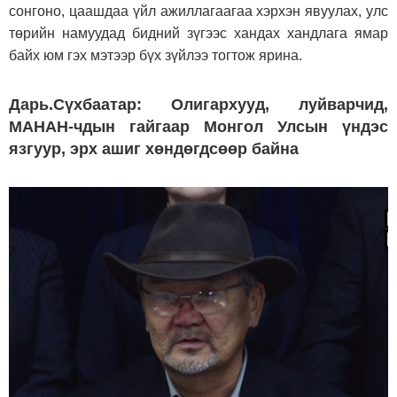
сонгоно, цаашдаа үйл ажиллагаагаа хэрхэн явуулах, улс
төрийн намуудад бидний зүгээс хандах хандлага ямар
байх юм гэх мэтээр бүх зүйлээ тогтож ярина.
Дарь.Сүхбаатар: Олигархууд, луйварчид,
МАНАН-чдын гайгаар Монгол Улсын үндэс
язгуур, эрх ашиг хөндөгдсөөр байна