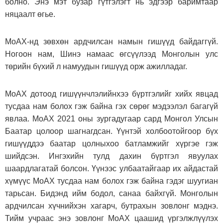
болно. Энэ мэт бузар гүтгэлэгт нь эдгээр баримтаар
няцаалт өгье.
МоАХ-нд зөвхөн ардчилсан намын гишүүд байдаггүй.
Ногоон нам, Шинэ намаас өгсүүлээд Монголын улс
төрийн бүхий л намуудын гишүүд орж ажилладаг.
МоАХ дотоод гишүүнчлэлийнхээ бүртгэлийг хийх явцад
тусдаа нам болох гэж байна гэх сөрөг мэдээлэл багагүй
явлаа. МоАХ 2021 оны зургадугаар сард Монгол Улсын
Баатар цолоор шагнагдсан. Үүнтэй холбоотойгоор бүх
гишүүддээ баатар цолныхоо батламжийг хүргэе гэж
шийдсэн. Ингэхийн тулд дахин бүртгэл явуулах
шаардлагатай болсон. Үүнээс улбаатайгаар их айдастай
хүмүүс МоАХ тусдаа нам болох гэж байна гэдэг шуугиан
тарьсан. Бидэнд ийм бодол, санаа байхгүй. Монголын
ардчилсан хүчнийхэн хагарч, бутрахын зовлонг мэднэ.
Тийм учраас энэ зовлонг МоАХ цаашид үргэлжлүүлэх