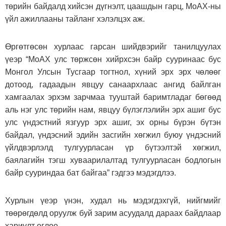
төрийн байдалд хийсэн дүгнэлт, цаашдын гарц, МоАХ-ны
үйл ажиллааны тайланг хэлэлцэх аж.
Өргөтгөсөн
хурлаас гарсан шийдвэрийг танилцуулах
үеэр
“МоАХ улс төржсөн хийрхсэн байр сууринаас бус
Монгол Улсын Тусгаар тогтнол, хүний эрх эрх чөлөөг
дотоод, гадаадын явцуу санаархлаас ангид байлган
хамгаалах эрхэм зарчмаа тууштай баримтладаг бөгөөд
аль нэг улс төрийн нам, явцуу бүлэглэлийн эрх ашиг бус
улс үндэстний язгуур эрх ашиг, эх орны бүрэн бүтэн
байдал, үндэсний эдийн засгийн хөгжил буюу үндэсний
үйлдвэрлэлд тулгуурласан үр бүтээлтэй хөгжил,
баялагийн тэгш хуваарилалтад тулгуурласан бодлогын
байр сууриндаа бат байгаа” гэдгээ мэдэгдлээ.
Хурлын үеэр үнэн, худал нь мэдэгдэхгүй, нийгмийг
төөрөгдөлд оруулж буй зарим асуудалд дараах байдлаар
хариулт өглөө.