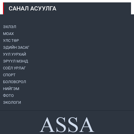
САНАЛ АСУУЛГА
Авто зам шинээр барина
2026.07.31
ЭХЛЭЛ
МОАХ
Хөвсгөл нуурын их цэвэрлэгээний аяны
хүрээнд 301 тонн хог хаягдлыг
УЛС ТӨР
төвлөрүүлжээ
ЭДИЙН ЗАСАГ
2026.07.31
УУЛ УУРХАЙ
ЭРҮҮЛ МЭНД
ЦАНХИЙН ЗҮҮН УУРХАЙН ГЭРЭЭТ
КОМПАНИУДАД ХӨНДЛӨНГИЙН АУДИТ
СОЁЛ УРЛАГ
ХИЙВ
СПОРТ
2026.07.31
БОЛОВСРОЛ
НИЙГЭМ
Бүсчилсэн хөгжил, гамшгийн эрсдэлийг
ФОТО
бууруулах чиглэлээр НҮБ-тай хамтын
ажиллагаагаа өргөжүүлэхээр санал
ЭКОЛОГИ
солилцлоо
2026.07.31
Ирэх 10 хоногийн цаг агаарын
урьдчилсан төлөв
2026.07.31