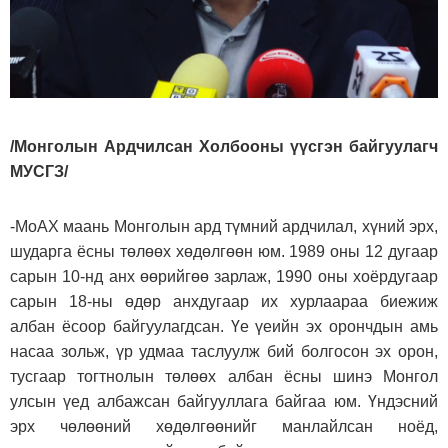
/Монголын Ардчилсан Холбооны үүсгэн байгуулагч
МУСГЗ/
-МоАХ маань Монголын ард түмний ардчилал, хүний эрх,
шударга ёсны төлөөх хөдөлгөөн юм. 1989 оны 12 дугаар
сарын 10-нд анх өөрийгөө зарлаж, 1990 оны хоёрдугаар
сарын 18-ны өдөр анхдугаар их хурлаараа биежиж
албан ёсоор байгуулагдсан. Үе үеийн эх орончдын амь
насаа зольж, үр удмаа таслуулж бий болгосон эх орон,
тусгаар тогтнолын төлөөх албан ёсны шинэ Монгол
улсын үед албажсан байгууллага байгаа юм. Үндэсний
эрх чөлөөний хөдөлгөөнийг манлайлсан ноёд,