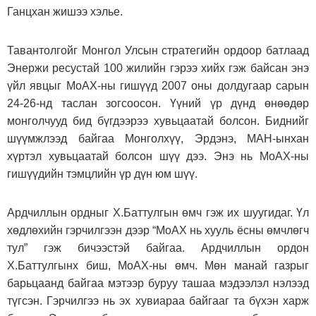
Ганцхан жишээ хэлье.
Тавантолгойг Монгол Улсын стратегийн ордоор батлаад
Энержи ресустай 100 жилийн гэрээ хийх гэж байсан энэ
үйл явцыг МоАХ-ны гишүүд 2007 оны долдугаар сарын
24-26-нд таслан зогсоосон. Үүний үр дүнд өнөөдөр
монголчууд бид бүгдээрээ хувьцаатай болсон. Биднийг
шүүмжлээд байгаа Монголхүү, Эрдэнэ, МАН-ынхан
хүртэл хувьцаатай болсон шүү дээ. Энэ нь МоАХ-ны
гишүүдийн тэмцлийн үр дүн юм шүү.
Ардчиллын ордныг Х.Баттулгын өмч гэж их шуугидаг. Үл
хөдлөхийн гэрчилгээн дээр “МоАХ нь хууль ёсны өмчлөгч
тул” гэж бичээстэй байгаа. Ардчиллын ордон
Х.Баттулгынх биш, МоАХ-ны өмч. Мөн манай газрыг
барьцаанд байгаа мэтээр буруу ташаа мэдээлэл нэлээд
түгсэн. Гэрчилгээ нь эх хувиараа байгааг та бүхэн харж