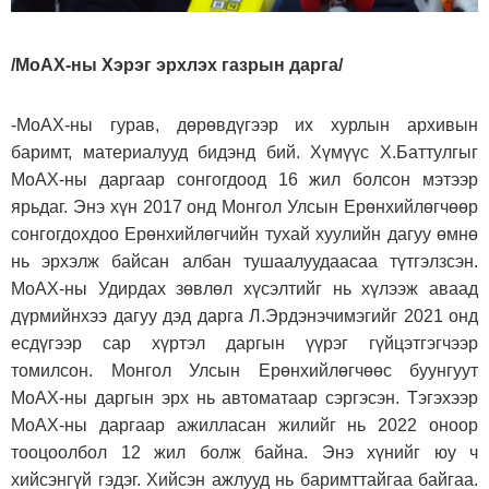
/МоАХ-ны Хэрэг эрхлэх газрын дарга/
-МоАХ-ны гурав, дөрөвдүгээр их хурлын архивын
баримт, материалууд бидэнд бий. Хүмүүс Х.Баттулгыг
МоАХ-ны даргаар сонгогдоод 16 жил болсон мэтээр
ярьдаг. Энэ хүн 2017 онд Монгол Улсын Ерөнхийлөгчөөр
сонгогдохдоо Ерөнхийлөгчийн тухай хуулийн дагуу өмнө
нь эрхэлж байсан албан тушаалуудаасаа түтгэлзсэн.
МоАХ-ны Удирдах зөвлөл хүсэлтийг нь хүлээж аваад
дүрмийнхээ дагуу дэд дарга Л.Эрдэнэчимэгийг 2021 онд
есдүгээр сар хүртэл даргын үүрэг гүйцэтгэгчээр
томилсон. Монгол Улсын Ерөнхийлөгчөөс буунгуут
МоАХ-ны даргын эрх нь автоматаар сэргэсэн. Тэгэхээр
МоАХ-ны даргаар ажилласан жилийг нь 2022 оноор
тооцоолбол 12 жил болж байна. Энэ хүнийг юу ч
хийсэнгүй гэдэг. Хийсэн ажлууд нь баримттайгаа байгаа.