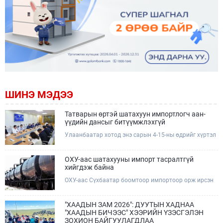
ШИНЭ МЭДЭЭ
Татварын өртэй шатахуун импортлогч аан-
үүдийн дансыг битүүмжлэхгүй
Улаанбаатар хотод энэ сарын 4-15-ны өдрийг хүртэл
тэгш, сондгой дугаарын зохицуулалтаар нэг удаа
50,000 төгрөгт автобензин олгож буй. Эхний үр дүнд,
шатахуун түгээх станцуудын өдрийн борлуулалт хоёр
ОХУ-аас шатахууны импорт тасралтгүй
дахин буурч нэг машиныг цэнэглэх хурд нэмэгдсэн
хийгдэж байна
болохыг Ашигт малтмал, газрын тосны газраас
ОХУ-аас Сүхбаатар боомтоор импортоор орж ирсэн
танилцууллаа.
шатахууны мэдээллийг хүргэж байна. Наймдугаар
сарын 06-ны өдөр /02:30 цагт/ 7 вагон буюу 420 тонн
АИ-92 автобензин орж иржээ.
​"ХААДЫН ЗАМ 2026": ДУУТЫН ХАДНАА
"ХААДЫН БИЧЭЭС" ХЭЭРИЙН ҮЗЭСГЭЛЭН
ЗОХИОН БАЙГУУЛАГДЛАА