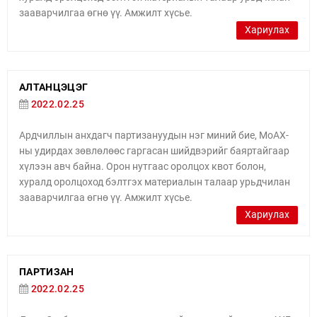
зааварчилгаа өгнө үү. Амжилт хүсье.
Хариулах
АЛТАНЦЭЦЭГ
2022.02.25
Ардчиллын анхдагч партизануудын нэг миний бие, МоАХ-
ны удирдах зөвлөлөөс гаргасан шийдвэрийг баяртайгаар
хүлээн авч байна. Орон нутгаас оролцох квот болон,
хуралд оролцоход бэлтгэх материалын талаар урьдчилан
зааварчилгаа өгнө үү. Амжилт хүсье.
Хариулах
ПАРТИЗАН
2022.02.25