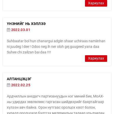
Хариулах
ҮНЭНИЙГ НЬ ХЭЛЛЭЭ
2022.03.01
Suhbaatar bol hun chanargui adgiin shaar uchiraas namiinhan
ni juudeg l dee ! Odoo neg ih ner oloh gej guugeed yana daa
Suhee chi zailzan bai daa !!!!
Хариулах
АЛТАНЦЭЦЭГ
2022.02.25
Ардчиллын анхдагч партизануудын нэг миний бие, МоАХ-
ны удирдах зөвлөлөөс гаргасан шийдвэрийг баяртайгаар
хүлээн авч байна. Орон нутгаас оролцох квот болон,
хуралд оролцоход бэлтгэх материалын талаар урьдчилан