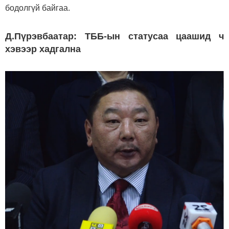
бодолгүй байгаа.
Д.Пүрэвбаатар: ТББ-ын статусаа цаашид ч
хэвээр хадгална