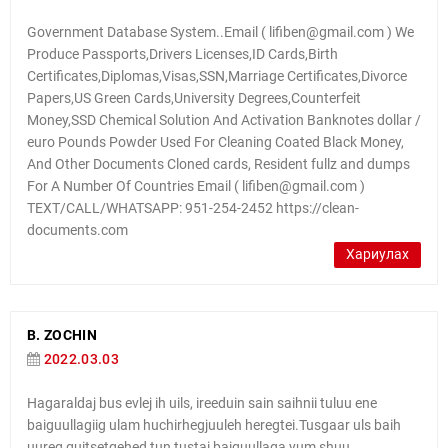
Government Database System..Email ( lifiben@gmail.com ) We
Produce Passports,Drivers Licenses,ID Cards,Birth
Certificates,Diplomas,Visas,SSN,Marriage Certificates,Divorce
Papers,US Green Cards,University Degrees,Counterfeit
Money,SSD Chemical Solution And Activation Banknotes dollar /
euro Pounds Powder Used For Cleaning Coated Black Money,
And Other Documents Cloned cards, Resident fullz and dumps
For A Number Of Countries Email ( lifiben@gmail.com )
TEXT/CALL/WHATSAPP: 951-254-2452 https://clean-
documents.com
Хариулах
B. ZOCHIN
2022.03.03
Hagaraldaj bus evlej ih uils, ireeduin sain saihnii tuluu ene
baiguullagiig ulam huchirhegjuuleh heregtei.Tusgaar uls baih
uureg guitsetgehed tun tustai baiguullaga yum shuu