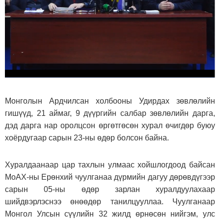
Монголын Ардчилсан холбооны Удирдах зөвлөлийн
гишүүд, 21 аймаг, 9 дүүргийн салбар зөвлөлийн дарга,
дэд дарга нар оролцсон өргөтгөсөн хурал өчигдөр буюу
хоёрдугаар сарын 23-ны өдөр болсон байна.
Хуралдаанаар цар тахлын улмаас хойшлогдоод байсан
МоАХ-ны Ерөнхий чуулганаа дүрмийн дагуу дөрөвдүгээр
сарын 05-ны өдөр зарлан хуралдуулахаар
шийдвэрлэснээ өнөөдөр танилцууллаа.
Чуулганаар
Монгол Улсын сүүлийн 32 жилд өрнөсөн нийгэм, улс