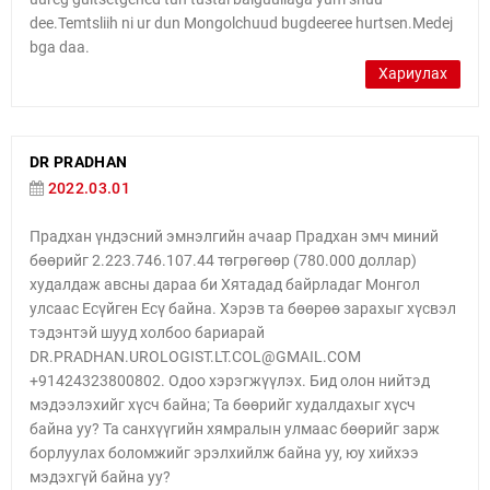
dee.Temtsliih ni ur dun Mongolchuud bugdeeree hurtsen.Medej
bga daa.
Хариулах
DR PRADHAN
2022.03.01
Прадхан үндэсний эмнэлгийн ачаар Прадхан эмч миний
бөөрийг 2.223.746.107.44 төгрөгөөр (780.000 доллар)
худалдаж авсны дараа би Хятадад байрладаг Монгол
улсаас Есүйген Есү байна. Хэрэв та бөөрөө зарахыг хүсвэл
тэдэнтэй шууд холбоо бариарай
DR.PRADHAN.UROLOGIST.LT.COL@GMAIL.COM
+91424323800802. Одоо хэрэгжүүлэх. Бид олон нийтэд
мэдээлэхийг хүсч байна; Та бөөрийг худалдахыг хүсч
байна уу? Та санхүүгийн хямралын улмаас бөөрийг зарж
борлуулах боломжийг эрэлхийлж байна уу, юу хийхээ
мэдэхгүй байна уу?