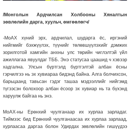
/Монголын Ардчилсан Холбооны Хяналтын
зөвлөлийн дарга, хуульч, өмгөөлөгч/
-МоАХ хүний эрх, ардчилал, шударга ёс, иргэний
нийгмийг бэхжүүлэх, түүнийг төлөвшүүлэхийг дэмжих
зорилготой хамгийн анхны улс төрийн чиглэлтэй үйл
ажиллагаа явуулдаг ТББ. Энэ статусаа цаашид ч хэвээр
хадгална. Улсын бүртгэлд бүртгэлтэй албан ёсны
гэрчилгээ нь эх хувиараа бидэнд байна. Алга болчихсон,
барьцаанд тавьсан гэдэг ташаа мэдээллийг нийгэмд
түгээсэн болохоор албан ёсоор эх хувиар нь та бүхэнд
харуулж байгаа нь энэ.
МоАХ-ны Ерөнхий чуулганаар их хурлаа зарладаг.
Тиймээс бид Ерөнхий чуулганаасаа их хурлаа зарлаад,
хурлаасаа даргаа болон Удирдах зөвлөлийн гишүүдээ