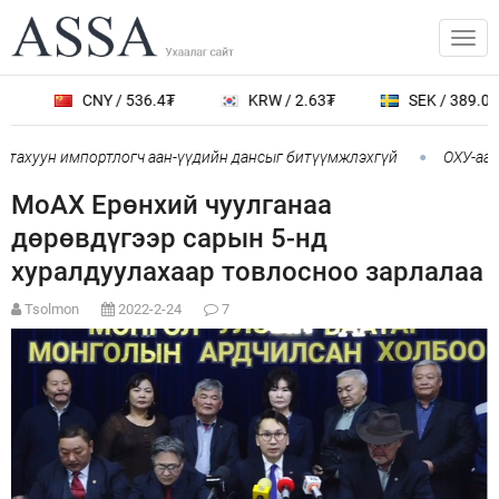
CNY / 536.4₮
KRW / 2.63₮
SEK / 389.0₮
хуун импортлогч аан-үүдийн дансыг битүүмжлэхгүй
ОХУ-аас ша
МоАХ Ерөнхий чуулганаа
дөрөвдүгээр сарын 5-нд
хуралдуулахаар товлосноо зарлалаа
Tsolmon
2022-2-24
7