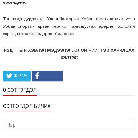
өрсөлдөнө.
Ташрамд дурдахад, Улаанбаатарын Урбан фестивалийн үеэр
Урбан спортын арван төрлийг танилцуулах өдөрлөг болохын
зэрэгцээ хоолны өдөрлөг болох аж.
НЗДТГ-ЫН ХЭВЛЭЛ МЭДЭЭЛЭЛ, ОЛОН НИЙТТЭЙ ХАРИЛЦАХ
ХЭЛТЭС
ЖИРГЭХ
0 СЭТГЭГДЭЛ
СЭТГЭГДЭЛ БИЧИХ