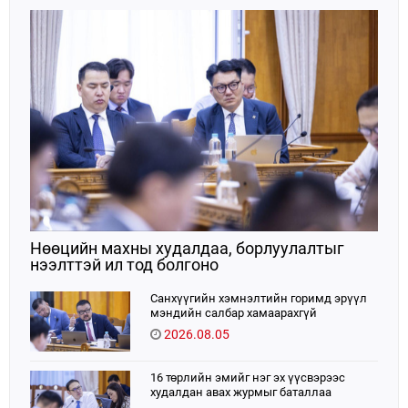
Нөөцийн махны худалдаа, борлуулалтыг
нээлттэй ил тод болгоно
Санхүүгийн хэмнэлтийн горимд эрүүл
мэндийн салбар хамаарахгүй
2026.08.05
16 төрлийн эмийг нэг эх үүсвэрээс
худалдан авах журмыг баталлаа