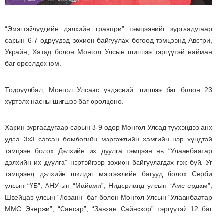
“Эмэгтэйчүүдийн дэлхийн гранпри” тэмцээнийг зургаадугаар
сарын 6-7 өдрүүдэд зохион байгуулах бөгөөд тэмцээнд Австри,
Украйн, Хятад болон Монгол Улсын шигшээ тэргүүтэй найман
баг өрсөлдөх юм.
Тодруулбал, Монгол Улсаас үндэсний шигшээ баг болон 23
хүртэлх насны шигшээ баг оролцоно.
Харин зургаадугаар сарын 8-9 өдөр Монгол Улсад түүхэндээ анх
удаа 3x3 сагсан бөмбөгийн мэргэжлийн хамгийн нэр хүндтэй
тэмцээн болох Дэлхийн их дуулга тэмцээн нь “Улаанбаатар
дэлхийн их дуулга” нэртэйгээр зохион байгуулагдах гэж буй. Уг
тэмцээнд дэлхийн шилдэг мэргэжлийн багууд болох Серби
улсын “ҮБ”, АНУ-ын “Майами”, Нидерланд улсын “Амстердам”,
Швейцар улсын “Лозанн” баг болон Монгол Улсын “Улаанбаатар
ММС Энержи”, “Сансар”, “Завхан Сайнскор” тэргүүтэй 12 баг