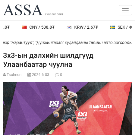
2.0₮
CNY / 538.8₮
KRW / 2.67₮
SEK / 401.
еэр "Нарантуул", "Дүнжингарав" худалдааны төвийн авто зогсоолыг х
3х3-ын дэлхийн шилдгүүд
Улаанбаатар чуулна
Tsolmon
2024-6-03
0