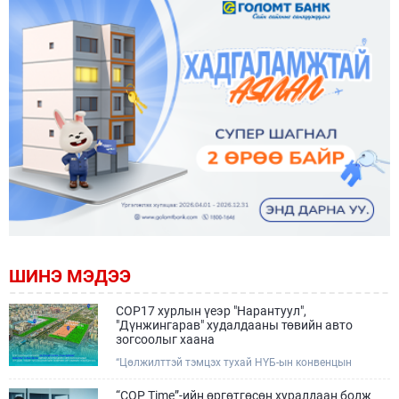
ШИНЭ МЭДЭЭ
COP17 хурлын үеэр "Нарантуул",
"Дүнжингарав" худалдааны төвийн авто
зогсоолыг хаана
“Цөлжилттэй тэмцэх тухай НҮБ-ын конвенцын
Талуудын 17 дугаар Бага хурал (COP17)” наймдугаар
сарын 17-28-ны өдрүүдэд Улаанбаатар хотод зохион
“COP Time”-ийн өргөтгөсөн хуралдаан болж