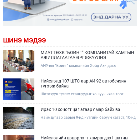
ШИНЭ МЭДЭЭ
МИАТ ТӨХК “БОИНГ” КОМПАНИТАЙ ХАМТЫН
АЖИЛЛАГААГАА ӨРГӨЖҮҮЛНЭ
АНУ-ын “Боинг” компанийн Хойд Ази дахь
арилжааны нисэх онгоцны борлуулалт,
маркетингийн асуудал хариуцсан Дэд ерөнхийлөгч
Жэф Эдвардс тэргүүтэй төлөөлөгчдийг Зам,
Нийслэлд 107 ШТС-аар АИ 92 автобензин
тээврийн сайд Б.Дэлгэрсайхан хүлээн авч уулзав.
түгээж байна
Шатахуун түгээх станцуудыг хошууныхаа тоог
нэмэгдүүлэх үүрэг, чиглэл өгч, ажиллаж байна.
Ирэх 10 хоногт цаг агаар ямар байх вэ
Наймдугаар сарын 9-нд нутгийн баруун хагаст, 10-нд
нутгийн зүүн хагаст, 11-нд нутгийн зүүн өмнөд
хэсгээр ахиухан хэмжээний бороо орох тул
болзошгүй үер, усны аюулаас анхаарна уу.
Нийслэлийн цэцэрлэгт хамрагдах I шатны