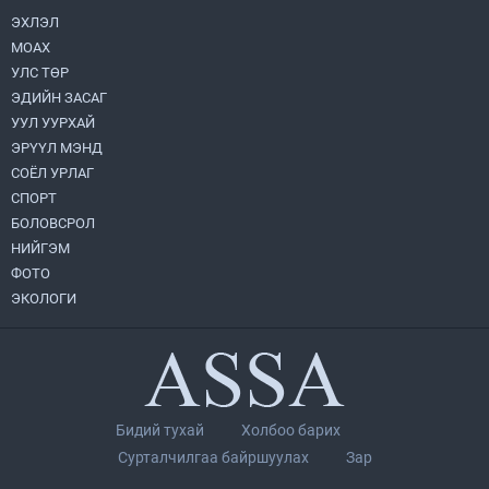
ЭХЛЭЛ
МОАХ
Монгол Улс “COP17”-д “Тал хээрийн
төлөвлөгөө”-гөө танилцуулна
УЛС ТӨР
2026.08.05
ЭДИЙН ЗАСАГ
УУЛ УУРХАЙ
УИХ-ын асуулгын цагийг гурван удаа
ЭРҮҮЛ МЭНД
зохион байгуулж, гишүүдийн асуултыг
СОЁЛ УРЛАГ
Ерөнхий сайдад хүргүүлж, цахим
хуудаст байршуулжээ
СПОРТ
2026.08.04
БОЛОВСРОЛ
НИЙГЭМ
Улаанбаатарт өдөртөө 28 хэм дулаан
ФОТО
2026.08.04
ЭКОЛОГИ
Нийслэлийн Засаг дарга бөгөөд
Улаанбаатар хотын Захирагч
Б.Пүрэвдагва ХУД-ийн 12,13, 14-р
хорооны үер, усны эрсдэлтэй цэгүүдэд
2026.08.04
ажиллалаа
Бидий тухай
Холбоо барих
П.Цэлмэг жюү жицүгийн Дэлхийн
Сурталчилгаа байршуулах
Зар
цомын аварга боллоо