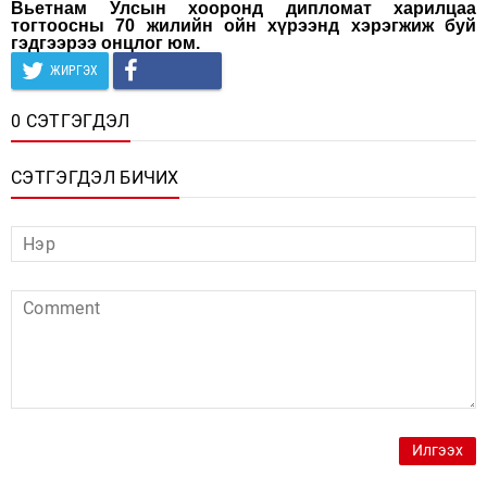
Вьетнам Улсын хооронд дипломат харилцаа
тогтоосны 70 жилийн ойн хүрээнд хэрэгжиж буй
гэдгээрээ онцлог юм.
ЖИРГЭХ
0 СЭТГЭГДЭЛ
СЭТГЭГДЭЛ БИЧИХ
Илгээх