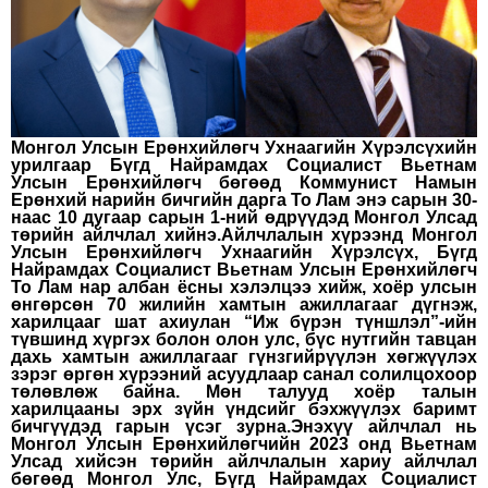
Монгол Улсын Ерөнхийлөгч Ухнаагийн Хүрэлсүхийн
урилгаар Бүгд Найрамдах Социалист Вьетнам
Улсын Ерөнхийлөгч бөгөөд Коммунист Намын
Ерөнхий нарийн бичгийн дарга То Лам энэ сарын 30-
наас 10 дугаар сарын 1-ний өдрүүдэд Монгол Улсад
төрийн айлчлал хийнэ.Айлчлалын хүрээнд Монгол
Улсын Ерөнхийлөгч Ухнаагийн Хүрэлсүх, Бүгд
Найрамдах Социалист Вьетнам Улсын Ерөнхийлөгч
То Лам нар албан ёсны хэлэлцээ хийж, хоёр улсын
өнгөрсөн 70 жилийн хамтын ажиллагааг дүгнэж,
харилцааг шат ахиулан “Иж бүрэн түншлэл”-ийн
түвшинд хүргэх болон олон улс, бүс нутгийн тавцан
дахь хамтын ажиллагааг гүнзгийрүүлэн хөгжүүлэх
зэрэг өргөн хүрээний асуудлаар санал солилцохоор
төлөвлөж байна. Мөн талууд хоёр талын
харилцааны эрх зүйн үндсийг бэхжүүлэх баримт
бичгүүдэд гарын үсэг зурна.Энэхүү айлчлал нь
Монгол Улсын Ерөнхийлөгчийн 2023 онд Вьетнам
Улсад хийсэн төрийн айлчлалын хариу айлчлал
бөгөөд Монгол Улс, Бүгд Найрамдах Социалист