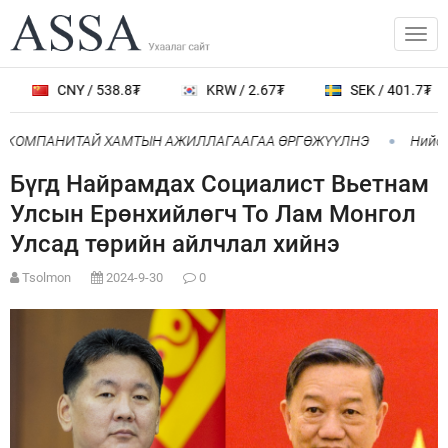
CNY / 538.8₮
KRW / 2.67₮
SEK / 401.7₮
” КОМПАНИТАЙ ХАМТЫН АЖИЛЛАГААГАА ӨРГӨЖҮҮЛНЭ
Нийслэ
Бүгд Найрамдах Социалист Вьетнам
Улсын Ерөнхийлөгч То Лам Монгол
Улсад төрийн айлчлал хийнэ
Tsolmon
2024-9-30
0