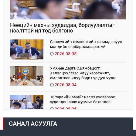
Нөөцийн махны худалдаа, борлуулалтыг
нээлттэй ил тод болгоно
Санхүүгийн хэмнэлтийн горимд эрүүл
мэндийн салбар хамаарахгүй
2026.08.05
УИХ-ын дарга С.Бямбацогт:
Хэлэлцүүлгээс илүү хэрэгжилт,
амлалтаас илүү бодит үр дүн чухал
2026.08.04
16 төрлийн эмийг нэг эх үүсвэрээс
худалдан авах журмыг баталлаа
2026.08.05
САНАЛ АСУУЛГА
Монголбанк 7 дугаар сард 1,439.2 кг үнэт
металл худалдан авлаа
2026.08.05