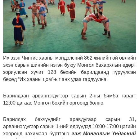
Их эзэн Чингис хааны мэндэлсний 862 жилийн ой өвлийн
эхэн сарын шинийн нэгэн буюу Монгол бахархлын өдөрт
зориулсан хүчит 128 бөхийн барилдаанд түрүүлсэн
бөхөд “Их хааны цом”-ыг анх удаа гардуулна.
Барилдаан арваннэгдүгээр сарын 2-ны бямба гарагт
12:00 цагаас Монгол бөхийн өргөөнд болно.
Барилдах бөхчүүдийг аравдугаар сарын 31,
арваннэгдүгээр сарын 1-ний өдрүүдэд 10:00-17:00 цагийн
хооронд цахимаар бүртгэнэ
гэж Монголын Үндэсний