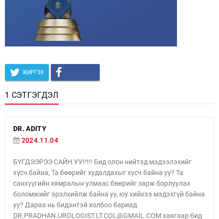
ЖИРГЭХ
1 СЭТГЭГДЭЛ
DR. ADITY
2024.11.04
БҮГДЭЭРЭЭ САЙН УУ!!!!! Бид олон нийтэд мэдээлэхийг
хүсч байна; Та бөөрийг худалдахыг хүсч байна уу? Та
санхүүгийн хямралын улмаас бөөрийг зарж борлуулах
боломжийг эрэлхийлж байна уу, юу хийхээ мэдэхгүй байна
уу? Дараа нь бидэнтэй холбоо бариад
DR.PRADHAN.UROLOGIST.LT.COL@GMAIL.COM хаягаар бид