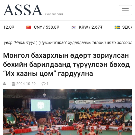
12.0₮
CNY / 538.8₮
KRW / 2.67₮
SEK / 40
үеэр "Нарантуул", "Дүнжингарав" худалдааны төвийн авто зогсоолыг
Монгол бахархлын өдөрт зориулсан
бөхийн барилдаанд түрүүлсэн бөхөд
“Их хааны цом” гардуулна
2024-10-29
1