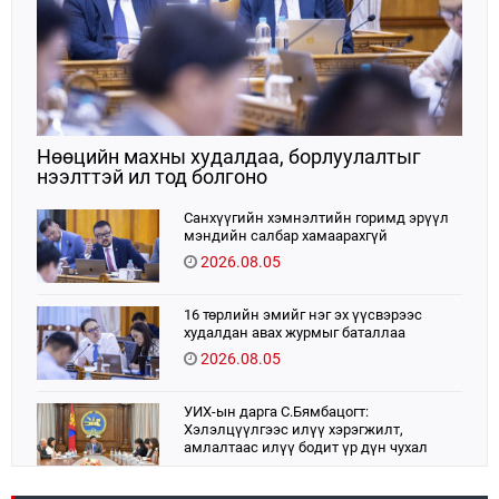
Нөөцийн махны худалдаа, борлуулалтыг
нээлттэй ил тод болгоно
Санхүүгийн хэмнэлтийн горимд эрүүл
мэндийн салбар хамаарахгүй
2026.08.05
16 төрлийн эмийг нэг эх үүсвэрээс
худалдан авах журмыг баталлаа
2026.08.05
УИХ-ын дарга С.Бямбацогт:
Хэлэлцүүлгээс илүү хэрэгжилт,
амлалтаас илүү бодит үр дүн чухал
2026.08.04