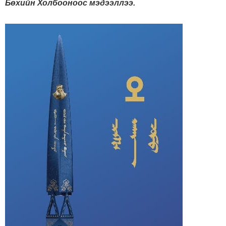
Бөхийн Холбооноос мэдээллээ.