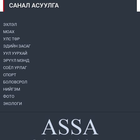
САНАЛ АСУУЛГА
Монголбанк 7 дугаар сард 1,439.2 кг үнэт
металл худалдан авлаа
2026.08.05
ЭХЛЭЛ
МОАХ
Н.Номтойбаяр: Аймгуудад тулгамдаж
буй асуудлуудыг долоо хоног бүр
УЛС ТӨР
Засгийн газрын хуралдаанд
ЭДИЙН ЗАСАГ
танилцуулж, шийдвэрлүүлнэ
2026.08.06
УУЛ УУРХАЙ
ЭРҮҮЛ МЭНД
Монгол Улс “COP17”-д “Тал хээрийн
төлөвлөгөө”-гөө танилцуулна
СОЁЛ УРЛАГ
2026.08.05
СПОРТ
БОЛОВСРОЛ
НИЙГЭМ
Нийслэлийн Засаг дарга бөгөөд
Улаанбаатар хотын Захирагч
ФОТО
Б.Пүрэвдагва ХУД-ийн 12,13, 14-р
ЭКОЛОГИ
хорооны үер, усны эрсдэлтэй цэгүүдэд
2026.08.04
ажиллалаа
“Хотын дарга сонсож байна” 150150
тусгай дугаарыг наймдугаар сарын 14-
нөөс ажиллуулж эхэлнэ
2026.08.06