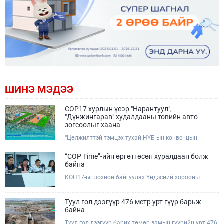
ШИНЭ МЭДЭЭ
COP17 хурлын үеэр "Нарантуул",
"Дүнжингарав" худалдааны төвийн авто
зогсоолыг хаана
“Цөлжилттэй тэмцэх тухай НҮБ-ын конвенцын
Талуудын 17 дугаар Бага хурал (COP17)” наймдугаар
сарын 17-28-ны өдрүүдэд Улаанбаатар хотод зохион
“COP Time”-ийн өргөтгөсөн хуралдаан болж
байгуулагдана.Хурлын үеэр Нарантуул, Дүнжингарав
байна
худалдааны төвүүдийн авто зогсоолыг түр хааж,
КОП17-ыг зохион байгуулах Үндэсний хорооны
тухайн чиглэлд нийтийн тээврийн хүртээмжийг
Ажлын албанаас хурлын бэлтгэл ажлын явц, уялдаа
нэмэгдүүлнэ.
холбоог хангах хүрээнд Бямба гараг бүр “COP Time”
дотоод хуралдааныг тогтмол зохион байгуулж ирсэн
Туул гол дээгүүр 476 метр урт гүүр барьж
билээ.Өнөөдөр “COP Time”-ийн сүүлийн хуралдааныг
байна
өргөтгөсөн хэлбэрээр зохион байгуулж байгаа
Туул гол дээгүүр барих төмөр замын гүүрийн урт 476