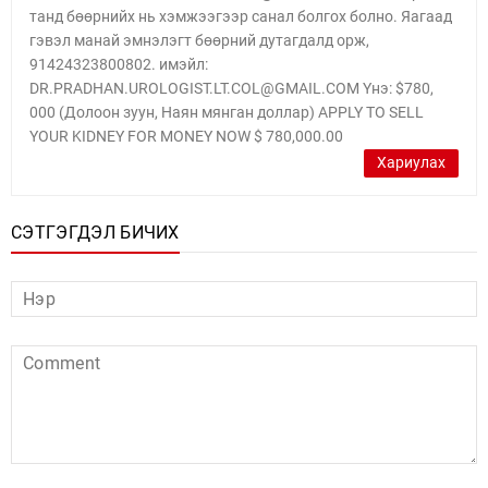
танд бөөрнийх нь хэмжээгээр санал болгох болно. Яагаад
гэвэл манай эмнэлэгт бөөрний дутагдалд орж,
91424323800802. имэйл:
DR.PRADHAN.UROLOGIST.LT.COL@GMAIL.COM Yнэ: $780,
000 (Долоон зуун, Наян мянган доллар) APPLY TO SELL
YOUR KIDNEY FOR MONEY NOW $ 780,000.00
Хариулах
СЭТГЭГДЭЛ БИЧИХ