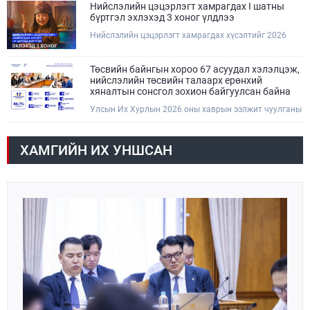
Нийслэлийн цэцэрлэгт хамрагдах I шатны
бүртгэл эхлэхэд 3 хоног үлдлээ
Нийслэлийн цэцэрлэгт хамрагдах хүсэлтийг 2026
оны 08 сарын 10-ны өдрөөс 08 сарын 23-ны өдрийг
дуустал "E-Mongolia" платформоор дамжуулан
цахимаар хүлээн авна.Хүүхдээ цэцэрлэгт хамруулах
Төсвийн байнгын хороо 67 асуудал хэлэлцэж,
үйлчилгээг авахдаа дараах зүйлсийг анхаарна уу.
нийслэлийн төсвийн талаарх ерөнхий
хяналтын сонсгол зохион байгуулсан байна
Улсын Их Хурлын 2026 оны хаврын ээлжит чуулганы
хугацаанд Төсвийн байнгын хороо эрхлэх
асуудлынхаа хүрээнд хууль санаачлагчаас өргөн
мэдүүлсэн хууль, Улсын Их Хурлын бусад
ХАМГИЙН ИХ УНШСАН
шийдвэрийн төслийг урьдчилан хэлэлцэж санал,
дүгнэлт гарган нэгдсэн хуралдаанд хэлэлцүүлэх,
Улсын Их Хурлын хяналтыг хэрэгжүүлэх, хуульд
тусгайлан заасан асуудлаар Улсын Их Хурлын
тогтоолын төсөл боловсруулах чиг үүргээ
хэрэгжүүлэн ажиллажээ.