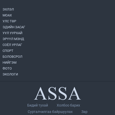
2026.08.05
ЭХЛЭЛ
МОАХ
Монгол Улс “COP17”-д “Тал хээрийн
төлөвлөгөө”-гөө танилцуулна
УЛС ТӨР
2026.08.05
ЭДИЙН ЗАСАГ
УУЛ УУРХАЙ
УИХ-ын асуулгын цагийг гурван удаа
ЭРҮҮЛ МЭНД
зохион байгуулж, гишүүдийн асуултыг
СОЁЛ УРЛАГ
Ерөнхий сайдад хүргүүлж, цахим
хуудаст байршуулжээ
СПОРТ
2026.08.04
БОЛОВСРОЛ
НИЙГЭМ
Нийслэлийн Засаг дарга бөгөөд
Улаанбаатар хотын Захирагч
ФОТО
Б.Пүрэвдагва ХУД-ийн 12,13, 14-р
ЭКОЛОГИ
хорооны үер, усны эрсдэлтэй цэгүүдэд
2026.08.04
ажиллалаа
Улаанбаатарт өдөртөө 28 хэм дулаан
2026.08.04
Бидий тухай
Холбоо барих
П.Цэлмэг жюү жицүгийн Дэлхийн
Сурталчилгаа байршуулах
Зар
цомын аварга боллоо