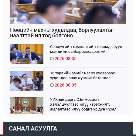
Нөөцийн махны худалдаа, борлуулалтыг
нээлттэй ил тод болгоно
Санхүүгийн хэмнэлтийн горимд эрүүл
мэндийн салбар хамаарахгүй
2026.08.05
16 төрлийн эмийг нэг эх үүсвэрээс
худалдан авах журмыг баталлаа
2026.08.05
УИХ-ын дарга С.Бямбацогт:
Хэлэлцүүлгээс илүү хэрэгжилт,
амлалтаас илүү бодит үр дүн чухал
2026.08.04
САНАЛ АСУУЛГА
Монголбанк 7 дугаар сард 1,439.2 кг үнэт
металл худалдан авлаа