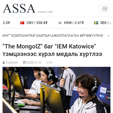
12.0₮
CNY / 538.8₮
KRW / 2.67₮
SEK / 40
БОИНГ” КОМПАНИТАЙ ХАМТЫН АЖИЛЛАГААГАА ӨРГӨЖҮҮЛНЭ
Н
"The MongolZ" баг "IEM Katowice"
тэмцээнээс хүрэл медаль хүртлээ
Tsolmon
2025-2-10
0