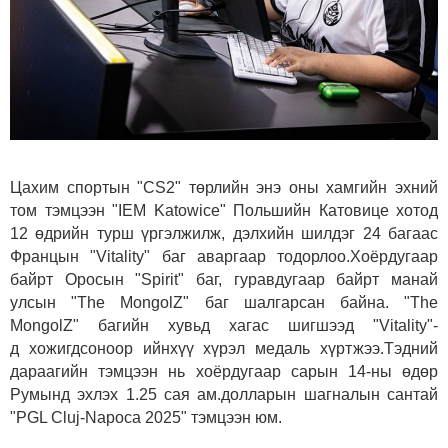
Цахим спортын "CS2" төрлийн энэ оны хамгийн эхний
том тэмцээн "IEM Katowice" Польшийн Катовице хотод
12 өдрийн турш үргэлжилж, дэлхийн шилдэг 24 багаас
Францын "Vitality" баг аваргаар тодорлоо.Хоёрдугаар
байрт Оросын "Spirit" баг, гуравдугаар байрт манай
улсын "The MongolZ" баг шалгарсан байна. "The
MongolZ" багийн хувьд хагас шигшээд "Vitality"-
д хожигдсоноор ийнхүү хүрэл медаль хүртжээ.Тэдний
дараагийн тэмцээн нь хоёрдугаар сарын 14-ны өдөр
Румынд эхлэх 1.25 сая ам.долларын шагналын сантай
"PGL Cluj-Napoca 2025" тэмцээн юм.