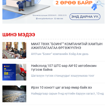
ШИНЭ МЭДЭЭ
МИАТ ТӨХК “БОИНГ” КОМПАНИТАЙ ХАМТЫН
АЖИЛЛАГААГАА ӨРГӨЖҮҮЛНЭ
АНУ-ын “Боинг” компанийн Хойд Ази дахь
арилжааны нисэх онгоцны борлуулалт,
маркетингийн асуудал хариуцсан Дэд ерөнхийлөгч
Жэф Эдвардс тэргүүтэй төлөөлөгчдийг Зам,
Нийслэлд 107 ШТС-аар АИ 92 автобензин
тээврийн сайд Б.Дэлгэрсайхан хүлээн авч уулзав.
түгээж байна
Шатахуун түгээх станцуудыг хошууныхаа тоог
нэмэгдүүлэх үүрэг, чиглэл өгч, ажиллаж байна.
Ирэх 10 хоногт цаг агаар ямар байх вэ
Наймдугаар сарын 9-нд нутгийн баруун хагаст, 10-нд
нутгийн зүүн хагаст, 11-нд нутгийн зүүн өмнөд
хэсгээр ахиухан хэмжээний бороо орох тул
болзошгүй үер, усны аюулаас анхаарна уу.