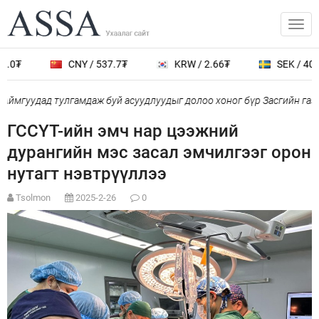
2.0₮
CNY / 537.7₮
KRW / 2.66₮
SEK / 402.
Аймгуудад тулгамдаж буй асуудлуудыг долоо хоног бүр Засгийн газ
ГССҮТ-ийн эмч нар цээжний
дурангийн мэс засал эмчилгээг орон
нутагт нэвтрүүллээ
Tsolmon
2025-2-26
0