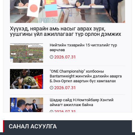
Хүүхэд, нярайн амь насыг аврах зүрх,
уушгины үйл ажиллагааг түр орлон дэмжих
ЭКМО технологийг ЭХЭМҮТ-д нэвтрүүлнэ
Нийтийн тээврийн 15 чиглэлийг түр
өөрчлөв
2026.07.31
"ONE Championship" холбооны
Bantamweight жингийн дэлхийн аварга
Б.Энх-Оргил аваргын бүс хамгаалах
тулаанаа өнөөдөр хийнэ.
2026.07.31
Шадар сайд Н.Номтойбаяр Хэнтий
аймагт ажиллаж байна
2026.07.31
САНАЛ АСУУЛГА
Авто зам шинээр барина
2026.07.31