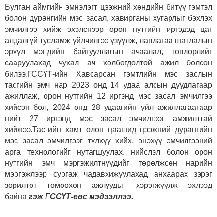
Булган аймгийн эмнэлэгт цээжний хөндийн битүү гэмтэл
болон дурангийн мэс засал, хавирганы хугарлыг бэхлэх
эмчилгээ хийж эхэлснээр орон нутгийн иргэдэд цаг
алдалгүй тусламж үйлчилгээ үзүүлж, лавлагаа шатлалын
эрүүл мэндийн байгууллагын ачаалал, төвлөрлийг
сааруулахад чухал ач холбогдолтой ажил болсон
билээ.ГССҮТ-ийн Хавсарсан гэмтлийн мэс заслын
тасгийн эмч нар 2023 онд 14 удаа алсын дуудлагаар
ажиллаж, орон нутгийн 12 иргэнд мэс засал эмчилгээ
хийсэн бол, 2024 онд 28 удаагийн үйл ажиллагаагаар
нийт 27 иргэнд мэс засал эмчилгээг амжилттай
хийжээ.Тасгийн хамт олон цаашид цээжний дурангийн
мэс засал эмчилгээг түлхүү хийх, энэхүү эмчилгээний
арга технологийг нутагшуулах, нийслэл болон орон
нутгийн эмч мэргэжилтнүүдийг төрөлжсөн нарийн
мэргэжлээр сургаж чадавхижуулахад анхаарах зэрэг
зорилтот томоохон ажлуудыг хэрэгжүүлж эхлээд
байна
гэж ГССҮТ-өөс мэдээллээ.