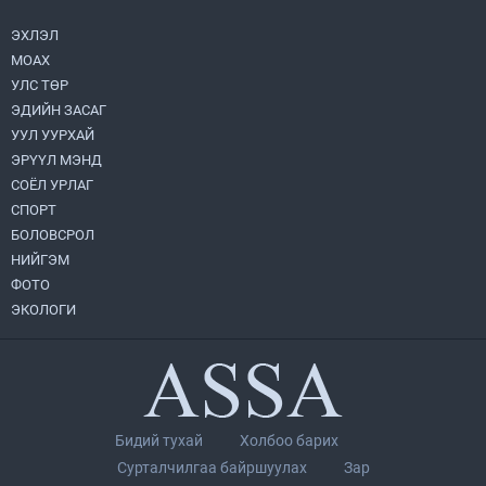
ЭХЛЭЛ
МОАХ
Хөвсгөл нуурын их цэвэрлэгээний аяны
хүрээнд 301 тонн хог хаягдлыг
УЛС ТӨР
төвлөрүүлжээ
ЭДИЙН ЗАСАГ
2026.07.31
УУЛ УУРХАЙ
ЭРҮҮЛ МЭНД
ЦАНХИЙН ЗҮҮН УУРХАЙН ГЭРЭЭТ
КОМПАНИУДАД ХӨНДЛӨНГИЙН АУДИТ
СОЁЛ УРЛАГ
ХИЙВ
СПОРТ
2026.07.31
БОЛОВСРОЛ
НИЙГЭМ
Бүсчилсэн хөгжил, гамшгийн эрсдэлийг
ФОТО
бууруулах чиглэлээр НҮБ-тай хамтын
ажиллагаагаа өргөжүүлэхээр санал
ЭКОЛОГИ
солилцлоо
2026.07.31
Ирэх 10 хоногийн цаг агаарын
урьдчилсан төлөв
2026.07.31
Бидий тухай
Холбоо барих
Орон нутгийн Биеийн тамир, спортын
Сурталчилгаа байршуулах
Зар
газруудад шинэ микро автобус өглөө