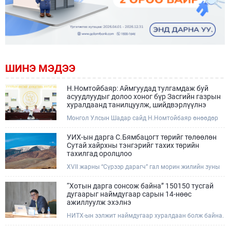
ШИНЭ МЭДЭЭ
Н.Номтойбаяр: Аймгуудад тулгамдаж буй
асуудлуудыг долоо хоног бүр Засгийн газрын
хуралдаанд танилцуулж, шийдвэрлүүлнэ
Монгол Улсын Шадар сайд Н.Номтойбаяр өнөөдөр
Өмнөговь, Дундговь аймагт ажиллалаа. Ерөнхий
сайдын 10 дугаар албан даалгавар, Улсын Онцгой
УИХ-ын дарга С.Бямбацогт төрийг төлөөлөн
комиссын даргын 3 дугаар тушаалын хүрээнд
Сутай хайрхны тэнгэрийг тахих төрийн
Өмнөговь аймагт байгаль орчин, уул уурхайн 358
тахилгад оролцлоо
зөрчил илрүүлж, 200 гаруйг нь арилгуулаад байна.
XVII жарны “Сүрээр дарагч” гал морин жилийн зуны
адаг хөхөгчин хонь сарын 23-ны өлзий дэмбэрэлтэй
өдөр /2026.08.06/ Сутай хайрхны тэнгэрийг тайх
“Хотын дарга сонсож байна” 150150 тусгай
төрийн тахилга боллоо.
дугаарыг наймдугаар сарын 14-нөөс
ажиллуулж эхэлнэ
НИТХ-ын ээлжит наймдугаар хуралдаан болж байна.
Өнөөдрийн хуралдаанаар нийслэлийн нутгийн