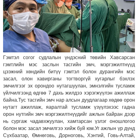
Гэмтэл согог судлалын үндэсний төвийн Хавсарсан
гэмтлийн мэс заслын тасгийн эмч, мэргэжилтнүүд
цээжний хөндийн битүү гэмтэл болон дурангийн мэс
засал, олон хавирганы тогтворгүй хугарлыг бэхлэх
эмчилгээг эх орондоо нутагшуулан, эмнэлгийн тусламж
үйлчилгээнд өдгөө 7 дахь жилдээ хэрэгжүүлэн ажиллаж
байна.Тус тасгийн эмч нар алсын дуудлагаар хөдөө орон
нутагт ажиллаж, яаралтай тусламж үзүүлэхээс гадна
орон нутгийн эмч мэргэжилтнүүдийг ажлын байран дээр
нь сургаж чадавхжуулан, хамтарсан үзлэг оношлогоо
болон мэс засал эмчилгээ хийж буй юм.Уг ажлын үр дүнд
Сүхбаатар, Өмнөговь, Дорноговь, Хэнтий, Говь-Алтай,