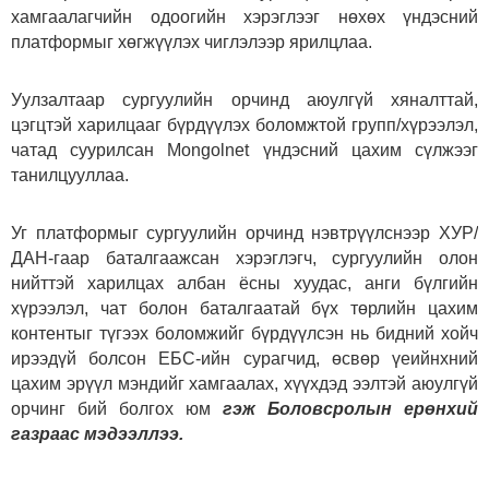
хамгаалагчийн одоогийн хэрэглээг нөхөх үндэсний
платформыг хөгжүүлэх чиглэлээр ярилцлаа.
Уулзалтаар сургуулийн орчинд аюулгүй хяналттай,
цэгцтэй харилцааг бүрдүүлэх боломжтой групп/хүрээлэл,
чатад суурилсан Mongolnet үндэсний цахим сүлжээг
танилцууллаа.
Уг платформыг сургуулийн орчинд нэвтрүүлснээр ХУР/
ДАН-гаар баталгаажсан хэрэглэгч, сургуулийн олон
нийттэй харилцах албан ёсны хуудас, анги бүлгийн
хүрээлэл, чат болон баталгаатай бүх төрлийн цахим
контентыг түгээх боломжийг бүрдүүлсэн нь бидний хойч
ирээдүй болсон ЕБС-ийн сурагчид, өсвөр үеийнхний
цахим эрүүл мэндийг хамгаалах, хүүхдэд ээлтэй аюулгүй
орчинг бий болгох юм
гэж Боловсролын ерөнхий
газраас мэдээллээ.