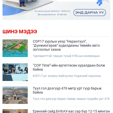
ШИНЭ МЭДЭЭ
COP17 хурлын үеэр "Нарантуул",
"Дүнжингарав" худалдааны төвийн авто
зогсоолыг хаана
“Цөлжилттэй тэмцэх тухай НҮБ-ын конвенцын
Талуудын 17 дугаар Бага хурал (COP17)” наймдугаар
сарын 17-28-ны өдрүүдэд Улаанбаатар хотод зохион
“COP Time”-ийн өргөтгөсөн хуралдаан болж
байгуулагдана.Хурлын үеэр Нарантуул, Дүнжингарав
байна
худалдааны төвүүдийн авто зогсоолыг түр хааж,
КОП17-ыг зохион байгуулах Үндэсний хорооны
тухайн чиглэлд нийтийн тээврийн хүртээмжийг
Ажлын албанаас хурлын бэлтгэл ажлын явц, уялдаа
нэмэгдүүлнэ.
холбоог хангах хүрээнд Бямба гараг бүр “COP Time”
дотоод хуралдааныг тогтмол зохион байгуулж ирсэн
Туул гол дээгүүр 476 метр урт гүүр барьж
билээ.Өнөөдөр “COP Time”-ийн сүүлийн хуралдааныг
байна
өргөтгөсөн хэлбэрээр зохион байгуулж байгаа
Туул гол дээгүүр барих төмөр замын гүүрийн урт 476
бөгөөд үүнд Үндэсний хорооны дэргэдэх дэд
метр бөгөөд барилгын ажил ид өрнөж байна.Энэ
хороодын гишүүд оролцож байна.
хэсэгт баригдах бетонон гүүр нь төмөр замын
хөдөлгөөнийг найдвартай, тасралтгүй нэвтрүүлэх
Ерөнхий сайд БНХАУ-аас сар бүр 12-15 мянган