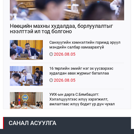
Нөөцийн махны худалдаа, борлуулалтыг
нээлттэй ил тод болгоно
Санхүүгийн хэмнэлтийн горимд эрүүл
мэндийн салбар хамаарахгүй
2026.08.05
16 төрлийн эмийг нэг эх үүсвэрээс
худалдан авах журмыг баталлаа
2026.08.05
УИХ-ын дарга С.Бямбацогт:
Хэлэлцүүлгээс илүү хэрэгжилт,
амлалтаас илүү бодит үр дүн чухал
2026.08.04
САНАЛ АСУУЛГА
Монголбанк 7 дугаар сард 1,439.2 кг үнэт
металл худалдан авлаа