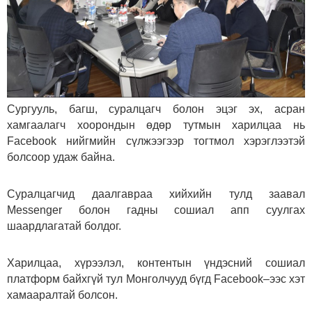
Сургууль, багш, суралцагч болон эцэг эх, асран
хамгаалагч хоорондын өдөр тутмын харилцаа нь
Facebook нийгмийн сүлжээгээр тогтмол хэрэглээтэй
болсоор удаж байна.
Суралцагчид даалгавраа хийхийн тулд заавал
Messenger болон гадны сошиал апп суулгах
шаардлагатай болдог.
Харилцаа, хүрээлэл, контентын үндэсний сошиал
платформ байхгүй тул Монголчууд бүгд Facebook–ээс хэт
хамааралтай болсон.