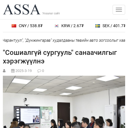
CNY / 538.8₮
KRW / 2.67₮
SEK / 401.7₮
Нарантуул", "Дүнжингарав" худалдааны төвийн авто зогсоолыг хаана
"Сошиалгүй сургууль" санаачилгыг
хэрэгжүүлнэ
2025-3-19
0