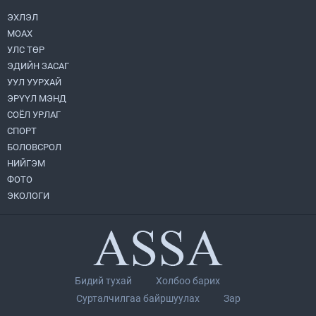
2026.08.05
ЭХЛЭЛ
МОАХ
Н.Номтойбаяр: Аймгуудад тулгамдаж
буй асуудлуудыг долоо хоног бүр
УЛС ТӨР
Засгийн газрын хуралдаанд
ЭДИЙН ЗАСАГ
танилцуулж, шийдвэрлүүлнэ
2026.08.06
УУЛ УУРХАЙ
ЭРҮҮЛ МЭНД
Монгол Улс “COP17”-д “Тал хээрийн
төлөвлөгөө”-гөө танилцуулна
СОЁЛ УРЛАГ
2026.08.05
СПОРТ
БОЛОВСРОЛ
НИЙГЭМ
Нийслэлийн Засаг дарга бөгөөд
Улаанбаатар хотын Захирагч
ФОТО
Б.Пүрэвдагва ХУД-ийн 12,13, 14-р
ЭКОЛОГИ
хорооны үер, усны эрсдэлтэй цэгүүдэд
2026.08.04
ажиллалаа
“Хотын дарга сонсож байна” 150150
тусгай дугаарыг наймдугаар сарын 14-
нөөс ажиллуулж эхэлнэ
2026.08.06
Бидий тухай
Холбоо барих
УИХ-ын дарга С.Бямбацогт төрийг
Сурталчилгаа байршуулах
Зар
төлөөлөн Сутай хайрхны тэнгэрийг тахих