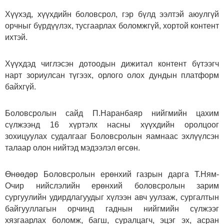
Хүүхэд, хүүхдийн боловсрол, гэр бүлд ээлтэй аюулгүй
орчныг бүрдүүлэх, тусгаарлах боломжгүй, хортой контент
ихтэй.
Хүүхдэд чиглэсэн дотоодын дижитал контент бүтээгч
нарт зориулсан түгээх, орлого олох дундын платформ
байхгүй.
Боловсролын сайд П.Наранбаяр нийгмийн цахим
сүлжээнд 16 хүртэлх насны хүүхдийн оролцоог
зохицуулах судалгааг Боловсролын яамнаас эхлүүлсэн
талаар олон нийтэд мэдээлэл өгсөн.
Өнөөдөр Боловсролын ерөнхий газрын дарга Т.Ням-
Очир нийслэлийн ерөнхий боловсролын зарим
сургуулийн удирдлагуудыг хүлээн авч уулзаж, сургалтын
байгууллагын орчинд гаднын нийгмийн сүлжээг
хязгаарлах боломж, багш, суралцагч, эцэг эх, асран