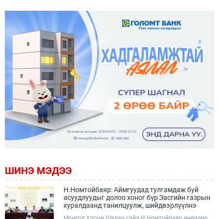
ШИНЭ МЭДЭЭ
Н.Номтойбаяр: Аймгуудад тулгамдаж буй
асуудлуудыг долоо хоног бүр Засгийн газрын
хуралдаанд танилцуулж, шийдвэрлүүлнэ
Монгол Улсын Шадар сайд Н.Номтойбаяр өнөөдөр