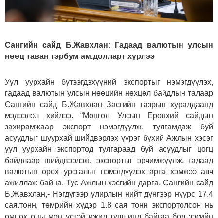
Сангийн сайд Б.Жавхлан: Гадаад валютын улсын
нөөц таван тэрбум ам.долларт хүрлээ
Уул уурхайн бүтээгдэхүүний экспортыг нэмэгдүүлэх,
гадаад валютын улсын нөөцийн нөхцөл байдлын талаар
Сангийн сайд Б.Жавхлан Засгийн газрын хуралдаанд
мэдээлэл хийлээ. “Монгол Улсын Ерөнхий сайдын
захирамжаар экспорт нэмэгдүүлж, тулгамдаж буй
асуудлыг шуурхай шийдвэрлэх үүрэг бүхий Ажлын хэсэг
уул уурхайн экспортод тулгараад буй асуудлыг цогц
байдлаар шийдвэрлэж, экспортыг эрчимжүүлж, гадаад
валютын орох урсгалыг нэмэгдүүлэх арга хэмжээ авч
ажиллаж байна. Тус Ажлын хэсгийн дарга, Сангийн сайд
Б.Жавхлан,- Нэгдүгээр улирлын нийт дүнгээр нүүрс 17.4
сая.тонн, төмрийн хүдэр 1.8 сая тонн экспортолсон нь
өмнөх оны мөн үетэй ижил түвшинд байгаа бол зэсийн