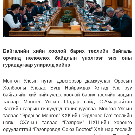
Байгалийн хийн хоолой барих төслийн байгаль
орчинд нөлөөлөх байдлын үнэлгээг энэ оны
гуравдугаар улиралд хийнэ
Монгол Улсын нутаг дэвсгэрээр дамжуулан Оросын
Холбооны Улсаас Бүгд Найрамдах Хятад Улс руу
байгалийн хий нийлүүлэх хоолой барих төслийн явцын
талаар Монгол Улсын Шадар сайд С.Амарсайхан
Засгийн газрын гишүүдэд танилцууллаа. Монгол Улсын
талаас “Эрдэнэс Монгол” ХХК-ийн “Эрдэнэс Газ” төслийн
нэгж, ОХУ-ын талаас “Газпром” НХН-ийн хөрөнгө
оруулалттай “Газопровод Союз Восток” ХХК нар төслийг