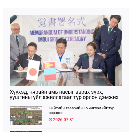
Хүүхэд, нярайн амь насыг аврах зүрх,
уушгины үйл ажиллагааг түр орлон дэмжих
ЭКМО технологийг ЭХЭМҮТ-д нэвтрүүлнэ
Нийтийн тээврийн 15 чиглэлийг түр
өөрчлөв
2026.07.31