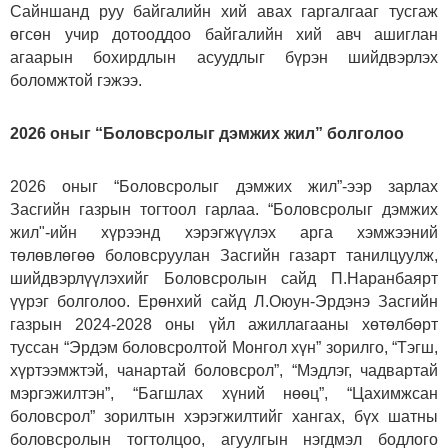
Сайншанд руу байгалийн хий авах гаргалгааг тусгаж
өгсөн учир дотооддоо байгалийн хий авч ашиглан
агаарын бохирдлын асуудлыг бүрэн шийдвэрлэх
боломжтой гэжээ.
2026 оныг “Боловсролыг дэмжих жил” болголоо
2026 оныг “Боловсролыг дэмжих жил”-ээр зарлах
Засгийн газрын тогтоол гарлаа. “Боловсролыг дэмжих
жил"-ийн хүрээнд хэрэгжүүлэх арга хэмжээний
төлөвлөгөө боловсруулан Засгийн газарт танилцуулж,
шийдвэрлүүлэхийг Боловсролын сайд П.Наранбаярт
үүрэг болголоо. Ерөнхий сайд Л.Оюун-Эрдэнэ Засгийн
газрын 2024-2028 оны үйл ажиллагааны хөтөлбөрт
туссан “Эрдэм боловсролтой Монгол хүн” зорилго, “Тэгш,
хүртээмжтэй, чанартай боловсрол”, “Мэдлэг, чадвартай
мэргэжилтэн”, “Багшлах хүний нөөц”, “Цахимжсан
боловсрол” зорилтын хэрэгжилтийг хангах, бүх шатны
боловсролын тогтолцоо, агуулгын нэгдмэл бодлого