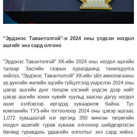
“Эрдэнэс Тавантолгой”-н 2024 оны үлдсэн ногдол
ашгийг энэ сард олгоно
”Эрдэнэс Тавантолгой” ХК-ийн 2024 оны ногдол ашгийн
талаар Засгийн газрын хуралдаанд танилцуулга
хийлээ. “Эрдэнэс Тавантолгой” ХК-ийн үйл ажиллагааны
үр дүнгийн жилийн эцсийн гүйцэтгэлд үндэслэн 2024 оны
цэвэр ашгийн дүнг тооцож үзсэний үндсэн дээр нийт
цэвэр ашгийн зохих хувийг хуульд заасны дагуу ногдол
ашиг хэлбэрээр иргэдэд хуваарилж байна. Тус
компанийн ТУЗ-ийн тогтоолоор 2024 оны цэвэр ашгаас
1,072 хувьцаатай нэг иргэнд 350 мянган төгрөгийн
ногдол ашигийг гурав хувааж олгохоор шийдвэрлэсэн
бөгөөд гуравдахь удаагийн олголтыг энэ сард хийнэ.