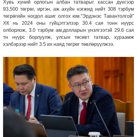
Хувь хүний орлогын албан татварыг хассан дүнгээр
93,500 төгрөг, иргэн, аж ахуйн нэгжид нийт 308 тэрбум
төгрөгийн ногдол ашиг олгох юм.“Эрдэнэс Тавантолгой”
ХК нь 2024 оны гүйцэтгэлээр 30.4 сая тонн нүүрс
олборлож, 3.0 тэрбум ам.долларын үнэлгээтэй 29.6 сая
тн нүүрс борлуулж, улсын төсөвт татвар, хураамж
хэлбэрээр нийт 3.5 их наяд төгрөг төвлөрүүлжээ.