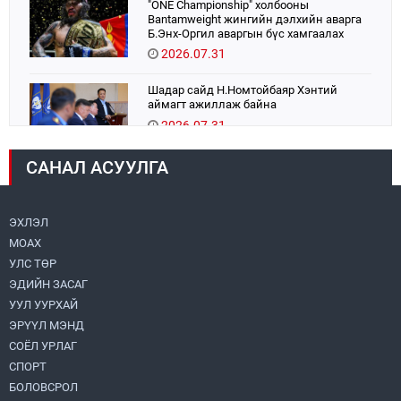
"ONE Championship" холбооны
Bantamweight жингийн дэлхийн аварга
Б.Энх-Оргил аваргын бүс хамгаалах
тулаанаа өнөөдөр хийнэ.
2026.07.31
Шадар сайд Н.Номтойбаяр Хэнтий
аймагт ажиллаж байна
2026.07.31
САНАЛ АСУУЛГА
Авто зам шинээр барина
2026.07.31
ЭХЛЭЛ
МОАХ
Хөвсгөл нуурын их цэвэрлэгээний аяны
хүрээнд 301 тонн хог хаягдлыг
УЛС ТӨР
төвлөрүүлжээ
ЭДИЙН ЗАСАГ
2026.07.31
УУЛ УУРХАЙ
ЭРҮҮЛ МЭНД
ЦАНХИЙН ЗҮҮН УУРХАЙН ГЭРЭЭТ
КОМПАНИУДАД ХӨНДЛӨНГИЙН АУДИТ
СОЁЛ УРЛАГ
ХИЙВ
СПОРТ
2026.07.31
БОЛОВСРОЛ