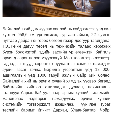
Байгалийн хий дамжуулах хоолой нь хойд хилээс урд хил
хүртэл 958,6 км үргэлжилж, зургаан аймаг, 22 сумын
нутгаар дайран өнгөрөх бөгөөд газар доогуур тавигдана.
ТЭЗҮ-ийн дагуу төсөл нь техникийн талаас хэрэгжих
бүрэн боломжтой, эдийн засгийн үр өгөөжтэй, байгаль
орчинд сөрөг нөлөө үзүүлэхгүй. Мөн төсөл хэрэгжсэнээр
гадаадын шууд хөрөнгө оруулалтын хэмжээ нэмэгдэж
эдийн засаг тэлнэ. Барилга угсралтын үед 12 000,
ашиглалтын үед 1000 гаруй ажлын байр бий болно.
Байгалийн хий нь эрчим хүчний хямд эх үүсвэр бөгөөд
байгалийн хийгээр ажилладаг дулаан, цахилгааны
станцууд барьж байгуулснаар эрчим хүчний системийн
маневрлах чадварыг нэмэгдүүлж, эрчим хүчний
системийн тогтворжилт дээшилнэ. Түүнчлэн зураг
төслийн баримт бичигт Дархан, Улаанбаатар, Чойр,