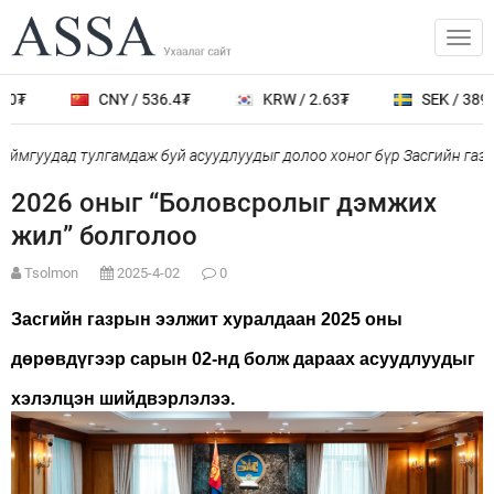
CNY / 536.4₮
KRW / 2.63₮
SEK / 389.0₮
мгуудад тулгамдаж буй асуудлуудыг долоо хоног бүр Засгийн газры
2026 оныг “Боловсролыг дэмжих
жил” болголоо
Tsolmon
2025-4-02
0
Засгийн газрын ээлжит хуралдаан 2025 оны
дөрөвдүгээр сарын 02-нд болж дараах асуудлуудыг
хэлэлцэн шийдвэрлэлээ.