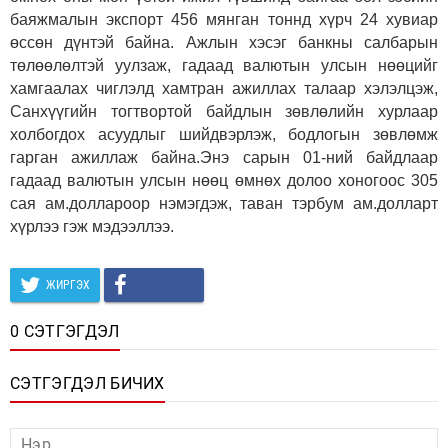
баяжмалын экспорт 456 мянган тоннд хүрч 24 хувиар
өссөн дүнтэй байна. Ажлын хэсэг банкны салбарын
төлөөлөлтэй уулзаж, гадаад валютын улсын нөөцийг
хамгаалах чиглэлд хамтран ажиллах талаар хэлэлцэж,
Санхүүгийн тогтвортой байдлын зөвлөлийн хурлаар
холбогдох асуудлыг шийдвэрлэж, бодлогын зөвлөмж
гарган ажиллаж байна.Энэ сарын 01-ний байдлаар
гадаад валютын улсын нөөц өмнөх долоо хоногоос 305
сая ам.доллароор нэмэгдэж, таван тэрбум ам.долларт
хүрлээ гэж мэдээллээ.
ЖИРГЭХ
0 СЭТГЭГДЭЛ
СЭТГЭГДЭЛ БИЧИХ