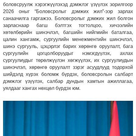
боловсруулж хэрэгжүүлэхэд дэмжлэг үзүүлэх зорилгоор
2026 оныг “Боловсролыг дэмжих жил”-ээр зарлах
санаачилга гаргажээ. Боловсролыг дэмжих жил болгон
зарласнаар багш бэлтгэх тогтолцоо, хичээлийн
хөтөлбөрийн шинэчлэл, багшийн нийгмийн баталгаа,
цалин хангамж, сургуулийн менежментийн шинэчлэл,
шинэ сургууль, цэцэрлэг барих хөрөнгө оруулалт, бага
сургуулийн цогцолборуудыг нэмэгдүүлэх, ахлах
сургуулиудыг төрөлжүүлэн хөгжүүлэх, их сургуулиудын
шинэчлэл, хөрөнгө оруулалт зэрэг асуудлууд тодорхой
шийдэлд хүрэх боломж бүрдэх, боловсролын салбарт
дэмжлэг үзүүлэх, салбар дундын хамтын ажиллагаа,
уялдааг хангах нөхцөл бүрдэх юм.