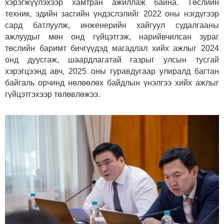
хэрэгжүүлэхээр хамтран ажиллаж байна. Төслийн
техник, эдийн засгийн үндэслэлийг 2022 оны нэгдүгээр
сард батлуулж, инженерийн хайгуул судалгааны
ажлуудыг мөн онд гүйцэтгэж, нарийвчилсан зураг
төслийн баримт бичгүүдэд магадлал хийх ажлыг 2024
онд дуусгаж, шаардлагатай газрыг улсын тусгай
хэрэгцээнд авч, 2025 оны гуравдугаар улиралд багтан
байгаль орчинд нөлөөлөх байдлын үнэлгээ хийх ажлыг
гүйцэтгэхээр төлөвлөжээ.