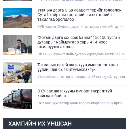
Өмнөговь, Дундговь аймагт ажиллалаа. Ерөнхий
сайдын 10 дугаар албан даалгавар, Улсын Онцгой
УИХ-ын дарга С.Бямбацогт төрийг төлөөлөн
комиссын даргын 3 дугаар тушаалын хүрээнд
Сутай хайрхны тэнгэрийг тахих төрийн
Өмнөговь аймагт байгаль орчин, уул уурхайн 358
тахилгад оролцлоо
зөрчил илрүүлж, 200 гаруйг нь арилгуулаад байна.
XVII жарны “Сүрээр дарагч” гал морин жилийн зуны
адаг хөхөгчин хонь сарын 23-ны өлзий дэмбэрэлтэй
өдөр /2026.08.06/ Сутай хайрхны тэнгэрийг тайх
“Хотын дарга сонсож байна” 150150 тусгай
төрийн тахилга боллоо.
дугаарыг наймдугаар сарын 14-нөөс
ажиллуулж эхэлнэ
НИТХ-ын ээлжит наймдугаар хуралдаан болж байна.
Өнөөдрийн хуралдаанаар нийслэлийн нутгийн
захиргааны байгууллага, албан тушаалтанд 2025,
Татварын өртэй шатахуун импортлогч аан-
2026 оны эхний хагас жилийн байдлаар иргэдээс
үүдийн дансыг битүүмжлэхгүй
ирсэн өргөдөл, гомдлын шийдвэрлэлтийн тайлан
Улаанбаатар хотод энэ сарын 4-15-ны өдрийг хүртэл
мэдээллийг сонслоо.
тэгш, сондгой дугаарын зохицуулалтаар нэг удаа
50,000 төгрөгт автобензин олгож буй. Эхний үр дүнд,
шатахуун түгээх станцуудын өдрийн борлуулалт хоёр
ОХУ-аас шатахууны импорт тасралтгүй
дахин буурч нэг машиныг цэнэглэх хурд нэмэгдсэн
хийгдэж байна
болохыг Ашигт малтмал, газрын тосны газраас
ОХУ-аас Сүхбаатар боомтоор импортоор орж ирсэн
танилцууллаа.
шатахууны мэдээллийг хүргэж байна. Наймдугаар
сарын 06-ны өдөр /02:30 цагт/ 7 вагон буюу 420 тонн
АИ-92 автобензин орж иржээ.
ХАМГИЙН ИХ УНШСАН