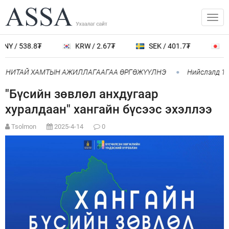
NY / 538.8₮
KRW / 2.67₮
SEK / 401.7₮
JP
ПАНИТАЙ ХАМТЫН АЖИЛЛАГААГАА ӨРГӨЖҮҮЛНЭ
Нийслэлд 107
"Бүсийн зөвлөл анхдугаар
хуралдаан" хангайн бүсээс эхэллээ
Tsolmon
2025-4-14
0