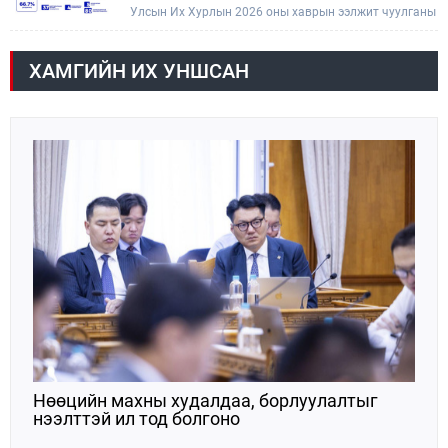
Улсын Их Хурлын 2026 оны хаврын ээлжит чуулганы
хугацаанд Төсвийн байнгын хороо эрхлэх
асуудлынхаа хүрээнд хууль санаачлагчаас өргөн
мэдүүлсэн хууль, Улсын Их Хурлын бусад
ХАМГИЙН ИХ УНШСАН
шийдвэрийн төслийг урьдчилан хэлэлцэж санал,
дүгнэлт гарган нэгдсэн хуралдаанд хэлэлцүүлэх,
Улсын Их Хурлын хяналтыг хэрэгжүүлэх, хуульд
тусгайлан заасан асуудлаар Улсын Их Хурлын
тогтоолын төсөл боловсруулах чиг үүргээ
хэрэгжүүлэн ажиллажээ.
Нөөцийн махны худалдаа, борлуулалтыг
нээлттэй ил тод болгоно