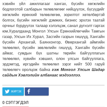
хэвийн үйл ажиллагааг хангах, бүсийн хөгжлийн
бодлоготой салбарын төлөвлөгөөг нийцүүлэх, бүсүүдийг
хөгжлийн ерөнхий төлөвлөгөө, зорилтот хөтөлбөртэй
болгох, бүсийн хөгжлийг дэмжих, бизнес эрхлэх таатай
орчныг бүрдүүлэх талаар хэлэлцэж, санал дүгнэлт гаргах
юм.Хуралдаанд Монгол Улсын Ерөнхийлөгчийн Тамгын
газар, Улсын Их Хурал, Засгийн газрын гишүүд, Хангайн
бүсийн Архангай, Баянхонгор, Өвөрхангай аймгийн
төлөөлөл, бүсийн зөвлөлийн гишүүд, Хангайн бүсийн
аймаг, сумдын бүх шатны төрийн байгууллагын
төлөөлөл, хувийн хэвшил, олон улсын байгууллага,
эрдэмтэд, иргэдийн төлөөлөл зэрэг нийт 500 гаруй
төлөөлөгч оролцож байна
гэж Монгол Улсын Шадар
сайдын Хэвлэлийн албанаас мэдээллээ.
ЖИРГЭХ
0 СЭТГЭГДЭЛ