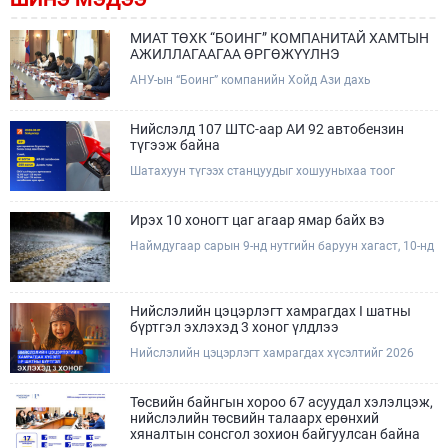
МИАТ ТӨХК “БОИНГ” КОМПАНИТАЙ ХАМТЫН
АЖИЛЛАГААГАА ӨРГӨЖҮҮЛНЭ
АНУ-ын “Боинг” компанийн Хойд Ази дахь
арилжааны нисэх онгоцны борлуулалт,
маркетингийн асуудал хариуцсан Дэд ерөнхийлөгч
Жэф Эдвардс тэргүүтэй төлөөлөгчдийг Зам,
Нийслэлд 107 ШТС-аар АИ 92 автобензин
тээврийн сайд Б.Дэлгэрсайхан хүлээн авч уулзав.
түгээж байна
Шатахуун түгээх станцуудыг хошууныхаа тоог
нэмэгдүүлэх үүрэг, чиглэл өгч, ажиллаж байна.
Ирэх 10 хоногт цаг агаар ямар байх вэ
Наймдугаар сарын 9-нд нутгийн баруун хагаст, 10-нд
нутгийн зүүн хагаст, 11-нд нутгийн зүүн өмнөд
хэсгээр ахиухан хэмжээний бороо орох тул
болзошгүй үер, усны аюулаас анхаарна уу.
Нийслэлийн цэцэрлэгт хамрагдах I шатны
бүртгэл эхлэхэд 3 хоног үлдлээ
Нийслэлийн цэцэрлэгт хамрагдах хүсэлтийг 2026
оны 08 сарын 10-ны өдрөөс 08 сарын 23-ны өдрийг
дуустал "E-Mongolia" платформоор дамжуулан
цахимаар хүлээн авна.Хүүхдээ цэцэрлэгт хамруулах
Төсвийн байнгын хороо 67 асуудал хэлэлцэж,
үйлчилгээг авахдаа дараах зүйлсийг анхаарна уу.
нийслэлийн төсвийн талаарх ерөнхий
хяналтын сонсгол зохион байгуулсан байна