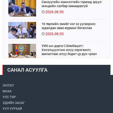
Санхүүгийн хэмнэлтийн горимд эрүүл
мэндийн салбар хамаарахгүй
2026.08.05
16 төрлийн эмийг нэг эх үүсвэрээс
худалдан авах журмыг баталлаа
2026.08.05
УИХ-ын дарга С.Бямбацогт:
Хэлэлцүүлгээс илүү хэрэгжилт,
амлалтаас илүү бодит үр дүн чухал
2026.08.04
САНАЛ АСУУЛГА
Монголбанк 7 дугаар сард 1,439.2 кг үнэт
металл худалдан авлаа
2026.08.05
ЭХЛЭЛ
МОАХ
Монгол Улс “COP17”-д “Тал хээрийн
төлөвлөгөө”-гөө танилцуулна
УЛС ТӨР
2026.08.05
ЭДИЙН ЗАСАГ
УУЛ УУРХАЙ