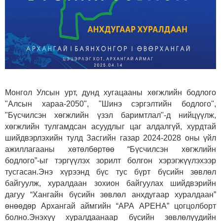
Монгол Улсын урт, дунд хугацааны хөгжлийн бодлого
"Алсын хараа-2050", "Шинэ сэргэлтийн бодлого",
"Бүсчилсэн хөгжлийн үзэл баримтлал"-д нийцүүлж,
хөгжлийн тулгамдсан асуудлыг цаг алдалгүй, хурдтай
шийдвэрлэхийн тулд Засгийн газар 2024-2028 оны үйл
ажиллагааны хөтөлбөртөө “Бүсчилсэн хөгжлийн
бодлого”-ыг тэргүүлэх зорилт болгон хэрэгжүүлэхээр
тусгасан.Энэ хүрээнд бүс тус бүрт бүсийн зөвлөл
байгуулж, хуралдаан зохион байгуулах шийдвэрийн
дагуу “Хангайн бүсийн зөвлөл анхдугаар хуралдаан”
өнөөдөр Архангай аймгийн “АРА АРЕНА” цогцолборт
болно.Энэхүү хуралдаанаар бүсийн зөвлөлүүдийн