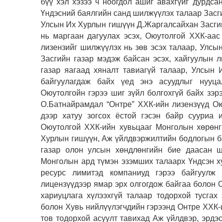
бүү хэл хэзээ ч ноогдол ашиг авахгүйг дурдса
Үндэсний баялгийн санд шилжүүлэх талаар Засги
Улсын Их Хурлын гишүүн Д.Жаргалсайхан Засгий
нь маргаан дагуулах эсэх, Оюутолгой ХХК-аас
лизензийг шилжүүлэх нь зөв эсэх талаар, Улс
Засгийн газар мэдэж байсан эсэх, хайгуулын 
газар яагаад хяналт тавиагүй талаар, Улсын
байгуулагдаж байх үед энэ асуудлыг нууца
Оюутолгойн гэрээ шиг зүйл болгохгүй байх зэ
О.Батнайрамдал “Онтре” ХХК-ийн лизензүүд Ою
дээр хатуу зогсох ёстой гэсэн байр сууриа 
Оюутолгой ХХК-ийн хувьцааг Монголын хөрөнг
Хурлын гишүүн, Аж үйлдвэржилтийн бодлогын б
газар олон улсын хөндлөнгийн бие даасан ши
Монголын ард түмэн эзэмших талаарх Үндсэн ху
ресурс лимитэд компаниуд гэрээ байгуулж 
лицензүүдээр ямар эрх олгогдож байгаа болон 
хариуцлага хүлээхгүй талаар тодорхой тусгах
болон Хувь нийлүүлэгчдийн гэрээнд Онтре ХХК-
тов тодорхой асуулт тавихад Аж үйлдвэр, эрдэс