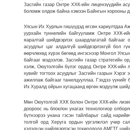
Засгийн газар Онтре ХХК-ийн лицензүүдийн асу
боломж олдож байна хэмээн Байнгын хорооны да
Улсын Их Хурлын гишүүдэд өгсөн хариултдаа Аж
уурхайн туннелийн байгууламж Онтре ХХК-ийн
яаралтай шийдвэрлэх шаардлагатай байгааг 
асуудлыг цаг алдалгүй шийдвэрлэхгүй бол гү
өөрчлөхөд хүрэх бөгөөд ингэснээр Монгол Улсын
байгааг мэдээлэв. Засгийн газар стратегийн ор
хэлж, Оюутолгойн бүлэг ордод Онтре ХХК-ийн л
хувийг тогтоох асуудлыг Засгийн газрын Хэрэг 
ажиллаж байгааг танилцууллаа. Гэхдээ үүнийг 
Их Хуралд ойрын хугацаанд өргөн мэдүүлж шийд
Мөн Оюутолгой ХХК болон Онтре ХХК-ийн лизенз
доороос нь блоклон унагах технологиор олборл
бүтнээрээ унана гэсэн тайлбарыг сайд нарий
толгой орд Херуга ордын үргэлжлэл учир сал
хэлэлцэн шийдвэрлэсэн тохиолдолд АМГТГ шийдв