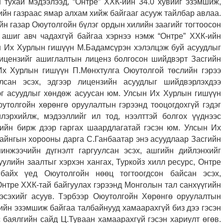
н тухай мэдээлээд, “Онтре” ХХК-ийн 34.0 хувийг эзэмшиж,
йн газраас ямар алхам хийж байгааг асууж тайлбар авлаа.
н газар Оюутолгойн бүлэг ордын хилийн заагийг тогтоосон
 ашиг авч чадахгүй байгаа хэрнээ нэмж “Онтре” ХХК-ийн
ын Их Хурлын гишүүн М.Бадамсүрэн хэлэлцэж буй асуудлыг
лицензийг ашиглалтын лиценз болгосон шийдвэрт Засгийн
 Их Хурлын гишүүн П.Мөнхтулга Оюутолгой төслийн гэрээ
лсан эсэх, эдгээр лицензийн асуудлыг шийдвэрлэхдээ
рэг асуудлыг хөндөж асуусан юм. Улсын Их Хурлын гишүүн
утолгойн хөрөнгө оруулалтын гэрээнд тооцогдохгүй гэдэг
илэрхийлж, мэдээллийг ил тод, нээлттэй болгох үүднээс
ийн бирж дээр гаргах шаардлагатай гэсэн юм. Улсын Их
айнгын хорооны дарга С.Ганбаатар энэ асуудлаар Засгийн
нжээчийн дүгнэлт гаргуулсан эсэх, ашгийн дийлэнхийг
улийн заалтыг хэрхэн хангах, Туркойз хилл ресурс, Онтре
байх үед Оюутолгойн нөөц тогтоогдсон байсан эсэх,
Онтре ХХК-тай байгуулах гэрээнд Монголын тал санхүүгийн
 эсэхийг асуув. Тэрбээр Оюутолгойн Хөрөнгө оруулалтын
ийн эзэмшиж байгаа талбайнууд хамаарахгүй биз дээ гэсэн
 баялгийн сайд Ц.Туваан хамаарахгүй гэсэн хариулт өгөв.