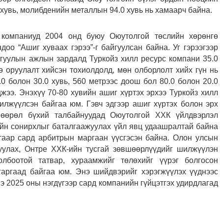
0 хувь, молибденийн металлын 94.0 хувь нь хамаарч байна.
 компаниуд 2004 онд буюу Оюутолгой төслийн хөрөнгө
оо “Ашиг хуваах гэрээ”-г байгуулсан байна. Уг гэрээгээр
йгуулын ажлын зардалд Туркойз хилл ресурс компани 35.0
ө оруулалт хийсэн тохиолдолд, мөн олборлолт хийх гүн нь
0 болон 30.0 хувь, 560 метрээс доош бол 80.0 болон 20.0
жээ. Энэхүү 70-80 хувийн ашиг хүртэх эрхээ Туркойз хилл
илжүүлсэн байгаа юм. Гэвч эдгээр ашиг хүртэх болон эрх
шөөрөл бүхий талбайнуудад Оюутолгой ХХК үйлдвэрлэл
ийн сонирхлыг баталгаажуулах үйл явц удаашралтай байна
гаар сард арбитрын маргаан үүсгэсэн байна. Олон улсын
уулах, Онтре ХХК-ийн тусгай зөвшөөрлүүдийг шилжүүлэн
лбоотой татвар, хураамжийг төлөхийг үүрэг болгосон
гаргаад байгаа юм. Энэ шийдвэрийг хэрэгжүүлэх үүднээс
 2025 оны нэгдүгээр сард компанийн гүйцэтгэх удирдлагад