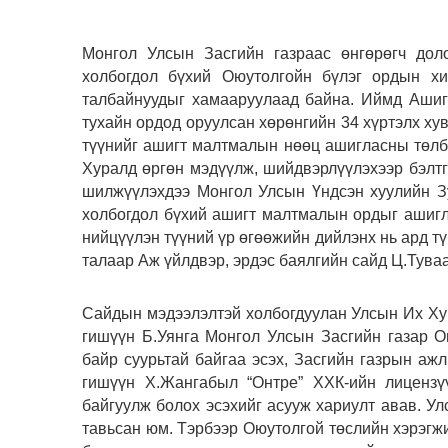
Монгол Улсын Засгийн газраас өнгөрөгч доло
холбогдол бүхий Оюутолгойн бүлэг ордын хи
талбайнуудыг хамааруулаад байна. Иймд Ашиг
тухайн ордод оруулсан хөрөнгийн 34 хүртэлх хув
түүнийг ашигт малтмалын нөөц ашигласны төлб
Хуралд өргөн мэдүүлж, шийдвэрлүүлэхээр бэлтг
шилжүүлэхдээ Монгол Улсын Үндсэн хуулийн Зу
холбогдол бүхий ашигт малтмалын ордыг ашигл
нийцүүлэн түүний үр өгөөжийн дийлэнх нь ард тү
талаар Аж үйлдвэр, эрдэс баялгийн сайд Ц.Тува
Сайдын мэдээлэлтэй холбогдуулан Улсын Их Ху
гишүүн Б.Уянга Монгол Улсын Засгийн газар О
байр суурьтай байгаа эсэх, Засгийн газрын аж
гишүүн Х.Жангабыл “Онтре” ХХК-ийн лицензү
байгуулж болох эсэхийг асууж хариулт авав. У
тавьсан юм. Тэрбээр Оюутолгой төслийн хэрэгж