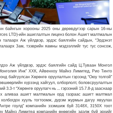
н байнгын хорооны 2025 оны дөрөвдүгээр сарын 16-ны
urces LTD)-ийн ашиглалтын лиценз болон Ашигт малтмалын
н талаарх Аж үйлдвэр, эрдэс баялгийн сайдын, “Эрдэнэт
талаарх Зам, тээврийн яамны мэдээллийг тус тус сонсож,
дээ Аж үйлдвэр, эрдэс баялгийн сайд Ц.Туваан Монгол
Монголия Инк” ХХК, Айвенхоу Майнз Лимитед, Рио Тинто
нд байгуулсан Хөрөнгө оруулалтын гэрээнд “Оюу толгой”
зөвшөөрлийн хүрээнд хайгуул, олборлолт, боловсруулалтын
й 3.3-т “Хөрөнгө оруулагч нь ... гэрээний 15.7.8-д зааснаар
их аливаа ашигт малтмалын орд газраас ашигт малтмал
 холбогдох хууль тогтоомж, дүрэм журмын дагуу явуулах
д “Антре гоулд” компанийн эзэмшиж буй 3148Х, 3150Х тоот
оу Майнз Лимитед компанийн өнөөгийн эдэлж буй эрхийг