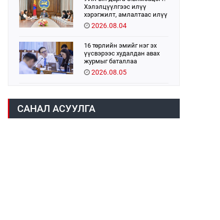
Хэлэлцүүлгээс илүү
хэрэгжилт, амлалтаас илүү
бодит үр дүн чухал
2026.08.04
16 төрлийн эмийг нэг эх
үүсвэрээс худалдан авах
журмыг баталлаа
2026.08.05
Монголбанк 7 дугаар сард
1,439.2 кг үнэт металл
САНАЛ АСУУЛГА
худалдан авлаа
2026.08.05
Монгол Улс “COP17”-д “Тал
хээрийн төлөвлөгөө”-гөө
танилцуулна
2026.08.05
УИХ-ын асуулгын цагийг
гурван удаа зохион
байгуулж, гишүүдийн
асуултыг Ерөнхий сайдад
2026.08.04
хүргүүлж, цахим хуудаст