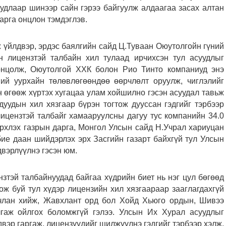
удлаар шинээр сайн гэрээ байгуулж алдаагаа засах алтан
рга онцлон тэмдэглэв.
 үйлдвэр, эрдэс баялгийн сайд Ц.Туваан Оюутолгойн гүний
 лицензтэй талбайн хил тулаад ирчихсэн тул асуудлыг
онцолж, Оюутолгой ХХК болон Рио Тинто компаниуд энэ
ний уурхайн төлөвлөгөөндөө өөрчлөлт оруулж, чиглэлийг
 өгөөж хүртэх хугацаа улам хойшилно гэсэн асуудал тавьж
дуудын хил хязгаар бүрэн тогтож дууссан гэдгийг тэрбээр
ицензтэй талбайг хамааруулсны дагуу тус компанийн 34.0
эрхлэх газрын дарга, Монгол Улсын сайд Н.Учрал хариуцан
бие даан шийдэрлэх эрх Засгийн газарт байхгүй тул Улсын
вэрлүүлнэ гэсэн юм.
тэй талбайнуудад байгаа хүдрийн биет нь нэг цул бөгөөд
ож буй тул хүдэр лицензийн хил хязгаараар зааглагдахгүй
вчлан хийж, Жавхлант орд бол Хойд Хьюго ордын, Шивээ
гаж ойлгох боломжгүй гэлээ. Улсын Их Хурал асуудлыг
эр гаргаж, лицензүүдийг шилжүүлнэ гэдгийг тэрбээр хэлж,