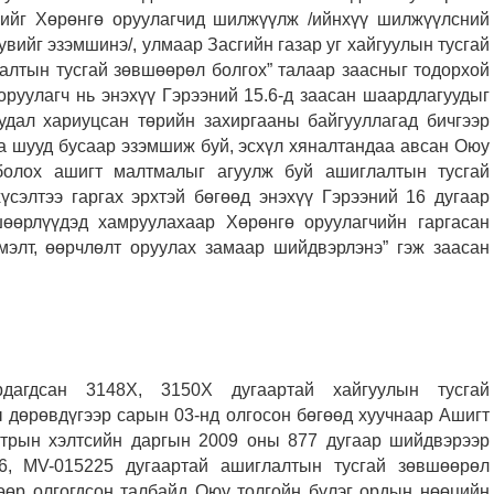
рхийг Хөрөнгө оруулагчид шилжүүлж /ийнхүү шилжүүлсний
хувийг эзэмшинэ/, улмаар Засгийн газар уг хайгуулын тусгай
алтын тусгай зөвшөөрөл болгох” талаар заасныг тодорхой
 оруулагч нь энэхүү Гэрээний 15.6-д заасан шаардлагуудыг
уудал хариуцсан төрийн захиргааны байгууллагад бичгээр
ба шууд бусаар эзэмшиж буй, эсхүл хяналтандаа авсан Оюу
болох ашигт малтмалыг агуулж буй ашиглалтын тусгай
үсэлтээ гаргах эрхтэй бөгөөд энэхүү Гэрээний 16 дугаар
өөрлүүдэд хамруулахаар Хөрөнгө оруулагчийн гаргасан
эмэлт, өөрчлөлт оруулах замаар шийдвэрлэнэ” гэж заасан
рдагдсан 3148Х, 3150Х дугаартай хайгуулын тусгай
ы дөрөвдүгээр сарын 03-нд олгосон бөгөөд хуучнаар Ашигт
стрын хэлтсийн даргын 2009 оны 877 дугаар шийдвэрээр
26, MV-015225 дугаартай ашиглалтын тусгай зөвшөөрөл
өөр олгогдсон талбайд Оюу толгойн бүлэг ордын нөөцийн