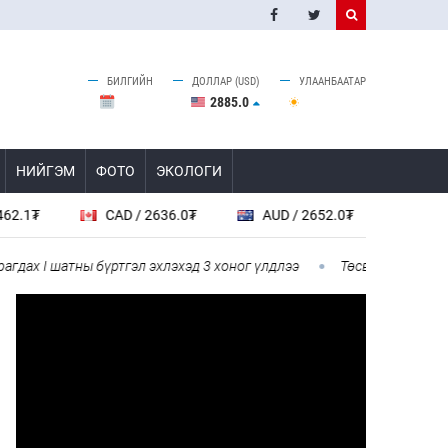
БИЛГИЙН
ДОЛЛАР (USD)
УЛААНБААТАР
2885.0
НИЙГЭМ
ФОТО
ЭКОЛОГИ
CAD / 2636.0₮
AUD / 2652.0₮
SGD / 2885.0₮
атны бүртгэл эхлэхэд 3 хоног үлдлээ
Төсвийн байнгын хороо 67