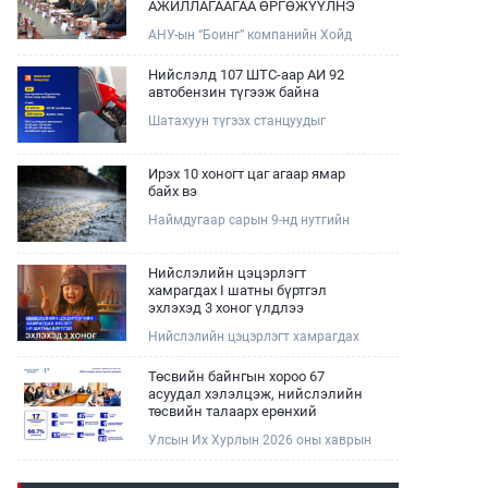
АЖИЛЛАГААГАА ӨРГӨЖҮҮЛНЭ
АНУ-ын “Боинг” компанийн Хойд
Ази дахь арилжааны нисэх онгоцны
борлуулалт, маркетингийн асуудал
Нийслэлд 107 ШТС-аар АИ 92
хариуцсан Дэд ерөнхийлөгч Жэф
автобензин түгээж байна
Эдвардс тэргүүтэй төлөөлөгчдийг
Шатахуун түгээх станцуудыг
Зам, тээврийн сайд Б.Дэлгэрсайхан
хошууныхаа тоог нэмэгдүүлэх үүрэг,
хүлээн авч уулзав.
чиглэл өгч, ажиллаж байна.
Ирэх 10 хоногт цаг агаар ямар
байх вэ
Наймдугаар сарын 9-нд нутгийн
баруун хагаст, 10-нд нутгийн зүүн
хагаст, 11-нд нутгийн зүүн өмнөд
хэсгээр ахиухан хэмжээний бороо
Нийслэлийн цэцэрлэгт
орох тул болзошгүй үер, усны
хамрагдах I шатны бүртгэл
аюулаас анхаарна уу.
эхлэхэд 3 хоног үлдлээ
Нийслэлийн цэцэрлэгт хамрагдах
хүсэлтийг 2026 оны 08 сарын 10-ны
өдрөөс 08 сарын 23-ны өдрийг
Төсвийн байнгын хороо 67
дуустал "E-Mongolia" платформоор
асуудал хэлэлцэж, нийслэлийн
дамжуулан цахимаар хүлээн
төсвийн талаарх ерөнхий
авна.Хүүхдээ цэцэрлэгт хамруулах
хяналтын сонсгол зохион
Улсын Их Хурлын 2026 оны хаврын
үйлчилгээг авахдаа дараах
байгуулсан байна
ээлжит чуулганы хугацаанд Төсвийн
зүйлсийг анхаарна уу.
байнгын хороо эрхлэх асуудлынхаа