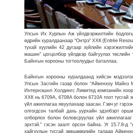
Улсын Их Хурлын Аж үйлдвэржилтийн бодлогы
өдрийн хуралдаанаар “Онтрэ” ХХК (Entrée Reso
тухай хуулийн 42 дугаар зүйлийн хэрэгжилтий
машин” цогцолбор үйлдвэр байгуулах төслийн 
Байнгын хорооны тогтоолуудыг баталлаа.
Байнгын хорооны хуралдаанд хийсэн мэдээлэл
Улсын Засгийн газар болон “Айвенхоу Майнз 
Интернэшнл Холдингс Лимитед компанийн хооро
ХХК нь 6709A, 6708A болон 6710A тоот тусгай 
үйл ажиллагаа явуулахаар заасан. Гэвч уг гэрээни
олгогдсон талбай дахь уурхайн эдэлбэрт орш
олборлох болон боловсруулах үйл ажиллагааг
эрхтэй.” гэсэн заалт орсон байна. Уг 15.7.8-
хайгуулын тусгай зөвшөөрлийн талаар Айвенх