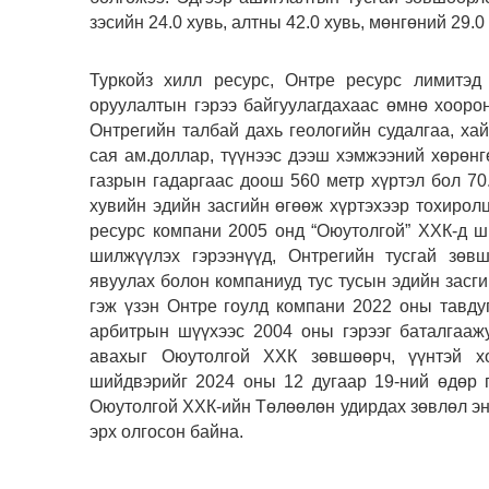
зэсийн 24.0 хувь, алтны 42.0 хувь, мөнгөний 29.
Туркойз хилл ресурс, Онтре ресурс лимитэд
оруулалтын гэрээ байгуулагдахаас өмнө хооронд
Онтрегийн талбай дахь геологийн судалгаа, ха
сая ам.доллар, түүнээс дээш хэмжээний хөрөнг
газрын гадаргаас доош 560 метр хүртэл бол 70.
хувийн эдийн засгийн өгөөж хүртэхээр тохиролц
ресурс компани 2005 онд “Оюутолгой” ХХК-д ш
шилжүүлэх гэрээнүүд, Онтрегийн тусгай зөв
явуулах болон компаниуд тус тусын эдийн засг
гэж үзэн Онтре гоулд компани 2022 оны тавду
арбитрын шүүхээс 2004 оны гэрээг баталгааж
авахыг Оюутолгой ХХК зөвшөөрч, үүнтэй хо
шийдвэрийг 2024 оны 12 дугаар 19-ний өдөр 
Оюутолгой ХХК-ийн Төлөөлөн удирдах зөвлөл энэ
эрх олгосон байна.