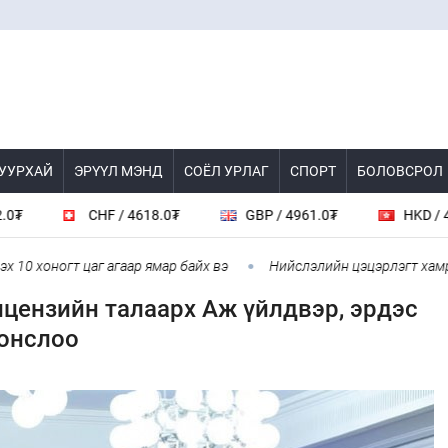
 УУРХАЙ
ЭРҮҮЛ МЭНД
СОЁЛ УРЛАГ
СПОРТ
БОЛОВСРОЛ
CHF / 4618.0₮
GBP / 4961.0₮
HKD / 462.1₮
гт цаг агаар ямар байх вэ
Нийслэлийн цэцэрлэгт хамрагдах I ш
ицензийн талаарх Аж үйлдвэр, эрдэс
сонслоо