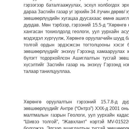
гэрээгээр баталгаажуулах, эсхүл холбогдох э
дараа Засгийн газар уг эрхийн 34 /гучин дөрөв/ 
зөвшөөрлүүдийн хугацаа дуусахаас өмнө ашигл
дурдав. Мөн тэрбээр, гэрээний 15.5-д “Хөрөнгө
хангасан тохиолдолд геологи, уул уурхайн ас
мэдэгдэл хүргүүлж, Хөрөнгө оруулагчийн шууд 
толгой ордын эрдэсжсэн тогтолцооны хэсэг 
зөвшөөрлүүдийг энэхүү Гэрээнд хамааруулах х
бүлэгт тодорхойлсон Ашиглалтын тусгай зөвш
хүсэлтийг Засгийн газар нь энэхүү Гэрээнд н
талаар танилцууллаа.
Хөрөнгө оруулалтын гэрээний 15.7.8-д ду
зөвшөөрлүүдийг Антре (“Онтрэ”) ХХК-д 2001 он
малтмалын газрын Геологи, уул уурхайн када
“Шивээ толгой”, “Жавхлант” нэртэй MV-0152
болгожээ. Эдгээр ашиглалтын тусгай зөвшөөрл