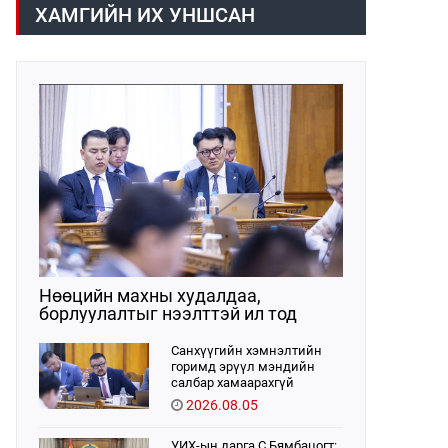
хүрээнд хууль санаачлагчаас өргөн
ХАМГИЙН ИХ УНШСАН
мэдүүлсэн хууль, Улсын Их Хурлын
бусад шийдвэрийн төслийг
урьдчилан хэлэлцэж санал, дүгнэлт
гарган нэгдсэн хуралдаанд
хэлэлцүүлэх, Улсын Их Хурлын
хяналтыг хэрэгжүүлэх, хуульд
тусгайлан заасан асуудлаар Улсын
Их Хурлын тогтоолын төсөл
боловсруулах чиг үүргээ
хэрэгжүүлэн ажиллажээ.
Нөөцийн махны худалдаа,
борлуулалтыг нээлттэй ил тод
болгоно
Санхүүгийн хэмнэлтийн
горимд эрүүл мэндийн
салбар хамаарахгүй
2026.08.05
УИХ-ын дарга С.Бямбацогт: