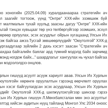
о хоногийн (2025.04.09) хуралдаанаараа стратегийн ач
л заагийг тогтоож, үүнд “Онтре” ХХК-ийн эзэмшиж буй
т малтмалын тухай хуульд заасны дагуу “Онтре” ХХК-ийн
ьтай тэнцэх хувьцааг төр үнэ төлбөргүйгээр эзэмших, эсхүл
өрөөр орлуулах, эсэх асуудлыг ойрын хугацаанд Улсын Их
эж байгаа ажээ.
Тусгай зөвшөөрлүүдийг “Оюутолгой” ХХК-д
ргаадугаар зүйлийн 2 дахь хэсэгт заасан "Стратегийн ач
ахдаа байгалийн баялаг ард түмний мэдэлд байх зарчимд
мэнд ногдож байх...” шаардлагыг хангуулах нь чухал байгаа
ан мэдээлэлдээ онцлов.
рлын гишүүд асуулт асууж хариулт авав. Улсын Их Хурлын
юутолгойн хөрөнгө оруулалтын гэрээнд өөрчлөлт оруулах
лын хэсэг байгуулагдсан эсэх асуудлаар, Улсын Их Хурлын
үдийг Оюутолгой ХХК-д шилжүүлэхгүйгээр шинээр гэрээ
лсын Их Хурлын гишүүн Л.Мөнхбаясгалан мөн энэ асуултыг
илтэд хийсэн аудитын нууц тайланд Монгол Улс 2034 оноос