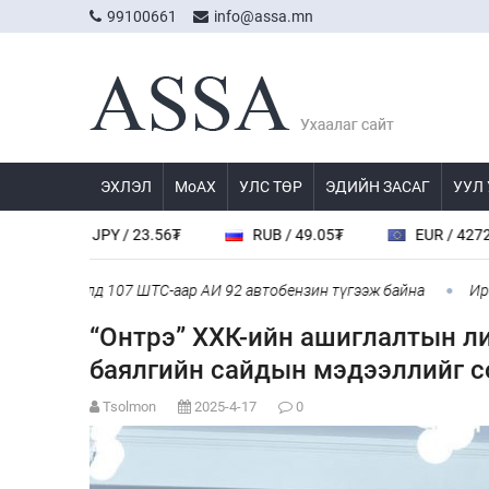
99100661
info@assa.mn
ЭХЛЭЛ
МоАХ
УЛС ТӨР
ЭДИЙН ЗАСАГ
УУЛ
JPY / 23.56₮
RUB / 49.05₮
EUR / 4272.0₮
лэлд 107 ШТС-аар АИ 92 автобензин түгээж байна
Ирэх 10 хоно
“Онтрэ” ХХК-ийн ашиглалтын л
баялгийн сайдын мэдээллийг 
Tsolmon
2025-4-17
0