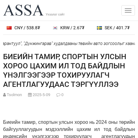
CNY / 538.8₮
KRW / 2.67₮
SEK / 401.7₮
арантуул", "Дүнжингарав" худалдааны төвийн авто зогсоолыг хаана
БИЕИЙН ТАМИР, СПОРТЫН УЛСЫН
ХОРОО ЦАХИМ ИЛ ТОД БАЙДЛЫН
ҮНЭЛГЭЭГЭЭР ТОХИРУУЛАГЧ
АГЕНТЛАГУУДААС ТЭРГҮҮЛЛЭЭ
Tsolmon
2025-5-09
0
Биеийн тамир, спортын улсын хороо нь 2024 оны төрийн
байгууллагуудын мэдээллийн цахим ил тод байдлын
индексийн үнэлгээгээр тохируулагч агентлагуудын