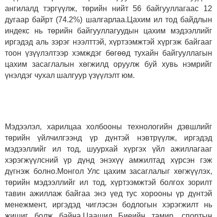
ангилалд тэргүүлж, төрийн нийт 56 байгууллагаас 12
дугаар байрт (74.2%) шалгарлаа.Цахим ил тод байдлын
индекс нь төрийн байгууллагуудын цахим мэдээллийг
иргэдэд аль зэрэг нээлттэй, хүртээмжтэй хүргэж байгааг
тоон үзүүлэлтээр хэмждэг бөгөөд тухайн байгууллагын
цахим засаглалын хөгжилд оруулж буй хувь нэмрийг
үнэлдэг чухал шалгуур үзүүлэлт юм.
Мэдээлэл, харилцаа холбооны технологийн дэвшлийг
төрийн үйлчилгээнд үр дүнтэй нэвтрүүлж, иргэдэд
мэдээллийг ил тод, шуурхай хүргэх үйл ажиллагааг
хэрэгжүүлсний үр дүнд энэхүү амжилтад хүрсэн гэж
дүгнэж болно.
Монгол Улс цахим засаглалыг хөгжүүлэх,
төрийн мэдээллийг ил тод, хүртээмжтэй болгох зорилт
тавин ажиллаж байгаа энэ үед тус хорооны үр дүнтэй
менежмент, иргэдэд чиглэсэн бодлогын хэрэгжилт нь
жишиг болж байна.
Цаашид Биеийн тамир, спортын