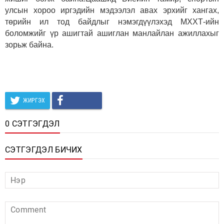
улсын хороо иргэдийн мэдээлэл авах эрхийг хангах,
төрийн ил тод байдлыг нэмэгдүүлэхэд МХХТ-ийн
боломжийг үр ашигтай ашиглан манлайлан ажиллахыг
зорьж байна.
ЖИРГЭХ
0 СЭТГЭГДЭЛ
СЭТГЭГДЭЛ БИЧИХ