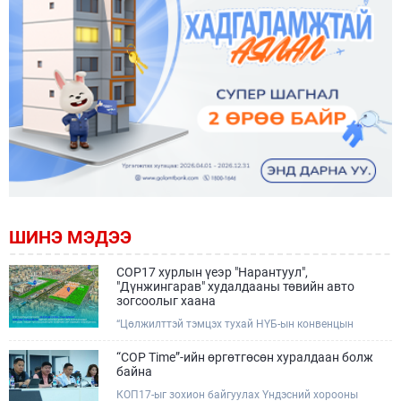
ШИНЭ МЭДЭЭ
COP17 хурлын үеэр "Нарантуул",
"Дүнжингарав" худалдааны төвийн авто
зогсоолыг хаана
“Цөлжилттэй тэмцэх тухай НҮБ-ын конвенцын
Талуудын 17 дугаар Бага хурал (COP17)” наймдугаар
сарын 17-28-ны өдрүүдэд Улаанбаатар хотод зохион
“COP Time”-ийн өргөтгөсөн хуралдаан болж
байгуулагдана.Хурлын үеэр Нарантуул, Дүнжингарав
байна
худалдааны төвүүдийн авто зогсоолыг түр хааж,
КОП17-ыг зохион байгуулах Үндэсний хорооны
тухайн чиглэлд нийтийн тээврийн хүртээмжийг