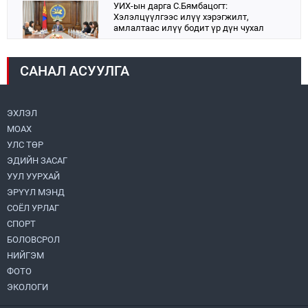
УИХ-ын дарга С.Бямбацогт:
Хэлэлцүүлгээс илүү хэрэгжилт,
амлалтаас илүү бодит үр дүн чухал
2026.08.04
САНАЛ АСУУЛГА
Монголбанк 7 дугаар сард 1,439.2 кг үнэт
металл худалдан авлаа
2026.08.05
ЭХЛЭЛ
МОАХ
Монгол Улс “COP17”-д “Тал хээрийн
төлөвлөгөө”-гөө танилцуулна
УЛС ТӨР
2026.08.05
ЭДИЙН ЗАСАГ
УУЛ УУРХАЙ
Нийслэлийн Засаг дарга бөгөөд
ЭРҮҮЛ МЭНД
Улаанбаатар хотын Захирагч
СОЁЛ УРЛАГ
Б.Пүрэвдагва ХУД-ийн 12,13, 14-р
хорооны үер, усны эрсдэлтэй цэгүүдэд
СПОРТ
2026.08.04
ажиллалаа
БОЛОВСРОЛ
НИЙГЭМ
УИХ-ын асуулгын цагийг гурван удаа
зохион байгуулж, гишүүдийн асуултыг
ФОТО
Ерөнхий сайдад хүргүүлж, цахим
ЭКОЛОГИ
хуудаст байршуулжээ
2026.08.04