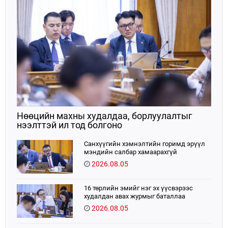
Нөөцийн махны худалдаа, борлуулалтыг
нээлттэй ил тод болгоно
Санхүүгийн хэмнэлтийн горимд эрүүл
мэндийн салбар хамаарахгүй
2026.08.05
16 төрлийн эмийг нэг эх үүсвэрээс
худалдан авах журмыг баталлаа
2026.08.05