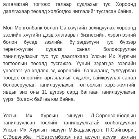
ялгамжтай тогтоох талаар судлахыг тус Хороонд
даалгахаар төсөлд холбогдох чиглэлийг тусгасан байна.
Мөн Монголбанк болон Санхүүгийн зохицуулах хороонд
зээлийн хүүгийн дээд хязгаарыг бизнесийн, хэрэглээний
болон бусад зээлийн бүтээгдэхүүн тус бүрээр
төрөлжүүлэн судалж, санал боловсруулан
танилцуулахыг тус тус даалгахаар Улсын Их Хурлын
тогтоолын төсөлд тусгажээ. Үүний зэрэгцээ зээлийн
үнэлгээг үл хөдлөх эд хөрөнгийн барьцаанд тулгуурлан
тооцох өнөөгийн аргачлалыг судалж, сайжруулах санал
боловсруулан танилцуулахыг, тогтоолын хэрэгжилтийг
явцыг энэ оны 11 дүгээр сард багтаан танилцуулахыг
үүрэг болгож байгаа юм байна.
Улсын Их Хурлын гишүүн Л.Соронзонболдын
танилцуулсан төслийн танилцуулгатай холбогдуулан
Улсын Их Хурлын гишүүн М.Бадамсүрэн, П.Сайнзориг,
С.Эрдэнэбат, Н.Батсүмбэрэл нар асуулт асууж, ажлын