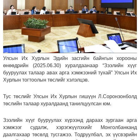
Улсын Их Хурлын Эдийн засгийн байнгын хорооны
өнөөдрийн (2025.06.30) хуралдаанаар “Зээлийн хүүг
бууруулах талаар авах арга хэмжээний тухай” Улсын Их
Хурлын тогтоолын төслийг хэлэлцэв.
Тус төслийг Улсын Их Хурлын гишүүн Л.Соронзонболд
төслийн талаар хуралдаанд танилцуулсан юм.
Зээлийн хүүг бууруулах хүрээнд дараах зургаан арга
хэмжээг судалж, хэрэгжүүлэхийг Монголбанканд
даалгахаар төсөлд тусгажээ. Тодруулбал, эх үүсвэрийн