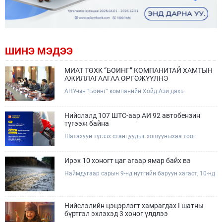
ШИНЭ МЭДЭЭ
МИАТ ТӨХК “БОИНГ” КОМПАНИТАЙ ХАМТЫН
АЖИЛЛАГААГАА ӨРГӨЖҮҮЛНЭ
АНУ-ын “Боинг” компанийн Хойд Ази дахь
арилжааны нисэх онгоцны борлуулалт,
маркетингийн асуудал хариуцсан Дэд ерөнхийлөгч
Жэф Эдвардс тэргүүтэй төлөөлөгчдийг Зам,
Нийслэлд 107 ШТС-аар АИ 92 автобензин
тээврийн сайд Б.Дэлгэрсайхан хүлээн авч уулзав.
түгээж байна
Шатахуун түгээх станцуудыг хошууныхаа тоог
нэмэгдүүлэх үүрэг, чиглэл өгч, ажиллаж байна.
Ирэх 10 хоногт цаг агаар ямар байх вэ
Наймдугаар сарын 9-нд нутгийн баруун хагаст, 10-нд
нутгийн зүүн хагаст, 11-нд нутгийн зүүн өмнөд
хэсгээр ахиухан хэмжээний бороо орох тул
болзошгүй үер, усны аюулаас анхаарна уу.
Нийслэлийн цэцэрлэгт хамрагдах I шатны
бүртгэл эхлэхэд 3 хоног үлдлээ