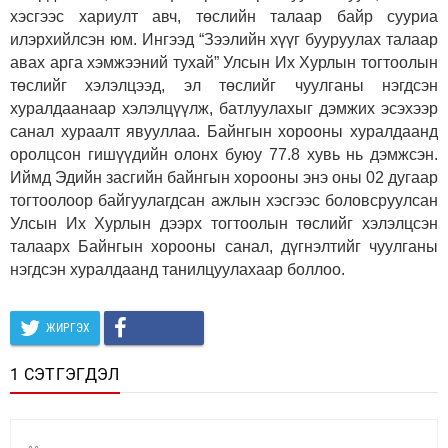
хэсгээс хариулт авч, төслийн талаар байр сууриа
илэрхийлсэн юм. Ингээд “Зээлийн хүүг бууруулах талаар
авах арга хэмжээний тухай” Улсын Их Хурлын тогтоолын
төслийг хэлэлцээд, эл төслийг чуулганы нэгдсэн
хуралдаанаар хэлэлцүүлж, батлуулахыг дэмжих эсэхээр
санал хураалт явууллаа. Байнгын хорооны хуралдаанд
оролцсон гишүүдийн олонх буюу 77.8 хувь нь дэмжсэн.
Иймд Эдийн засгийн байнгын хорооны энэ оны 02 дугаар
тогтоолоор байгуулагдсан ажлын хэсгээс боловсруулсан
Улсын Их Хурлын дээрх тогтоолын төслийг хэлэлцсэн
талаарх Байнгын хорооны санал, дүгнэлтийг чуулганы
нэгдсэн хуралдаанд танилцуулахаар боллоо.
ЖИРГЭХ
1 СЭТГЭГДЭЛ