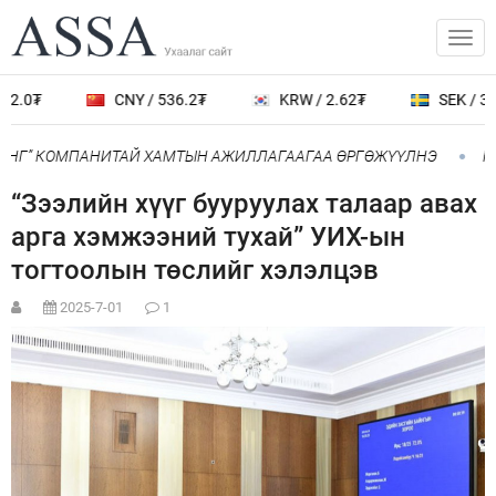
2.0₮
CNY / 536.2₮
KRW / 2.62₮
SEK / 387
ИНГ” КОМПАНИТАЙ ХАМТЫН АЖИЛЛАГААГАА ӨРГӨЖҮҮЛНЭ
Ний
“Зээлийн хүүг бууруулах талаар авах
арга хэмжээний тухай” УИХ-ын
тогтоолын төслийг хэлэлцэв
2025-7-01
1