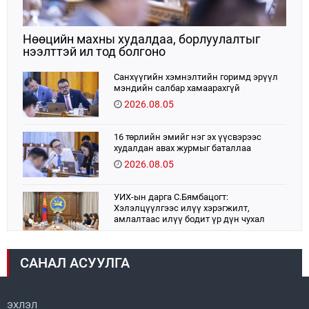
Нөөцийн махны худалдаа, борлуулалтыг
нээлттэй ил тод болгоно
Санхүүгийн хэмнэлтийн горимд эрүүл
мэндийн салбар хамаарахгүй
2026.08.05
16 төрлийн эмийг нэг эх үүсвэрээс
худалдан авах журмыг баталлаа
2026.08.05
УИХ-ын дарга С.Бямбацогт:
Хэлэлцүүлгээс илүү хэрэгжилт,
амлалтаас илүү бодит үр дүн чухал
2026.08.04
САНАЛ АСУУЛГА
Монголбанк 7 дугаар сард 1,439.2 кг үнэт
металл худалдан авлаа
2026.08.05
ЭХЛЭЛ