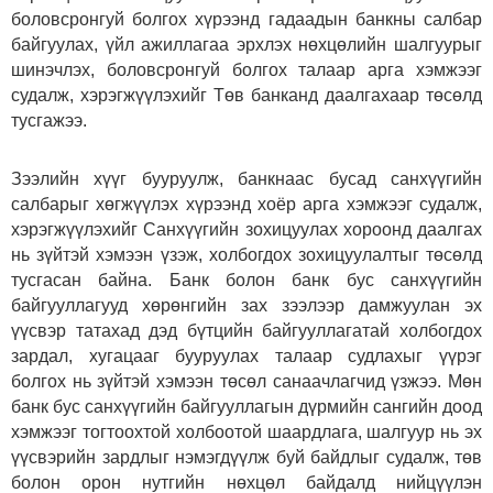
боловсронгуй болгох хүрээнд гадаадын банкны салбар
байгуулах, үйл ажиллагаа эрхлэх нөхцөлийн шалгуурыг
шинэчлэх, боловсронгуй болгох талаар арга хэмжээг
судалж, хэрэгжүүлэхийг Төв банканд даалгахаар төсөлд
тусгажээ.
Зээлийн хүүг бууруулж, банкнаас бусад санхүүгийн
салбарыг хөгжүүлэх хүрээнд хоёр арга хэмжээг судалж,
хэрэгжүүлэхийг Санхүүгийн зохицуулах хороонд даалгах
нь зүйтэй хэмээн үзэж, холбогдох зохицуулалтыг төсөлд
тусгасан байна. Банк болон банк бус санхүүгийн
байгууллагууд хөрөнгийн зах зээлээр дамжуулан эх
үүсвэр татахад дэд бүтцийн байгууллагатай холбогдох
зардал, хугацааг бууруулах талаар судлахыг үүрэг
болгох нь зүйтэй хэмээн төсөл санаачлагчид үзжээ. Мөн
банк бус санхүүгийн байгууллагын дүрмийн сангийн доод
хэмжээг тогтоохтой холбоотой шаардлага, шалгуур нь эх
үүсвэрийн зардлыг нэмэгдүүлж буй байдлыг судалж, төв
болон орон нутгийн нөхцөл байдалд нийцүүлэн