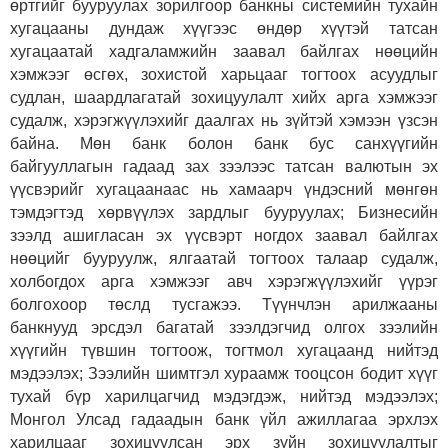
өртгийг бууруулах зорилгоор банкны системийн тухайн
хугацааны дундаж хүүгээс өндөр хүүтэй татсан
хугацаатай хадгаламжийн заавал байлгах нөөцийн
хэмжээг өсгөх, зохистой харьцааг тогтоох асуудлыг
судлан, шаардлагатай зохицуулалт хийх арга хэмжээг
судалж, хэрэгжүүлэхийг даалгах нь зүйтэй хэмээн үзсэн
байна. Мөн банк болон банк бус санхүүгийн
байгууллагын гадаад зах зээлээс татсан валютын эх
үүсвэрийг хугацаанаас нь хамаарч үндэсний мөнгөн
тэмдэгтэд хөрвүүлэх зардлыг бууруулах; Бизнесийн
зээлд ашигласан эх үүсвэрт ногдох заавал байлгах
нөөцийг бууруулж, ялгаатай тогтоох талаар судалж,
холбогдох арга хэмжээг авч хэрэгжүүлэхийг үүрэг
болгохоор төслд тусгажээ. Түүнчлэн арилжааны
банкнууд эрсдэл багатай зээлдэгчид олгох зээлийн
хүүгийн түвшин тогтоож, тогтмол хугацаанд нийтэд
мэдээлэх; Зээлийн шимтгэл хураамж тооцсон бодит хүүг
тухай бүр харилцагчид мэдэгдэж, нийтэд мэдээлэх;
Монгол Улсад гадаадын банк үйл ажиллагаа эрхлэх
харилцааг зохицуулсан эрх зүйн зохицуулалтыг