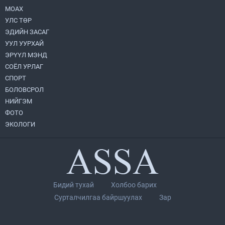
МОАХ
Монгол Улс “COP17”-д “Тал хээрийн
төлөвлөгөө”-гөө танилцуулна
УЛС ТӨР
2026.08.05
ЭДИЙН ЗАСАГ
УУЛ УУРХАЙ
УИХ-ын асуулгын цагийг гурван удаа
ЭРҮҮЛ МЭНД
зохион байгуулж, гишүүдийн асуултыг
СОЁЛ УРЛАГ
Ерөнхий сайдад хүргүүлж, цахим
хуудаст байршуулжээ
СПОРТ
2026.08.04
БОЛОВСРОЛ
НИЙГЭМ
Улаанбаатарт өдөртөө 28 хэм дулаан
ФОТО
2026.08.04
ЭКОЛОГИ
Нийслэлийн Засаг дарга бөгөөд
Улаанбаатар хотын Захирагч
Б.Пүрэвдагва ХУД-ийн 12,13, 14-р
хорооны үер, усны эрсдэлтэй цэгүүдэд
2026.08.04
ажиллалаа
Бидий тухай
Холбоо барих
П.Цэлмэг жюү жицүгийн Дэлхийн
Сурталчилгаа байршуулах
Зар
цомын аварга боллоо
2026.08.04