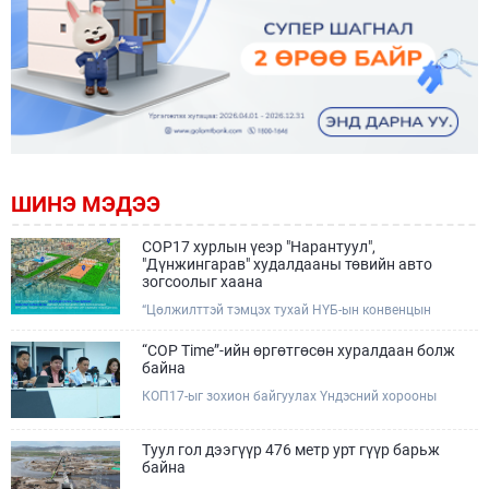
ШИНЭ МЭДЭЭ
COP17 хурлын үеэр "Нарантуул",
"Дүнжингарав" худалдааны төвийн авто
зогсоолыг хаана
“Цөлжилттэй тэмцэх тухай НҮБ-ын конвенцын
Талуудын 17 дугаар Бага хурал (COP17)” наймдугаар
сарын 17-28-ны өдрүүдэд Улаанбаатар хотод зохион
“COP Time”-ийн өргөтгөсөн хуралдаан болж
байгуулагдана.Хурлын үеэр Нарантуул, Дүнжингарав
байна
худалдааны төвүүдийн авто зогсоолыг түр хааж,
КОП17-ыг зохион байгуулах Үндэсний хорооны
тухайн чиглэлд нийтийн тээврийн хүртээмжийг
Ажлын албанаас хурлын бэлтгэл ажлын явц, уялдаа
нэмэгдүүлнэ.
холбоог хангах хүрээнд Бямба гараг бүр “COP Time”
дотоод хуралдааныг тогтмол зохион байгуулж ирсэн
Туул гол дээгүүр 476 метр урт гүүр барьж
билээ.Өнөөдөр “COP Time”-ийн сүүлийн хуралдааныг
байна
өргөтгөсөн хэлбэрээр зохион байгуулж байгаа