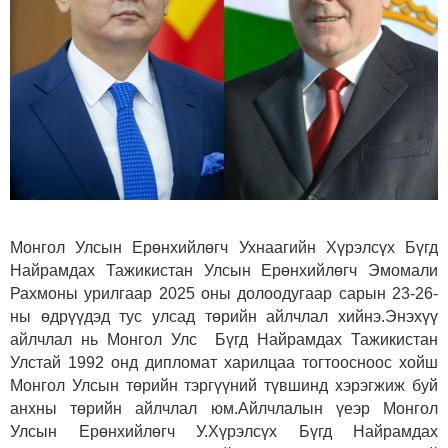
Монгол Улсын Ерөнхийлөгч Ухнаагийн Хүрэлсүх Бүгд
Найрамдах Тажикистан Улсын Ерөнхийлөгч Эмомали
Рахмоны урилгаар 2025 оны долоодугаар сарын 23-26-
ны өдрүүдэд тус улсад төрийн айлчлал хийнэ.Энэхүү
айлчлал нь Монгол Улс Бүгд Найрамдах Тажикистан
Улстай 1992 онд дипломат харилцаа тогтоосноос хойш
Монгол Улсын төрийн тэргүүний түвшинд хэрэгжиж буй
анхны төрийн айлчлал юм.Айлчлалын үеэр Монгол
Улсын Ерөнхийлөгч У.Хүрэлсүх Бүгд Найрамдах