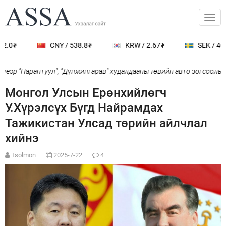
.0₮
CNY / 538.8₮
KRW / 2.67₮
SEK / 401.
еэр "Нарантуул", "Дүнжингарав" худалдааны төвийн авто зогсоолыг х
Монгол Улсын Ерөнхийлөгч
У.Хүрэлсүх Бүгд Найрамдах
Тажикистан Улсад төрийн айлчлал
хийнэ
Tsolmon
2025-7-22
4