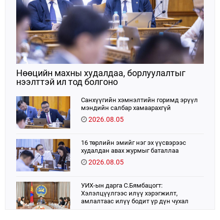
Нөөцийн махны худалдаа, борлуулалтыг
нээлттэй ил тод болгоно
Санхүүгийн хэмнэлтийн горимд эрүүл
мэндийн салбар хамаарахгүй
2026.08.05
16 төрлийн эмийг нэг эх үүсвэрээс
худалдан авах журмыг баталлаа
2026.08.05
УИХ-ын дарга С.Бямбацогт:
Хэлэлцүүлгээс илүү хэрэгжилт,
амлалтаас илүү бодит үр дүн чухал
2026.08.04