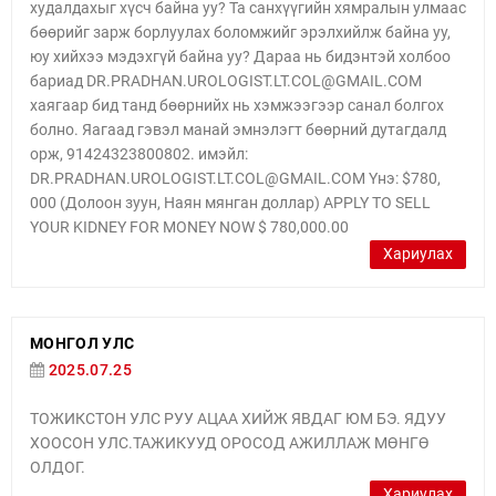
худалдахыг хүсч байна уу? Та санхүүгийн хямралын улмаас
бөөрийг зарж борлуулах боломжийг эрэлхийлж байна уу,
юу хийхээ мэдэхгүй байна уу? Дараа нь бидэнтэй холбоо
бариад DR.PRADHAN.UROLOGIST.LT.COL@GMAIL.COM
хаягаар бид танд бөөрнийх нь хэмжээгээр санал болгох
болно. Яагаад гэвэл манай эмнэлэгт бөөрний дутагдалд
орж, 91424323800802. имэйл:
DR.PRADHAN.UROLOGIST.LT.COL@GMAIL.COM Yнэ: $780,
000 (Долоон зуун, Наян мянган доллар) APPLY TO SELL
YOUR KIDNEY FOR MONEY NOW $ 780,000.00
Хариулах
МОНГОЛ УЛС
2025.07.25
ТОЖИКСТОН УЛС РУУ АЦАА ХИЙЖ ЯВДАГ ЮМ БЭ. ЯДУУ
ХООСОН УЛС.ТАЖИКУУД ОРОСОД АЖИЛЛАЖ МӨНГӨ
ОЛДОГ.
Хариулах