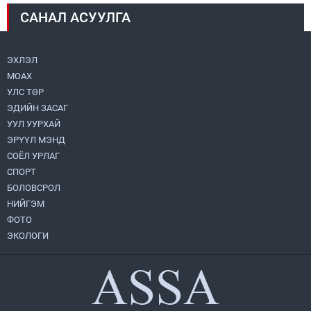
САНАЛ АСУУЛГА
Монголбанк 7 дугаар сард 1,439.2 кг үнэт
металл худалдан авлаа
2026.08.05
ЭХЛЭЛ
МОАХ
Монгол Улс “COP17”-д “Тал хээрийн
төлөвлөгөө”-гөө танилцуулна
УЛС ТӨР
2026.08.05
ЭДИЙН ЗАСАГ
УУЛ УУРХАЙ
Нийслэлийн Засаг дарга бөгөөд
ЭРҮҮЛ МЭНД
Улаанбаатар хотын Захирагч
СОЁЛ УРЛАГ
Б.Пүрэвдагва ХУД-ийн 12,13, 14-р
хорооны үер, усны эрсдэлтэй цэгүүдэд
СПОРТ
2026.08.04
ажиллалаа
БОЛОВСРОЛ
НИЙГЭМ
УИХ-ын асуулгын цагийг гурван удаа
зохион байгуулж, гишүүдийн асуултыг
ФОТО
Ерөнхий сайдад хүргүүлж, цахим
ЭКОЛОГИ
хуудаст байршуулжээ
2026.08.04
Улаанбаатарт өдөртөө 28 хэм дулаан
2026.08.04