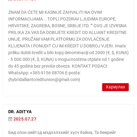
ZNAM DA ĆETE MI KASNIJE ZAHVALITI NA OVIM
INFORMACIJAMA... TOPLI POZDRAV LJUDIMA EUROPE,
HRVATSKE, ZAGREBA, BOSNE, SRBIJE ITD. "" OVO JE IZVRSNA
PRILIKA ZA VAS DA DOBIJETE KREDIT OD ALLIANT KREDITNE
UNIJE. PRUŽAM VAM PLATFORMU ZA DOVLAČENJE
KLIJENATA I PONUDIT ĆU IM KREDIT U DOBROJ VJERI. Imate
priliku dobiti kredit u bilo kojoj denominaciji od 2000 (€, $, KUNA)
- 5.000.000 (€, $, KUNA) s mogućnostima otplate od 1 godine
do 45 godina bez previše obveza. KONTAKT PODACI:
WhatsApp: +385-9156-08706 E-pošta:
{hybridalliantcreditunion@gmail.com}
Хариулах
DR. ADITYA
2025.07.27
Бид олон нийтэд мэдээлэхийг хүсч байна; Та бөөрийг