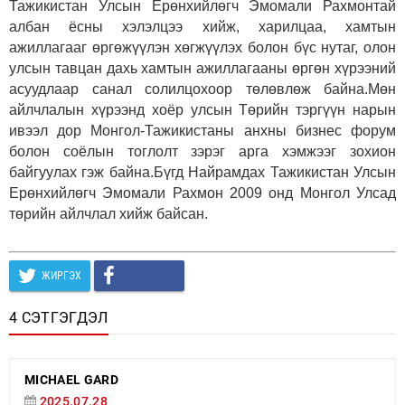
Тажикистан Улсын Ерөнхийлөгч Эмомали Рахмонтай
албан ёсны хэлэлцээ хийж, харилцаа, хамтын
ажиллагааг өргөжүүлэн хөгжүүлэх болон бүс нутаг, олон
улсын тавцан дахь хамтын ажиллагааны өргөн хүрээний
асуудлаар санал солилцохоор төлөвлөж байна.Мөн
айлчлалын хүрээнд хоёр улсын Төрийн тэргүүн нарын
ивээл дор Монгол-Тажикистаны анхны бизнес форум
болон соёлын тоглолт зэрэг арга хэмжээг зохион
байгуулах гэж байна.Бүгд Найрамдах Тажикистан Улсын
Ерөнхийлөгч Эмомали Рахмон 2009 онд Монгол Улсад
төрийн айлчлал хийж байсан.
ЖИРГЭХ
4 СЭТГЭГДЭЛ
MICHAEL GARD
2025.07.28