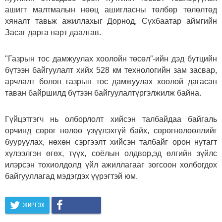
ашигт малтмалын нөөц ашигласны төлбөр төлөлтөд
хяналт тавьж ажиллахыг Дорнод, Сүхбаатар аймгийн
Засаг дарга нарт даалгав.
"Газрын тос дамжуулах хоолойн төсөл”-ийн дэд бүтцийн
бүтээн байгуулалт хийх 528 км технологийн зам засвар,
арчлалт болон газрын тос дамжуулах хоолой дагасан
таван байршилд бүтээн байгуулалтүргэлжилж байна.
Гүйцэтгэгч нь олборлолт хийсэн талбайдаа байгаль
орчинд сөрөг нөлөө үзүүлэхгүй байх, сөрөгнөлөөллийг
бууруулах, нөхөн сэргээлт хийсэн талбайг орон нутагт
хүлээлгэн өгөх, түүх, соёлын олдвор,эд өлгийн зүйлс
илэрсэн тохиолдолд үйл ажиллагааг зогсоон холбогдох
байгууллагад мэдэгдэх үүрэгтэй юм.
ЖИРГЭХ