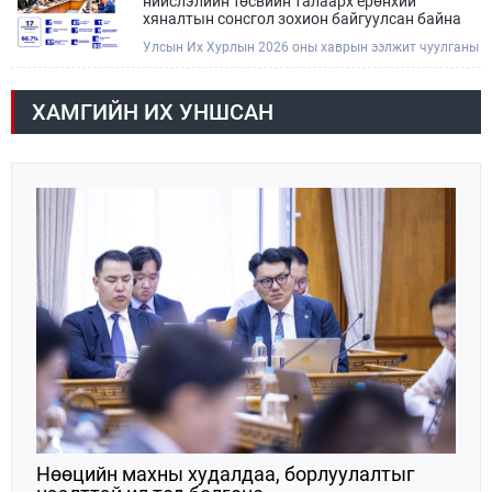
нийслэлийн төсвийн талаарх ерөнхий
хяналтын сонсгол зохион байгуулсан байна
Улсын Их Хурлын 2026 оны хаврын ээлжит чуулганы
хугацаанд Төсвийн байнгын хороо эрхлэх
асуудлынхаа хүрээнд хууль санаачлагчаас өргөн
мэдүүлсэн хууль, Улсын Их Хурлын бусад
ХАМГИЙН ИХ УНШСАН
шийдвэрийн төслийг урьдчилан хэлэлцэж санал,
дүгнэлт гарган нэгдсэн хуралдаанд хэлэлцүүлэх,
Улсын Их Хурлын хяналтыг хэрэгжүүлэх, хуульд
тусгайлан заасан асуудлаар Улсын Их Хурлын
тогтоолын төсөл боловсруулах чиг үүргээ
хэрэгжүүлэн ажиллажээ.
Нөөцийн махны худалдаа, борлуулалтыг