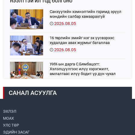
нээлттэй ил тод болгоно
Санхүүгийн хэмнэлтийн горимд эрүүл
мэндийн салбар хамаарахгүй
2026.08.05
16 төрлийн эмийг нэг эх үүсвэрээс
худалдан авах журмыг баталлаа
2026.08.05
УИХ-ын дарга С.Бямбацогт:
Хэлэлцүүлгээс илүү хэрэгжилт,
амлалтаас илүү бодит үр дүн чухал
2026.08.04
САНАЛ АСУУЛГА
Монголбанк 7 дугаар сард 1,439.2 кг үнэт
металл худалдан авлаа
2026.08.05
ЭХЛЭЛ
МОАХ
Монгол Улс “COP17”-д “Тал хээрийн
төлөвлөгөө”-гөө танилцуулна
УЛС ТӨР
2026.08.05
ЭДИЙН ЗАСАГ