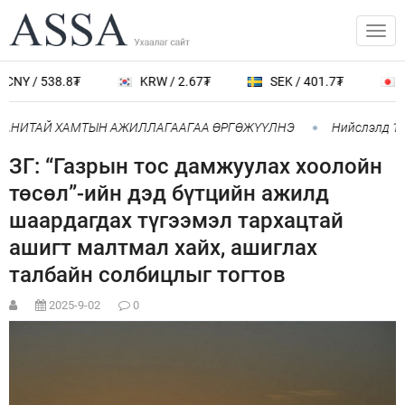
CNY / 538.8₮
KRW / 2.67₮
SEK / 401.7₮
J
ПАНИТАЙ ХАМТЫН АЖИЛЛАГААГАА ӨРГӨЖҮҮЛНЭ
Нийслэлд 107
ЗГ: “Газрын тос дамжуулах хоолойн
төсөл”-ийн дэд бүтцийн ажилд
шаардагдах түгээмэл тархацтай
ашигт малтмал хайх, ашиглах
талбайн солбицлыг тогтов
2025-9-02
0