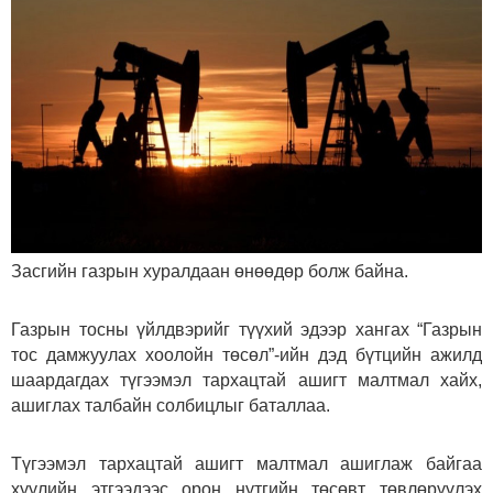
Засгийн газрын хуралдаан өнөөдөр болж байна.
Газрын тосны үйлдвэрийг түүхий эдээр хангах “Газрын
тос дамжуулах хоолойн төсөл”-ийн дэд бүтцийн ажилд
шаардагдах түгээмэл тархацтай ашигт малтмал хайх,
ашиглах талбайн солбицлыг баталлаа.
Түгээмэл тархацтай ашигт малтмал ашиглаж байгаа
хуулийн этгээдээс орон нутгийн төсөвт төвлөрүүлэх