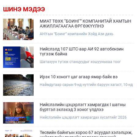
ШИНЭ МЭДЭЭ
МИАТ ТӨХК “БОИНГ” КОМПАНИТАЙ ХАМТЫН
АЖИЛЛАГААГАА ӨРГӨЖҮҮЛНЭ
АНУ-ын “Боинг” компанийн Хойд Ази дахь
арилжааны нисэх онгоцны борлуулалт,
маркетингийн асуудал хариуцсан Дэд ерөнхийлөгч
Жэф Эдвардс тэргүүтэй төлөөлөгчдийг Зам,
Нийслэлд 107 ШТС-аар АИ 92 автобензин
тээврийн сайд Б.Дэлгэрсайхан хүлээн авч уулзав.
түгээж байна
Шатахуун түгээх станцуудыг хошууныхаа тоог
нэмэгдүүлэх үүрэг, чиглэл өгч, ажиллаж байна.
Ирэх 10 хоногт цаг агаар ямар байх вэ
Наймдугаар сарын 9-нд нутгийн баруун хагаст, 10-нд
нутгийн зүүн хагаст, 11-нд нутгийн зүүн өмнөд
хэсгээр ахиухан хэмжээний бороо орох тул
болзошгүй үер, усны аюулаас анхаарна уу.
Нийслэлийн цэцэрлэгт хамрагдах I шатны
бүртгэл эхлэхэд 3 хоног үлдлээ
Нийслэлийн цэцэрлэгт хамрагдах хүсэлтийг 2026
оны 08 сарын 10-ны өдрөөс 08 сарын 23-ны өдрийг
дуустал "E-Mongolia" платформоор дамжуулан
цахимаар хүлээн авна.Хүүхдээ цэцэрлэгт хамруулах
Төсвийн байнгын хороо 67 асуудал хэлэлцэж,
үйлчилгээг авахдаа дараах зүйлсийг анхаарна уу.