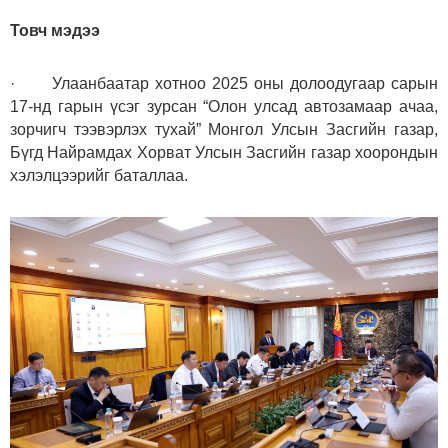
Товч мэдээ
· Улаанбаатар хотноо 2025 оны долоодугаар сарын
17-нд гарын үсэг зурсан “Олон улсад автозамаар ачаа,
зорчигч тээвэрлэх тухай” Монгол Улсын Засгийн газар,
Бүгд Найрамдах Хорват Улсын Засгийн газар хоорондын
хэлэлцээрийг баталлаа.