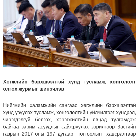
Хөгжлийн бэрхшээлтэй хүнд тусламж, хөнгөлөлт
олгох журмыг шинэчлэв
Нийгмийн халамжийн сангаас хөгжлийн бэрхшээлтэй
хүнд үзүүлэх тусламж, хөнгөлөлтийн үйлчилгээг хүндрэл,
чирэгдэлгүй болгох, хэрэгжилтийн явцад тулгамдаж
байгаа зарим асуудлыг сайжруулах зорилгоор Засгийн
газрын 2017 оны 197 дугаар тогтоолын хавсралтаар