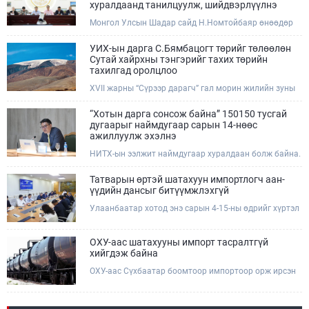
хуралдаанд танилцуулж, шийдвэрлүүлнэ
Монгол Улсын Шадар сайд Н.Номтойбаяр өнөөдөр
Өмнөговь, Дундговь аймагт ажиллалаа. Ерөнхий
сайдын 10 дугаар албан даалгавар, Улсын Онцгой
УИХ-ын дарга С.Бямбацогт төрийг төлөөлөн
комиссын даргын 3 дугаар тушаалын хүрээнд
Сутай хайрхны тэнгэрийг тахих төрийн
Өмнөговь аймагт байгаль орчин, уул уурхайн 358
тахилгад оролцлоо
зөрчил илрүүлж, 200 гаруйг нь арилгуулаад байна.
XVII жарны “Сүрээр дарагч” гал морин жилийн зуны
адаг хөхөгчин хонь сарын 23-ны өлзий дэмбэрэлтэй
өдөр /2026.08.06/ Сутай хайрхны тэнгэрийг тайх
“Хотын дарга сонсож байна” 150150 тусгай
төрийн тахилга боллоо.
дугаарыг наймдугаар сарын 14-нөөс
ажиллуулж эхэлнэ
НИТХ-ын ээлжит наймдугаар хуралдаан болж байна.
Өнөөдрийн хуралдаанаар нийслэлийн нутгийн
захиргааны байгууллага, албан тушаалтанд 2025,
Татварын өртэй шатахуун импортлогч аан-
2026 оны эхний хагас жилийн байдлаар иргэдээс
үүдийн дансыг битүүмжлэхгүй
ирсэн өргөдөл, гомдлын шийдвэрлэлтийн тайлан
Улаанбаатар хотод энэ сарын 4-15-ны өдрийг хүртэл
мэдээллийг сонслоо.
тэгш, сондгой дугаарын зохицуулалтаар нэг удаа
50,000 төгрөгт автобензин олгож буй. Эхний үр дүнд,
шатахуун түгээх станцуудын өдрийн борлуулалт хоёр
ОХУ-аас шатахууны импорт тасралтгүй
дахин буурч нэг машиныг цэнэглэх хурд нэмэгдсэн
хийгдэж байна
болохыг Ашигт малтмал, газрын тосны газраас
ОХУ-аас Сүхбаатар боомтоор импортоор орж ирсэн
танилцууллаа.
шатахууны мэдээллийг хүргэж байна. Наймдугаар
сарын 06-ны өдөр /02:30 цагт/ 7 вагон буюу 420 тонн
АИ-92 автобензин орж иржээ.