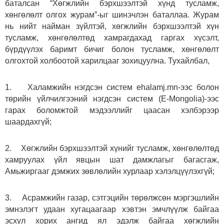
баталсан “Хөгжлийн бэрхшээлтэй хүнд тусламж,
хөнгөлөлт олгох журам”-ыг шинэчлэн баталлаа. Журам
нь нийт найман зүйлтэй, хөгжлийн бэрхшээлтэй хүн
тусламж, хөнгөлөлтөд хамрагдахад гаргах хүсэлт,
бүрдүүлэх баримт бичиг болон тусламж, хөнгөлөлт
олгохтой холбоотой харилцааг зохицуулна. Тухайлбал,
1. Халамжийн нэгдсэн систем еhalamj.mn-ээс болон
төрийн үйлчилгээний нэгдсэн систем (Е-Mongolia)-ээс
гарах боломжтой мэдээллийг цаасан хэлбэрээр
шаардахгүй;
2. Хөгжлийн бэрхшээлтэй хүнийг тусламж, хөнгөлөлтөд
хамруулах үйл явцын шат дамжлагыг багасгаж,
Амьжиргааг дэмжих зөвлөлийн хурлаар хэлэлцүүлэхгүй;
3. Асрамжийн газар, сэтгэцийн төрөлжсөн мэргэшлийн
эмнэлэгт удаан хугацаагаар хэвтэн эмчлүүлж байгаа
эсхүл хорих ангид ял эдэлж байгаа хөгжлийн