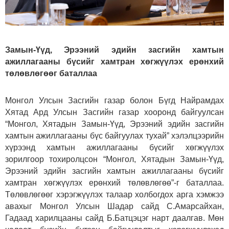
Замын-Үүд, Эрээний эдийн засгийн хамтын
ажиллагааны бүсийг хамтран хөгжүүлэх ерөнхий
төлөвлөгөөг баталлаа
Монгол Улсын Засгийн газар болон Бүгд Найрамдах
Хятад Ард Улсын Засгийн газар хооронд байгуулсан
“Монгол, Хятадын Замын-Үүд, Эрээний эдийн засгийн
хамтын ажиллагааны бүс байгуулах тухай” хэлэлцээрийн
хүрээнд хамтын ажиллагааны бүсийг хөгжүүлэх
зорилгоор тохиролцсон “Монгол, Хятадын Замын-Үүд,
Эрээний эдийн засгийн хамтын ажиллагааны бүсийг
хамтран хөгжүүлэх ерөнхий төлөвлөгөө”-г баталлаа.
Төлөвлөгөөг хэрэгжүүлэх талаар холбогдох арга хэмжээ
авахыг Монгол Улсын Шадар сайд С.Амарсайхан,
Гадаад харилцааны сайд Б.Батцэцэг нарт даалгав. Мөн