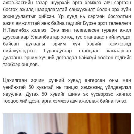
ажээ.Засгийн газар шуурхай арга хэмжээ авч сэргээн
босгох ажилд шаардлагатай санхүүжилт болон эрх зүйн
зохицуулалтыг хийсэн. Үр дүнд нь сэргээн босголтын
ажил амжилттай явж байна гэдгийг Бүрэн эрхт төлөөлөгч
Н.Тавинбэх хэллээ. Энэ жил төлөвлөсөн гурван ажил
дууссанаар Улаанбаатар хотод тус станцаас нийлүүлдэг
байсан дулааны эрчим хүч хэвийн хэмжээнд
нийлүүлэгдэнэ. Гуравдугаар станцаас хамаарсан
дулааны эрчим хүчний доголдол байхгүй болсон гэдгийг
тэрбээр онцлов.
Цахилгаан эрчим хүчний хувьд өнгөрсөн оны мөн
үеийнхтэй 50 хувьтай нь тэнцэх хэмжээнд үйлдвэрлэл
явуулна. Дутах 50 хувийг шинэ эх үүсвэрээс хангах
тооцоо хийгдсэн, арга хэмжээ авч ажиллаж байна гэлээ.