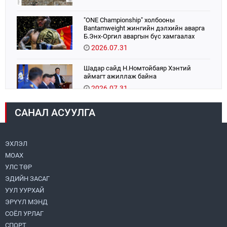
"ONE Championship" холбооны
Bantamweight жингийн дэлхийн аварга
Б.Энх-Оргил аваргын бүс хамгаалах
тулаанаа өнөөдөр хийнэ.
2026.07.31
Шадар сайд Н.Номтойбаяр Хэнтий
аймагт ажиллаж байна
2026.07.31
САНАЛ АСУУЛГА
Авто зам шинээр барина
2026.07.31
ЭХЛЭЛ
МОАХ
Хөвсгөл нуурын их цэвэрлэгээний аяны
хүрээнд 301 тонн хог хаягдлыг
УЛС ТӨР
төвлөрүүлжээ
ЭДИЙН ЗАСАГ
2026.07.31
УУЛ УУРХАЙ
ЭРҮҮЛ МЭНД
ЦАНХИЙН ЗҮҮН УУРХАЙН ГЭРЭЭТ
КОМПАНИУДАД ХӨНДЛӨНГИЙН АУДИТ
СОЁЛ УРЛАГ
ХИЙВ
СПОРТ