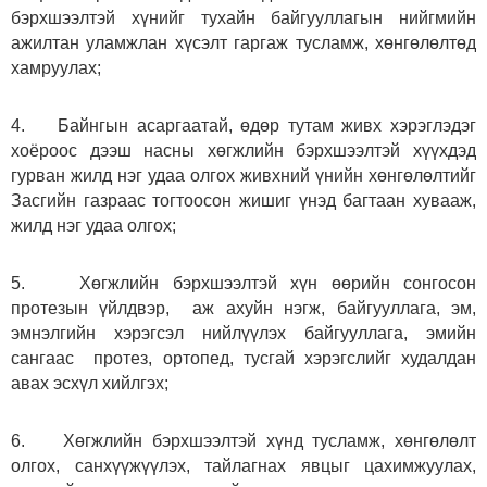
бэрхшээлтэй хүнийг тухайн байгууллагын нийгмийн
ажилтан уламжлан хүсэлт гаргаж тусламж, хөнгөлөлтөд
хамруулах;
4. Байнгын асаргаатай, өдөр тутам живх хэрэглэдэг
хоёроос дээш насны хөгжлийн бэрхшээлтэй хүүхдэд
гурван жилд нэг удаа олгох живхний үнийн хөнгөлөлтийг
Засгийн газраас тогтоосон жишиг үнэд багтаан хувааж,
жилд нэг удаа олгох;
5. Хөгжлийн бэрхшээлтэй хүн өөрийн сонгосон
протезын үйлдвэр, аж ахуйн нэгж, байгууллага, эм,
эмнэлгийн хэрэгсэл нийлүүлэх байгууллага, эмийн
сангаас протез, ортопед, тусгай хэрэгслийг худалдан
авах эсхүл хийлгэх;
6. Хөгжлийн бэрхшээлтэй хүнд тусламж, хөнгөлөлт
олгох, санхүүжүүлэх, тайлагнах явцыг цахимжуулах,