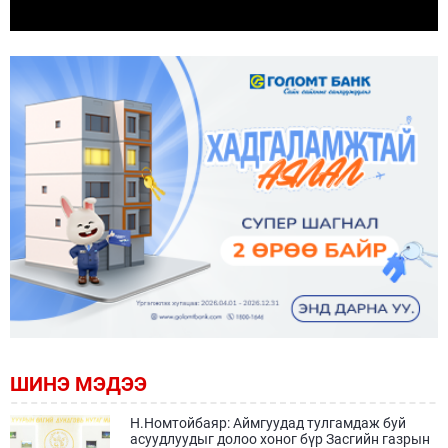
ШИНЭ МЭДЭЭ
Н.Номтойбаяр: Аймгуудад тулгамдаж буй
асуудлуудыг долоо хоног бүр Засгийн газрын