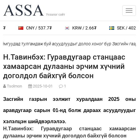
CNY / 537.7₮
KRW / 2.66₮
SEK / 402.3₮
гуудад тулгамдаж буй асуудлуудыг долоо хоног бүр Засгийн газры
Н.Тавинбэх: Гуравдугаар станцаас
хамаарсан дулааны эрчим хүчний
доголдол байхгүй болсон
Tsolmon
2025-10-01
1
Засгийн газрын ээлжит хуралдаан 2025 оны
аравдугаар сарын 01-нд болж дараах асуудлуудыг
хэлэлцэн шийдвэрлэлээ.
Н.Тавинбэх: Гуравдугаар станцаас хамаарсан
дулааны эрчим хүчний доголдол байхгүй болсон