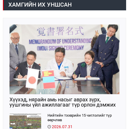
ХАМГИЙН ИХ УНШСАН
Хүүхэд, нярайн амь насыг аврах зүрх,
уушгины үйл ажиллагааг түр орлон дэмжих
ЭКМО технологийг ЭХЭМҮТ-д нэвтрүүлнэ
Нийтийн тээврийн 15 чиглэлийг түр
өөрчлөв
2026.07.31