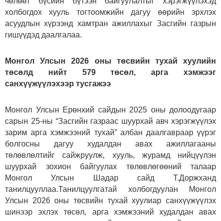
чөлөөт бүсийн бүтээн байгуулалтыг хэрэгжүүлэхэд
холбогдох хууль тогтоомжийн дагуу өөрийн эрхлэх
асуудлын хүрээнд хамтран ажиллахыг Засгийн газрын
гишүүдэд даалгалаа.
Монгол Улсын 2026 оны төсвийн тухай хуулийн
төсөлд нийт 579 төсөл, арга хэмжээг
санхүүжүүлэхээр тусгажээ
Монгол Улсын Ерөнхий сайдын 2025 оны долоодугаар
сарын 25-ны “Засгийн газраас шуурхай авч хэрэгжүүлэх
зарим арга хэмжээний тухай” албан даалгавраар үүрэг
болгосны дагуу худалдан авах ажиллагааны
төлөвлөлтийг сайжруулж, хууль, журамд нийцүүлэн
шуурхай зохион байгуулах төлөвлөгөөний талаар
Монгол Улсын Шадар сайд Т.Доржханд
танилцууллаа.Танилцуулгатай холбогдуулан Монгол
Улсын 2026 оны төсвийн тухай хуулиар санхүүжүүлэх
шинээр эхлэх төсөл, арга хэмжээний худалдан авах