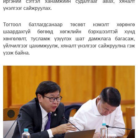
иргэний сэтгэл ханамжийн судалгааг авах, хяналт
үнэлгээг сайжруулах.
Тогтоол батлагдсанаар төсөвт нэмэлт хөрөнгө
шаардахгүй бөгөөд хөгжлийн бэрхшээлтэй хүнд
хөнгөлөлт, тусламж үзүүлэх шат дамжлага багасаж,
үйлчилгээг цахимжуулж, хяналт үнэлгээг сайжруулна гэж
үзэж байна.