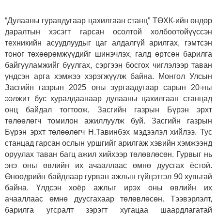
“Дулааны гуравдугаар цахилгаан станц” ТӨХК-ийн өндөр
даралтын хэсэгт гарсан осолтой холбоотойүүссэн
техникийн асуудлуудыг цаг алдалгүй арилгах, гэмтсэн
тоног төхөөрөмжүүдийг шинэчлэх, галд өртсөн барилга
байгууламжийг буулгах, сэргээн босгох чиглэлээр таван
үндсэн арга хэмжээ хэрэгжүүлж байна. Монгол Улсын
Засгийн газрын 2025 оны зургаадугаар сарын 20-ны
ээлжит бус хуралдаанаар дулааны цахилгаан станцад
онц байдал тогтоож, Засгийн газрын Бүрэн эрхт
төлөөлөгч томилон ажиллуулж буй. Засгийн газрын
Бүрэн эрхт төлөөлөгч Н.Тавинбэх мэдээлэл хийлээ. Тус
станцад гарсан ослын уршгийг арилгаж хэвийн хэмжээнд
оруулах таван багц ажил хийхээр төлөвлөсөн. Гурвыг нь
энэ оны өвлийн их ачааллаас өмнө дуусгах ёстой.
Өнөөдрийн байдлаар гурван ажлын гүйцэтгэл 90 хувьтай
байна. Үлдсэн хоёр ажлыг ирэх оны өвлийн их
ачааллаас өмнө дуусгахаар төлөвлөсөн. Тээвэрлэлт,
барилга угсралт зэрэгт хугацаа шаардлагатай