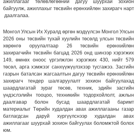
ажиллагааг төлөвлөгөөний дагуу шуурхай зохион
байгуулж, ажиллахыг төсвийн ерөнхийлөн захирагч нарт
даалгалаа.
Монгол Улсын Их Хуралд өргөн мэдүүлсэн Монгол Улсын
2026 оны төсвийн тухай хуулийн төсөлд улсын төсвийн
хөрөнгө оруулалтаар 26 төсвийн ерөнхийлөн
захирагчийн төсвийн багцад 2026 онд шинээр хэрэгжих
149, өмнөх оноос үргэлжлэн хэрэгжих 430, нийт 579
төсөл, арга хэмжээг санхүүжүүлэхээр тусгажээ. Засгийн
газрын баталсан жагсаалтын дагуу төсвийн ерөнхийлөн
захирагч тендер шалгаруулалт зохион байгуулахад
шаардлагатай зураг төсөв, техник, эдийн засгийн
үндэслэлийн тооцоо, техникийн тодорхойлолт, ажлын
даалгавар болон бусад шаардлагатай баримт
материалыг Төрийн худалдан авах ажиллагааны газар
батлагдсан даруй хүргүүлснээр худалдан авах
ажиллагааг шуурхай зохион байгуулах боломжтой болох
юм.