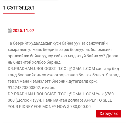
1 СЭТГЭГДЭЛ
2025.11.07
Та бөөрийг худалдахыг хүсч байна уу? Та санхүүгийн
хямралын улмаас бөөрийг зарж борлуулах боломжийг
эрэлхийлж байна уу, юу хийхээ мэдэхгүй байна уу? Дараа
нь бидэнтэй холбоо бариад
DR.PRADHAN.UROLOGIST.LT.COL@GMAIL.COM хаягаар бид
танд бөөрнийх нь хэмжээгээр санал болгох болно. Яагаад
гэвэл манай эмнэлэгт бөөрний дутагдалд орж,
91424323800802. имэйл:
DR.PRADHAN.UROLOGIST.LT.COL@GMAIL.COM Yнэ: $780,
000 (Долоон зуун, Наян мянган доллар) APPLY TO SELL
YOUR KIDNEY FOR MONEY NOW $ 780,000.00
Хариулах