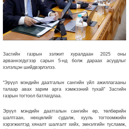
Засгийн газрын ээлжит хуралдаан 2025 оны
арваннэгдүгээр сарын 5-нд болж дараах асуудлыг
хэлэлцэн шийдвэрлэлээ.
“Эрүүл мэндийн даатгалын сангийн үйл ажиллагааны
талаар авах зарим арга хэмжээний тухай” Засгийн
газрын тогтоол батлагдлаа.
Эрүүл мэндийн даатгалын сангийн өр, төлбөрийн
шалтгаан, нөхцөлийг судалж, хууль тогтоомжийн
хэрэгжилтэд хяналт шалгалт хийх, эмнэлгийн тусламж,