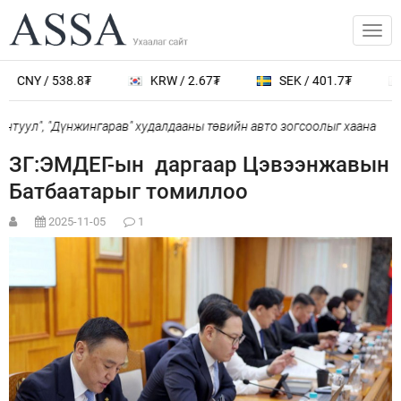
CNY / 538.8₮
KRW / 2.67₮
SEK / 401.7₮
туул", "Дүнжингарав" худалдааны төвийн авто зогсоолыг хаана
ЗГ:ЭМДЕГ-ын даргаар Цэвээнжавын
Батбаатарыг томиллоо
2025-11-05
1