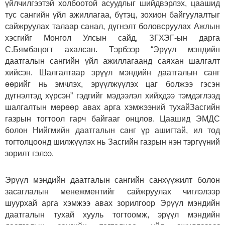
үйлчилгээтэй холбоотой асуудлыг шийдвэрлэх, цаашид
тус сангийн үйл ажиллагаа, бүтэц, зохион байгуулалтыг
сайжруулах талаар санал, дүгнэлт боловсруулах Ажлын
хэсгийг Монгол Улсын сайд, ЗГХЭГ-ын дарга
С.Бямбацогт ахалсан. Тэрбээр “Эрүүл мэндийн
даатгалын сангийн үйл ажиллагаанд саяхан шалгалт
хийсэн. Шалгалтаар эрүүл мэндийн даатгалын санг
өөрийг нь эмчлэх, эрүүлжүүлэх цаг болжээ гэсэн
дүгнэлтэд хүрсэн” гэдгийг мэдээлэл хийхдээ тэмдэглээд
шалгалтын мөрөөр авах арга хэмжээний тухайЗасгийн
газрын тогтоол гарч байгааг онцлов. Цаашид ЭМДС
болон Нийгмийн даатгалын санг үр ашигтай, ил тод
тогтолцоонд шилжүүлэх нь Засгийн газрын нэн тэргүүний
зорилт гэлээ.
Эрүүл мэндийн даатгалын сангийн санхүүжилт болон
засаглалын менежментийг сайжруулах чиглэлээр
шуурхай арга хэмжээ авах зорилгоор Эрүүл мэндийн
даатгалын тухай хууль тогтоомж, эрүүл мэндийн