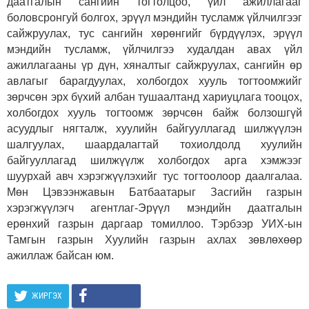
даатгалын сангийн тогтолцоо, үйл ажиллагааг
боловсронгуй болгох, эрүүл мэндийн тусламж үйлчилгээг
сайжруулах, тус сангийн хөрөнгийг бүрдүүлэх, эрүүл
мэндийн тусламж, үйлчилгээ худалдан авах үйл
ажиллагааны үр дүн, хяналтыг сайжруулах, сангийн өр
авлагыг барагдуулах, холбогдох хууль тогтоомжийг
зөрчсөн эрх бүхий албан тушаалтанд хариуцлага тооцох,
холбогдох хууль тогтоомж зөрчсөн байж болзошгүй
асуудлыг нягталж, хуулийн байгууллагад шилжүүлэн
шалгуулах, шаардалагтай тохиолдолд хуулийн
байгууллагад шилжүүлж холбогдох арга хэмжээг
шуурхай авч хэрэгжүүлэхийг тус тогтоолоор даалгалаа.
Мөн Цэвээнжавын Батбаатарыг Засгийн газрын
хэрэгжүүлэгч агентлаг-Эрүүл мэндийн даатгалын
ерөнхий газрын даргаар томиллоо. Тэрбээр УИХ-ын
Тамгын газрын Хуулийн газрын ахлах зөвлөхөөр
ажиллаж байсан юм.
ЖИРГЭХ