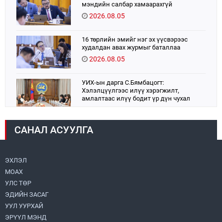
мэндийн салбар хамаарахгүй
2026.08.05
16 төрлийн эмийг нэг эх үүсвэрээс
худалдан авах журмыг баталлаа
2026.08.05
УИХ-ын дарга С.Бямбацогт:
Хэлэлцүүлгээс илүү хэрэгжилт,
амлалтаас илүү бодит үр дүн чухал
2026.08.04
САНАЛ АСУУЛГА
Монголбанк 7 дугаар сард 1,439.2 кг үнэт
металл худалдан авлаа
2026.08.05
ЭХЛЭЛ
МОАХ
Монгол Улс “COP17”-д “Тал хээрийн
төлөвлөгөө”-гөө танилцуулна
УЛС ТӨР
2026.08.05
ЭДИЙН ЗАСАГ
УУЛ УУРХАЙ
Н.Номтойбаяр: Аймгуудад тулгамдаж
ЭРҮҮЛ МЭНД