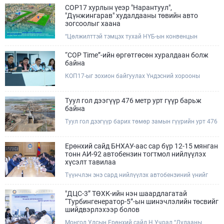
COP17 хурлын үеэр "Нарантуул",
"Дүнжингарав" худалдааны төвийн авто
зогсоолыг хаана
“Цөлжилттэй тэмцэх тухай НҮБ-ын конвенцын
Талуудын 17 дугаар Бага хурал (COP17)” наймдугаар
сарын 17-28-ны өдрүүдэд Улаанбаатар хотод зохион
“COP Time”-ийн өргөтгөсөн хуралдаан болж
байгуулагдана.Хурлын үеэр Нарантуул, Дүнжингарав
байна
худалдааны төвүүдийн авто зогсоолыг түр хааж,
КОП17-ыг зохион байгуулах Үндэсний хорооны
тухайн чиглэлд нийтийн тээврийн хүртээмжийг
Ажлын албанаас хурлын бэлтгэл ажлын явц, уялдаа
нэмэгдүүлнэ.
холбоог хангах хүрээнд Бямба гараг бүр “COP Time”
дотоод хуралдааныг тогтмол зохион байгуулж ирсэн
Туул гол дээгүүр 476 метр урт гүүр барьж
билээ.Өнөөдөр “COP Time”-ийн сүүлийн хуралдааныг
байна
өргөтгөсөн хэлбэрээр зохион байгуулж байгаа
Туул гол дээгүүр барих төмөр замын гүүрийн урт 476
бөгөөд үүнд Үндэсний хорооны дэргэдэх дэд
метр бөгөөд барилгын ажил ид өрнөж байна.Энэ
хороодын гишүүд оролцож байна.
хэсэгт баригдах бетонон гүүр нь төмөр замын
хөдөлгөөнийг найдвартай, тасралтгүй нэвтрүүлэх
Ерөнхий сайд БНХАУ-аас сар бүр 12-15 мянган
чухал байгууламж бөгөөд уг ажлыг "Очирням" ХХК,
тонн АИ-92 автобензин тогтмол нийлүүлэх
"Тэргүүн саруул зам" ХХК, "Хотгорзам" ХХК зэрэг
хүсэлт тавилаа
таван компани гүйцэтгэж байна.
Түүнчлэн энэ сард нийлүүлэх автобензиний үнийг
олон улсын зах зээлийн ханшаас өндөр, үнийг
бууруулах боломжийг судлахыг хүслээ. Тэрбээр
"ДЦС-3” ТӨХК-ийн нэн шаардлагатай
Монгол Улсад үүсээд буй шатахууны нөхцөл байдлыг
“Турбингенератор-5”-ын шинэчлэлийн төсвийг
шийдвэрлэхэд Иж бүрэн стратегийн түншлэл бүхий
шийдвэрлэхээр болов
БНХАУ-ын тал дэмжлэг үзүүлэх талаар БНХАУ-ын
Монгол Улсын Ерөнхий сайд Н.Учрал “Дулааны
Бүх Хятадын Ардын их хурлын дарга Жао Лөжи,