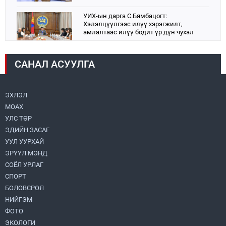
УИХ-ын дарга С.Бямбацогт:
Хэлэлцүүлгээс илүү хэрэгжилт,
амлалтаас илүү бодит үр дүн чухал
2026.08.04
САНАЛ АСУУЛГА
Монголбанк 7 дугаар сард 1,439.2 кг үнэт
металл худалдан авлаа
2026.08.05
ЭХЛЭЛ
МОАХ
Монгол Улс “COP17”-д “Тал хээрийн
төлөвлөгөө”-гөө танилцуулна
УЛС ТӨР
2026.08.05
ЭДИЙН ЗАСАГ
УУЛ УУРХАЙ
Нийслэлийн Засаг дарга бөгөөд
ЭРҮҮЛ МЭНД
Улаанбаатар хотын Захирагч
СОЁЛ УРЛАГ
Б.Пүрэвдагва ХУД-ийн 12,13, 14-р
хорооны үер, усны эрсдэлтэй цэгүүдэд
СПОРТ
2026.08.04
ажиллалаа
БОЛОВСРОЛ
НИЙГЭМ
УИХ-ын асуулгын цагийг гурван удаа
зохион байгуулж, гишүүдийн асуултыг
ФОТО
Ерөнхий сайдад хүргүүлж, цахим
ЭКОЛОГИ
хуудаст байршуулжээ