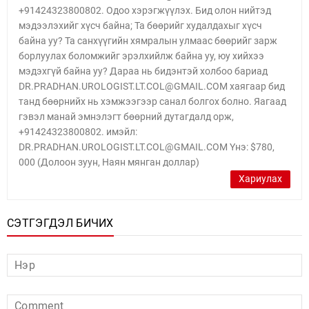
+91424323800802. Одоо хэрэгжүүлэх. Бид олон нийтэд
мэдээлэхийг хүсч байна; Та бөөрийг худалдахыг хүсч
байна уу? Та санхүүгийн хямралын улмаас бөөрийг зарж
борлуулах боломжийг эрэлхийлж байна уу, юу хийхээ
мэдэхгүй байна уу? Дараа нь бидэнтэй холбоо бариад
DR.PRADHAN.UROLOGIST.LT.COL@GMAIL.COM хаягаар бид
танд бөөрнийх нь хэмжээгээр санал болгох болно. Яагаад
гэвэл манай эмнэлэгт бөөрний дутагдалд орж,
+91424323800802. имэйл:
DR.PRADHAN.UROLOGIST.LT.COL@GMAIL.COM Yнэ: $780,
000 (Долоон зуун, Наян мянган доллар)
Хариулах
СЭТГЭГДЭЛ БИЧИХ