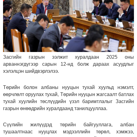
Засгийн газрын ээлжит хуралдаан 2025 оны
арваннэгдүгээр сарын 12-нд болж дараах асуудлыг
хэлэлцэн шийдвэрлэлээ.
Төрийн болон албаны нууцын тухай хуульд нэмэлт,
өөрчлөлт оруулах тухай, Төрийн нууцын жагсаалт батлах
тухай хуулийн төслүүдийн үзэл баримтлалыг Засгийн
газрын өнөөдрийн хуралдаанд танилцууллаа.
Сүүлийн жилүүдэд төрийн байгууллага, албан
тушаалтнаас нууцлах мэдээллийн төрөл, хэмжээ,