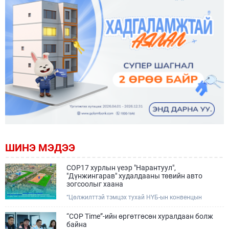
ШИНЭ МЭДЭЭ
COP17 хурлын үеэр "Нарантуул",
"Дүнжингарав" худалдааны төвийн авто
зогсоолыг хаана
“Цөлжилттэй тэмцэх тухай НҮБ-ын конвенцын
Талуудын 17 дугаар Бага хурал (COP17)” наймдугаар
сарын 17-28-ны өдрүүдэд Улаанбаатар хотод зохион
“COP Time”-ийн өргөтгөсөн хуралдаан болж
байгуулагдана.Хурлын үеэр Нарантуул, Дүнжингарав
байна