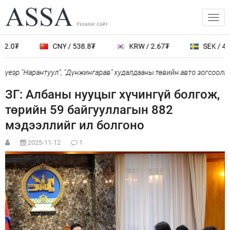
2.0₮
CNY / 538.8₮
KRW / 2.67₮
SEK / 401
еэр "Нарантуул", "Дүнжингарав" худалдааны төвийн авто зогсоолыг 
ЗГ: Албаны нууцыг хүчингүй болгож,
төрийн 59 байгууллагын 882
мэдээллийг ил болгоно
2025-11-12
1