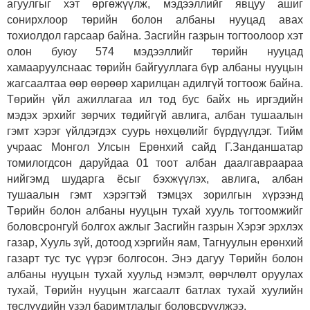
агуулгыг хэт өргөжүүлж, мэдээллийг явцуу ашиг
сонирхлоор төрийн болон албаны нууцад авах
тохиолдол гарсаар байна. Засгийн газрын тогтоолоор хэт
олон буюу 574 мэдээллийг төрийн нууцад
хамааруулснаас төрийн байгууллага бүр албаны нууцын
жагсаалтаа өөр өөрөөр харилцан адилгүй тогтоож байна.
Төрийн үйл ажиллагаа ил тод бус байх нь иргэдийн
мэдэх эрхийг зөрчих төдийгүй авлига, албан тушаалын
гэмт хэрэг үйлдэгдэх суурь нөхцөлийг бүрдүүлдэг. Тийм
учраас Монгол Улсын Ерөнхий сайд Г.Занданшатар
томилогдсон даруйдаа 01 тоот албан даалгавраараа
нийгэмд шударга ёсыг бэхжүүлэх, авлига, албан
тушаалын гэмт хэрэгтэй тэмцэх зорилгын хүрээнд
Төрийн болон албаны нууцын тухай хууль тогтоомжийг
боловсронгуй болгох ажлыг Засгийн газрын Хэрэг эрхлэх
газар, Хууль зүй, дотоод хэргийн яам, Тагнуулын ерөнхий
газарт тус тус үүрэг болгосон. Энэ дагуу Төрийн болон
албаны нууцын тухай хуульд нэмэлт, өөрчлөлт оруулах
тухай, Төрийн нууцын жагсаалт батлах тухай хуулийн
төслүүдийн үзэл баримтлалыг боловсруулжээ.