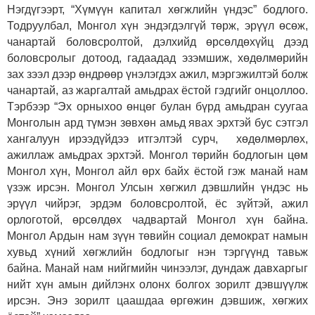
Нэгдүгээрт, “Хүмүүн капитал хөгжлийн үндэс” бодлого.
Тодруулбал, Монгол хүн эндэгдэлгүй төрж, эрүүл өсөж,
чанартай боловсролтой, дэлхийд өрсөлдөхүйц дээд
боловсролыг дотоод, гадаадад эзэмшиж, хөдөлмөрийн
зах зээл дээр өндрөөр үнэлэгдэх ажил, мэргэжилтэй болж
чанартай, аз жаргалтай амьдрах ёстой гэдгийг онцоллоо.
Тэрбээр “Эх орныхоо өнцөг булан бүрд амьдран суугаа
Монголын ард түмэн зөвхөн амьд явах эрхтэй бус сэтгэл
хангалуун ирээдүйдээ итгэлтэй сурч, хөдөлмөрлөх,
ажиллаж амьдрах эрхтэй. Монгол төрийн бодлогын цөм
Монгол хүн, Монгол айл өрх байх ёстой гэж манай нам
үзэж ирсэн. Монгол Улсын хөгжил дэвшлийн үндэс нь
эрүүл чийрэг, эрдэм боловсролтой, ёс зүйтэй, ажил
орлоготой, өрсөлдөх чадвартай Монгол хүн байна.
Монгол Ардын нам зүүн төвийн социал демократ намын
хувьд хүний хөгжлийн бодлогыг нэн тэргүүнд тавьж
байна. Манай нам нийгмийн чинээлэг, дундаж давхаргыг
нийт хүн амын дийлэнх олонх болгох зорилт дэвшүүлж
ирсэн. Энэ зорилт цаашдаа өргөжин дэвшиж, хөгжих