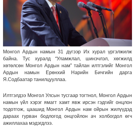
Монгол Ардын намын 31 дүгээр Их хурал үргэлжилж
байна. Тус хуралд “Уламжлал, шинэчлэл, хөгжилд
хөтөлсөн Монгол Ардын нам” тайлан илтгэлийг Монгол
Ардын намын Ерөнхий Нарийн Бичгийн дарга
Я.Содбаатар танилцууллаа.
Илтгэлдээ Монгол Улсын тусгаар тогтнол, Монгол Ардын
намын үйл хэрэг ямагт хамт явж ирсэн гэдгийг онцлон
тодотгож, цаашид Монгол Ардын нам ойрын жилүүдэд
дараах гурван бодлогод онцгойлон ач холбогдол өгч
ажиллахаа мэдэгдлээ.