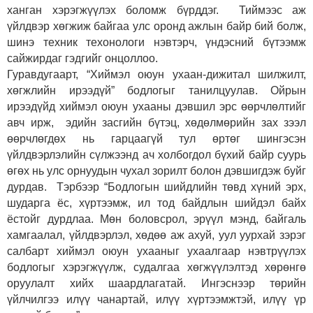
ханган хэрэгжүүлэх боломж бүрддэг. Тиймээс аж
үйлдвэр хөгжиж байгаа улс оронд ажлын байр бий болж,
шинэ техник техонологи нэвтэрч, үндэсний бүтээмж
сайжирдаг гэдгийг онцоллоо.
Гуравдугаарт, “Хиймэл оюун ухаан-дижитал шилжилт,
хөгжлийн ирээдүй” бодлогыг танилцуулав. Ойрын
ирээдүйд хиймэл оюун ухааны дэвшил эрс өөрчлөлтийг
авч ирж, эдийн засгийн бүтэц, хөдөлмөрийн зах зээл
өөрчлөгдөх нь гарцаагүй тул өртөг шингэсэн
үйлдвэрлэлийн сүлжээнд ач холбогдол бүхий байр суурь
өгөх нь улс орнуудын чухал зорилт болон дэвшигдэж буйг
дурдав. Тэрбээр “Бодлогын шийдлийн төвд хүний эрх,
шударга ёс, хүртээмж, ил тод байдлын шийдэл байх
ёстойг дурдлаа. Мөн боловсрол, эрүүл мэнд, байгаль
хамгаалал, үйлдвэрлэл, хөдөө аж ахуй, уул уурхай зэрэг
салбарт хиймэл оюун ухааныг ухаалгаар нэвтрүүлэх
бодлогыг хэрэгжүүлж, судалгаа хөгжүүлэлтэд хөрөнгө
оруулалт хийх шаардлагатай. Ингэснээр төрийн
үйлчилгээ илүү чанартай, илүү хүртээмжтэй, илүү үр