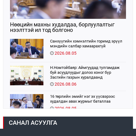
Нөөцийн махны худалдаа, борлуулалтыг
нээлттэй ил тод болгоно
Санхүүгийн хэмнэлтийн горимд эрүүл
мэндийн салбар хамаарахгүй
2026.08.05
Н.Номтойбаяр: Аймгуудад тулгамдаж
буй асуудлуудыг долоо хоног бүр
Засгийн газрын хуралдаанд
танилцуулж, шийдвэрлүүлнэ
2026.08.06
16 төрлийн эмийг нэг эх үүсвэрээс
худалдан авах журмыг баталлаа
2026.08.05
САНАЛ АСУУЛГА
УИХ-ын дарга С.Бямбацогт:
Хэлэлцүүлгээс илүү хэрэгжилт,
амлалтаас илүү бодит үр дүн чухал