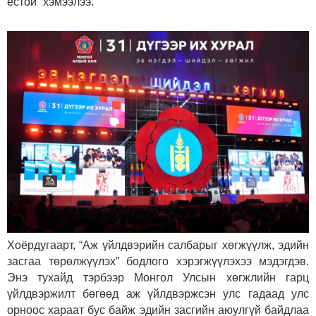
ёстой” хэмээлээ.
Хоёрдугаарт, “Аж үйлдвэрийн салбарыг хөгжүүлж, эдийн
засгаа төрөлжүүлэх” бодлого хэрэгжүүлэхээ мэдэгдэв.
Энэ тухайд тэрбээр Монгол Улсын хөгжлийн гарц
үйлдвэржилт бөгөөд аж үйлдвэржсэн улс гадаад улс
орноос хараат бус байж эдийн засгийн аюулгүй байдлаа