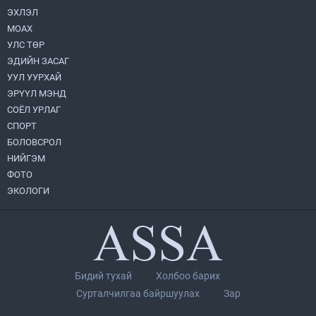
2026.08.04
ЭХЛЭЛ
МОАХ
“Хотын дарга сонсож байна” 150150
УЛС ТӨР
тусгай дугаарыг наймдугаар сарын 14-
нөөс ажиллуулж эхэлнэ
ЭДИЙН ЗАСАГ
2026.08.06
УУЛ УУРХАЙ
ЭРҮҮЛ МЭНД
Монголбанк 7 дугаар сард 1,439.2 кг үнэт
СОЁЛ УРЛАГ
металл худалдан авлаа
СПОРТ
2026.08.05
БОЛОВСРОЛ
НИЙГЭМ
УИХ-ын дарга С.Бямбацогт төрийг
ФОТО
төлөөлөн Сутай хайрхны тэнгэрийг тахих
төрийн тахилгад оролцлоо
ЭКОЛОГИ
2026.08.06
Нийслэлийн Засаг дарга бөгөөд
Улаанбаатар хотын Захирагч
Б.Пүрэвдагва ХУД-ийн 12,13, 14-р
хорооны үер, усны эрсдэлтэй цэгүүдэд
2026.08.04
Бидий тухай
Холбоо барих
ажиллалаа
Сурталчилгаа байршуулах
Зар
Монгол Улс “COP17”-д “Тал хээрийн
төлөвлөгөө”-гөө танилцуулна