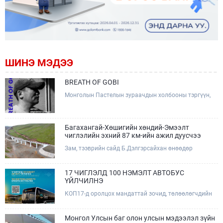
ШИНЭ МЭДЭЭ
BREATH OF GOBI
Монголын Пастелын зураачдын холбооны тэргүүн,
Соёлын тэргүүний ажилтан, зураач Лхагвагийн
Оргилболд өөрийн 13 дахь бие даасан "BREATH OF
GOBI" үзэсгэлэнгээ тохиолдуулан Та бүхэнтэй
мэндчилж байна.
Багахангай-Хөшигийн хөндий-Эмээлт
чиглэлийн эхний 87 км-ийн ажил дуусчээ
Зам, тээврийн сайд Б.Дэлгэрсайхан өнөөдөр
(2026.08.09) Багахангай-Хөшигийн хөндий-Эмээлт
чиглэлийн салбар төмөр замын эхний 87 км хэсгийн
бүтээн байгуулалтын ажлын явцтай танилцаж,
17 ЧИГЛЭЛД 100 НЭМЭЛТ АВТОБУС
төмөр замын доод болон дээд бүтцийн үндсэн ажил
ҮЙЛЧИЛНЭ
дууссаны дараах эцсийн шатны ажлуудад хяналт
КОП17-д оролцох мандаттай зочид, төлөөлөгчдийн
тавьж, төслийн талбайд ажиллалаа.
тээврийн үйлчилгээг дэмжих зорилгоор 17 чиглэлд
100 нэмэлт автобус ажиллаж, зориулалтын зочид
буудлууд болон хурлын талбай хооронд урьдчилан
Монгол Улсын баг олон улсын мэдээлэл зүйн