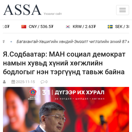
.0₮
CNY / 536.5₮
KRW / 2.63₮
SEK / 388.
I
Багахангай-Хөшигийн хөндий-Эмээлт чиглэлийн эхний 87 км-
Я.Содбаатар: МАН социал демократ
намын хувьд хүний хөгжлийн
бодлогыг нэн тэргүүнд тавьж байна
2025-11-15
0