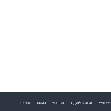
ЭХЛЭЛ
МОАХ
УЛС ТӨР
ЭДИЙН ЗАСАГ
УУЛ УУ