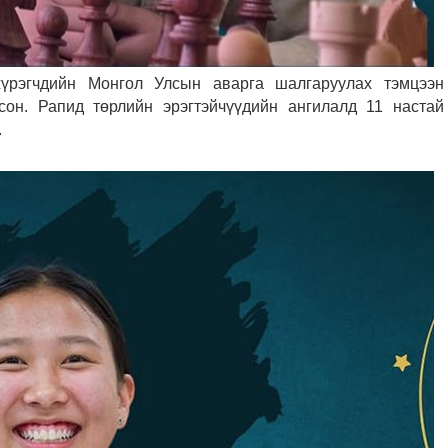
үрэгчдийн Монгол Улсын аварга шалгаруулах тэмцээн
сон. Рапид төрлийн эрэгтэйчүүдийн ангилалд 11 настай
.