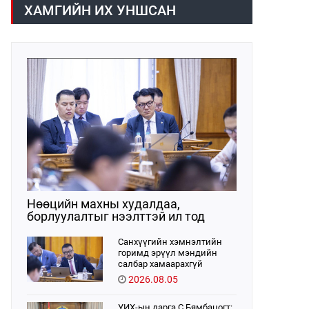
хүрээнд хууль санаачлагчаас өргөн
ХАМГИЙН ИХ УНШСАН
мэдүүлсэн хууль, Улсын Их Хурлын
бусад шийдвэрийн төслийг
урьдчилан хэлэлцэж санал, дүгнэлт
гарган нэгдсэн хуралдаанд
хэлэлцүүлэх, Улсын Их Хурлын
хяналтыг хэрэгжүүлэх, хуульд
тусгайлан заасан асуудлаар Улсын
Их Хурлын тогтоолын төсөл
боловсруулах чиг үүргээ
хэрэгжүүлэн ажиллажээ.
Нөөцийн махны худалдаа,
борлуулалтыг нээлттэй ил тод
болгоно
Санхүүгийн хэмнэлтийн
горимд эрүүл мэндийн
салбар хамаарахгүй
2026.08.05
УИХ-ын дарга С.Бямбацогт: