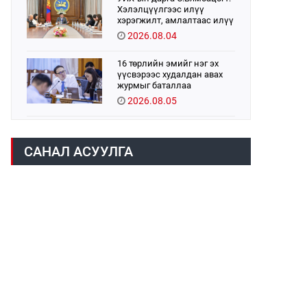
Хэлэлцүүлгээс илүү
хэрэгжилт, амлалтаас илүү
бодит үр дүн чухал
2026.08.04
16 төрлийн эмийг нэг эх
үүсвэрээс худалдан авах
журмыг баталлаа
2026.08.05
Монголбанк 7 дугаар сард
1,439.2 кг үнэт металл
САНАЛ АСУУЛГА
худалдан авлаа
2026.08.05
Монгол Улс “COP17”-д “Тал
хээрийн төлөвлөгөө”-гөө
танилцуулна
2026.08.05
УИХ-ын асуулгын цагийг
гурван удаа зохион
байгуулж, гишүүдийн
асуултыг Ерөнхий сайдад
2026.08.04
хүргүүлж, цахим хуудаст