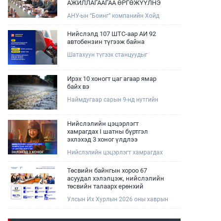
АЖИЛЛАГААГАА ӨРГӨЖҮҮЛНЭ
АНУ-ын “Боинг” компанийн Хойд
Ази дахь арилжааны нисэх онгоцны
борлуулалт, маркетингийн асуудал
Нийслэлд 107 ШТС-аар АИ 92
хариуцсан Дэд ерөнхийлөгч Жэф
автобензин түгээж байна
Эдвардс тэргүүтэй төлөөлөгчдийг
Шатахуун түгээх станцуудыг
Зам, тээврийн сайд Б.Дэлгэрсайхан
хошууныхаа тоог нэмэгдүүлэх үүрэг,
хүлээн авч уулзав.
чиглэл өгч, ажиллаж байна.
Ирэх 10 хоногт цаг агаар ямар
байх вэ
Наймдугаар сарын 9-нд нутгийн
баруун хагаст, 10-нд нутгийн зүүн
хагаст, 11-нд нутгийн зүүн өмнөд
хэсгээр ахиухан хэмжээний бороо
Нийслэлийн цэцэрлэгт
орох тул болзошгүй үер, усны
хамрагдах I шатны бүртгэл
аюулаас анхаарна уу.
эхлэхэд 3 хоног үлдлээ
Нийслэлийн цэцэрлэгт хамрагдах
хүсэлтийг 2026 оны 08 сарын 10-ны
өдрөөс 08 сарын 23-ны өдрийг
Төсвийн байнгын хороо 67
дуустал "E-Mongolia" платформоор
асуудал хэлэлцэж, нийслэлийн
дамжуулан цахимаар хүлээн
төсвийн талаарх ерөнхий
авна.Хүүхдээ цэцэрлэгт хамруулах
хяналтын сонсгол зохион
Улсын Их Хурлын 2026 оны хаврын
үйлчилгээг авахдаа дараах
байгуулсан байна
ээлжит чуулганы хугацаанд Төсвийн
зүйлсийг анхаарна уу.
байнгын хороо эрхлэх асуудлынхаа