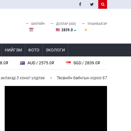
БИЛГИЙН
ДОЛЛАР (USD)
УЛААНБААТАР
2839.0
НИЙГЭМ
ФОТО
ЭКОЛОГИ
AUD / 2575.0₮
SGD / 2839.0₮
NZD / 2164.0₮
 3 хоног үлдлээ
Төсвийн байнгын хороо 67 асуудал хэлэлцэж, 