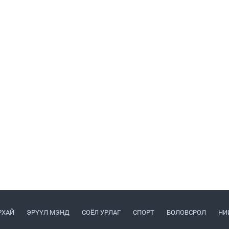
РХАЙ
ЭРҮҮЛ МЭНД
СОЁЛ УРЛАГ
СПОРТ
БОЛОВСРОЛ
НИ