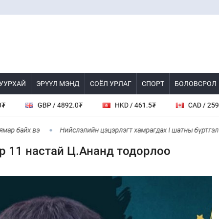
 УУРХАЙ
ЭРҮҮЛ МЭНД
СОЁЛ УРЛАГ
СПОРТ
БОЛОВСРОЛ
GBP / 4892.0₮
HKD / 461.5₮
CAD / 2598.0₮
йх вэ
Нийслэлийн цэцэрлэгт хамрагдах I шатны бүртгэл эхлэхэд
 11 настай Ц.Ананд тодорлоо