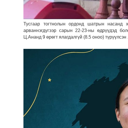
Тусгаар тогтнолын ордонд шатрын насанд х
арваннэгдүгээр сарын 22-23-ны өдрүүдэд бол
Ц.Ананд 9 өрөгт ялагдалгүй (8.5 оноо) түрүүлсэн 