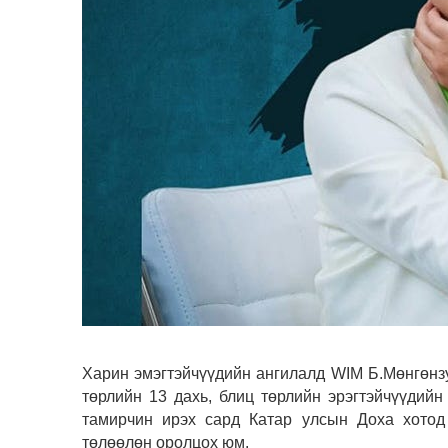
Харин эмэгтэйчүүдийн ангилалд WIM Б.Мөнгөнзул
төрлийн 13 дахь, блиц төрлийн эрэгтэйчүүдийн
тамирчин ирэх сард Катар улсын Доха хотод
төлөөлөн оролцох юм.