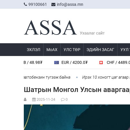
99100661
info@assa.mn
ЭХЛЭЛ
МоАХ
УЛС ТӨР
ЭДИЙН ЗАСАГ
УУЛ
RUB / 48.98₮
EUR / 4200.0₮
CHF / 4489.0₮
 92 автобензин түгээж байна
Ирэх 10 хоногт цаг агаар ямар ба
Шатрын Монгол Улсын аваргаар
2025-11-24
0