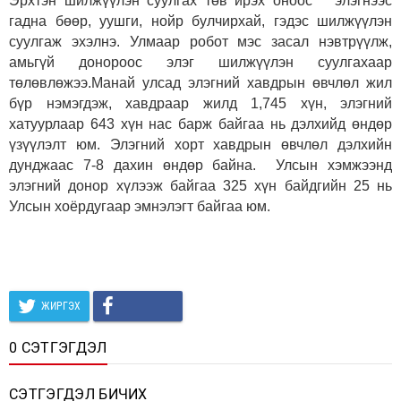
Эрхтэн шилжүүлэн суулгах төв ирэх оноос элэгнээс
гадна бөөр, уушги, нойр булчирхай, гэдэс шилжүүлэн
суулгаж эхэлнэ. Улмаар робот мэс засал нэвтрүүлж,
амьгүй донороос элэг шилжүүлэн суулгахаар
төлөвлөжээ.Манай улсад элэгний хавдрын өвчлөл жил
бүр нэмэгдэж, хавдраар жилд 1,745 хүн, элэгний
хатуурлаар 643 хүн нас барж байгаа нь дэлхийд өндөр
үзүүлэлт юм. Элэгний хорт хавдрын өвчлөл дэлхийн
дунджаас 7-8 дахин өндөр байна. Улсын хэмжээнд
элэгний донор хүлээж байгаа 325 хүн байдгийн 25 нь
Улсын хоёрдугаар эмнэлэгт байгаа юм.
ЖИРГЭХ
0 СЭТГЭГДЭЛ
СЭТГЭГДЭЛ БИЧИХ