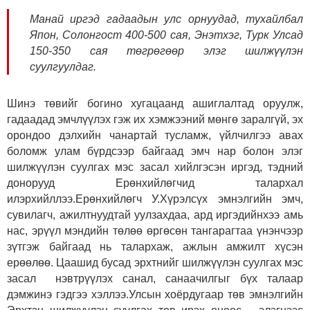
Манай иргэд гадаадын улс орнуудад, тухайлбал
Япон, Солонгост 400-500 сая, Энэтхэг, Турк Улсад
150-350 сая төгрөгөөр элэг шилжүүлэн
суулгуулдаг.
Шинэ төвийг богино хугацаанд ашиглалтад оруулж,
гадаадад эмчлүүлэх гэж их хэмжээний мөнгө заралгүй, эх
орондоо дэлхийн чанартай тусламж, үйлчилгээ авах
боломж улам бүрдсээр байгаад эмч нар болон элэг
шилжүүлэн суулгах мэс засал хийлгэсэн иргэд, тэдний
донорууд Ерөнхийлөгчид талархал
илэрхийллээ.Ерөнхийлөгч У.Хүрэлсүх эмнэлгийн эмч,
сувилагч, ажилтнуудтай уулзахдаа, ард иргэдийнхээ амь
нас, эрүүл мэндийн төлөө өргөсөн тангарагтаа үнэнчээр
зүтгэж байгаад нь талархаж, ажлын амжилт хүсэн
ерөөлөө. Цаашид бусад эрхтнийг шилжүүлэн суулгах мэс
засал нэвтрүүлэх санал, санаачилгыг бүх талаар
дэмжинэ гэдгээ хэллээ.Улсын хоёрдугаар төв эмнэлгийн