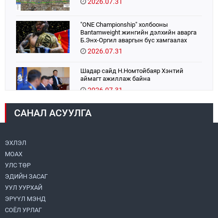
2026.07.31
"ONE Championship" холбооны
Bantamweight жингийн дэлхийн аварга
Б.Энх-Оргил аваргын бүс хамгаалах
тулаанаа өнөөдөр хийнэ.
2026.07.31
Шадар сайд Н.Номтойбаяр Хэнтий
аймагт ажиллаж байна
2026.07.31
САНАЛ АСУУЛГА
Авто зам шинээр барина
2026.07.31
ЭХЛЭЛ
МОАХ
Бага орлоготой иргэдийн орлогод татвар
ногдуулахгүй байх эрх зүйн орчныг
УЛС ТӨР
бүрдүүллээ
ЭДИЙН ЗАСАГ
2026.07.30
УУЛ УУРХАЙ
ЭРҮҮЛ МЭНД
Их, дээд сургууль, коллежийн хичээл
есдүгээр сарын 1-нээс цахимаар эхэлнэ
СОЁЛ УРЛАГ