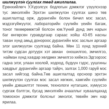
шилжүүлэн суулгах төвд ажиллалаа.
Ерөнхийлөгч У.Хүрэлсүх бодлогын дэмжлэг үзүүлснээр
тус эмнэлгийн Эрхтэн шилжүүлэн суулгах шинэ төв
ашиглалтад орж, дурангийн болон бичил мэс засал,
мэдээгүйжүүлэг, лабораторийн сүүлийн үеийн багаж,
тоног төхөөрөмжтэй болсон юм.Үүний дүнд эмч нарын
баг өнгөрсөн гуравдугаар сараас хойш 43-65 насны
таван хүнд амьд донороос дурангийн мэс заслын аргаар
элэг шилжүүлэн суулгаад байна. Мөн 11 хүнд зүрхний
титэм судсан дотуурх хэт авиан оношилгоо, эмчилгээ,
найман хүнд хавдар хөлдөөх эмчилгээ хийжээ.Эдгээрээс
гадна элэг, улаан хоолой, ходоод, бүдүүн гэдэс, уушгины
хавдрыг дурангийн аргаар тайрч, залгах 1,000 гаруй мэс
засал хийгээд байна.Төв ашиглалтад орсноор эрхтэн
шилжүүлэн суулгах мэс засал хөгжих, хамгийн сүүлийн
үеийн дэвшилтэт техник, технологи нутагших, хүмүүсээ
сургаж бэлтгэх, бусад эмнэлгийн ачааллыг хуваалцахад
томоохон дэмжлэг болсныг эмнэлэг, төвийн эмч нар
ярилаа.