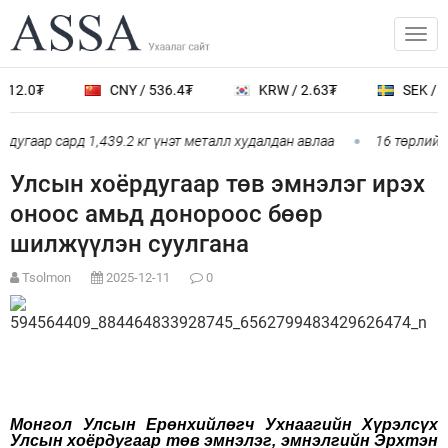
12.0₮
CNY / 536.4₮
KRW / 2.63₮
SEK / 38
дугаар сард 1,439.2 кг үнэт металл худалдан авлаа
16 төрлийн 
Улсын хоёрдугаар төв эмнэлэг ирэх
оноос амьд донороос бөөр
шилжүүлэн суулгана
Tsolmon
2025-12-11
0
Монгол Улсын Ерөнхийлөгч Ухнаагийн Хүрэлсүх
Улсын хоёрдугаар төв эмнэлэг, эмнэлгийн Эрхтэн