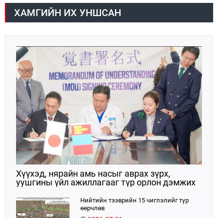
батлагдлаа.
ХАМГИЙН ИХ УНШСАН
Хүүхэд, нярайн амь насыг аврах зүрх,
уушгины үйл ажиллагааг түр орлон дэмжих
ЭКМО технологийг ЭХЭМҮТ-д нэвтрүүлнэ
Нийтийн тээврийн 15 чиглэлийг түр
өөрчлөв