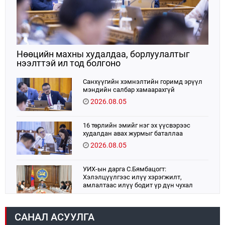
Нөөцийн махны худалдаа, борлуулалтыг
нээлттэй ил тод болгоно
Санхүүгийн хэмнэлтийн горимд эрүүл
мэндийн салбар хамаарахгүй
2026.08.05
16 төрлийн эмийг нэг эх үүсвэрээс
худалдан авах журмыг баталлаа
2026.08.05
УИХ-ын дарга С.Бямбацогт:
Хэлэлцүүлгээс илүү хэрэгжилт,
амлалтаас илүү бодит үр дүн чухал
2026.08.04
САНАЛ АСУУЛГА
Монголбанк 7 дугаар сард 1,439.2 кг үнэт
металл худалдан авлаа