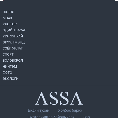
2026.08.05
ЭХЛЭЛ
МОАХ
Монгол Улс “COP17”-д “Тал хээрийн
төлөвлөгөө”-гөө танилцуулна
УЛС ТӨР
2026.08.05
ЭДИЙН ЗАСАГ
УУЛ УУРХАЙ
УИХ-ын асуулгын цагийг гурван удаа
ЭРҮҮЛ МЭНД
зохион байгуулж, гишүүдийн асуултыг
СОЁЛ УРЛАГ
Ерөнхий сайдад хүргүүлж, цахим
хуудаст байршуулжээ
СПОРТ
2026.08.04
БОЛОВСРОЛ
НИЙГЭМ
Нийслэлийн Засаг дарга бөгөөд
Улаанбаатар хотын Захирагч
ФОТО
Б.Пүрэвдагва ХУД-ийн 12,13, 14-р
ЭКОЛОГИ
хорооны үер, усны эрсдэлтэй цэгүүдэд
2026.08.04
ажиллалаа
Улаанбаатарт өдөртөө 28 хэм дулаан
2026.08.04
Бидий тухай
Холбоо барих
П.Цэлмэг жюү жицүгийн Дэлхийн
Сурталчилгаа байршуулах
Зар