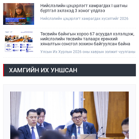
болзошгүй үер, усны аюулаас анхаарна уу.
Нийслэлийн цэцэрлэгт хамрагдах I шатны
бүртгэл эхлэхэд 3 хоног үлдлээ
Нийслэлийн цэцэрлэгт хамрагдах хүсэлтийг 2026
оны 08 сарын 10-ны өдрөөс 08 сарын 23-ны өдрийг
дуустал "E-Mongolia" платформоор дамжуулан
цахимаар хүлээн авна.Хүүхдээ цэцэрлэгт хамруулах
Төсвийн байнгын хороо 67 асуудал хэлэлцэж,
үйлчилгээг авахдаа дараах зүйлсийг анхаарна уу.
нийслэлийн төсвийн талаарх ерөнхий
хяналтын сонсгол зохион байгуулсан байна
Улсын Их Хурлын 2026 оны хаврын ээлжит чуулганы
хугацаанд Төсвийн байнгын хороо эрхлэх
асуудлынхаа хүрээнд хууль санаачлагчаас өргөн
мэдүүлсэн хууль, Улсын Их Хурлын бусад
ХАМГИЙН ИХ УНШСАН
шийдвэрийн төслийг урьдчилан хэлэлцэж санал,
дүгнэлт гарган нэгдсэн хуралдаанд хэлэлцүүлэх,
Улсын Их Хурлын хяналтыг хэрэгжүүлэх, хуульд
тусгайлан заасан асуудлаар Улсын Их Хурлын
тогтоолын төсөл боловсруулах чиг үүргээ
хэрэгжүүлэн ажиллажээ.