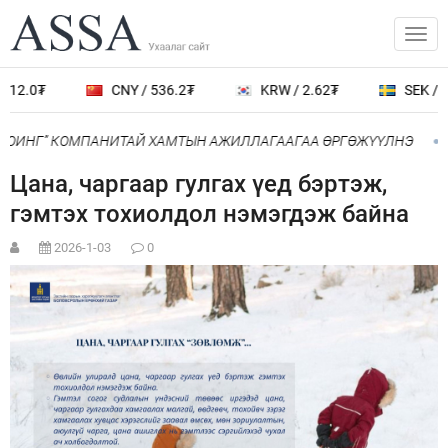
12.0₮
CNY / 536.2₮
KRW / 2.62₮
SEK / 38
БОИНГ” КОМПАНИТАЙ ХАМТЫН АЖИЛЛАГААГАА ӨРГӨЖҮҮЛНЭ
Цана, чаргаар гулгах үед бэртэж,
гэмтэх тохиолдол нэмэгдэж байна
2026-1-03
0