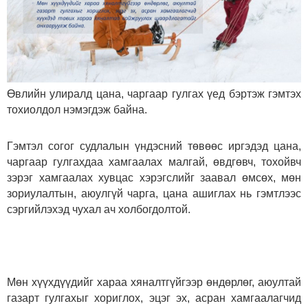
Өвлийн улиралд цана, чаргаар гулгах үед бэртэж гэмтэх
тохиолдол нэмэгдэж байна.
Гэмтэл согог судлалын үндэсний төвөөс иргэдэд цана,
чаргаар гулгахдаа хамгаалах малгай, өвдгөвч, тохойвч
зэрэг хамгаалах хувцас хэрэгслийг заавал өмсөх, мөн
зориулалтын, аюулгүй чарга, цана ашиглах нь гэмтлээс
сэргийлэхэд чухал ач холбогдолтой.
Мөн хүүхдүүдийг хараа хяналтгүйгээр өндөрлөг, аюултай
газарт гулгахыг хориглох, эцэг эх, асран хамгаалагчид