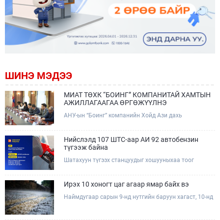
ШИНЭ МЭДЭЭ
МИАТ ТӨХК “БОИНГ” КОМПАНИТАЙ ХАМТЫН
АЖИЛЛАГААГАА ӨРГӨЖҮҮЛНЭ
АНУ-ын “Боинг” компанийн Хойд Ази дахь
арилжааны нисэх онгоцны борлуулалт,
маркетингийн асуудал хариуцсан Дэд ерөнхийлөгч
Жэф Эдвардс тэргүүтэй төлөөлөгчдийг Зам,
Нийслэлд 107 ШТС-аар АИ 92 автобензин
тээврийн сайд Б.Дэлгэрсайхан хүлээн авч уулзав.
түгээж байна
Шатахуун түгээх станцуудыг хошууныхаа тоог
нэмэгдүүлэх үүрэг, чиглэл өгч, ажиллаж байна.
Ирэх 10 хоногт цаг агаар ямар байх вэ
Наймдугаар сарын 9-нд нутгийн баруун хагаст, 10-нд
нутгийн зүүн хагаст, 11-нд нутгийн зүүн өмнөд
хэсгээр ахиухан хэмжээний бороо орох тул