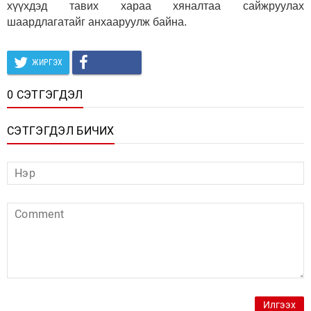
хүүхдэд тавих хараа хяналтаа сайжруулах
шаардлагатайг анхааруулж байна.
ЖИРГЭХ
0 СЭТГЭГДЭЛ
СЭТГЭГДЭЛ БИЧИХ
Илгээх