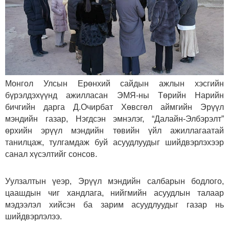
Монгол Улсын Ерөнхий сайдын ажлын хэсгийн
бүрэлдэхүүнд ажилласан ЭМЯ-ны Төрийн Нарийн
бичгийн дарга Д.Очирбат Хөвсгөл аймгийн Эрүүл
мэндийн газар, Нэгдсэн эмнэлэг, “Далайн-Элбэрэлт”
өрхийн эрүүл мэндийн төвийн үйл ажиллагаатай
танилцаж, тулгамдаж буй асуудлуудыг шийдвэрлэхээр
санал хүсэлтийг сонсов.
Уулзалтын үеэр, Эрүүл мэндийн салбарын бодлого,
цаашдын чиг хандлага, нийгмийн асуудлын талаар
мэдээлэл хийсэн ба зарим асуудлуудыг газар нь
шийдвэрлэлээ.