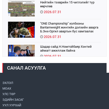
Нийтийн тээврийн 15 чиглэлийг түр
өөрчлөв
2026.07.31
"ONE Championship" холбооны
Bantamweight жингийн дэлхийн аварга
Б.Энх-Оргил аваргын бүс хамгаалах
тулаанаа өнөөдөр хийнэ.
2026.07.31
Шадар сайд Н.Номтойбаяр Хэнтий
аймагт ажиллаж байна
2026.07.31
САНАЛ АСУУЛГА
Авто зам шинээр барина
2026.07.31
ЭХЛЭЛ
МОАХ
Хөвсгөл нуурын их цэвэрлэгээний аяны
хүрээнд 301 тонн хог хаягдлыг
УЛС ТӨР
төвлөрүүлжээ
ЭДИЙН ЗАСАГ
2026.07.31
УУЛ УУРХАЙ