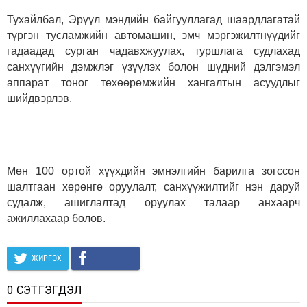
Тухайлбал, Эрүүл мэндийн байгууллагад шаардлагатай
түргэн тусламжийн автомашин, эмч мэргэжилтнүүдийг
гадаадад сурган чадавхжуулах, туршлага судлахад
санхүүгийн дэмжлэг үзүүлэх болон шүдний дэлгэмэл
аппарат тоног төхөөрөмжийн хангалтын асуудлыг
шийдвэрлэв.
Мөн 100 ортой хүүхдийн эмнэлгийн барилга зогссон
шалтгаан хөрөнгө оруулалт, санхүүжилтийг нэн даруй
судалж, ашиглалтад оруулах талаар анхаарч
ажиллахаар болов.
ЖИРГЭХ
0 СЭТГЭГДЭЛ