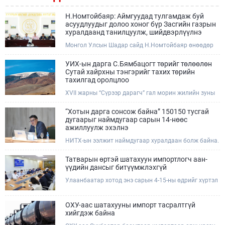
Н.Номтойбаяр: Аймгуудад тулгамдаж буй
асуудлуудыг долоо хоног бүр Засгийн газрын
хуралдаанд танилцуулж, шийдвэрлүүлнэ
Монгол Улсын Шадар сайд Н.Номтойбаяр өнөөдөр
Өмнөговь, Дундговь аймагт ажиллалаа. Ерөнхий
сайдын 10 дугаар албан даалгавар, Улсын Онцгой
УИХ-ын дарга С.Бямбацогт төрийг төлөөлөн
комиссын даргын 3 дугаар тушаалын хүрээнд
Сутай хайрхны тэнгэрийг тахих төрийн
Өмнөговь аймагт байгаль орчин, уул уурхайн 358
тахилгад оролцлоо
зөрчил илрүүлж, 200 гаруйг нь арилгуулаад байна.
XVII жарны “Сүрээр дарагч” гал морин жилийн зуны
адаг хөхөгчин хонь сарын 23-ны өлзий дэмбэрэлтэй
өдөр /2026.08.06/ Сутай хайрхны тэнгэрийг тайх
“Хотын дарга сонсож байна” 150150 тусгай
төрийн тахилга боллоо.
дугаарыг наймдугаар сарын 14-нөөс
ажиллуулж эхэлнэ
НИТХ-ын ээлжит наймдугаар хуралдаан болж байна.
Өнөөдрийн хуралдаанаар нийслэлийн нутгийн
захиргааны байгууллага, албан тушаалтанд 2025,
Татварын өртэй шатахуун импортлогч аан-
2026 оны эхний хагас жилийн байдлаар иргэдээс
үүдийн дансыг битүүмжлэхгүй
ирсэн өргөдөл, гомдлын шийдвэрлэлтийн тайлан
Улаанбаатар хотод энэ сарын 4-15-ны өдрийг хүртэл
мэдээллийг сонслоо.
тэгш, сондгой дугаарын зохицуулалтаар нэг удаа
50,000 төгрөгт автобензин олгож буй. Эхний үр дүнд,
шатахуун түгээх станцуудын өдрийн борлуулалт хоёр
ОХУ-аас шатахууны импорт тасралтгүй
дахин буурч нэг машиныг цэнэглэх хурд нэмэгдсэн
хийгдэж байна
болохыг Ашигт малтмал, газрын тосны газраас