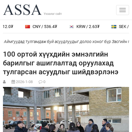
12.0₮
CNY / 536.4₮
KRW / 2.63₮
SEK / 38
 Аймгуудад тулгамдаж буй асуудлуудыг долоо хоног бүр Засгийн га
100 ортой хүүхдийн эмнэлгийн
барилгыг ашиглалтад оруулахад
тулгарсан асуудлыг шийдвэрлэнэ
2026-1-08
0