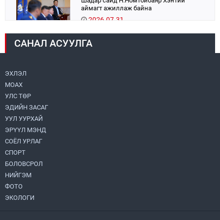
Шадар сайд Н.Номтойбаяр Хэнтий
аймагт ажиллаж байна
2026.07.31
САНАЛ АСУУЛГА
Авто зам шинээр барина
2026.07.31
ЭХЛЭЛ
МОАХ
Хөвсгөл нуурын их цэвэрлэгээний аяны
хүрээнд 301 тонн хог хаягдлыг
УЛС ТӨР
төвлөрүүлжээ
ЭДИЙН ЗАСАГ
2026.07.31
УУЛ УУРХАЙ
ЭРҮҮЛ МЭНД
ЦАНХИЙН ЗҮҮН УУРХАЙН ГЭРЭЭТ
КОМПАНИУДАД ХӨНДЛӨНГИЙН АУДИТ
СОЁЛ УРЛАГ
ХИЙВ
СПОРТ
2026.07.31
БОЛОВСРОЛ
НИЙГЭМ
Бүсчилсэн хөгжил, гамшгийн эрсдэлийг
ФОТО
бууруулах чиглэлээр НҮБ-тай хамтын
ажиллагаагаа өргөжүүлэхээр санал
ЭКОЛОГИ
солилцлоо
2026.07.31