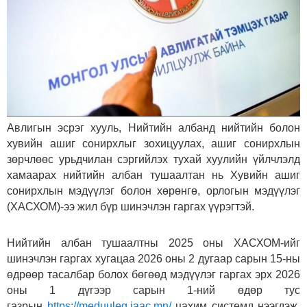
Авлигын эсрэг хууль, Нийтийн албанд нийтийн болон
хувийн ашиг сонирхлыг зохицуулах, ашиг сонирхлын
зөрчлөөс урьдчилан сэргийлэх тухай хуулийн үйлчлэлд
хамаарах нийтийн албан тушаалтан нь Хувийн ашиг
сонирхлын мэдүүлэг болон хөрөнгө, орлогын мэдүүлэг
(ХАСХОМ)-ээ жил бүр шинэчлэн гаргах үүрэгтэй.
Нийтийн албан тушаалтны 2025 оны ХАСХОМ-ийг
шинэчлэн гаргах хугацаа 2026 оны 2 дугаар сарын 15-ны
өдрөөр тасалбар болох бөгөөд мэдүүлэг гаргах эрх 2026
оны 1 дүгээр сарын 1-ний өдөр тус
газрын
https://meduuleg.iaac.mn/
цахим системд нээгдэж,