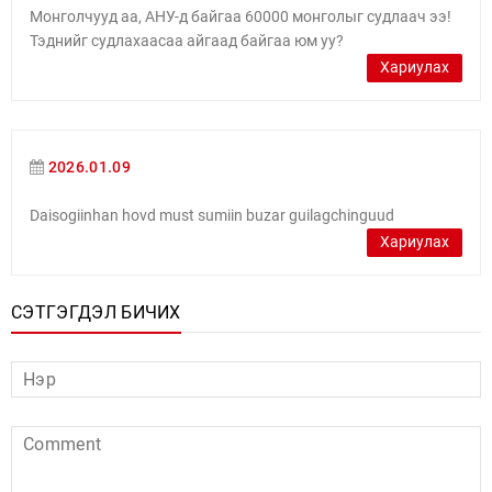
Монголчууд аа, АНУ-д байгаа 60000 монголыг судлаач ээ!
Тэднийг судлахаасаа айгаад байгаа юм уу?
Хариулах
2026.01.09
Daisogiinhan hovd must sumiin buzar guilagchinguud
Хариулах
СЭТГЭГДЭЛ БИЧИХ