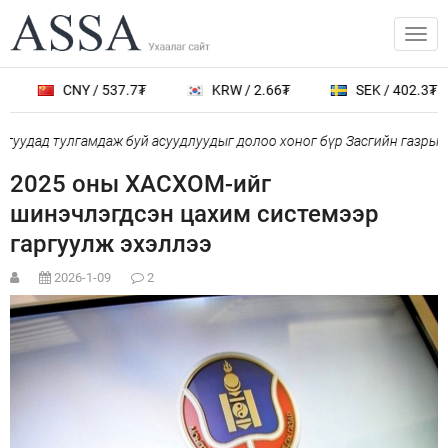
CNY / 537.7₮
KRW / 2.66₮
SEK / 402.3₮
уудад тулгамдаж буй асуудлуудыг долоо хоног бүр Засгийн газрын
2025 оны ХАСХОМ-ийг
шинэчлэгдсэн цахим системээр
гаргуулж эхэллээ
2026-1-09
2