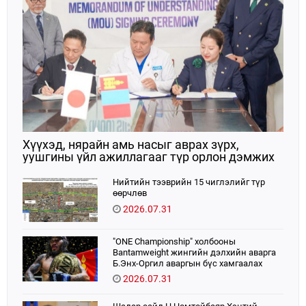
Хүүхэд, нярайн амь насыг аврах зүрх,
уушгины үйл ажиллагааг түр орлон дэмжих
ЭКМО технологийг ЭХЭМҮТ-д нэвтрүүлнэ
Нийтийн тээврийн 15 чиглэлийг түр
өөрчлөв
2026.07.31
"ONE Championship" холбооны
Bantamweight жингийн дэлхийн аварга
Б.Энх-Оргил аваргын бүс хамгаалах
тулаанаа өнөөдөр хийнэ.
2026.07.31