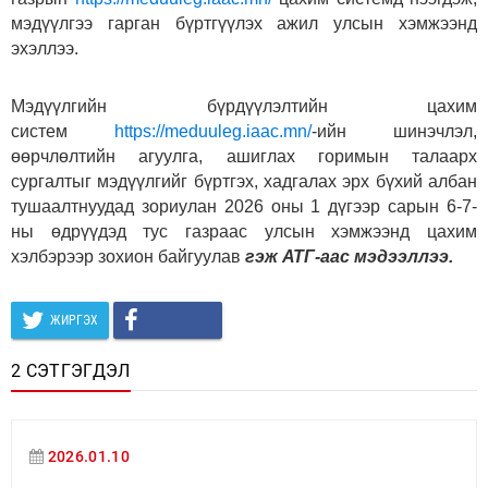
мэдүүлгээ гарган бүртгүүлэх ажил улсын хэмжээнд
эхэллээ.
Мэдүүлгийн бүрдүүлэлтийн цахим
систем
https://meduuleg.iaac.mn/
-ийн шинэчлэл,
өөрчлөлтийн агуулга, ашиглах горимын талаарх
сургалтыг мэдүүлгийг бүртгэх, хадгалах эрх бүхий албан
тушаалтнуудад зориулан 2026 оны 1 дүгээр сарын 6-7-
ны өдрүүдэд тус газраас улсын хэмжээнд цахим
хэлбэрээр зохион байгуулав
гэж АТГ-аас мэдээллээ.
ЖИРГЭХ
2 СЭТГЭГДЭЛ
2026.01.10