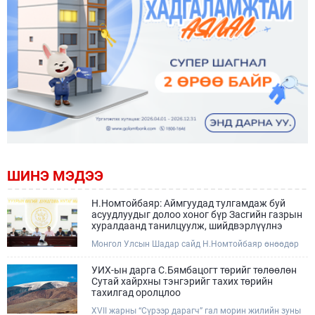
ШИНЭ МЭДЭЭ
Н.Номтойбаяр: Аймгуудад тулгамдаж буй
асуудлуудыг долоо хоног бүр Засгийн газрын
хуралдаанд танилцуулж, шийдвэрлүүлнэ
Монгол Улсын Шадар сайд Н.Номтойбаяр өнөөдөр
Өмнөговь, Дундговь аймагт ажиллалаа. Ерөнхий
сайдын 10 дугаар албан даалгавар, Улсын Онцгой
УИХ-ын дарга С.Бямбацогт төрийг төлөөлөн
комиссын даргын 3 дугаар тушаалын хүрээнд
Сутай хайрхны тэнгэрийг тахих төрийн
Өмнөговь аймагт байгаль орчин, уул уурхайн 358
тахилгад оролцлоо
зөрчил илрүүлж, 200 гаруйг нь арилгуулаад байна.
XVII жарны “Сүрээр дарагч” гал морин жилийн зуны