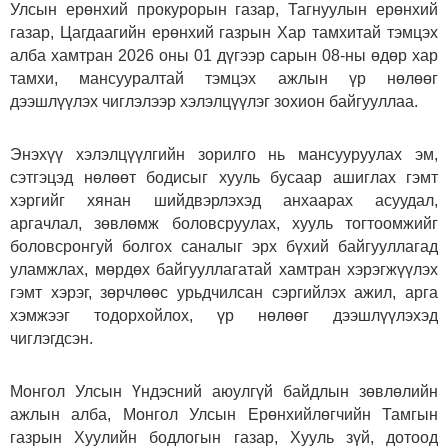
Улсын ерөнхий прокурорын газар, Тагнуулын ерөнхий
газар, Цагдаагийн ерөнхий газрын Хар тамхитай тэмцэх
алба хамтран 2026 оны 01 дүгээр сарын 08-ны өдөр хар
тамхи, мансууралтай тэмцэх ажлын үр нөлөөг
дээшлүүлэх чиглэлээр хэлэлцүүлэг зохион байгууллаа.
Энэхүү хэлэлцүүлгийн зорилго нь мансууруулах эм,
сэтгэцэд нөлөөт бодисыг хууль бусаар ашиглах гэмт
хэргийг хянан шийдвэрлэхэд анхаарах асуудал,
аргачлал, зөвлөмж боловсруулах, хууль тогтоомжийг
боловсронгуй болгох саналыг эрх бүхий байгууллагад
уламжлах, мөрдөх байгууллагатай хамтран хэрэгжүүлэх
гэмт хэрэг, зөрчлөөс урьдчилсан сэргийлэх ажил, арга
хэмжээг тодорхойлох, үр нөлөөг дээшлүүлэхэд
чиглэгдсэн.
Монгол Улсын Үндэсний аюулгүй байдлын зөвлөлийн
ажлын алба, Монгол Улсын Ерөнхийлөгчийн Тамгын
газрын Хуулийн бодлогын газар, Хууль зүй, дотоод