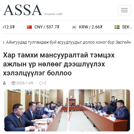
612.0₮
CNY / 537.7₮
KRW / 2.66₮
SEK / 4
: Аймгуудад тулгамдаж буй асуудлуудыг долоо хоног бүр Засгийн г
Хар тамхи мансууралтай тэмцэх
ажлын үр нөлөөг дээшлүүлэх
хэлэлцүүлэг боллоо
2026-1-09
2