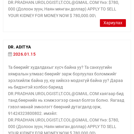
DR.PRADHAN.UROLOGIST.LT.COL@GMAIL.COM Yнэ: $780,
000 (Долоон зуун, Наян мянган доллар) APPLY TO SELL
YOUR KIDNEY FOR MONEY NOW $ 780,000.00\
Хариулах
DR. ADITYA
2026.01.15
Та бөөрийг худалдахыг хүсч байна уу? Та санхүүгийн
хямралын улмаас бөөрийг зарж борлуулах боломжийг
эрэлхийлж байна уу, юу хийхээ мэдэхгүй байна уу? Дараа
нь бидэнтэй холбоо бариад
DR.PRADHAN.UROLOGIST.LT.COL@GMAIL.COM хаягаар бид
танд бөөрнийх нь хэмжээгээр санал болгох болно. Яагаад
гэвэл манай эмнэлэгт бөөрний дутагдалд орж,
91424323800802. имэйл:
DR.PRADHAN.UROLOGIST.LT.COL@GMAIL.COM Yнэ: $780,
000 (Долоон зуун, Наян мянган доллар) APPLY TO SELL
YOUR KIDNEY FOR MONEY NOW $ 780,000.00\