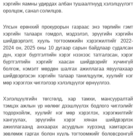
хэргийн яамны удирдах албан тушаалтнууд хэлэлцүүлэгт
оролцож, санал солилцов.
Улсын ерөнхий прокурорын газраас энэ төрлийн гэмт
хэргийн талаарх гомдол, мэдээлэл, эрүүгийн хэргийн
шийдвэрлэлт, хууль тогтоомжийн хэрэгжилтийг 2022-
2024 он, 2025 оны 10 дугаар сарын байдлаар судалсан
дүн, хэрэг бүртгэлтийн хэрэг нээхээс татгалзсан, хэрэг
бүртгэлтийн хэргийг хаасан шийдвэрийг хүчингүй
болгож, нэмэлт мөрдөн шалгах ажиллагаа явуулахаар
шийдвэрлэсэн хэргийн талаар танилцуулж, хуулийг нэг
мөр хэрэглэх чиглэлээр хэлэлцүүлэг өрнүүллээ.
Хэлэлцүүлгийн төгсгөлд, хар тамхи, мансууралтай
тэмцэх ажлын үр нөлөөг дээшлүүлэх бодлого чиглэлийг
тодорхойлж, хуулийг нэг мөр хэрэглэх, хэрэгжилтийг
хангуулах, эрүүгийн хэрэг хянан шийдвэрлэх
ажиллагаанд анхаарах асуудлын хүрээнд хамтарсан
зөвлөмж гаргах болон хууль тогтоомжийг боловсронгуй