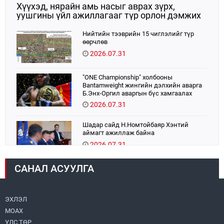
Хүүхэд, нярайн амь насыг аврах зүрх,
уушгины үйл ажиллагааг түр орлон дэмжих
ЭКМО технологийг ЭХЭМҮТ-д нэвтрүүлнэ
Нийтийн тээврийн 15 чиглэлийг түр
өөрчлөв
2026.07.31
"ONE Championship" холбооны
Bantamweight жингийн дэлхийн аварга
Б.Энх-Оргил аваргын бүс хамгаалах
тулаанаа өнөөдөр хийнэ.
2026.07.31
Шадар сайд Н.Номтойбаяр Хэнтий
аймагт ажиллаж байна
2026.07.31
САНАЛ АСУУЛГА
Авто зам шинээр барина
2026.07.31
ЭХЛЭЛ
МОАХ
Хөвсгөл нуурын их цэвэрлэгээний аяны
хүрээнд 301 тонн хог хаягдлыг
УЛС ТӨР