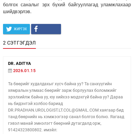
болгох саналыг эрх бүхий байгууллагад уламжлахаар
шийдвэрлэв.
ЖИРГЭХ
2 СЭТГЭГДЭЛ
DR. ADITYA
2026.01.15
Та бөөрийг худалдахыг хүсч байна уу? Та санхүүгийн
хямралын улмаас бөөрийг зарж борлуулах боломжийг
эрэлхийлж байна уу, юу хийхээ мэдэхгүй байна уу? Дараа
нь бидэнтэй холбоо бариад
DR.PRADHAN.UROLOGIST.LT.COL@GMAIL.COM хаягаар бид
танд бөөрнийх нь хэмжээгээр санал болгох болно. Яагаад
гэвэл манай эмнэлэгт бөөрний дутагдалд орж,
91424323800802. имэйл: