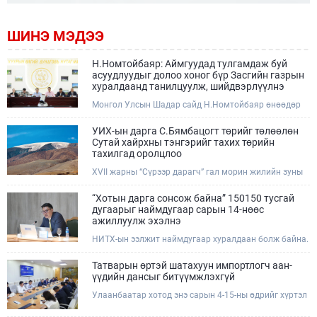
ШИНЭ МЭДЭЭ
Н.Номтойбаяр: Аймгуудад тулгамдаж буй
асуудлуудыг долоо хоног бүр Засгийн газрын
хуралдаанд танилцуулж, шийдвэрлүүлнэ
Монгол Улсын Шадар сайд Н.Номтойбаяр өнөөдөр
Өмнөговь, Дундговь аймагт ажиллалаа. Ерөнхий
сайдын 10 дугаар албан даалгавар, Улсын Онцгой
УИХ-ын дарга С.Бямбацогт төрийг төлөөлөн
комиссын даргын 3 дугаар тушаалын хүрээнд
Сутай хайрхны тэнгэрийг тахих төрийн
Өмнөговь аймагт байгаль орчин, уул уурхайн 358
тахилгад оролцлоо
зөрчил илрүүлж, 200 гаруйг нь арилгуулаад байна.
XVII жарны “Сүрээр дарагч” гал морин жилийн зуны
адаг хөхөгчин хонь сарын 23-ны өлзий дэмбэрэлтэй
өдөр /2026.08.06/ Сутай хайрхны тэнгэрийг тайх
“Хотын дарга сонсож байна” 150150 тусгай
төрийн тахилга боллоо.
дугаарыг наймдугаар сарын 14-нөөс
ажиллуулж эхэлнэ
НИТХ-ын ээлжит наймдугаар хуралдаан болж байна.
Өнөөдрийн хуралдаанаар нийслэлийн нутгийн
захиргааны байгууллага, албан тушаалтанд 2025,
Татварын өртэй шатахуун импортлогч аан-
2026 оны эхний хагас жилийн байдлаар иргэдээс
үүдийн дансыг битүүмжлэхгүй
ирсэн өргөдөл, гомдлын шийдвэрлэлтийн тайлан
Улаанбаатар хотод энэ сарын 4-15-ны өдрийг хүртэл
мэдээллийг сонслоо.
тэгш, сондгой дугаарын зохицуулалтаар нэг удаа