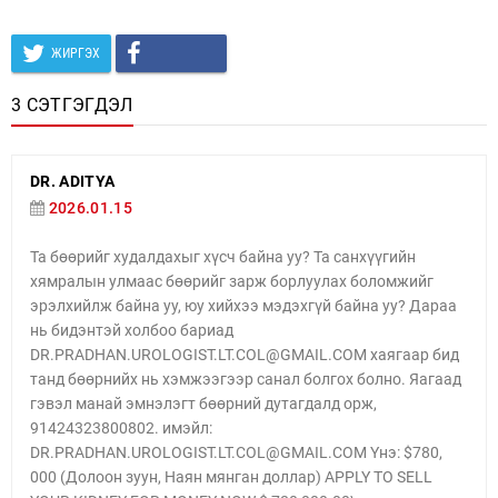
ЖИРГЭХ
3 СЭТГЭГДЭЛ
DR. ADITYA
2026.01.15
Та бөөрийг худалдахыг хүсч байна уу? Та санхүүгийн
хямралын улмаас бөөрийг зарж борлуулах боломжийг
эрэлхийлж байна уу, юу хийхээ мэдэхгүй байна уу? Дараа
нь бидэнтэй холбоо бариад
DR.PRADHAN.UROLOGIST.LT.COL@GMAIL.COM хаягаар бид
танд бөөрнийх нь хэмжээгээр санал болгох болно. Яагаад
гэвэл манай эмнэлэгт бөөрний дутагдалд орж,
91424323800802. имэйл:
DR.PRADHAN.UROLOGIST.LT.COL@GMAIL.COM Yнэ: $780,
000 (Долоон зуун, Наян мянган доллар) APPLY TO SELL