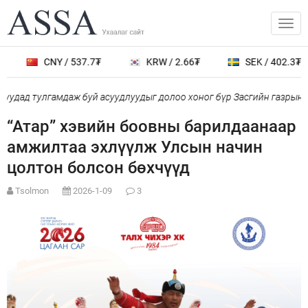
CNY / 537.7₮
KRW / 2.66₮
SEK / 402.3₮
удад тулгамдаж буй асуудлуудыг долоо хоног бүр Засгийн газрын х
“Атар” хэвийн боовны барилдаанаар
амжилтаа эхлүүлж Улсын начин
цолтон болсон бөхчүүд
Tsolmon
2026-1-09
3