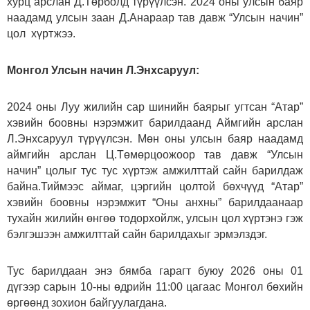
хурц арслан Д.Төрболд түрүүлсэн. 2024 оны улсын баяр
наадамд улсын заан Д.Анараар тав давж “Улсын начин”
цол хүртжээ.
Монгол Улсын начин Л.Энхсаруул:
2024 оны Луу жилийн сар шинийн баярыг угтсан “Атар”
хэвийн боовны нэрэмжит барилдаанд Аймгийн арслан
Л.Энхсаруул түрүүлсэн. Мөн оны улсын баяр наадамд
аймгийн арслан Ц.Төмөрцоожоор тав давж “Улсын
начин” цолыг тус тус хүртэж амжилттай сайн барилдаж
байна.
Тиймээс аймаг, цэргийн цолтой бөхчүүд “Атар”
хэвийн боовны нэрэмжит “Оны анхны” барилдаанаар
тухайн жилийн өнгөө тодорхойлж, улсын цол хүртэнэ гэж
бэлгэшээн амжилттай сайн барилдахыг эрмэлздэг.
Тус барилдаан энэ бямба гарагт буюу 2026 оны 01
дүгээр сарын 10-ны өдрийн 11:00 цагаас Монгол бөхийн
өргөөнд зохион байгуулагдана.