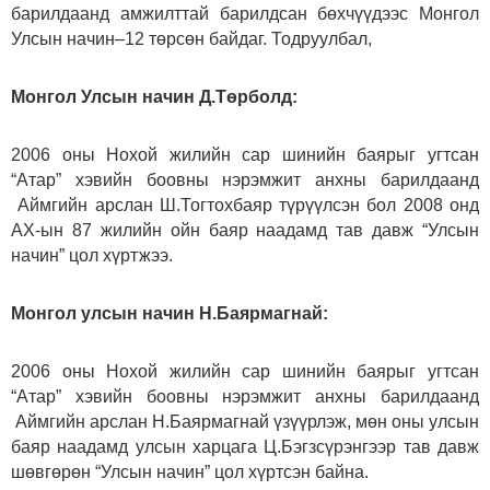
барилдаанд амжилттай барилдсан бөхчүүдээс Монгол
Улсын начин–12 төрсөн байдаг. Тодруулбал,
Монгол Улсын начин Д.Төрболд:
2006 оны Нохой жилийн сар шинийн баярыг угтсан
“Атар” хэвийн боовны нэрэмжит анхны барилдаанд
Аймгийн арслан Ш.Тогтохбаяр түрүүлсэн бол 2008 онд
АХ-ын 87 жилийн ойн баяр наадамд тав давж “Улсын
начин” цол хүртжээ.
Монгол улсын начин Н.Баярмагнай:
2006 оны Нохой жилийн сар шинийн баярыг угтсан
“Атар” хэвийн боовны нэрэмжит анхны барилдаанд
Аймгийн арслан Н.Баярмагнай үзүүрлэж, мөн оны улсын
баяр наадамд улсын харцага Ц.Бэгзсүрэнгээр тав давж
шөвгөрөн “Улсын начин” цол хүртсэн байна.