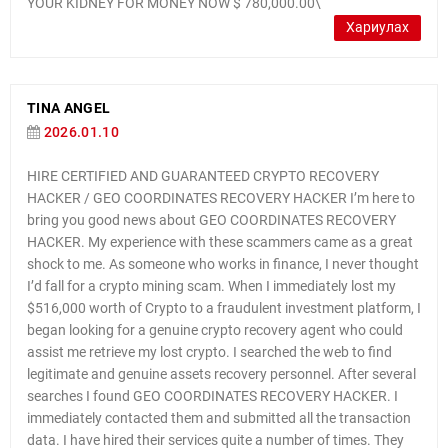
YOUR KIDNEY FOR MONEY NOW $ 780,000.00\
Хариулах
TINA ANGEL
2026.01.10
HIRE CERTIFIED AND GUARANTEED CRYPTO RECOVERY
HACKER / GEO COORDINATES RECOVERY HACKER I’m here to
bring you good news about GEO COORDINATES RECOVERY
HACKER. My experience with these scammers came as a great
shock to me. As someone who works in finance, I never thought
I’d fall for a crypto mining scam. When I immediately lost my
$516,000 worth of Crypto to a fraudulent investment platform, I
began looking for a genuine crypto recovery agent who could
assist me retrieve my lost crypto. I searched the web to find
legitimate and genuine assets recovery personnel. After several
searches I found GEO COORDINATES RECOVERY HACKER. I
immediately contacted them and submitted all the transaction
data. I have hired their services quite a number of times. They