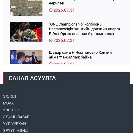
өөрчлөв
2026.07.31
"ONE Championship" холбооны
Bantamweight жингийн дэлхийн аварга
Б.Энх-Оргил аваргын бүс хамгаалах
тулаанаа өнөөдөр хийнэ.
2026.07.31
Шадар сайд Н.Номтойбаяр Хэнтий
аймагт ажиллаж байна
2026.07.31
САНАЛ АСУУЛГА
Авто зам шинээр барина
2026.07.31
ЭХЛЭЛ
МОАХ
Хөвсгөл нуурын их цэвэрлэгээний аяны
хүрээнд 301 тонн хог хаягдлыг
УЛС ТӨР
төвлөрүүлжээ
ЭДИЙН ЗАСАГ
2026.07.31
УУЛ УУРХАЙ
ЭРҮҮЛ МЭНД
ЦАНХИЙН ЗҮҮН УУРХАЙН ГЭРЭЭТ