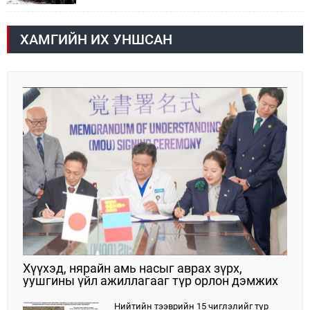
шатахууны мэдээллийг хүргэж байна. Наймдугаар
сарын 06-ны өдөр /02:30 цагт/ 7 вагон буюу 420 тонн
АИ-92 автобензин орж иржээ.
ХАМГИЙН ИХ УНШСАН
Хүүхэд, нярайн амь насыг аврах зүрх,
уушгины үйл ажиллагааг түр орлон дэмжих
ЭКМО технологийг ЭХЭМҮТ-д нэвтрүүлнэ
Нийтийн тээврийн 15 чиглэлийг түр