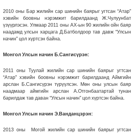
2010 оны Бар жилийн сар шинийн баярыг угтсан “Атар”
хэвийн боовны нэрэмжит барилдаанд Ж.Чулуунбат
үзүүрлэсэн. Улмаар 2011 оны АХ-ын 90 жилийн ойн баяр
наадамд улсын харцага Д.Батболдоор тав давж “Улсын
начин” цол хүртсэн байна.
Монгол Улсын начин Б.Сангисүрэн:
2011 оны Туулай жилийн сар шинийн баярыг угтсан
“Атар” хэвийн боовны нэрэмжит барилдаанд Аймгийн
арслан Б.Сангисүрэн түрүүлсэн. Мөн оны улсын баяр
наадмаар аймгийн арслан А.Отгонбаатартай тунан
барилдаж тав даван “Улсын начин” цол хүртсэн байна.
Монгол Улсын начин Э.Ванданцэрэн:
2013 оны Могой жилийн сар шинийн баярыг угтсан