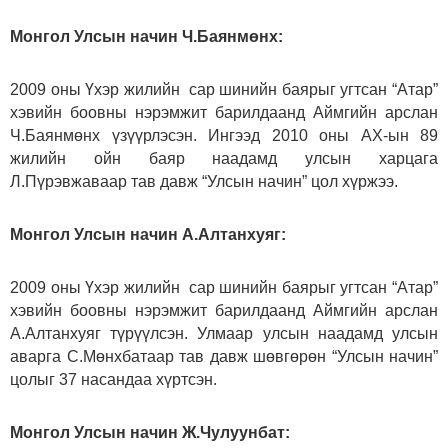
Монгол Улсын начин Ч.Баянмөнх:
2009 оны Үхэр жилийн сар шинийн баярыг угтсан “Атар”
хэвийн боовны нэрэмжит барилдаанд Аймгийн арслан
Ч.Баянмөнх үзүүрлэсэн. Ингээд 2010 оны АХ-ын 89
жилийн ойн баяр наадамд улсын харцага
Л.Пүрэвжаваар тав давж “Улсын начин” цол хүржээ.
Монгол Улсын начин А.Алтанхуяг:
2009 оны Үхэр жилийн сар шинийн баярыг угтсан “Атар”
хэвийн боовны нэрэмжит барилдаанд Аймгийн арслан
А.Алтанхуяг түрүүлсэн. Улмаар улсын наадамд улсын
аварга С.Мөнхбатаар тав давж шөвгөрөн “Улсын начин”
цолыг 37 насандаа хүртсэн.
Монгол Улсын начин Ж.Чулуунбат: