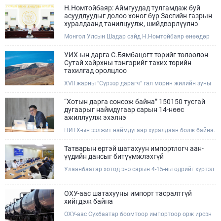
Н.Номтойбаяр: Аймгуудад тулгамдаж буй
асуудлуудыг долоо хоног бүр Засгийн газрын
хуралдаанд танилцуулж, шийдвэрлүүлнэ
Монгол Улсын Шадар сайд Н.Номтойбаяр өнөөдөр
Өмнөговь, Дундговь аймагт ажиллалаа. Ерөнхий
сайдын 10 дугаар албан даалгавар, Улсын Онцгой
УИХ-ын дарга С.Бямбацогт төрийг төлөөлөн
комиссын даргын 3 дугаар тушаалын хүрээнд
Сутай хайрхны тэнгэрийг тахих төрийн
Өмнөговь аймагт байгаль орчин, уул уурхайн 358
тахилгад оролцлоо
зөрчил илрүүлж, 200 гаруйг нь арилгуулаад байна.
XVII жарны “Сүрээр дарагч” гал морин жилийн зуны
адаг хөхөгчин хонь сарын 23-ны өлзий дэмбэрэлтэй
өдөр /2026.08.06/ Сутай хайрхны тэнгэрийг тайх
“Хотын дарга сонсож байна” 150150 тусгай
төрийн тахилга боллоо.
дугаарыг наймдугаар сарын 14-нөөс
ажиллуулж эхэлнэ
НИТХ-ын ээлжит наймдугаар хуралдаан болж байна.
Өнөөдрийн хуралдаанаар нийслэлийн нутгийн
захиргааны байгууллага, албан тушаалтанд 2025,
Татварын өртэй шатахуун импортлогч аан-
2026 оны эхний хагас жилийн байдлаар иргэдээс
үүдийн дансыг битүүмжлэхгүй
ирсэн өргөдөл, гомдлын шийдвэрлэлтийн тайлан
Улаанбаатар хотод энэ сарын 4-15-ны өдрийг хүртэл
мэдээллийг сонслоо.
тэгш, сондгой дугаарын зохицуулалтаар нэг удаа
50,000 төгрөгт автобензин олгож буй. Эхний үр дүнд,
шатахуун түгээх станцуудын өдрийн борлуулалт хоёр
ОХУ-аас шатахууны импорт тасралтгүй
дахин буурч нэг машиныг цэнэглэх хурд нэмэгдсэн
хийгдэж байна
болохыг Ашигт малтмал, газрын тосны газраас
ОХУ-аас Сүхбаатар боомтоор импортоор орж ирсэн
танилцууллаа.