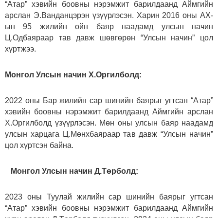
“Атар” хэвийн боовны нэрэмжит барилдаанд Аймгийн
арслан Э.Ванданцэрэн үзүүрлэсэн. Харин 2016 оны АХ-
ын 95 жилийн ойн баяр наадамд улсын начин
Ц.Одбаяраар тав давж шөвгөрөн “Улсын начин” цол
хүртжээ.
Монгол Улсын начин Х.Оргилболд:
2022 оны Бар жилийн сар шинийн баярыг угтсан “Атар”
хэвийн боовны нэрэмжит барилдаанд Аймгийн арслан
Х.Оргилболд үзүүрлэсэн. Мөн оны улсын баяр наадамд
улсын харцага Ц.Мөнхбаяраар тав давж “Улсын начин”
цол хүртсэн байна.
Монгол Улсын начин Д.Төрболд:
2023 оны Туулай жилийн сар шинийн баярыг угтсан
“Атар” хэвийн боовны нэрэмжит барилдаанд Аймгийн