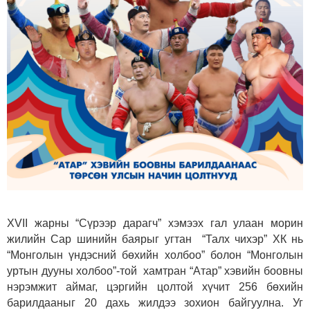
XVII жарны “Сүрээр дарагч” хэмээх гал улаан морин
жилийн Сар шинийн баярыг угтан “Талх чихэр” ХК нь
“Монголын үндэсний бөхийн холбоо” болон “Монголын
уртын дууны холбоо”-той хамтран “Атар” хэвийн боовны
нэрэмжит аймаг, цэргийн цолтой хүчит 256 бөхийн
барилдааныг 20 дахь жилдээ зохион байгуулна. Уг