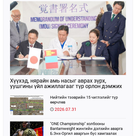
Хүүхэд, нярайн амь насыг аврах зүрх,
уушгины үйл ажиллагааг түр орлон дэмжих
ЭКМО технологийг ЭХЭМҮТ-д нэвтрүүлнэ
Нийтийн тээврийн 15 чиглэлийг түр
өөрчлөв
2026.07.31
"ONE Championship" холбооны
Bantamweight жингийн дэлхийн аварга
Б.Энх-Оргил аваргын бүс хамгаалах