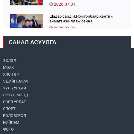
тулаанаа өнөөдөр хийнэ.
2026.07.31
Шадар сайд Н.Номтойбаяр Хэнтий
аймагт ажиллаж байна
2026.07.31
САНАЛ АСУУЛГА
Авто зам шинээр барина
2026.07.31
ЭХЛЭЛ
МОАХ
Хөвсгөл нуурын их цэвэрлэгээний аяны
хүрээнд 301 тонн хог хаягдлыг
УЛС ТӨР
төвлөрүүлжээ
ЭДИЙН ЗАСАГ
2026.07.31
УУЛ УУРХАЙ
ЭРҮҮЛ МЭНД
ЦАНХИЙН ЗҮҮН УУРХАЙН ГЭРЭЭТ
КОМПАНИУДАД ХӨНДЛӨНГИЙН АУДИТ
СОЁЛ УРЛАГ
ХИЙВ
СПОРТ
2026.07.31
БОЛОВСРОЛ
НИЙГЭМ
Бүсчилсэн хөгжил, гамшгийн эрсдэлийг
ФОТО
бууруулах чиглэлээр НҮБ-тай хамтын