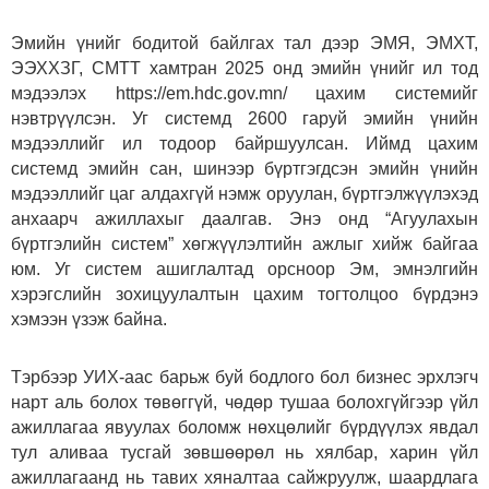
Эмийн үнийг бодитой байлгах тал дээр ЭМЯ, ЭМХТ,
ЭЭХХЗГ, СМТТ хамтран 2025 онд эмийн үнийг ил тод
мэдээлэх https://em.hdc.gov.mn/ цахим системийг
нэвтрүүлсэн. Уг системд 2600 гаруй эмийн үнийн
мэдээллийг ил тодоор байршуулсан. Иймд цахим
системд эмийн сан, шинээр бүртгэгдсэн эмийн үнийн
мэдээллийг цаг алдахгүй нэмж оруулан, бүртгэлжүүлэхэд
анхаарч ажиллахыг даалгав. Энэ онд “Агуулахын
бүртгэлийн систем” хөгжүүлэлтийн ажлыг хийж байгаа
юм. Уг систем ашиглалтад орсноор Эм, эмнэлгийн
хэрэгслийн зохицуулалтын цахим тогтолцоо бүрдэнэ
хэмээн үзэж байна.
Тэрбээр УИХ-аас барьж буй бодлого бол бизнес эрхлэгч
нарт аль болох төвөггүй, чөдөр тушаа болохгүйгээр үйл
ажиллагаа явуулах боломж нөхцөлийг бүрдүүлэх явдал
тул аливаа тусгай зөвшөөрөл нь хялбар, харин үйл
ажиллагаанд нь тавих хяналтаа сайжруулж, шаардлага