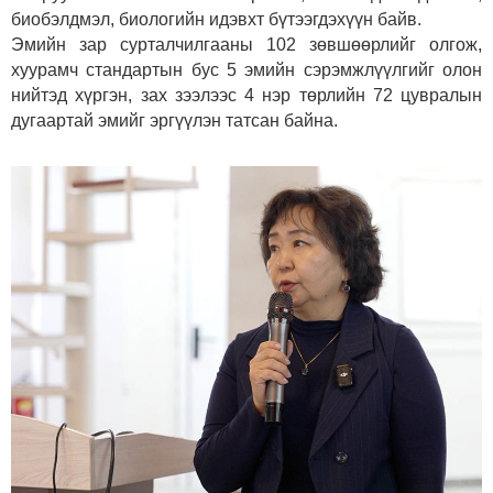
биобэлдмэл, биологийн идэвхт бүтээгдэхүүн байв.
Эмийн зар сурталчилгааны 102 зөвшөөрлийг олгож,
хуурамч стандартын бус 5 эмийн сэрэмжлүүлгийг олон
нийтэд хүргэн, зах зээлээс 4 нэр төрлийн 72 цувралын
дугаартай эмийг эргүүлэн татсан байна.