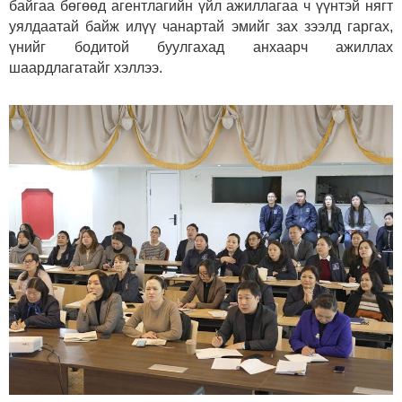
байгаа бөгөөд агентлагийн үйл ажиллагаа ч үүнтэй нягт
уялдаатай байж илүү чанартай эмийг зах зээлд гаргах,
үнийг бодитой буулгахад анхаарч ажиллах
шаардлагатайг хэллээ.