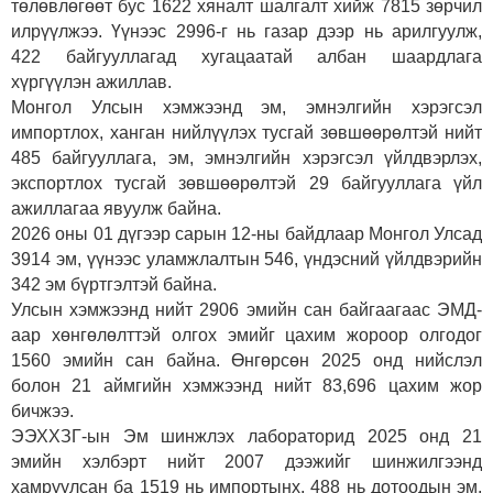
төлөвлөгөөт бус 1622 хяналт шалгалт хийж 7815 зөрчил
илрүүлжээ. Үүнээс 2996-г нь газар дээр нь арилгуулж,
422 байгууллагад хугацаатай албан шаардлага
хүргүүлэн ажиллав.
Монгол Улсын хэмжээнд эм, эмнэлгийн хэрэгсэл
импортлох, ханган нийлүүлэх тусгай зөвшөөрөлтэй нийт
485 байгууллага, эм, эмнэлгийн хэрэгсэл үйлдвэрлэх,
экспортлох тусгай зөвшөөрөлтэй 29 байгууллага үйл
ажиллагаа явуулж байна.
2026 оны 01 дүгээр сарын 12-ны байдлаар Монгол Улсад
3914 эм, үүнээс уламжлалтын 546, үндэсний үйлдвэрийн
342 эм бүртгэлтэй байна.
Улсын хэмжээнд нийт 2906 эмийн сан байгаагаас ЭМД-
аар хөнгөлөлттэй олгох эмийг цахим жороор олгодог
1560 эмийн сан байна. Өнгөрсөн 2025 онд нийслэл
болон 21 аймгийн хэмжээнд нийт 83,696 цахим жор
бичжээ.
ЭЭХХЗГ-ын Эм шинжлэх лабораторид 2025 онд 21
эмийн хэлбэрт нийт 2007 дээжийг шинжилгээнд
хамруулсан ба 1519 нь импортынх, 488 нь дотоодын эм,