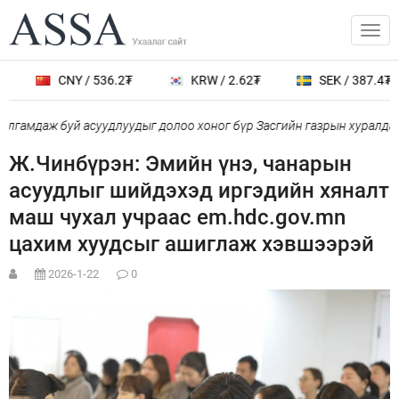
CNY / 536.2₮
KRW / 2.62₮
SEK / 387.4₮
гамдаж буй асуудлуудыг долоо хоног бүр Засгийн газрын хуралдаа
Ж.Чинбүрэн: Эмийн үнэ, чанарын
асуудлыг шийдэхэд иргэдийн хяналт
маш чухал учраас em.hdc.gov.mn
цахим хуудсыг ашиглаж хэвшээрэй
2026-1-22
0