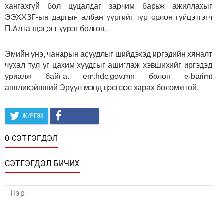
хангахгүй бол цуцалдаг зарчим барьж ажиллахыг
ЭЭХХЗГ-ын даргын албан үүргийг түр орлон гүйцэтгэгч
П.Алтанцэцэгт үүрэг болгов.
Эмийн үнэ, чанарын асуудлыг шийдэхэд иргэдийн хяналт
чухал тул уг цахим хуудсыг ашиглаж хэвшихийг иргэдэд
уриалж байна. em.hdc.gov.mn болон e-barimt
аппликэйшний Эрүүл мэнд цэснээс харах боломжтой.
ЖИРГЭХ
0 СЭТГЭГДЭЛ
СЭТГЭГДЭЛ БИЧИХ