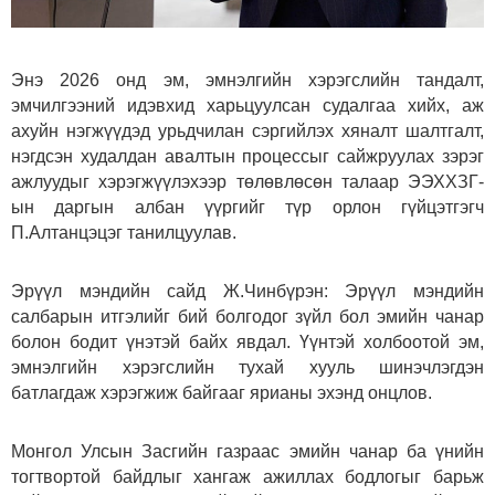
Энэ 2026 онд эм, эмнэлгийн хэрэгслийн тандалт,
эмчилгээний идэвхид харьцуулсан судалгаа хийх, аж
ахуйн нэгжүүдэд урьдчилан сэргийлэх хяналт шалтгалт,
нэгдсэн худалдан авалтын процессыг сайжруулах зэрэг
ажлуудыг хэрэгжүүлэхээр төлөвлөсөн талаар ЭЭХХЗГ-
ын даргын албан үүргийг түр орлон гүйцэтгэгч
П.Алтанцэцэг танилцуулав.
Эрүүл мэндийн сайд Ж.Чинбүрэн: Эрүүл мэндийн
салбарын итгэлийг бий болгодог зүйл бол эмийн чанар
болон бодит үнэтэй байх явдал. Үүнтэй холбоотой эм,
эмнэлгийн хэрэгслийн тухай хууль шинэчлэгдэн
батлагдаж хэрэгжиж байгааг ярианы эхэнд онцлов.
Монгол Улсын Засгийн газраас эмийн чанар ба үнийн
тогтвортой байдлыг хангаж ажиллах бодлогыг барьж