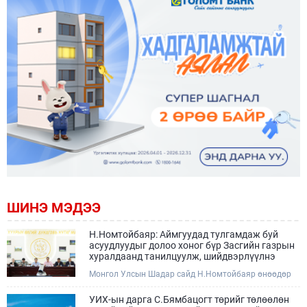
ШИНЭ МЭДЭЭ
Н.Номтойбаяр: Аймгуудад тулгамдаж буй
асуудлуудыг долоо хоног бүр Засгийн газрын
хуралдаанд танилцуулж, шийдвэрлүүлнэ
Монгол Улсын Шадар сайд Н.Номтойбаяр өнөөдөр
Өмнөговь, Дундговь аймагт ажиллалаа. Ерөнхий
сайдын 10 дугаар албан даалгавар, Улсын Онцгой
УИХ-ын дарга С.Бямбацогт төрийг төлөөлөн