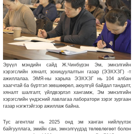
Эрүүл мэндийн сайд Ж.Чинбүрэн Эм, эмнэлгийн
хэрэгслийн хяналт, зохицуулалтын газар (ЭЭХХЗГ) -т
ажиллалаа. ЭМЯ-ны харьяа ЭЭХХЗГ нь 104 албан
хаагчтай ба бүртгэл зөвшөөрөл, аюулгүй байдал тандалт,
хяналт шалгалт, үйлдвэрлэл хангамж, Эм эмнэлгийн
хэрэгслийн үндэсний лавлагаа лаборатори зэрэг зургаан
газар нэгжтэйгээр ажиллаж байна.
Тус агентлаг нь 2025 онд эм ханган нийлүүлэх
байгууллага, эмийн сан, эмнэлгүүдэд төлөвлөгөөт болон