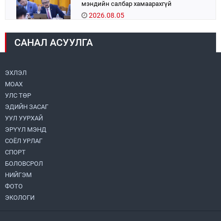
мэндийн салбар хамаарахгүй
2026.08.05
УИХ-ын дарга С.Бямбацогт:
САНАЛ АСУУЛГА
Хэлэлцүүлгээс илүү хэрэгжилт,
амлалтаас илүү бодит үр дүн чухал
2026.08.04
ЭХЛЭЛ
МОАХ
16 төрлийн эмийг нэг эх үүсвэрээс
худалдан авах журмыг баталлаа
УЛС ТӨР
2026.08.05
ЭДИЙН ЗАСАГ
УУЛ УУРХАЙ
Монголбанк 7 дугаар сард 1,439.2 кг үнэт
ЭРҮҮЛ МЭНД
металл худалдан авлаа
СОЁЛ УРЛАГ
2026.08.05
СПОРТ
БОЛОВСРОЛ
УИХ-ын асуулгын цагийг гурван удаа
НИЙГЭМ
зохион байгуулж, гишүүдийн асуултыг
ФОТО
Ерөнхий сайдад хүргүүлж, цахим
хуудаст байршуулжээ
ЭКОЛОГИ
2026.08.04
Улаанбаатарт өдөртөө 28 хэм дулаан