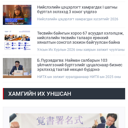
болзошгүй үер, усны аюулаас анхаарна уу.
Нийслэлийн цэцэрлэгт хамрагдах I шатны
бүртгэл эхлэхэд 3 хоног үлдлээ
Нийслэлийн цэцэрлэгт хамрагдах хүсэлтийг 2026
оны 08 сарын 10-ны өдрөөс 08 сарын 23-ны өдрийг
дуустал "E-Mongolia" платформоор дамжуулан
цахимаар хүлээн авна.Хүүхдээ цэцэрлэгт хамруулах
Төсвийн байнгын хороо 67 асуудал хэлэлцэж,
үйлчилгээг авахдаа дараах зүйлсийг анхаарна уу.
нийслэлийн төсвийн талаарх ерөнхий
хяналтын сонсгол зохион байгуулсан байна
Улсын Их Хурлын 2026 оны хаврын ээлжит чуулганы
хугацаанд Төсвийн байнгын хороо эрхлэх
асуудлынхаа хүрээнд хууль санаачлагчаас өргөн
Б.Пүрэвдагва: Найман салбарын 103
мэдүүлсэн хууль, Улсын Их Хурлын бусад
үйлчилгээний бүртгэлийг цуцалснаар бизнес
шийдвэрийн төслийг урьдчилан хэлэлцэж санал,
эрхлэхэд таатай нөхцөл бүрдэнэ
дүгнэлт гарган нэгдсэн хуралдаанд хэлэлцүүлэх,
НИТХ-ын ээлжит хуралдаанаар НИТХ-ын 2025 оны
Улсын Их Хурлын хяналтыг хэрэгжүүлэх, хуульд
25/29 тоот тогтоолоор батлагдсан журмын зарим
тусгайлан заасан асуудлаар Улсын Их Хурлын
хэсгийг хүчингүй болгож, зөвшөөрлийн шинжтэй 103
тогтоолын төсөл боловсруулах чиг үүргээ
бүртгэлээс нийслэлийн бизнес эрхлэгчдийг
хэрэгжүүлэн ажиллажээ.
ХАМГИЙН ИХ УНШСАН
чөлөөллөө.