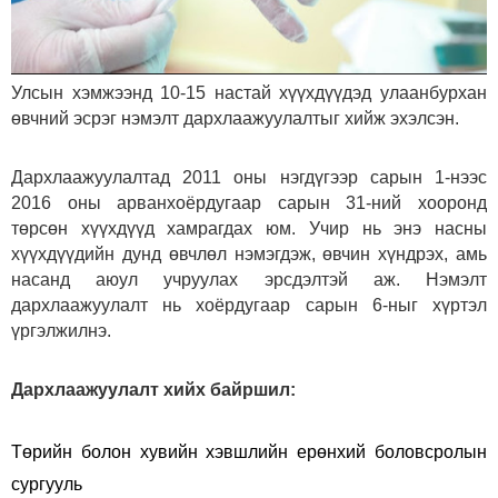
Улсын хэмжээнд 10-15 настай хүүхдүүдэд улаанбурхан
өвчний эсрэг нэмэлт дархлаажуулалтыг хийж эхэлсэн.
Дархлаажуулалтад 2011 оны нэгдүгээр сарын 1-нээс
2016 оны арванхоёрдугаар сарын 31-ний хооронд
төрсөн хүүхдүүд хамрагдах юм. Учир нь энэ насны
хүүхдүүдийн дунд өвчлөл нэмэгдэж, өвчин хүндрэх, амь
насанд аюул учруулах эрсдэлтэй аж. Нэмэлт
дархлаажуулалт нь хоёрдугаар сарын 6-ныг хүртэл
үргэлжилнэ.
Дархлаажуулалт хийх байршил:
Төрийн болон хувийн хэвшлийн ерөнхий боловсролын
сургууль