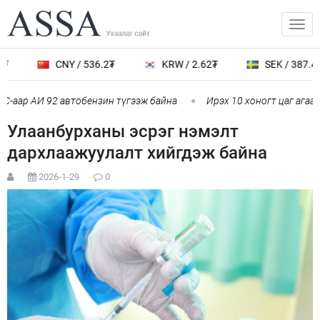
₮
CNY / 536.2₮
KRW / 2.62₮
SEK / 387.4₮
-аар АИ 92 автобензин түгээж байна
Ирэх 10 хоногт цаг агаар 
Улаанбурханы эсрэг нэмэлт
дархлаажуулалт хийгдэж байна
2026-1-29
0