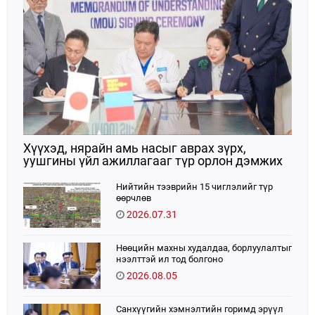
Хүүхэд, нярайн амь насыг аврах зүрх,
уушгины үйл ажиллагааг түр орлон дэмжих
ЭКМО технологийг ЭХЭМҮТ-д нэвтрүүлнэ
Нийтийн тээврийн 15 чиглэлийг түр
өөрчлөв
2026.07.31
Нөөцийн махны худалдаа, борлуулалтыг
нээлттэй ил тод болгоно
2026.08.05
Санхүүгийн хэмнэлтийн горимд эрүүл