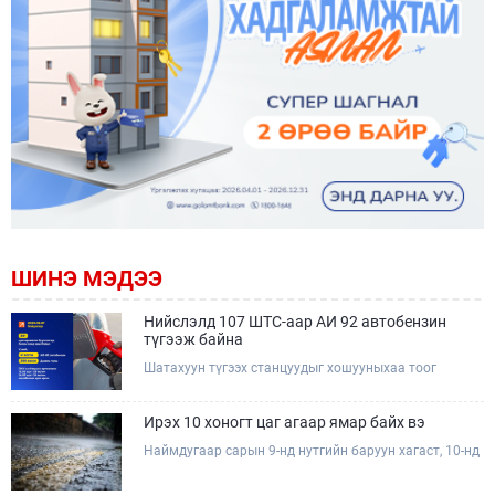
ШИНЭ МЭДЭЭ
Нийслэлд 107 ШТС-аар АИ 92 автобензин
түгээж байна
Шатахуун түгээх станцуудыг хошууныхаа тоог
нэмэгдүүлэх үүрэг, чиглэл өгч, ажиллаж байна.
Ирэх 10 хоногт цаг агаар ямар байх вэ
Наймдугаар сарын 9-нд нутгийн баруун хагаст, 10-нд
нутгийн зүүн хагаст, 11-нд нутгийн зүүн өмнөд
хэсгээр ахиухан хэмжээний бороо орох тул