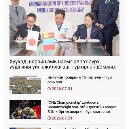
Хүүхэд, нярайн амь насыг аврах зүрх,
уушгины үйл ажиллагааг түр орлон дэмжих
ЭКМО технологийг ЭХЭМҮТ-д нэвтрүүлнэ
Нийтийн тээврийн 15 чиглэлийг түр
өөрчлөв
2026.07.31
"ONE Championship" холбооны
Bantamweight жингийн дэлхийн аварга
Б.Энх-Оргил аваргын бүс хамгаалах
тулаанаа өнөөдөр хийнэ.
2026.07.31