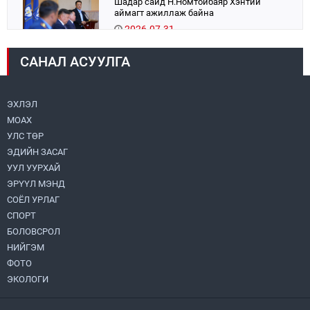
Шадар сайд Н.Номтойбаяр Хэнтий
аймагт ажиллаж байна
2026.07.31
САНАЛ АСУУЛГА
Авто зам шинээр барина
2026.07.31
ЭХЛЭЛ
МОАХ
Хөвсгөл нуурын их цэвэрлэгээний аяны
хүрээнд 301 тонн хог хаягдлыг
УЛС ТӨР
төвлөрүүлжээ
ЭДИЙН ЗАСАГ
2026.07.31
УУЛ УУРХАЙ
ЭРҮҮЛ МЭНД
ЦАНХИЙН ЗҮҮН УУРХАЙН ГЭРЭЭТ
КОМПАНИУДАД ХӨНДЛӨНГИЙН АУДИТ
СОЁЛ УРЛАГ
ХИЙВ
СПОРТ
2026.07.31
БОЛОВСРОЛ
НИЙГЭМ
Бүсчилсэн хөгжил, гамшгийн эрсдэлийг
ФОТО
бууруулах чиглэлээр НҮБ-тай хамтын
ажиллагаагаа өргөжүүлэхээр санал
ЭКОЛОГИ
солилцлоо
2026.07.31