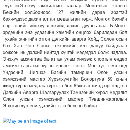
түүхтэй.Энэхүү амжилтын талаар Монголын Чөлөөт
Бөхийн холбооноос "27 жилийн дараа эрэгтэй
бөхчүүдээс дахин алтан медальтан төрж, Монгол бөхийн
нэр төрийг ийнхүү дэлхийд дахин дуурсгалаа. Б.Мөнх-
эрдэнийн энэ удаагийн хамгийн онцлох барилдаан бол
тухайн жингийн отгон дэлхийн аварга Хойд Солонгосын
бөх Хан Чон Соныг техникийн илт давуу байдлаар
хожсон нь дэлхий нийтэд хүчтэй мэдэгдэл болж чадлаа.
Энэхүү амжилтаа бататган улам хичээж спортын өндөр
амжилт гаргахыг хүсэн ерөөе" гэжээ. Мөн тус тэмцээнд
Үндэсний Шигшээ Багийн тамирчин Олон улсын
хэмжээний мастер Хүрэлхүүгийн Болортуяа 59 кг-ын
жинд хүрэл медаль хүртсэн бол 65кг-ын жинд өрсөлдсөн
Дэлхийн Аварга Шалгаруулах Тэмцээний хүрэл медальт
Олон улсын хэмжээний мастер Түвшинжаргалын
Энхжин хүрэл медалийн эзэн болсон байна