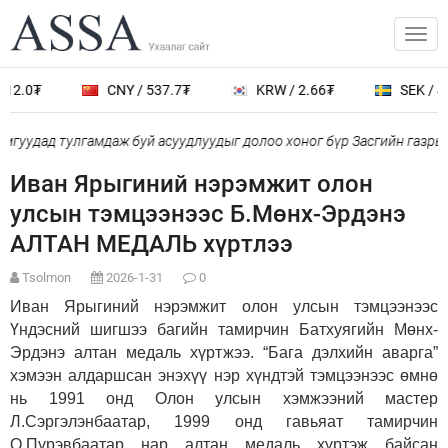
12.0₮
CNY / 537.7₮
KRW / 2.66₮
SEK / 40
гуудад тулгамдаж буй асуудлуудыг долоо хоног бүр Засгийн газры
Иван Ярыгиний нэрэмжит олон
улсын тэмцээнээс Б.Мөнх-Эрдэнэ
АЛТАН МЕДАЛЬ хүртлээ
Tsolmon
2026-1-31
0
Иван Ярыгиний нэрэмжит олон улсын тэмцээнээс
Үндэсний шигшээ багийн тамирчин Батхуягийн Мөнх-
Эрдэнэ алтан медаль хүртжээ. “Бага дэлхийн аварга”
хэмээн алдаршсан энэхүү нэр хүндтэй тэмцээнээс өмнө
нь 1991 онд Олон улсын хэмжээний мастер
Л.Сэргэлэнбаатар, 1999 онд гавьяат тамирчин
О.Пүрэвбаатар нар алтан медаль хүртэж байсан