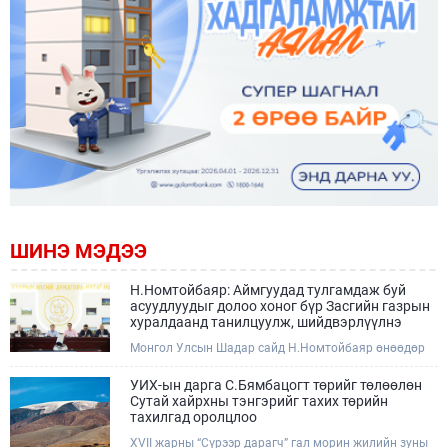
ШИНЭ МЭДЭЭ
Н.Номтойбаяр: Аймгуудад тулгамдаж буй
асуудлуудыг долоо хоног бүр Засгийн газрын
хуралдаанд танилцуулж, шийдвэрлүүлнэ
Монгол Улсын Шадар сайд Н.Номтойбаяр өнөөдөр
Өмнөговь, Дундговь аймагт ажиллалаа. Ерөнхий
сайдын 10 дугаар албан даалгавар, Улсын Онцгой
УИХ-ын дарга С.Бямбацогт төрийг төлөөлөн
комиссын даргын 3 дугаар тушаалын хүрээнд
Сутай хайрхны тэнгэрийг тахих төрийн
Өмнөговь аймагт байгаль орчин, уул уурхайн 358
тахилгад оролцлоо
зөрчил илрүүлж, 200 гаруйг нь арилгуулаад байна.
XVII жарны “Сүрээр дарагч” гал морин жилийн зуны