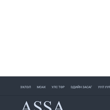
ЭХЛЭЛ
МОАХ
УЛС ТӨР
ЭДИЙН ЗАСАГ
УУЛ УУ