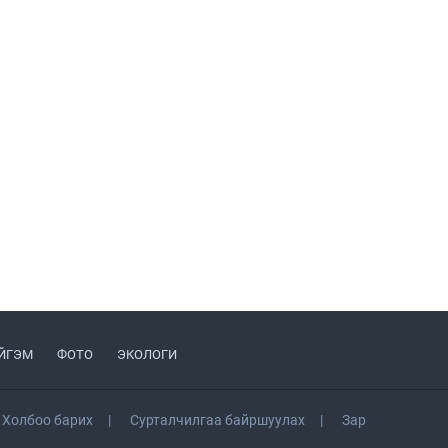
Бүсчилсэн хөгжил,
гамшгийн эрсдэлийг
бууруулах чиглэлээр НҮБ-
тай хамтын ажиллагаагаа
2026.07.31
өргөжүүлэхээр санал
солилцлоо
Ирэх 10 хоногийн цаг
агаарын урьдчилсан төлөв
2026.07.31
Орон нутгийн Биеийн
тамир, спортын газруудад
шинэ микро автобус өглөө
2026.07.31
Улаанбаатар хот орчимд
Туул гол үерийн аюултай
түвшинг даван үерлэх
төлөвтэй байна
2026.07.31
ЙГЭМ
ФОТО
ЭКОЛОГИ
Олон улсын сурагч
солилцооны хөтөлбөр 2026”
арга хэмжээний хаалт
Холбоо барих
Сурталчилгаа байршуулах
Зар
боллоо
2026.07.31