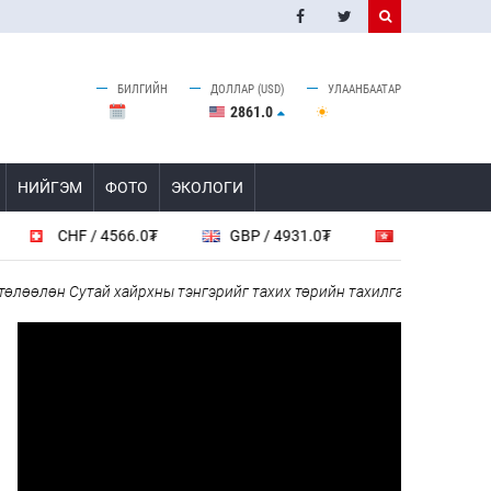
БИЛГИЙН
ДОЛЛАР (USD)
УЛААНБААТАР
2861.0
НИЙГЭМ
ФОТО
ЭКОЛОГИ
CHF / 4566.0₮
GBP / 4931.0₮
HKD / 461.6₮
лөн Сутай хайрхны тэнгэрийг тахих төрийн тахилгад оролцлоо