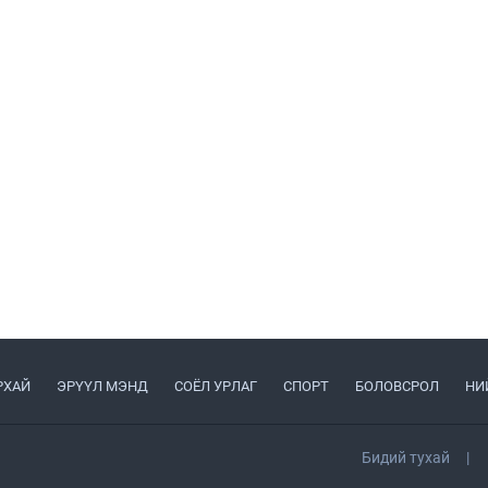
РХАЙ
ЭРҮҮЛ МЭНД
СОЁЛ УРЛАГ
СПОРТ
БОЛОВСРОЛ
НИ
Бидий тухай