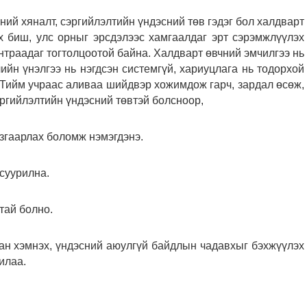
й хяналт, сэргийлэлтийн үндэсний төв гэдэг бол халдварт
х биш, улс орныг эрсдэлээс хамгаалдаг эрт сэрэмжлүүлэх
нтраадаг тогтолцоотой байна. Халдварт өвчний эмчилгээ нь
лийн үнэлгээ нь нэгдсэн системгүй, хариуцлага нь тодорхой
. Тийм учраас аливаа шийдвэр хожимдож гарч, зардал өсөж,
ргийлэлтийн үндэсний төвтэй болсноор,
язгаарлах боломж нэмэгдэнэ.
 суурилна.
тай болно.
ан хэмнэх, үндэсний аюулгүй байдлын чадавхыг бэхжүүлэх
илаа.