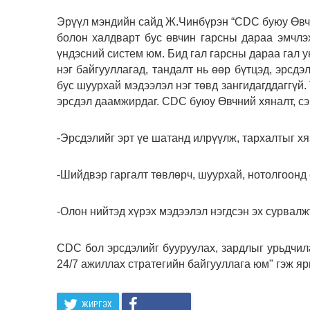
Эрүүл мэндийн сайд Ж.Чинбүрэн “CDC буюу Өвчни
болон халдварт бус өвчин гарсны дараа эмчлэ
үндэсний систем юм. Бид гал гарсны дараа гал у
нэг байгууллагад, тандалт нь өөр бүтцэд, эрсдэ
бус шуурхай мэдээлэл нэг төвд зангидагддаггүй
эрсдэл даамжирдаг. CDC буюу Өвчний хяналт, сэ
-Эрсдэлийг эрт үе шатанд илрүүлж, тархалтыг х
-Шийдвэр гаргалт төвлөрч, шуурхай, нотолгоонд
-Олон нийтэд хүрэх мэдээлэл нэгдсэн эх сурвалж
CDC бол эрсдэлийг бууруулах, зардлыг урьдчил
24/7 ажиллах стратегийн байгууллага юм" гэж яр
ЖИРГЭХ