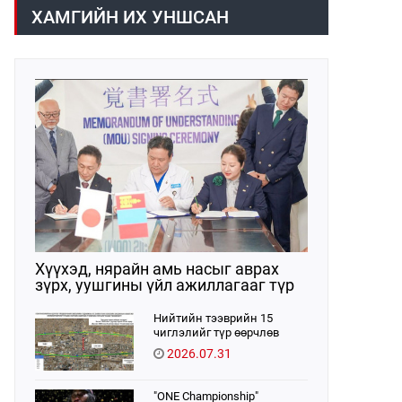
/02:30 цагт/ 7 вагон буюу 420 тонн
газраас танилцууллаа.
ХАМГИЙН ИХ УНШСАН
АИ-92 автобензин орж иржээ.
Хүүхэд, нярайн амь насыг аврах
зүрх, уушгины үйл ажиллагааг түр
орлон дэмжих ЭКМО технологийг
ЭХЭМҮТ-д нэвтрүүлнэ
Нийтийн тээврийн 15
чиглэлийг түр өөрчлөв
2026.07.31
"ONE Championship"