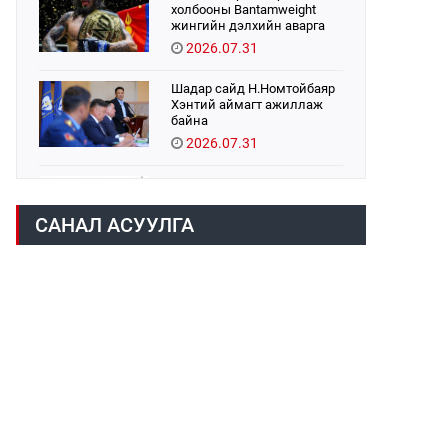
холбооны Bantamweight
жингийн дэлхийн аварга
Б.Энх-Оргил аваргын бүс
2026.07.31
хамгаалах тулаанаа
өнөөдөр хийнэ.
Шадар сайд Н.Номтойбаяр
Хэнтий аймагт ажиллаж
байна
2026.07.31
Авто зам шинээр барина
2026.07.31
САНАЛ АСУУЛГА
Хөвсгөл нуурын их
цэвэрлэгээний аяны
хүрээнд 301 тонн хог
хаягдлыг төвлөрүүлжээ
2026.07.31
ЦАНХИЙН ЗҮҮН УУРХАЙН
ГЭРЭЭТ КОМПАНИУДАД
ХӨНДЛӨНГИЙН АУДИТ
ХИЙВ
2026.07.31