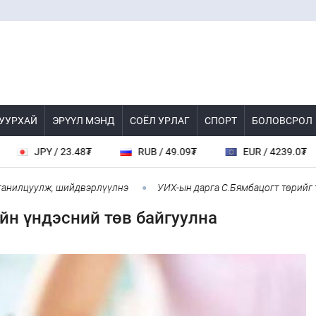
 УУРХАЙ
ЭРҮҮЛ МЭНД
СОЁЛ УРЛАГ
СПОРТ
БОЛОВСРОЛ
JPY / 23.48₮
RUB / 49.09₮
EUR / 4239.0₮
цуулж, шийдвэрлүүлнэ
УИХ-ын дарга С.Бямбацогт төрийг төлөө
ийн үндэсний төв байгуулна