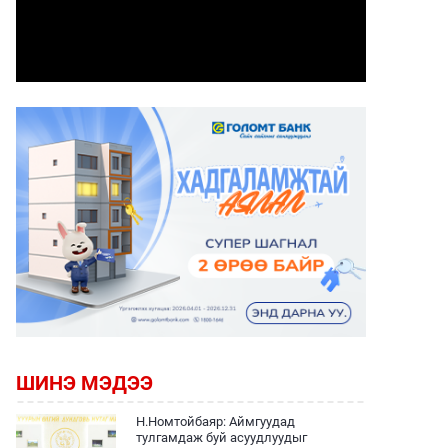
ШИНЭ МЭДЭЭ
Н.Номтойбаяр: Аймгуудад
тулгамдаж буй асуудлуудыг