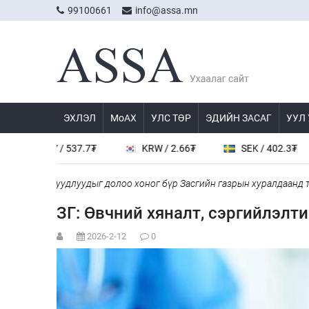
99100661
info@assa.mn
ЭХЛЭЛ
МоАХ
УЛС ТӨР
ЭДИЙН ЗАСАГ
УУЛ
CNY / 537.7₮
KRW / 2.66₮
SEK / 402.3₮
буй асуудлуудыг долоо хоног бүр Засгийн газрын хуралдаанд танил
ЗГ: Өвчний хяналт, сэргийлэлт
2026-2-12
0