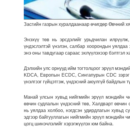
Засгийн газрын хуралдаанаар өчигдөр Өвчний хя
Энэхүү төв нь эрсдэлийг урьдчилан илрүүлж
үндэслэлтэй үнэлэн, салбар хоорондын уялдаа 
энэ оны тавдугаар сараас эхлүүлэхээр бэлтгэл х
Дэлхийн улс орнууд ийм тогтолцоог эрүүл мэнд
KDCA, Европын ECDC, Сингапурын CDC зэрэг ба
үнэлгээг гүйцэтгэж, үндэсний аюулгүй байдлын
Манай улсын хувьд нийгмийн эрүүл мэндийн чи
өвчин судлалын үндэсний төв, Халдварт өвчин 
нь уялдаа холбоо, нэгдсэн удирдлагын хувьд с
эдгээр байгууллагын нийгмийн эрүүл мэндийн чи
цогц шинэчлэлийг хэрэгжүүлэх юм байна.