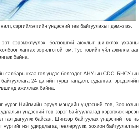
налт, сэргийлэлтийн үндэсний төв байгуулахыг дэмжлээ.
, эрт сэрэмжлүүлэх, болзошгүй аюулыг шинжлэх ухааны
холбоог хангах зорилготой юм. Тус төвийн үйл ажиллагааг
ангаж байна.
ийн салбарынхаа гол үндэс болгодог. АНУ-ын CDC, БНСУ-ын
йгууллага 24 цагийн турш тандалт, судалгаа, эрсдэлийн
 түвшинд ажиллаж байна.
г үүрэг Нийгмийн эрүүл мэндийн үндэсний төв, Зоонозын
судлалын үндэсний төв зэрэг байгууллагад хэрэгжиж ирсэн
ул тал дагуулж байсан. Шинээр байгуулах үндэсний төв нь
г үүргийг нэг удирдлагад төвлөрүүлж, зохион байгуулалтын