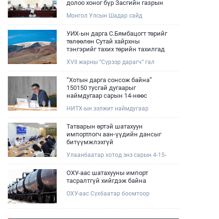
долоо хоног бүр Засгийн газрын
хуралдаанд танилцуулж,
Монгол Улсын Шадар сайд
шийдвэрлүүлнэ
Н.Номтойбаяр өнөөдөр Өмнөговь,
Дундговь аймагт ажиллалаа.
УИХ-ын дарга С.Бямбацогт төрийг
Ерөнхий сайдын 10 дугаар албан
төлөөлөн Сутай хайрхны
даалгавар, Улсын Онцгой комиссын
тэнгэрийг тахих төрийн тахилгад
даргын 3 дугаар тушаалын хүрээнд
оролцлоо
XVII жарны “Сүрээр дарагч” гал
Өмнөговь аймагт байгаль орчин,
морин жилийн зуны адаг хөхөгчин
уул уурхайн 358 зөрчил илрүүлж,
хонь сарын 23-ны өлзий
200 гаруйг нь арилгуулаад байна.
“Хотын дарга сонсож байна”
дэмбэрэлтэй өдөр /2026.08.06/
150150 тусгай дугаарыг
Сутай хайрхны тэнгэрийг тайх
наймдугаар сарын 14-нөөс
төрийн тахилга боллоо.
ажиллуулж эхэлнэ
НИТХ-ын ээлжит наймдугаар
хуралдаан болж байна. Өнөөдрийн
хуралдаанаар нийслэлийн нутгийн
Татварын өртэй шатахуун
захиргааны байгууллага, албан
импортлогч аан-үүдийн дансыг
тушаалтанд 2025, 2026 оны эхний
битүүмжлэхгүй
хагас жилийн байдлаар иргэдээс
Улаанбаатар хотод энэ сарын 4-15-
ирсэн өргөдөл, гомдлын
ны өдрийг хүртэл тэгш, сондгой
шийдвэрлэлтийн тайлан
дугаарын зохицуулалтаар нэг удаа
мэдээллийг сонслоо.
ОХУ-аас шатахууны импорт
50,000 төгрөгт автобензин олгож
тасралтгүй хийгдэж байна
буй. Эхний үр дүнд, шатахуун түгээх
ОХУ-аас Сүхбаатар боомтоор
станцуудын өдрийн борлуулалт
импортоор орж ирсэн шатахууны
хоёр дахин буурч нэг машиныг
мэдээллийг хүргэж байна.
цэнэглэх хурд нэмэгдсэн болохыг
Наймдугаар сарын 06-ны өдөр
Ашигт малтмал, газрын тосны