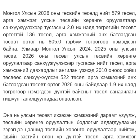
Монгол Улсын 2026 оны төсвийн төсөлд нийт 579 төсөл,
арга хэмжээг улсын төсвийн хөрөнгө оруулалтаар
санхүүжүүлэхээр тусгасны 2.0 их наяд төгрөгийн төсөвт
өртөгтэй 136 төсөл, арга хэмжээний анх батлагдсан
төсөвт өртөг нь 805.0 тэрбум төгрөгөөр нэмэгдсэн
байна. Улмаар Монгол Улсын 2024, 2025 оны улсын
төсөв, 2026 оны төсөвт улсын төсвийн хөрөнгө
оруулалтаар санхүүжүүлэхээр тусгасан нийт төсөл, арга
хэмжээний давхардлыг ангилан үзэхэд 2010 оноос хойш
төсвөөс санхүүжүүлсэн 522 төсөл, арга хэмжээний анх
батлагдсан төсөвт өртөг 2026 оны байдлаар 1.9 их наяд
төгрөгөөр нэмэгдсэн дүнтэй байсныг төсөл санаачлагч
гишүүн танилцуулгадаа онцолсон.
Энэ нь улсын төсөвт ихээхэн хэмжээний дарамт үзүүлж,
төсвийн хөрөнгө оруулалтын бодлогыг алдагдуулахын
зэрэгцээ цаашид төсвийн хөрөнгө оруулалтаар нийгэм,
эдийн засгийн олон үр дүнтэй төсөл, арга хэмжээг