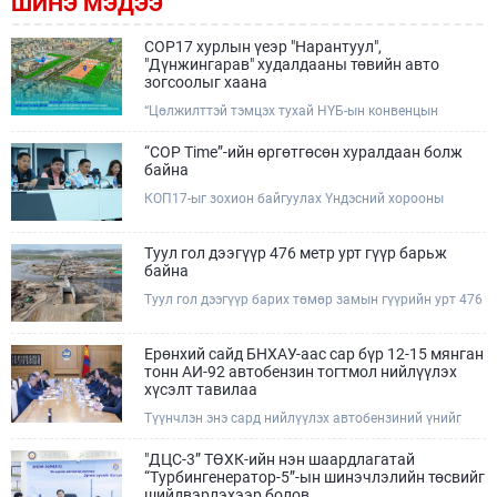
ШИНЭ МЭДЭЭ
COP17 хурлын үеэр "Нарантуул",
"Дүнжингарав" худалдааны төвийн авто
зогсоолыг хаана
“Цөлжилттэй тэмцэх тухай НҮБ-ын конвенцын
Талуудын 17 дугаар Бага хурал (COP17)” наймдугаар
сарын 17-28-ны өдрүүдэд Улаанбаатар хотод зохион
“COP Time”-ийн өргөтгөсөн хуралдаан болж
байгуулагдана.Хурлын үеэр Нарантуул, Дүнжингарав
байна
худалдааны төвүүдийн авто зогсоолыг түр хааж,
КОП17-ыг зохион байгуулах Үндэсний хорооны
тухайн чиглэлд нийтийн тээврийн хүртээмжийг
Ажлын албанаас хурлын бэлтгэл ажлын явц, уялдаа
нэмэгдүүлнэ.
холбоог хангах хүрээнд Бямба гараг бүр “COP Time”
дотоод хуралдааныг тогтмол зохион байгуулж ирсэн
Туул гол дээгүүр 476 метр урт гүүр барьж
билээ.Өнөөдөр “COP Time”-ийн сүүлийн хуралдааныг
байна
өргөтгөсөн хэлбэрээр зохион байгуулж байгаа
Туул гол дээгүүр барих төмөр замын гүүрийн урт 476
бөгөөд үүнд Үндэсний хорооны дэргэдэх дэд
метр бөгөөд барилгын ажил ид өрнөж байна.Энэ
хороодын гишүүд оролцож байна.
хэсэгт баригдах бетонон гүүр нь төмөр замын
хөдөлгөөнийг найдвартай, тасралтгүй нэвтрүүлэх
Ерөнхий сайд БНХАУ-аас сар бүр 12-15 мянган
чухал байгууламж бөгөөд уг ажлыг "Очирням" ХХК,
тонн АИ-92 автобензин тогтмол нийлүүлэх
"Тэргүүн саруул зам" ХХК, "Хотгорзам" ХХК зэрэг
хүсэлт тавилаа
таван компани гүйцэтгэж байна.
Түүнчлэн энэ сард нийлүүлэх автобензиний үнийг
олон улсын зах зээлийн ханшаас өндөр, үнийг
бууруулах боломжийг судлахыг хүслээ. Тэрбээр
"ДЦС-3” ТӨХК-ийн нэн шаардлагатай
Монгол Улсад үүсээд буй шатахууны нөхцөл байдлыг
“Турбингенератор-5”-ын шинэчлэлийн төсвийг
шийдвэрлэхэд Иж бүрэн стратегийн түншлэл бүхий
шийдвэрлэхээр болов