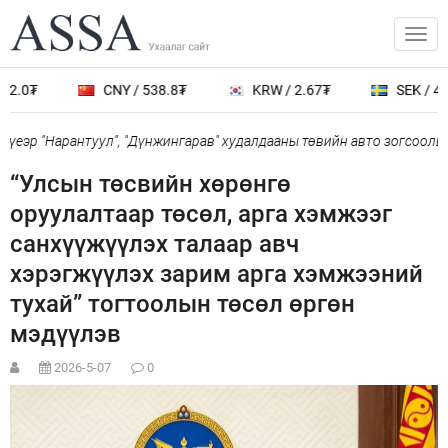
2.0₮
CNY / 538.8₮
KRW / 2.67₮
SEK / 401
еэр "Нарантуул", "Дүнжингарав" худалдааны төвийн авто зогсоолыг 
“Улсын төсвийн хөрөнгө
оруулалтаар төсөл, арга хэмжээг
санхүүжүүлэх талаар авч
хэрэгжүүлэх зарим арга хэмжээний
тухай” тогтоолын төсөл өргөн
мэдүүлэв
2026-5-07
0