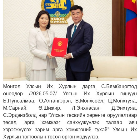
Монгол Улсын Их Хурлын дарга С.Бямбацогтод
өнөөдөр /2026.05.07/ Улсын Их Хурлын гишүүн
Б.Пунсалмаа, О.Алтангэрэл, Б.Мөнхсоёл, Ц.Мөнхтуяа,
М.Сарнай, Ө.Шижир, Л.Энхнасан, Д.Энхтуяа,
С.Эрдэнэболд нар “Улсын төсвийн хөрөнгө оруулалтаар
төсөл, арга хэмжээг санхүүжүүлэх талаар авч
хэрэгжүүлэх зарим арга хэмжээний тухай” Улсын Их
Хурлын тогтоолын төсөл өргөн мэдүүлэв.