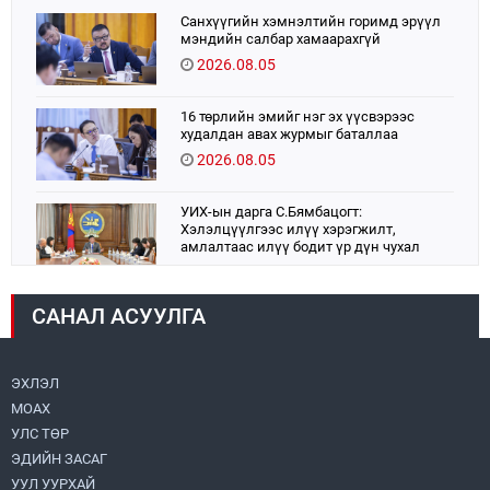
Санхүүгийн хэмнэлтийн горимд эрүүл
мэндийн салбар хамаарахгүй
2026.08.05
16 төрлийн эмийг нэг эх үүсвэрээс
худалдан авах журмыг баталлаа
2026.08.05
УИХ-ын дарга С.Бямбацогт:
Хэлэлцүүлгээс илүү хэрэгжилт,
амлалтаас илүү бодит үр дүн чухал
2026.08.04
САНАЛ АСУУЛГА
Монголбанк 7 дугаар сард 1,439.2 кг үнэт
металл худалдан авлаа
2026.08.05
ЭХЛЭЛ
МОАХ
Монгол Улс “COP17”-д “Тал хээрийн
төлөвлөгөө”-гөө танилцуулна
УЛС ТӨР
2026.08.05
ЭДИЙН ЗАСАГ
УУЛ УУРХАЙ