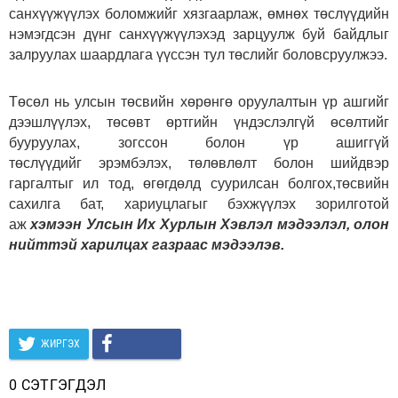
санхүүжүүлэх боломжийг хязгаарлаж, өмнөх төслүүдийн
нэмэгдсэн дүнг санхүүжүүлэхэд зарцуулж буй байдлыг
залруулах шаардлага үүссэн тул төслийг боловсруулжээ.
Төсөл нь улсын төсвийн хөрөнгө оруулалтын үр ашгийг
дээшлүүлэх, төсөвт өртгийн үндэслэлгүй өсөлтийг
бууруулах, зогссон болон үр ашиггүй
төслүүдийг эрэмбэлэх, төлөвлөлт болон шийдвэр
гаргалтыг ил тод, өгөгдөлд суурилсан болгох,төсвийн
сахилга бат, хариуцлагыг бэхжүүлэх зорилготой
аж
хэмээн Улсын Их Хурлын Хэвлэл мэдээлэл, олон
нийттэй харилцах газраас мэдээлэв.
ЖИРГЭХ
0 СЭТГЭГДЭЛ