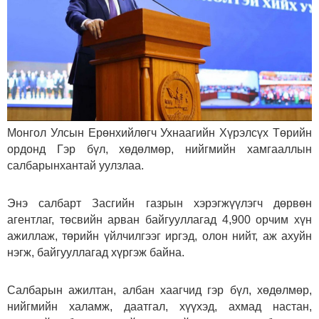
Монгол Улсын Ерөнхийлөгч Ухнаагийн Хүрэлсүх Төрийн
ордонд Гэр бүл, хөдөлмөр, нийгмийн хамгааллын
салбарынхантай уулзлаа.
Энэ салбарт Засгийн газрын хэрэгжүүлэгч дөрвөн
агентлаг, төсвийн арван байгууллагад 4,900 орчим хүн
ажиллаж, төрийн үйлчилгээг иргэд, олон нийт, аж ахуйн
нэгж, байгууллагад хүргэж байна.
Салбарын ажилтан, албан хаагчид гэр бүл, хөдөлмөр,
нийгмийн халамж, даатгал, хүүхэд, ахмад настан,