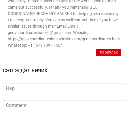
who is my trusted hacker because all the work I gave to them,
came out successfully. I thank you immensely GEO
COORDINATES RECOVERY HACKER for helping me recover my
Lost cryptocurrency. You can as well contact them if you have
similar issues through their Email Email:
geovcoordinateshacker@gmail.com Website;
https://geovcoordinateshac.wixsite.com/geo-coordinates-hack
Whatsapp; +1 ( 579 ) 397 1584
Хариулах
СЭТГЭГДЭЛ БИЧИХ