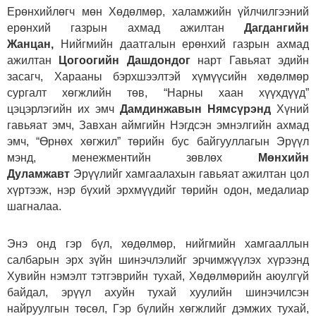
Ерөнхийлөгч мөн Хөдөлмөр, халамжийн үйлчилгээний
ерөнхий газрын ахмад ажилтан
Дагдангийн
Жанцан,
Нийгмийн даатгалын ерөнхий газрын ахмад
ажилтан
Цогоогийн Дашдондог
нарт Гавьяат эдийн
засагч, Харааны бэрхшээлтэй хүмүүсийн хөдөлмөр
сургалт хөгжлийн төв, “Нарны хаан хүүхдүүд”
цэцэрлэгийн их эмч
Дамдинжавын Нямсүрэнд
Хүний
гавьяат эмч, Завхан аймгийн Нэгдсэн эмнэлгийн ахмад
эмч, “Өрнөх хөгжил” төрийн бус байгууллагын Эрүүл
мэнд, менежментийн зөвлөх
Мөнхийн
Дуламжавт
Эрүүлийг хамгаалахын гавьяат ажилтан цол
хүртээж, нэр бүхий эрхмүүдийг төрийн одон, медалиар
шагналаа.
Энэ онд гэр бүл, хөдөлмөр, нийгмийн хамгааллын
салбарын эрх зүйн шинэчлэлийг эрчимжүүлэх хүрээнд
Хувийн нэмэлт тэтгэврийн тухай, Хөдөлмөрийн аюулгүй
байдал, эрүүл ахуйн тухай хуулийн шинэчилсэн
найруулгын төсөл, Гэр бүлийн хөгжлийг дэмжих тухай,