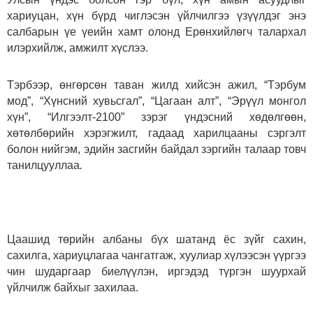
хариуцан, хүн бүрд чиглэсэн үйлчилгээ үзүүлдэг энэ
салбарын үе үеийн хамт олонд Ерөнхийлөгч талархал
илэрхийлж, амжилт хүслээ.
Тэрбээр, өнгөрсөн таван жилд хийсэн ажил, “Тэрбум
мод”, “Хүнсний хувьсгал”, “Цагаан алт”, “Эрүүл монгол
хүн”, “Илгээлт-2100” зэрэг үндэсний хөдөлгөөн,
хөтөлбөрийн хэрэгжилт, гадаад харилцааны сэргэлт
болон нийгэм, эдийн засгийн байдал зэргийн талаар товч
танилцууллаа
.
Цаашид төрийн албаны бүх шатанд ёс зүйг сахин,
сахилга, хариуцлагаа чангатгаж, хуулиар хүлээсэн үүргээ
чин шударгаар биелүүлэн, иргэдэд түргэн шуурхай
үйлчилж байхыг захилаа.