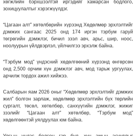
хөгжлийн бэрхшээлтэй иргэдийг хамарсан бодлого,
зохицуулалтыг хэрэгжүүлдэг.
“Цагаан алт” хөтөлбөрийн хүрээнд Хөдөлмөр эрхлэлтийг
дэмжих сангаас 2025 онд 174 иргэн тэрбум гаруй
төгрөгийн дэмжлэг, бичил зээл авч, арьс, шир, ноос,
ноолуурын үйлдвэрлэл, үйлчилгээ эрхэлж байна.
“Тэрбум мод” үндэсний хөдөлгөөний хүрээнд өнгөрсөн
онд 2,500 орчим хүн дэмжлэг авч, мод тарьж ургуулах,
арчилж тордох ажил хийжээ.
Салбарын яам 2026 оныг “Хөдөлмөр эрхлэлтийг дэмжих
жил” болгон зарлаж, хөдөлмөр эрхлэлтийн бүх төрлийн
сургалт, төсөл, хөтөлбөр, санхүүгийн дэмжлэг, жижиг
зээлийг “Цагаан алт” хөтөлбөр, “Тэрбум мод”
хөдөлгөөнтэй уялдуулах юм байна.
Улсын үндэс болсон гэр бүл, хүн амын асуудлыг