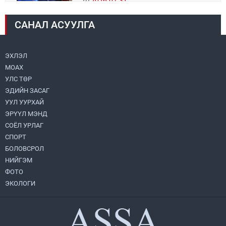
2026.07.31
САНАЛ АСУУЛГА
Авто зам шинээр барина
2026.07.31
ЭХЛЭЛ
МОАХ
Хөвсгөл нуурын их цэвэрлэгээний аяны
хүрээнд 301 тонн хог хаягдлыг
УЛС ТӨР
төвлөрүүлжээ
ЭДИЙН ЗАСАГ
2026.07.31
УУЛ УУРХАЙ
ЭРҮҮЛ МЭНД
ЦАНХИЙН ЗҮҮН УУРХАЙН ГЭРЭЭТ
КОМПАНИУДАД ХӨНДЛӨНГИЙН АУДИТ
СОЁЛ УРЛАГ
ХИЙВ
СПОРТ
2026.07.31
БОЛОВСРОЛ
НИЙГЭМ
Бүсчилсэн хөгжил, гамшгийн эрсдэлийг
ФОТО
бууруулах чиглэлээр НҮБ-тай хамтын
ажиллагаагаа өргөжүүлэхээр санал
ЭКОЛОГИ
солилцлоо
2026.07.31
Ирэх 10 хоногийн цаг агаарын
урьдчилсан төлөв