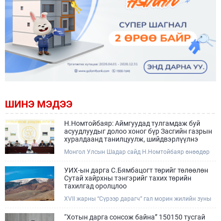
ШИНЭ МЭДЭЭ
Н.Номтойбаяр: Аймгуудад тулгамдаж буй
асуудлуудыг долоо хоног бүр Засгийн газрын
хуралдаанд танилцуулж, шийдвэрлүүлнэ
Монгол Улсын Шадар сайд Н.Номтойбаяр өнөөдөр
Өмнөговь, Дундговь аймагт ажиллалаа. Ерөнхий
сайдын 10 дугаар албан даалгавар, Улсын Онцгой
УИХ-ын дарга С.Бямбацогт төрийг төлөөлөн
комиссын даргын 3 дугаар тушаалын хүрээнд
Сутай хайрхны тэнгэрийг тахих төрийн
Өмнөговь аймагт байгаль орчин, уул уурхайн 358
тахилгад оролцлоо
зөрчил илрүүлж, 200 гаруйг нь арилгуулаад байна.
XVII жарны “Сүрээр дарагч” гал морин жилийн зуны
адаг хөхөгчин хонь сарын 23-ны өлзий дэмбэрэлтэй
өдөр /2026.08.06/ Сутай хайрхны тэнгэрийг тайх
“Хотын дарга сонсож байна” 150150 тусгай