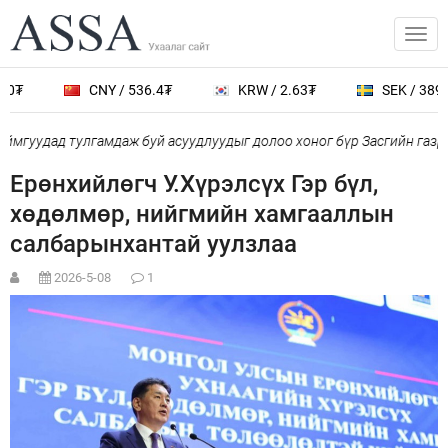
0₮
CNY / 536.4₮
KRW / 2.63₮
SEK / 389.0₮
мгуудад тулгамдаж буй асуудлуудыг долоо хоног бүр Засгийн газры
Ерөнхийлөгч У.Хүрэлсүх Гэр бүл,
хөдөлмөр, нийгмийн хамгааллын
салбарынхантай уулзлаа
2026-5-08
1