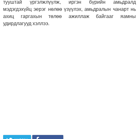
тууштай үргэлжлүүлж, иргэн бүрийн амьдралд
мэдэгдэхүйц эерэг нөлөө үзүүлэх, амьдралын чанарт нь
ахиц гаргахын төлөө ажиллаж байгааг яамны
удирдлагууд хэллээ.