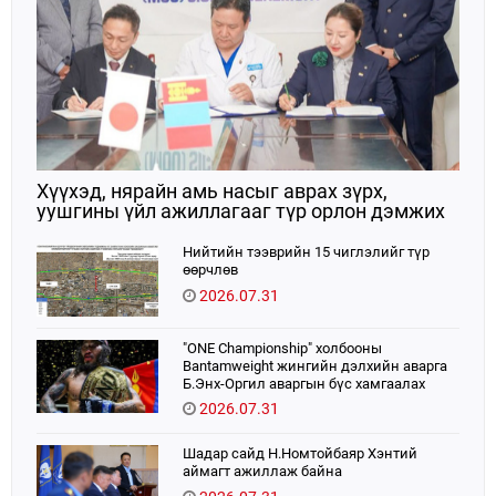
Хүүхэд, нярайн амь насыг аврах зүрх,
уушгины үйл ажиллагааг түр орлон дэмжих
ЭКМО технологийг ЭХЭМҮТ-д нэвтрүүлнэ
Нийтийн тээврийн 15 чиглэлийг түр
өөрчлөв
2026.07.31
"ONE Championship" холбооны
Bantamweight жингийн дэлхийн аварга
Б.Энх-Оргил аваргын бүс хамгаалах
тулаанаа өнөөдөр хийнэ.
2026.07.31
Шадар сайд Н.Номтойбаяр Хэнтий
аймагт ажиллаж байна