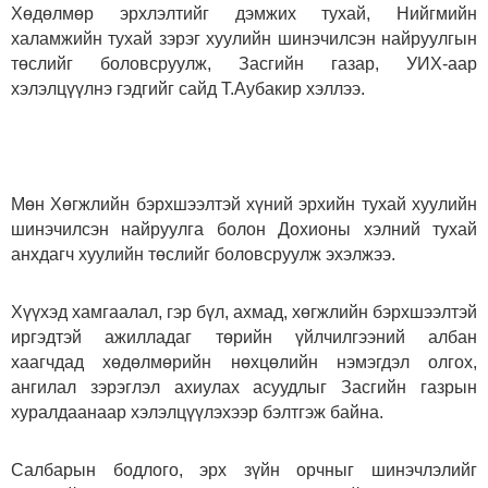
Хөдөлмөр эрхлэлтийг дэмжих тухай, Нийгмийн
халамжийн тухай зэрэг хуулийн шинэчилсэн найруулгын
төслийг боловсруулж, Засгийн газар, УИХ-аар
хэлэлцүүлнэ гэдгийг сайд Т.Аубакир хэллээ.
Мөн Хөгжлийн бэрхшээлтэй хүний эрхийн тухай хуулийн
шинэчилсэн найруулга болон Дохионы хэлний тухай
анхдагч хуулийн төслийг боловсруулж эхэлжээ.
Хүүхэд хамгаалал, гэр бүл, ахмад, хөгжлийн бэрхшээлтэй
иргэдтэй ажилладаг төрийн үйлчилгээний албан
хаагчдад хөдөлмөрийн нөхцөлийн нэмэгдэл олгох,
ангилал зэрэглэл ахиулах асуудлыг Засгийн газрын
хуралдаанаар хэлэлцүүлэхээр бэлтгэж байна.
Салбарын бодлого, эрх зүйн орчныг шинэчлэлийг