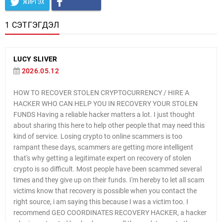
ЖИРГЭХ
1 СЭТГЭГДЭЛ
LUCY SLIVER
2026.05.12
HOW TO RECOVER STOLEN CRYPTOCURRENCY / HIRE A
HACKER WHO CAN HELP YOU IN RECOVERY YOUR STOLEN
FUNDS Having a reliable hacker matters a lot. I just thought
about sharing this here to help other people that may need this
kind of service. Losing crypto to online scammers is too
rampant these days, scammers are getting more intelligent
that's why getting a legitimate expert on recovery of stolen
crypto is so difficult. Most people have been scammed several
times and they give up on their funds. I'm hereby to let all scam
victims know that recovery is possible when you contact the
right source, i am saying this because I was a victim too. I
recommend GEO COORDINATES RECOVERY HACKER, a hacker