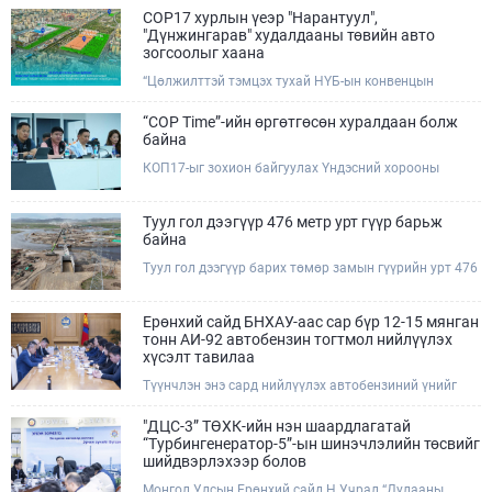
COP17 хурлын үеэр "Нарантуул",
"Дүнжингарав" худалдааны төвийн авто
зогсоолыг хаана
“Цөлжилттэй тэмцэх тухай НҮБ-ын конвенцын
Талуудын 17 дугаар Бага хурал (COP17)” наймдугаар
сарын 17-28-ны өдрүүдэд Улаанбаатар хотод зохион
“COP Time”-ийн өргөтгөсөн хуралдаан болж
байгуулагдана.Хурлын үеэр Нарантуул, Дүнжингарав
байна
худалдааны төвүүдийн авто зогсоолыг түр хааж,
КОП17-ыг зохион байгуулах Үндэсний хорооны
тухайн чиглэлд нийтийн тээврийн хүртээмжийг
Ажлын албанаас хурлын бэлтгэл ажлын явц, уялдаа
нэмэгдүүлнэ.
холбоог хангах хүрээнд Бямба гараг бүр “COP Time”
дотоод хуралдааныг тогтмол зохион байгуулж ирсэн
Туул гол дээгүүр 476 метр урт гүүр барьж
билээ.Өнөөдөр “COP Time”-ийн сүүлийн хуралдааныг
байна
өргөтгөсөн хэлбэрээр зохион байгуулж байгаа
Туул гол дээгүүр барих төмөр замын гүүрийн урт 476
бөгөөд үүнд Үндэсний хорооны дэргэдэх дэд
метр бөгөөд барилгын ажил ид өрнөж байна.Энэ
хороодын гишүүд оролцож байна.
хэсэгт баригдах бетонон гүүр нь төмөр замын
хөдөлгөөнийг найдвартай, тасралтгүй нэвтрүүлэх
Ерөнхий сайд БНХАУ-аас сар бүр 12-15 мянган
чухал байгууламж бөгөөд уг ажлыг "Очирням" ХХК,
тонн АИ-92 автобензин тогтмол нийлүүлэх
"Тэргүүн саруул зам" ХХК, "Хотгорзам" ХХК зэрэг
хүсэлт тавилаа
таван компани гүйцэтгэж байна.
Түүнчлэн энэ сард нийлүүлэх автобензиний үнийг
олон улсын зах зээлийн ханшаас өндөр, үнийг
бууруулах боломжийг судлахыг хүслээ. Тэрбээр
"ДЦС-3” ТӨХК-ийн нэн шаардлагатай
Монгол Улсад үүсээд буй шатахууны нөхцөл байдлыг
“Турбингенератор-5”-ын шинэчлэлийн төсвийг
шийдвэрлэхэд Иж бүрэн стратегийн түншлэл бүхий
шийдвэрлэхээр болов
БНХАУ-ын тал дэмжлэг үзүүлэх талаар БНХАУ-ын
Монгол Улсын Ерөнхий сайд Н.Учрал “Дулааны
Бүх Хятадын Ардын их хурлын дарга Жао Лөжи,