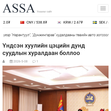
2.0₮
CNY / 538.8₮
KRW / 2.67₮
SEK / 401
үеэр "Нарантуул", "Дүнжингарав" худалдааны төвийн авто зогсоолыг
Үндсэн хуулийн цэцийн дунд
суудлын хуралдаан боллоо
2026-5-08
1