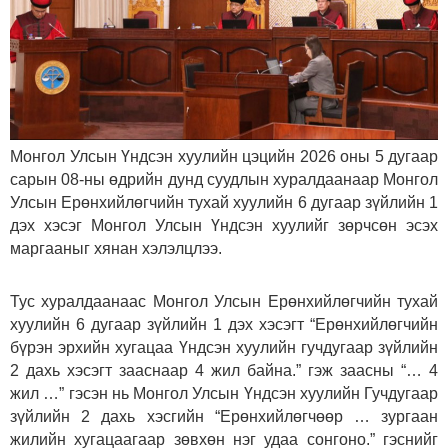
Монгол Улсын Үндсэн хуулийн цэцийн 2026 оны 5 дугаар
сарын 08-ны өдрийн дунд суудлын хуралдаанаар Монгол
Улсын Ерөнхийлөгчийн тухай хуулийн 6 дугаар зүйлийн 1
дэх хэсэг Монгол Улсын Үндсэн хуулийг зөрчсөн эсэх
маргааныг хянан хэлэлцлээ.
Тус хуралдаанаас Монгол Улсын Ерөнхийлөгчийн тухай
хуулийн 6 дугаар зүйлийн 1 дэх хэсэгт “Ерөнхийлөгчийн
бүрэн эрхийн хугацаа Үндсэн хуулийн гучдугаар зүйлийн
2 дахь хэсэгт зааснаар 4 жил байна.” гэж заасны “… 4
жил …” гэсэн нь Монгол Улсын Үндсэн хуулийн Гучдугаар
зүйлийн 2 дахь хэсгийн “Ерөнхийлөгчөөр … зургаан
жилийн хугацаагаар зөвхөн нэг удаа сонгоно.” гэснийг