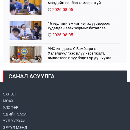
мэндийн салбар хамаарахгүй
2026.08.05
16 төрлийн эмийг нэг эх үүсвэрээс
худалдан авах журмыг баталлаа
2026.08.05
УИХ-ын дарга С.Бямбацогт:
Хэлэлцүүлгээс илүү хэрэгжилт,
амлалтаас илүү бодит үр дүн чухал
2026.08.04
САНАЛ АСУУЛГА
Монголбанк 7 дугаар сард 1,439.2 кг үнэт
металл худалдан авлаа
2026.08.05
ЭХЛЭЛ
МОАХ
Монгол Улс “COP17”-д “Тал хээрийн
төлөвлөгөө”-гөө танилцуулна
УЛС ТӨР
2026.08.05
ЭДИЙН ЗАСАГ
УУЛ УУРХАЙ
Нийслэлийн Засаг дарга бөгөөд
ЭРҮҮЛ МЭНД