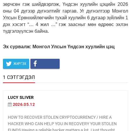
зөрчсөн гэж шийдвэрлэж, Үндсэн хуулийн цэцийн 2026
оны 04 дүгээр дүгнэлтийг гаргав. Уг дүгнэлтээр Монгол
Улсын Ерөнхийлөгчийн тухай хуулийн 6 дугаар зүйлийн 1
дэх хэсэгт “… 4 жил …” гэж заасныг мөн өдрөөс эхлэн
түдгэлзүүлсэн байна.
Эх сурвалж: Монгол Улсын Үндсэн хуулийн цэц
ЖИРГЭХ
1 СЭТГЭГДЭЛ
LUCY SLIVER
2026.05.12
HOW TO RECOVER STOLEN CRYPTOCURRENCY / HIRE A
HACKER WHO CAN HELP YOU IN RECOVERY YOUR STOLEN
FUNDS Having a reliable hacker matters a lot. I just thought