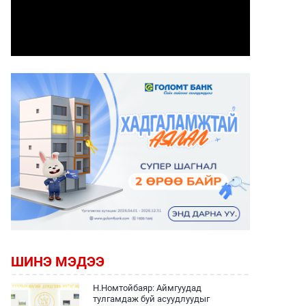
ШИНЭ МЭДЭЭ
Н.Номтойбаяр: Аймгуудад
тулгамдаж буй асуудлуудыг