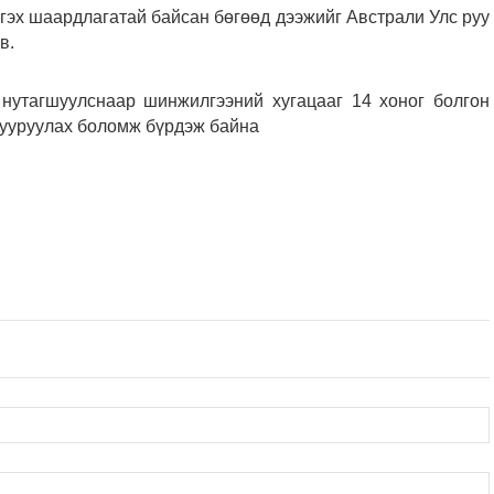
лгэх шаардлагатай байсан бөгөөд дээжийг Австрали Улс руу
в.
 нутагшуулснаар шинжилгээний хугацааг 14 хоног болгон
бууруулах боломж бүрдэж байна