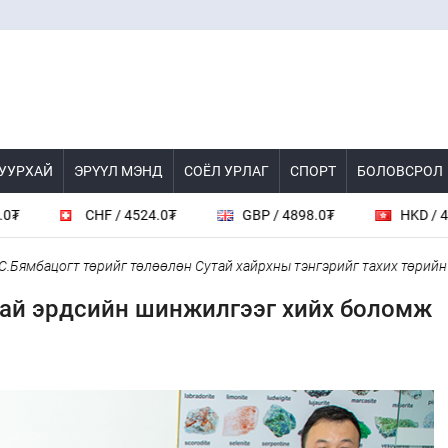
 УУРХАЙ
ЭРҮҮЛ МЭНД
СОЁЛ УРЛАГ
СПОРТ
БОЛОВСРОЛ
CHF / 4524.0₮
GBP / 4898.0₮
HKD / 461.6₮
ацогт төрийг төлөөлөн Сутай хайрхны тэнгэрийг тахих төрийн тахил
тай эрдсийн шинжилгээг хийх боломж