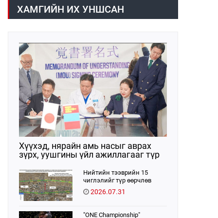
/02:30 цагт/ 7 вагон буюу 420 тонн
газраас танилцууллаа.
ХАМГИЙН ИХ УНШСАН
АИ-92 автобензин орж иржээ.
Хүүхэд, нярайн амь насыг аврах
зүрх, уушгины үйл ажиллагааг түр
орлон дэмжих ЭКМО технологийг
ЭХЭМҮТ-д нэвтрүүлнэ
Нийтийн тээврийн 15
чиглэлийг түр өөрчлөв
2026.07.31
"ONE Championship"