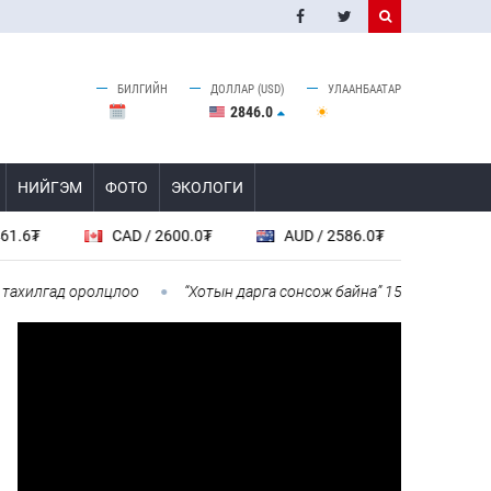
БИЛГИЙН
ДОЛЛАР (USD)
УЛААНБААТАР
2846.0
НИЙГЭМ
ФОТО
ЭКОЛОГИ
CAD / 2600.0₮
AUD / 2586.0₮
SGD / 2846.0
гад оролцлоо
“Хотын дарга сонсож байна” 150150 тусгай дугаа