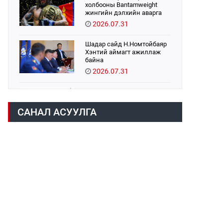
холбооны Bantamweight
жингийн дэлхийн аварга
Б.Энх-Оргил аваргын бүс
2026.07.31
хамгаалах тулаанаа
өнөөдөр хийнэ.
Шадар сайд Н.Номтойбаяр
Хэнтий аймагт ажиллаж
байна
2026.07.31
Авто зам шинээр барина
2026.07.31
САНАЛ АСУУЛГА
Хөвсгөл нуурын их
цэвэрлэгээний аяны
хүрээнд 301 тонн хог
хаягдлыг төвлөрүүлжээ
2026.07.31
ЦАНХИЙН ЗҮҮН УУРХАЙН
ГЭРЭЭТ КОМПАНИУДАД
ХӨНДЛӨНГИЙН АУДИТ
ХИЙВ
2026.07.31