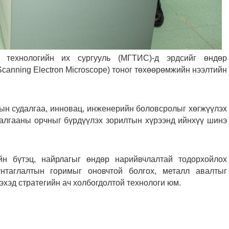
 технологийн их сургууль (МГТИС)-д эрдсийг өндөр
anning Electron Microscope) тоног төхөөрөмжийн нээлтийн
ын судалгаа, инновац, инженерийн боловсролыг хөгжүүлэх
далгааны орчныг бүрдүүлэх зорилтын хүрээнд ийнхүү шинэ
н бүтэц, найрлагыг өндөр нарийвчлалтай тодорхойлох
нтаглалтын горимыг оновчтой болгох, металл авалтыг
эхэд стратегийн ач холбогдолтой технологи юм.