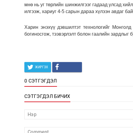
мнө нь уг төрлийн шинжилгээг гадаад улсад хий
илгээж, хариуг 4-5 сарын дараа хүлээн авдаг бай
Харин энэхүү дэвшилтэт технологийг Монголд
богиносгож, тээвэрлэлт болон гаалийн зардлыг 
ЖИРГЭХ
0 СЭТГЭГДЭЛ
СЭТГЭГДЭЛ БИЧИХ