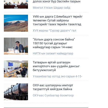
долоо хоног бүр Засгийн газрын
хуралдаанд танилцуулж,
Монгол Улсын Шадар сайд
шийдвэрлүүлнэ
Н.Номтойбаяр өнөөдөр Өмнөговь,
Дундговь аймагт ажиллалаа.
УИХ-ын дарга С.Бямбацогт төрийг
Ерөнхий сайдын 10 дугаар албан
төлөөлөн Сутай хайрхны
даалгавар, Улсын Онцгой комиссын
тэнгэрийг тахих төрийн тахилгад
даргын 3 дугаар тушаалын хүрээнд
оролцлоо
XVII жарны “Сүрээр дарагч” гал
Өмнөговь аймагт байгаль орчин,
морин жилийн зуны адаг хөхөгчин
уул уурхайн 358 зөрчил илрүүлж,
хонь сарын 23-ны өлзий
200 гаруйг нь арилгуулаад байна.
“Хотын дарга сонсож байна”
дэмбэрэлтэй өдөр /2026.08.06/
150150 тусгай дугаарыг
Сутай хайрхны тэнгэрийг тайх
наймдугаар сарын 14-нөөс
төрийн тахилга боллоо.
ажиллуулж эхэлнэ
НИТХ-ын ээлжит наймдугаар
хуралдаан болж байна. Өнөөдрийн
хуралдаанаар нийслэлийн нутгийн
Татварын өртэй шатахуун
захиргааны байгууллага, албан
импортлогч аан-үүдийн дансыг
тушаалтанд 2025, 2026 оны эхний
битүүмжлэхгүй
хагас жилийн байдлаар иргэдээс
Улаанбаатар хотод энэ сарын 4-15-
ирсэн өргөдөл, гомдлын
ны өдрийг хүртэл тэгш, сондгой
шийдвэрлэлтийн тайлан
дугаарын зохицуулалтаар нэг удаа
мэдээллийг сонслоо.
ОХУ-аас шатахууны импорт
50,000 төгрөгт автобензин олгож
тасралтгүй хийгдэж байна
буй. Эхний үр дүнд, шатахуун түгээх
ОХУ-аас Сүхбаатар боомтоор
станцуудын өдрийн борлуулалт
импортоор орж ирсэн шатахууны
хоёр дахин буурч нэг машиныг
мэдээллийг хүргэж байна.
цэнэглэх хурд нэмэгдсэн болохыг
Наймдугаар сарын 06-ны өдөр
Ашигт малтмал, газрын тосны