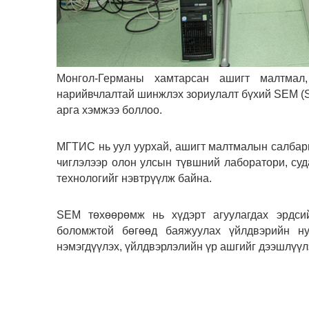
Монгол-Германы хамтарсан ашигт малтмал,
нарийвчлалтай шинжлэх зориулалт бүхий SEM (Sc
арга хэмжээ боллоо.
МГТИС нь уул уурхай, ашигт малтмалын салбар
чиглэлээр олон улсын түвшний лаборатори, су
технологийг нэвтрүүлж байна.
SEM төхөөрөмж нь хүдэрт агуулагдах эрдсий
боломжтой бөгөөд баяжуулах үйлдвэрийн ну
нэмэгдүүлэх, үйлдвэрлэлийн үр ашгийг дээшлүүл