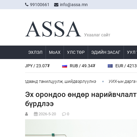
99100661
info@assa.mn
ЭХЛЭЛ
МоАХ
УЛС ТӨР
ЭДИЙН ЗАСАГ
УУЛ
JPY / 23.07₮
RUB / 49.34₮
EUR / 4213.0₮
н хуралдаанд танилцуулж, шийдвэрлүүлнэ
УИХ-ын дарга С.Бямб
Эх орондоо өндөр нарийвчлал
бүрдлээ​​​​​​​
2026-5-20
0