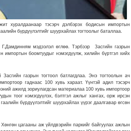
лжит хуралдаанаар тэсэрч дэлбэрэх бодисын импортын
 гаалийн бүрдүүлэлтийг шуурхайлах тогтоолыг баталлаа.
 Г.Дамдинням мэдээлэл өглөө. Тэрбээр Засгийн газрын
ын импортын боомтуудыг нэмэгдүүлж, хилийн бүртгэл хийх
й Засгийн газрын тогтоол батлагдлаа. Энэ тогтоолын ач
импортоор гаднаас 100 хувь хараат. Үүнтэй адил тэсэрч
гээний ажилд зориулагдсан материалаа 100 хувь импортоор
удын тоог нэмэгдүүлэх, бэлтгэл ажлыг хангах, орж ирсэн
 гаалийн бүрдүүлэлтийг шуурхайлах үүрэг даалгавар өгсөн
 Хөнгөн цагааны аж үйлдвэрийн паркийг байгуулах ажлын