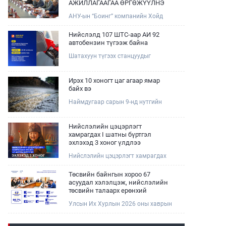
АЖИЛЛАГААГАА ӨРГӨЖҮҮЛНЭ
АНУ-ын “Боинг” компанийн Хойд
Ази дахь арилжааны нисэх онгоцны
борлуулалт, маркетингийн асуудал
Нийслэлд 107 ШТС-аар АИ 92
хариуцсан Дэд ерөнхийлөгч Жэф
автобензин түгээж байна
Эдвардс тэргүүтэй төлөөлөгчдийг
Шатахуун түгээх станцуудыг
Зам, тээврийн сайд Б.Дэлгэрсайхан
хошууныхаа тоог нэмэгдүүлэх үүрэг,
хүлээн авч уулзав.
чиглэл өгч, ажиллаж байна.
Ирэх 10 хоногт цаг агаар ямар
байх вэ
Наймдугаар сарын 9-нд нутгийн
баруун хагаст, 10-нд нутгийн зүүн
хагаст, 11-нд нутгийн зүүн өмнөд
хэсгээр ахиухан хэмжээний бороо
Нийслэлийн цэцэрлэгт
орох тул болзошгүй үер, усны
хамрагдах I шатны бүртгэл
аюулаас анхаарна уу.
эхлэхэд 3 хоног үлдлээ
Нийслэлийн цэцэрлэгт хамрагдах
хүсэлтийг 2026 оны 08 сарын 10-ны
өдрөөс 08 сарын 23-ны өдрийг
Төсвийн байнгын хороо 67
дуустал "E-Mongolia" платформоор
асуудал хэлэлцэж, нийслэлийн
дамжуулан цахимаар хүлээн
төсвийн талаарх ерөнхий
авна.Хүүхдээ цэцэрлэгт хамруулах
хяналтын сонсгол зохион
Улсын Их Хурлын 2026 оны хаврын
үйлчилгээг авахдаа дараах
байгуулсан байна
ээлжит чуулганы хугацаанд Төсвийн
зүйлсийг анхаарна уу.
байнгын хороо эрхлэх асуудлынхаа