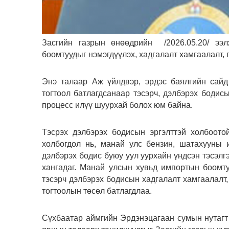
Засгийн газрын өнөөдрийн /2026.05.20/ ээ
боомтуудыг нэмэгдүүлэх, хадгалалт хамгаалалт,
Энэ талаар Аж үйлдвэр, эрдэс баялгийн сайд
тогтоол батлагдсанаар тэсэрч, дэлбэрэх бодис
процесс илүү шуурхай болох юм байна.
Тэсрэх дэлбэрэх бодисын эргэлттэй холбоото
холбогдол нь, манай улс бензин, шатахууны 
дэлбэрэх бодис буюу уул уурхайн үндсэн тэсэл
хангадаг. Манай улсын хувьд импортын боомту
тэсэрч дэлбэрэх бодисын хадгалалт хамгаалалт,
тогтоолын төсөл батлагдлаа.
Сүхбаатар аймгийн Эрдэнэцагаан сумын нутагт