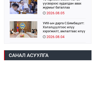
үүсвэрээс худалдан авах
журмыг баталлаа
2026.08.05
УИХ-ын дарга С.Бямбацогт:
Хэлэлцүүлгээс илүү
хэрэгжилт, амлалтаас илүү
бодит үр дүн чухал
2026.08.04
Монголбанк 7 дугаар сард
1,439.2 кг үнэт металл
САНАЛ АСУУЛГА
худалдан авлаа
2026.08.05
Монгол Улс “COP17”-д “Тал
хээрийн төлөвлөгөө”-гөө
танилцуулна
2026.08.05
УИХ-ын асуулгын цагийг
гурван удаа зохион
байгуулж, гишүүдийн
асуултыг Ерөнхий сайдад
2026.08.04
хүргүүлж, цахим хуудаст