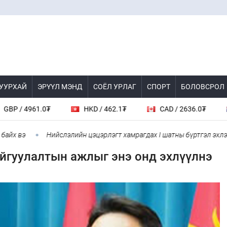
 УУРХАЙ
ЭРҮҮЛ МЭНД
СОЁЛ УРЛАГ
СПОРТ
БОЛОВСРОЛ
4961.0₮
HKD / 462.1₮
CAD / 2636.0₮
AUD
вэ
Нийслэлийн цэцэрлэгт хамрагдах I шатны бүртгэл эхлэхэд 3 
айгуулалтын ажлыг энэ онд эхлүүлнэ