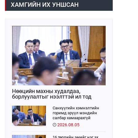
хүрээнд хууль санаачлагчаас өргөн
ХАМГИЙН ИХ УНШСАН
мэдүүлсэн хууль, Улсын Их Хурлын
бусад шийдвэрийн төслийг
урьдчилан хэлэлцэж санал, дүгнэлт
гарган нэгдсэн хуралдаанд
хэлэлцүүлэх, Улсын Их Хурлын
хяналтыг хэрэгжүүлэх, хуульд
тусгайлан заасан асуудлаар Улсын
Их Хурлын тогтоолын төсөл
боловсруулах чиг үүргээ
хэрэгжүүлэн ажиллажээ.
Нөөцийн махны худалдаа,
борлуулалтыг нээлттэй ил тод
болгоно
Санхүүгийн хэмнэлтийн
горимд эрүүл мэндийн
салбар хамаарахгүй
2026.08.05
16 төрлийн эмийг нэг эх