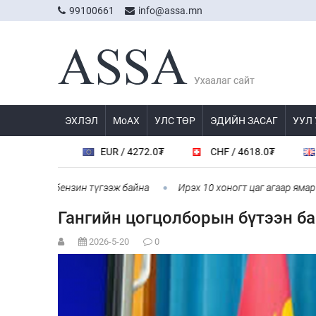
99100661
info@assa.mn
ЭХЛЭЛ
МоАХ
УЛС ТӨР
ЭДИЙН ЗАСАГ
УУЛ
.05₮
EUR / 4272.0₮
CHF / 4618.0₮
GBP / 
 автобензин түгээж байна
Ирэх 10 хоногт цаг агаар ямар байх 
Гангийн цогцолборын бүтээн б
2026-5-20
0