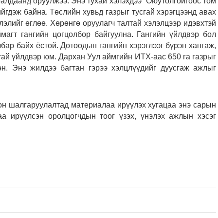
алдаанд оруулжээ. Энэ тухай хэлэхдээ “Оюутолгойгоос том
йгдэж байна. Төслийн хувьд газрыг тусгай хэрэгцээнд авах
лэлийг өглөө. Хөрөнгө оруулагч талтай хэлэлцээр идэвхтэй
магт гангийн цогцолбор байгуулна. Гангийн үйлдвэр бол
ар байх ёстой. Дотоодын гангийн хэрэглээг бүрэн хангаж,
тай үйлдвэр юм. Дархан Уул аймгийн ИТХ-аас 650 га газрыг
эн. Энэ жилдээ багтан гэрээ хэлцлүүдийг дуусгаж ажлыг
он шалгаруулалтад материалаа ирүүлэх хугацаа энэ сарын
а ирүүлсэн оролцогчдын тоог үзэх, үнэлэх ажлын хэсэг