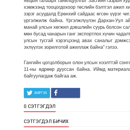
явцын талаарх танилцуулгыг Засгийн газрын хур
хэмжээнд тооцогдохоор төслийн бэлтгэл ажил хи
зэрэг асуудалд Ерөнхий сайдаас өгсөн үүрэг чиг
үргэлжилж байна. Үргэлжлүүлэн Дархан-Уул ай
манай улсын хөгжил дэвшлийн суурь болсон салб
мөн бусад чанарын ганг экспортлох хүчин чадал
улсын тусгай хэрэгцээнд авах саналыг дэмжс
эхлүүлэх зорилготой ажиллаж байна” гэлээ.
Гангийн цогцолборын олон улсын нээлттэй сонг
11-ны өдрөөр дууссан байна. Иймд материала
байгуулагдаж байгаа аж.
ЖИРГЭХ
0 СЭТГЭГДЭЛ
СЭТГЭГДЭЛ БИЧИХ