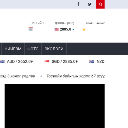
БИЛГИЙН
ДОЛЛАР (USD)
УЛААНБААТАР
2885.0
НИЙГЭМ
ФОТО
ЭКОЛОГИ
 / 2652.0₮
SGD / 2885.0₮
NZD / 2232.0₮
хоног үлдлээ
Төсвийн байнгын хороо 67 асуудал хэлэлцэж, ний