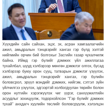
Хүүхдийн сайн сайхан, эцэг, эх, асран хамгаалагчийн
ажил, амьдралын тэнцвэрийг хангах гэр бүлд ээлтэй
нийгмийн орчин бий болгохыг Засгийн газар чухалчилж
байна. Иймд гэр бүлийг дэмжих үйл ажиллагаа
тухайлбал, шууд хэлбэрээр мөнгөн дэмжлэг олгох, бусад
хэлбэрээр буюу орон сууц, татварын дэмжлэг үзүүлэх,
ажил, амьдралын тэнцвэрийг хангах, гэр бүлийн
боловсрол, эрүүл мэндийг дэмжих, нийгэм, сэтгэл зүйн
үйлчилгээ үзүүлэх, эдгээртэй холбогдуулан төрийн болон
орон нутгийн хэрэгжүүлэх чиг үүрэг, санхүүжилтийн
асуудлыг зохицуулж, тодорхойлсон "Гэр бүлийг дэмжих
тухай" анхдагч хуулийн төслийг боловсруулж, хэлэлцэн