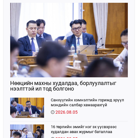
Нөөцийн махны худалдаа, борлуулалтыг
нээлттэй ил тод болгоно
Санхүүгийн хэмнэлтийн горимд эрүүл
мэндийн салбар хамаарахгүй
2026.08.05
16 төрлийн эмийг нэг эх үүсвэрээс
худалдан авах журмыг баталлаа