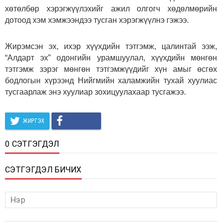
хөтөлбөр хэрэгжүүлэхийг ажил олгогч хөдөлмөрийн
дотоод хэм хэмжээндээ тусган хэрэгжүүлнэ гэжээ.
Жирэмсэн эх, ихэр хүүхдийн тэтгэмж, цалинтай ээж,
“Алдарт эх” одонгийн урамшуулал, хүүхдийн мөнгөн
тэтгэмж зэрэг мөнгөн тэтгэмжүүдийг хүн амыг өсгөх
бодлогын хүрээнд Нийгмийн халамжийн тухай хуулиас
тусгаарлаж энэ хуулиар зохицуулахаар тусгажээ.
ЖИРГЭХ
0 СЭТГЭГДЭЛ
СЭТГЭГДЭЛ БИЧИХ