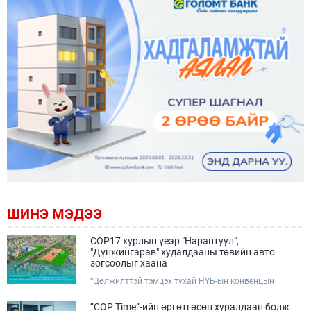
ШИНЭ МЭДЭЭ
COP17 хурлын үеэр "Нарантуул",
"Дүнжингарав" худалдааны төвийн авто
зогсоолыг хаана
“Цөлжилттэй тэмцэх тухай НҮБ-ын конвенцын
Талуудын 17 дугаар Бага хурал (COP17)” наймдугаар
сарын 17-28-ны өдрүүдэд Улаанбаатар хотод зохион
“COP Time”-ийн өргөтгөсөн хуралдаан болж