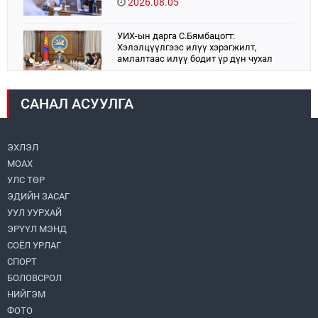
2026.08.05
УИХ-ын дарга С.Бямбацогт:
Хэлэлцүүлгээс илүү хэрэгжилт,
амлалтаас илүү бодит үр дүн чухал
2026.08.04
САНАЛ АСУУЛГА
Монголбанк 7 дугаар сард 1,439.2 кг үнэт
металл худалдан авлаа
2026.08.05
ЭХЛЭЛ
МОАХ
Монгол Улс “COP17”-д “Тал хээрийн
төлөвлөгөө”-гөө танилцуулна
УЛС ТӨР
2026.08.05
ЭДИЙН ЗАСАГ
УУЛ УУРХАЙ
Нийслэлийн Засаг дарга бөгөөд
ЭРҮҮЛ МЭНД
Улаанбаатар хотын Захирагч
СОЁЛ УРЛАГ
Б.Пүрэвдагва ХУД-ийн 12,13, 14-р
хорооны үер, усны эрсдэлтэй цэгүүдэд
СПОРТ
2026.08.04
ажиллалаа
БОЛОВСРОЛ
НИЙГЭМ
УИХ-ын асуулгын цагийг гурван удаа
зохион байгуулж, гишүүдийн асуултыг
ФОТО
Ерөнхий сайдад хүргүүлж, цахим