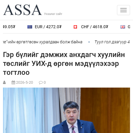
49.05₮
EUR / 4272.0₮
CHF / 4618.0₮
GBP 
me”-ийн өргөтгөсөн хуралдаан болж байна
Туул гол дээгүүр 476
Гэр бүлийг дэмжих анхдагч хуулийн
төслийг УИХ-д өргөн мэдүүлэхээр
тогтлоо
2026-5-20
0