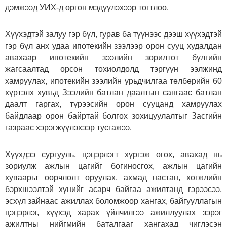
дэмжээд УИХ-д өргөн мэдүүлэхээр тогтлоо.
Хүүхэдтэй залуу гэр бүл, гурав ба түүнээс дээш хүүхэдтэй
гэр бүл анх удаа ипотекийн зээлээр орон сууц худалдан
авахаар ипотекийн зээлийн зорилтот бүлгийн
жагсаалтад орсон тохиолдолд тэргүүн ээлжинд
хамруулах, ипотекийн зээлийн урьдчилгаа төлбөрийн 60
хүртэлх хувьд Зээлийн батлан даалтын сангаас батлан
даалт гаргах, түрээсийн орон сууцанд хамруулах
байдлаар орон байртай болгох зохицуулалтыг Засгийн
газраас хэрэгжүүлэхээр тусгажээ.
Хүүхдээ сургууль, цэцэрлэгт хүргэж өгөх, авахад нь
зориулж ажлын цагийг богиносгох, ажлын цагийн
хуваарьт өөрчлөлт оруулах, ахмад настан, хөгжлийн
бэрхшээлтэй хүнийг асарч байгаа ажилтанд гэрээсээ,
эсхүл зайнаас ажиллах боломжоор хангах, байгууллагын
цэцэрлэг, хүүхэд харах үйлчилгээ ажиллуулах зэрэг
ажилтны нийгмийн баталгааг хангахад чиглэсэн