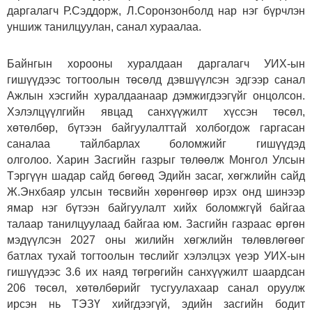
даргалагч Р.Сэддорж, Л.Соронзонболд нар нэг бүрчлэн
уншиж танилцуулан, санал хураалаа.
Байнгын хорооны хуралдаан даргалагч УИХ-ын
гишүүдээс тогтоолын төсөлд дэвшүүлсэн эдгээр санал
Ажлын хэсгийн хуралдаанаар дэмжигдээгүйг онцолсон.
Хэлэлцүүлгийн явцад санхүүжилт хүссэн төсөл,
хөтөлбөр, бүтээн байгуулалттай холбогдож гаргасан
саналаа тайлбарлах боломжийг гишүүдэд
олголоо. Харин Засгийн газрыг төлөөлж Монгол Улсын
Тэргүүн шадар сайд бөгөөд Эдийн засаг, хөгжлийн сайд
Ж.Энхбаяр улсын төсвийн хөрөнгөөр ирэх онд шинээр
ямар нэг бүтээн байгуулалт хийх боломжгүй байгаа
талаар танилцуулаад байгаа юм. Засгийн газраас өргөн
мэдүүлсэн 2027 оны жилийн хөгжлийн төлөвлөгөөг
батлах тухай тогтоолын төслийг хэлэлцэх үеэр УИХ-ын
гишүүдээс 3.6 их наяд төгрөгийн санхүүжилт шаардсан
206 төсөл, хөтөлбөрийг тусгуулахаар санал оруулж
ирсэн нь ТЭЗҮ хийгдээгүй, эдийн засгийн бодит