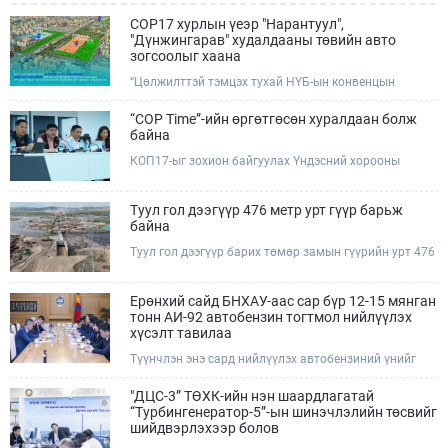
COP17 хурлын үеэр "Нарантуул",
"Дүнжингарав" худалдааны төвийн авто
зогсоолыг хаана
“Цөлжилттэй тэмцэх тухай НҮБ-ын конвенцын
Талуудын 17 дугаар Бага хурал (COP17)” наймдугаар
сарын 17-28-ны өдрүүдэд Улаанбаатар хотод зохион
“COP Time”-ийн өргөтгөсөн хуралдаан болж
байгуулагдана.Хурлын үеэр Нарантуул, Дүнжингарав
байна
худалдааны төвүүдийн авто зогсоолыг түр хааж,
КОП17-ыг зохион байгуулах Үндэсний хорооны
тухайн чиглэлд нийтийн тээврийн хүртээмжийг
Ажлын албанаас хурлын бэлтгэл ажлын явц, уялдаа
нэмэгдүүлнэ.
холбоог хангах хүрээнд Бямба гараг бүр “COP Time”
дотоод хуралдааныг тогтмол зохион байгуулж ирсэн
Туул гол дээгүүр 476 метр урт гүүр барьж
билээ.Өнөөдөр “COP Time”-ийн сүүлийн хуралдааныг
байна
өргөтгөсөн хэлбэрээр зохион байгуулж байгаа
Туул гол дээгүүр барих төмөр замын гүүрийн урт 476
бөгөөд үүнд Үндэсний хорооны дэргэдэх дэд
метр бөгөөд барилгын ажил ид өрнөж байна.Энэ
хороодын гишүүд оролцож байна.
хэсэгт баригдах бетонон гүүр нь төмөр замын
хөдөлгөөнийг найдвартай, тасралтгүй нэвтрүүлэх
Ерөнхий сайд БНХАУ-аас сар бүр 12-15 мянган
чухал байгууламж бөгөөд уг ажлыг "Очирням" ХХК,
тонн АИ-92 автобензин тогтмол нийлүүлэх
"Тэргүүн саруул зам" ХХК, "Хотгорзам" ХХК зэрэг
хүсэлт тавилаа
таван компани гүйцэтгэж байна.
Түүнчлэн энэ сард нийлүүлэх автобензиний үнийг
олон улсын зах зээлийн ханшаас өндөр, үнийг
бууруулах боломжийг судлахыг хүслээ. Тэрбээр
"ДЦС-3” ТӨХК-ийн нэн шаардлагатай
Монгол Улсад үүсээд буй шатахууны нөхцөл байдлыг
“Турбингенератор-5”-ын шинэчлэлийн төсвийг
шийдвэрлэхэд Иж бүрэн стратегийн түншлэл бүхий
шийдвэрлэхээр болов
БНХАУ-ын тал дэмжлэг үзүүлэх талаар БНХАУ-ын