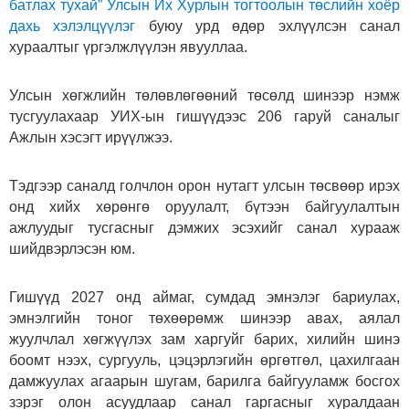
батлах тухай” Улсын Их Хурлын тогтоолын төслийн хоёр
дахь хэлэлцүүлэг
буюу урд өдөр эхлүүлсэн санал
хураалтыг үргэлжлүүлэн явууллаа.
Улсын хөгжлийн төлөвлөгөөний төсөлд шинээр нэмж
тусгуулахаар УИХ-ын гишүүдээс 206 гаруй саналыг
Ажлын хэсэгт ирүүлжээ.
Тэдгээр саналд голчлон орон нутагт улсын төсвөөр ирэх
онд хийх хөрөнгө оруулалт, бүтээн байгуулалтын
ажлуудыг тусгасныг дэмжих эсэхийг санал хурааж
шийдвэрлэсэн юм.
Гишүүд 2027 онд аймаг, сумдад эмнэлэг бариулах,
эмнэлгийн тоног төхөөрөмж шинээр авах, аялал
жуулчлал хөгжүүлэх зам харгуйг барих, хилийн шинэ
боомт нээх, сургууль, цэцэрлэгийн өргөтгөл, цахилгаан
дамжуулах агаарын шугам, барилга байгууламж босгох
зэрэг олон асуудлаар санал гаргасныг хуралдаан