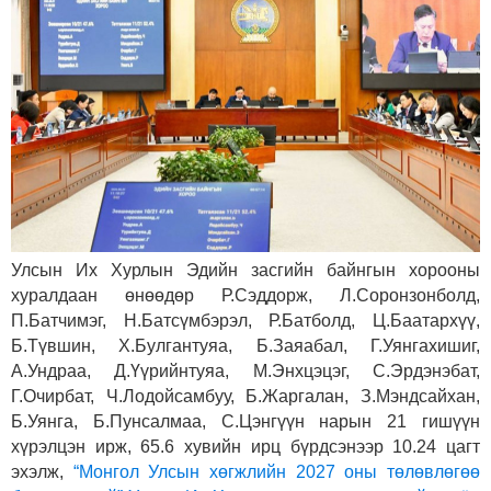
Улсын Их Хурлын Эдийн засгийн байнгын хорооны
хуралдаан өнөөдөр Р.Сэддорж, Л.Соронзонболд,
П.Батчимэг, Н.Батсүмбэрэл, Р.Батболд, Ц.Баатархүү,
Б.Түвшин, Х.Булгантуяа, Б.Заяабал, Г.Уянгахишиг,
А.Ундраа, Д.Үүрийнтуяа, М.Энхцэцэг, С.Эрдэнэбат,
Г.Очирбат, Ч.Лодойсамбуу, Б.Жаргалан, З.Мэндсайхан,
Б.Уянга, Б.Пунсалмаа, С.Цэнгүүн нарын 21 гишүүн
хүрэлцэн ирж, 65.6 хувийн ирц бүрдсэнээр 10.24 цагт
эхэлж,
“Монгол Улсын хөгжлийн 2027 оны төлөвлөгөө