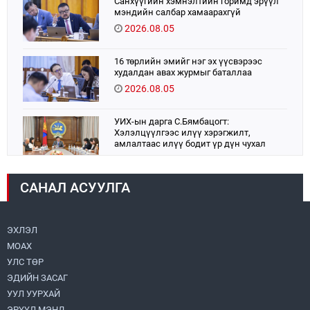
Санхүүгийн хэмнэлтийн горимд эрүүл
мэндийн салбар хамаарахгүй
2026.08.05
16 төрлийн эмийг нэг эх үүсвэрээс
худалдан авах журмыг баталлаа
2026.08.05
УИХ-ын дарга С.Бямбацогт:
Хэлэлцүүлгээс илүү хэрэгжилт,
амлалтаас илүү бодит үр дүн чухал
2026.08.04
САНАЛ АСУУЛГА
Монголбанк 7 дугаар сард 1,439.2 кг үнэт
металл худалдан авлаа
2026.08.05
ЭХЛЭЛ
МОАХ
Монгол Улс “COP17”-д “Тал хээрийн
төлөвлөгөө”-гөө танилцуулна
УЛС ТӨР
2026.08.05
ЭДИЙН ЗАСАГ
УУЛ УУРХАЙ
Нийслэлийн Засаг дарга бөгөөд
ЭРҮҮЛ МЭНД