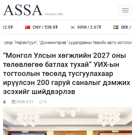
12.0₮
CNY / 538.8₮
KRW / 2.67₮
SEK / 40
үеэр "Нарантуул", "Дүнжингарав" худалдааны төвийн авто зогсоолыг
“Монгол Улсын хөгжлийн 2027 оны
төлөвлөгөө батлах тухай” УИХ-ын
тогтоолын төсөлд тусгуулахаар
ирүүлсэн 200 гаруй саналыг дэмжих
эсэхийг шийдвэрлэв
2026-5-21
0