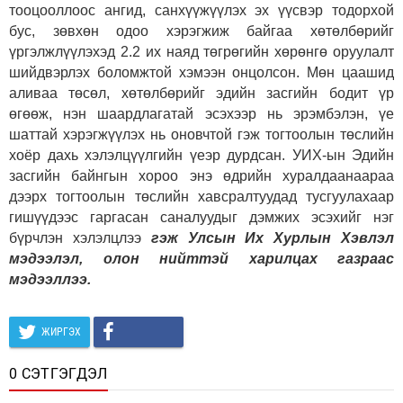
тооцооллоос ангид, санхүүжүүлэх эх үүсвэр тодорхой
бус, зөвхөн одоо хэрэгжиж байгаа хөтөлбөрийг
үргэлжлүүлэхэд 2.2 их наяд төгрөгийн хөрөнгө оруулалт
шийдвэрлэх боломжтой хэмээн онцолсон. Мөн цаашид
аливаа төсөл, хөтөлбөрийг эдийн засгийн бодит үр
өгөөж, нэн шаардлагатай эсэхээр нь эрэмбэлэн, үе
шаттай хэрэгжүүлэх нь оновчтой гэж тогтоолын төслийн
хоёр дахь хэлэлцүүлгийн үеэр дурдсан. УИХ-ын Эдийн
засгийн байнгын хороо энэ өдрийн хуралдаанаараа
дээрх тогтоолын төслийн хавсралтуудад тусгуулахаар
гишүүдээс гаргасан саналуудыг дэмжих эсэхийг нэг
бүрчлэн хэлэлцлээ
гэж Улсын Их Хурлын Хэвлэл
мэдээлэл, олон нийттэй харилцах газраас
мэдээллээ.
ЖИРГЭХ
0 СЭТГЭГДЭЛ