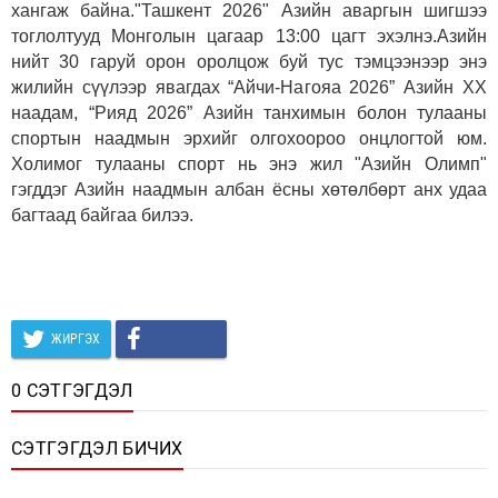
хангаж байна."Ташкент 2026" Азийн аваргын шигшээ
тоглолтууд Монголын цагаар 13:00 цагт эхэлнэ.Азийн
нийт 30 гаруй орон оролцож буй тус тэмцээнээр энэ
жилийн сүүлээр явагдах “Айчи-Нагояа 2026” Азийн XX
наадам, “Рияд 2026” Азийн танхимын болон тулааны
спортын наадмын эрхийг олгохоороо онцлогтой юм.
Холимог тулааны спорт нь энэ жил "Азийн Олимп"
гэгддэг Азийн наадмын албан ёсны хөтөлбөрт анх удаа
багтаад байгаа билээ.
ЖИРГЭХ
0 СЭТГЭГДЭЛ
СЭТГЭГДЭЛ БИЧИХ