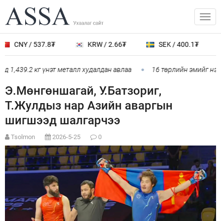
CNY / 537.8₮
KRW / 2.66₮
SEK / 400.1₮
 1,439.2 кг үнэт металл худалдан авлаа
16 төрлийн эмийг нэг 
Э.Мөнгөншагай, У.Батзориг,
Т.Жулдыз нар Азийн аваргын
шигшээд шалгарчээ
Tsolmon
2026-5-25
0