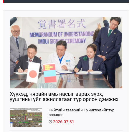
Хүүхэд, нярайн амь насыг аврах зүрх,
уушгины үйл ажиллагааг түр орлон дэмжих
ЭКМО технологийг ЭХЭМҮТ-д нэвтрүүлнэ
Нийтийн тээврийн 15 чиглэлийг түр
өөрчлөв
2026.07.31