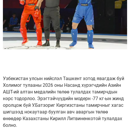
Узбекистан улсын нийслэл Ташкент хотод явагдаж буй
Холимог тулааны 2026 оны Насанд хүрэгчдийн Азийн
АШТ-ий алтан медалийн төлөө тулалдах тамирчдын
нэрс тодорлоо. Эрэгтэйчүүдийн модерн -77 кг-ын жинд
оролцож буй У.Батзориг Киргизстаны тамирчныг хагас
шигшээд нокаутаар буулган авч аваргын төлөө
өнөөдөр Казахстаны Кирилл Литвиненкотой тулалдах
болно.