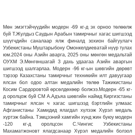
Мөн эмэгтэйчүүдийн модерн -69 кг-д эх орноо төлөөлж
буй Т.Жулдыз Саудын Арабын тамирчныг хагас шигшээд
шүүгчдийн саналаар ялж финалд зохион байгуулагч
Узбекистаны Муштарыбону Омонкелдиеватай нүүр тулах
юм.2024 оны Азийн аварга, 2025 оны мөнгөн медальтай
ОУХМ Э.Мөнгөншагай 3 дахь удаагаа Азийн аваргын
шигшээд шалгарлаа. Модерн -96 кг-ын шөвгийн дөрөвт
тэрээр Казахстаны тамирчныг техникийн илт давуугаар
ялсан бол одоо алтан медалийн төлөө Тажикистаны
Косим Сардоровтой өрсөлдөхөөр болжээ.Модерн -65 кг-
д оролцож буй СМ А.Адъяа шөвгийн наймд Киргизстаны
тамирчныг ялсан ч хагас шигшээд бэртлийн улмаас
Афганистаны Хамидид ялагдал хүлээж Хүрэл медаль
хүртэж байна. Тэмцээний хамгийн хүнд жин буюу модерн
-120 кг-д оролцсон С.Чингис Узбекистаны
Махаматжоновт ялагдсанаар Хүрэл медалийн болзол