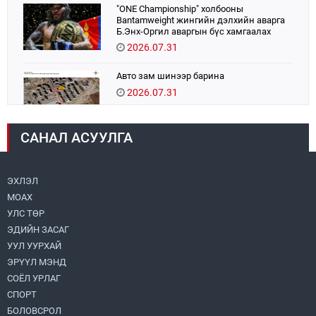
"ONE Championship" холбооны
Bantamweight жингийн дэлхийн аварга
Б.Энх-Оргил аваргын бүс хамгаалах
тулаанаа өнөөдөр хийнэ.
2026.07.31
Авто зам шинээр барина
2026.07.31
САНАЛ АСУУЛГА
Шадар сайд Н.Номтойбаяр Хэнтий
аймагт ажиллаж байна
2026.07.31
ЭХЛЭЛ
МОАХ
Бага орлоготой иргэдийн орлогод татвар
ногдуулахгүй байх эрх зүйн орчныг
УЛС ТӨР
бүрдүүллээ
ЭДИЙН ЗАСАГ
2026.07.30
УУЛ УУРХАЙ
ЭРҮҮЛ МЭНД
Их, дээд сургууль, коллежийн хичээл
есдүгээр сарын 1-нээс цахимаар эхэлнэ
СОЁЛ УРЛАГ
2026.07.30
СПОРТ
БОЛОВСРОЛ